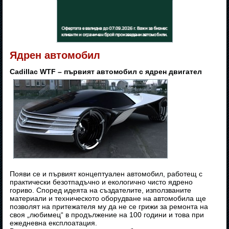
Ядрен автомобил
Cadillac WTF – първият автомобил с ядрен двигател
Появи се и първият концептуален автомобил, работещ с
практически безотпадъчно и екологично чисто ядрено
гориво. Според идеята на създателите, използваните
материали и техническото оборудване на автомобила ще
позволят на притежателя му да не се грижи за ремонта на
своя „любимец“ в продължение на 100 години и това при
ежедневна експлоатация.