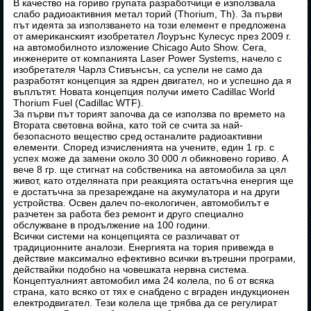
В качество на гориво групата разработчици е използвала
слабо радиоактивния метал торий (Thorium, Th). За първи
път идеята за използването на този елемент е предложена
от американският изобретател Лоурънс Кулесус през 2009 г.
на автомобилното изложение Chicago Auto Show. Сега,
инженерите от компанията Laser Power Systems, начело с
изобретателя Чарлз Стивънсън, са успели не само да
разработят концепция за ядрен двигател, но и успешно да я
въплътят. Новата концепция получи името Cadillac World
Thorium Fuel (Cadillac WTF).
За първи път торият започва да се използва по времето на
Втората световна война, като той се счита за най-
безопасното вещество сред останалите радиоактивни
елементи. Според изчисленията на учените, един 1 гр. с
успех може да замени около 30 000 л обикновено гориво. А
вече 8 гр. ще стигнат на собственика на автомобила за цял
живот, като отделяната при реакцията остатъчна енергия ще
е достатъчна за презареждане на акумулатора и на други
устройства. Освен далеч по-екологичен, автомобилът е
разчетен за работа без ремонт и друго специално
обслужване в продължение на 100 години.
Всички системи на концепцията се различават от
традиционните аналози. Енергията на тория привежда в
действие максимално ефективно всички вътрешни програми,
действайки подобно на човешката нервна система.
Концептуалният автомобил има 24 колела, по 6 от всяка
страна, като всяко от тях е снабдено с вграден индукционен
електродвигател. Тези колела ще трябва да се регулират