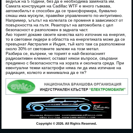
веднъж на 5 години, без да е необходима замяната им.
Самата конструкция на Cadillac WTF е много гъвкава,
автомобилът е способен да се трансформира, буквално
сякаш има мускули, правейки управлението по-интуитивно.
Например, ъгълът на колелата се променя в зависимост от
повърхността на пътя. Реакторът на автомобила с цел
безопасност е разположен в задната част.
Ако торият докаже своите качества като източник на енергия,
то в световни лидери в областта на енергетиката може да се
превърнат Австралия и Индия, тъй като там са разположени
около 30% от световните залежи на този метал.
Разбира се, въпреки, че торият е най-безопасният
радиоактивен елемент, остават някои въпроси, свързани
предимно с безопасността на хората и околната среда. При
евентуални тежки катастрофи няма ли да има изтичане на
радиация, колкото и минимална да е тя?
Copyright © 2026. All Rights Reserved.