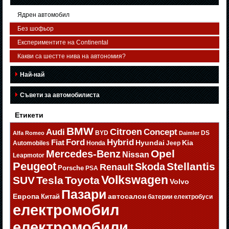
Ядрен автомобил
Без шофьор
Експериментите на Continental
Какви са шестте нива на автономия?
Най-най
Съвети за автомобилиста
Етикети
BMW
Citroen
Audi
Concept
BYD
DS
Alfa Romeo
Daimler
Ford
Hybrid
Fiat
Hyundai
Kia
Automobiles
Honda
Jeep
Opel
Mercedes-Benz
Nissan
Leapmotor
Peugeot
Stellantis
Skoda
Renault
Porsche
PSA
Volkswagen
SUV
Tesla
Toyota
Volvo
Пазари
Европа
автосалон
Китай
батерии
електробуси
електромобил
електромобили