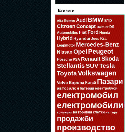
Етикети
BMW
Audi
BYD
Alfa Romeo
Citroen
Concept
DS
Daimler
Ford
Fiat
Automobiles
Honda
Hybrid
Hyundai
Kia
Jeep
Mercedes-Benz
Leapmotor
Opel
Peugeot
Nissan
Skoda
Renault
Porsche
PSA
Stellantis
SUV
Tesla
Volkswagen
Toyota
Пазари
Volvo
Европа
Китай
автосалон
батерии
електробуси
електромобил
електромобили
на горивни клетки
колекция
на търг
продажби
производство