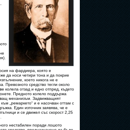
,
вото
оне
я).
рсия на фардиера, която е
же да носи четири тона и да покрие
 изпълнение, което никога не е
ка. Превозното средство тегли около
две колела отзад и едно отпред, където
конете. Предното колело поддържа
жващ механизъм. Задвижващият
към „ремаркето“ и е насочван оттам с
ъжка. Един източник заявява, че е
пътници и се движел със скорост 2,25
.
ного нестабилен поради лошото
ното средство, предназначено да бъде