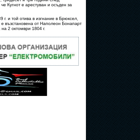
че Кугнот е арестуван и осъден за
г. и той отива в изгнание в Брюксел,
т е възстановена от Наполеон Бонапарт
на 2 октомври 1804 г.