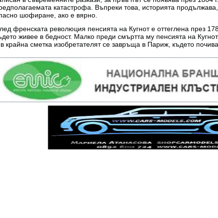
редполагаемата катастрофа. Въпреки това, историята продължава, 
пасно шофиране, ако е вярно.
лед френската революция пенсията на Кугнот е оттеглена през 1789 
ъдето живее в бедност. Малко преди смъртта му пенсията на Кугно
 в крайна сметка изобретателят се завръща в Париж, където почива 