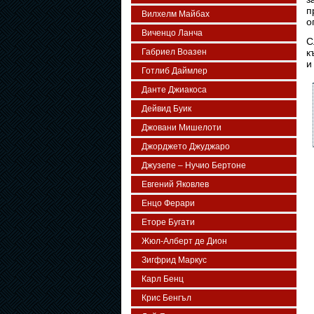
п
Вилхелм Майбах
о
Виченцо Ланча
С
Габриел Воазен
к
и
Готлиб Даймлер
Данте Джиакоса
Дейвид Буик
Джовани Мишелоти
Джорджето Джуджаро
Джузепе – Нучио Бертоне
Евгений Яковлев
Енцо Ферари
Еторе Бугати
Жюл-Алберт де Дион
Зигфрид Маркус
Карл Бенц
Крис Бенгъл