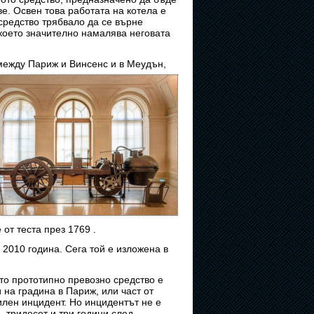
ве. Освен това работата на котела е
средство трябвало да се върне
 което значително намалява неговата
 между Париж и Винсенс и в Меудън,
от теста през 1769 .
2010 година. Сега той е изложена в
то прототипно превозно средство е
 на градина в Париж, или част от
илен инцидент. Но инцидентът не е
, тридесет и три години след