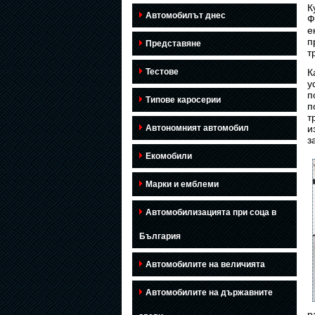
К
Автомобилът днес
Ф
е
п
Представяне
т
Тестове
К
у
п
Типове каросерии
п
т
Автономният автомобил
и
з
Екомобили
Марки и емблеми
Автомобилизацията при соца в
България
Автомобилите на величията
Автомобилите на държавните
р