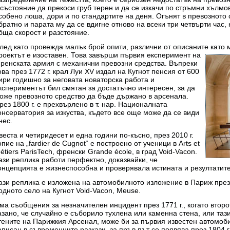
 състояние да прекоси груб терен и да се изкачи по стръмни хълмо
собено лоша, дори и по стандартите на деня. Огънят в превозното 
братно и парата му да се вдигне отново на всеки три четвърти час,
бща скорост и разстояние.
лед като провежда малък брой опити, различни от описаните като
роектът е
изоставен. Това завърши първия експеримент на
ренската армия с механични превозни средства. Въпреки
ова през 1772 г. крал Луи XV издал на Кугнот пенсия от 600
ири годишно за неговата новаторска работа и
кспериментът бил смятан за достатъчно интересен, за да
оже превозното средство да бъде държано в арсенала.
рез 1800 г. е прехвърлено в т. нар. Националната
онсерватория за изкуства, където все още може да се види
нес.
веста и четиридесет и една години по-късно, през 2010 г.
опие на „fardier de Cugnot“ е построено от ученици в Arts et
étiers ParisTech, френски Grande école, в град Void-Vacon.
ази реплика работи перфектно, доказвайки, че
онцепцията е жизнеспособна и проверявала истината и резултатите 
ази реплика е изложена на автомобилното изложение в Париж през 
одното село на Кугнот Void-Vacon, Meuse.
ма съобщения за незначителен инцидент през 1771 г., когато второ
азано, че случайно е съборило тухлена или каменна стена, или тази
тените на Парижкия Арсенал, може би за първия известен автомоб
аписан в съвременните разкази, за пръв път се появява през 1804 г.