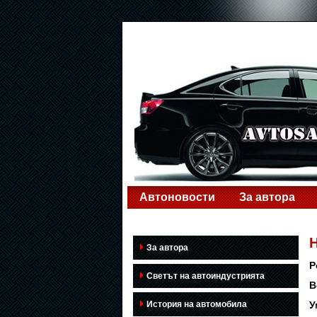
Автоновости
За автора
За автора
Р
Светът на автоиндустрията
В
История на автомобила
У