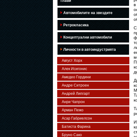
глави
в
о
Автомобилите на звездите
о
о
Ретрокласика
С
п
Концептуални автомобили
ф
т
л
Личности в автоиндустрията
е
м
Август Хорх
П
к
Алек Исигонис
д
Амедео Гордини
Д
к
Андре Ситроен
M
Андрей Липгарт
Т
к
Анри Чапрон
Т
Арман Пежо
р
Асар Габриелсон
И
Батиста Фарина
к
с
Бруно Сако
з