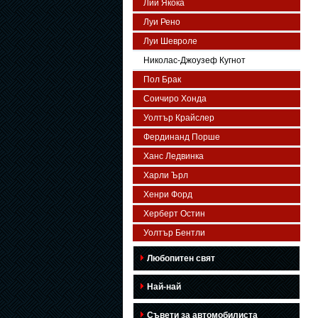
Лий Якока
Луи Рено
Луи Шевроле
Николас-Джоузеф Кугнот
Пол Брак
Соичиро Хонда
Уолтър Крайслер
Фердинанд Порше
Ханс Ледвинка
Харли Ърл
Хенри Форд
Херберт Остин
Уолтър Бентли
Любопитен свят
Най-най
Съвети за автомобилиста