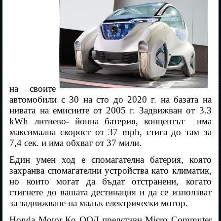
на своите
автомобили с 30 на сто до 2020 г. на базата на
нивата на емисиите от 2005 г. Задвижван от 3.3
kWh литиево- йонна батерия, концептът
има
максимална скорост от 37 mph, стига до там за
7,4 сек. и има обхват от 37 мили.
Един умен ход е спомагателна батерия, която
захранва спомагателни устройства като климатик,
но които могат да бъдат отстранени, когато
стигнете до вашата дестинация и да се използват
за задвижване на малък електрически мотор.
Honda Motor Ко ООД представи Micro Commuter