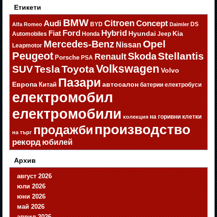
Етикети
BMW
Citroen
Audi
Concept
BYD
DS
Alfa Romeo
Daimler
Ford
Hybrid
Fiat
Hyundai
Kia
Automobiles
Honda
Jeep
Opel
Mercedes-Benz
Nissan
Leapmotor
Peugeot
Stellantis
Skoda
Renault
Porsche
PSA
Volkswagen
SUV
Tesla
Toyota
Volvo
Пазари
Европа
автосалон
Китай
батерии
електробуси
електромобил
електромобили
на горивни клетки
колекция
производство
продажби
на търг
рекорд
юбилей
Архив
август 2026
юли 2026
юни 2026
май 2026
април 2026