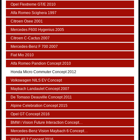
Opel Flextreme GT/E 2010
Alfa Romeo Scighera 1997
Citroen Osee 2001
Mercedes F600 Hygenius 2005
Citroen C-Cactus 2007
Mercedes-Benz F 700 2007
Fiat Mio 2010
Alfa Romeo Pandion Concept 2010
Honda Micro Commuter Concept 2012
Volkswagen NILS EV Concept
Maybach Landaulet Concept 2007
De Tomaso Deauville Concept 2011
Alpine Celebration Concept 2015
Opel GT Concept 2016
BMW i Vision Future Interaction Concept…
Mercedes-Benz Vision Maybach 6 Concept…
Volvo 40.2 Concept 2016