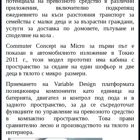
потенциала на превозното средство в различни
приложения, включително подкрепящ
ежедневието на къси разстояния транспорт за
семейства с малки деца и за възрастни граждани,
услуги за доставка по домовете, пътуване и
споделяне на кола .
Commuter Concept на Micro за първи път е
показан в автомобилното изложение в Токио
2011 г., този модел прототип има кабина с
пространство за сядане на един шофьор и две
деца в тялото с микро
размери.
Приемането на Variable Design платформата
позиционира компоненти като единица на
батерията, двигател и контрол под пода и в
задното пространство, за да се съсредоточат
функциите по управление на превозното средство
в компактно пространство. Това прави
сравнително лесно и производството на тялото и
интериора.