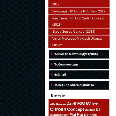
2017
Volkswagen ID Crozz II Concept 2017
Pininfarina HK H500 Sedan Concept
(2018)
Skoda Sunroq Concept (2018)
Vision Mercedes-Maybach Ultimate
Luxury
Личности в автоиндустрията
Любопитен свят
Най-най
Съвети за автомобилиста
Етикети
BMW
Audi
BYD
Alfa Romeo
Citroen
Concept
DS
Daimler
Ford
Fiat
Automobiles
Honda