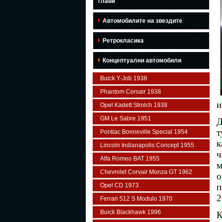
глави
Автомобилите на звездите
Ретрокласика
Концептуални автомобили
Buick Y-Job 1938
Phantom Corsair 1938
и
Opel Kadett Strolch 1938
GM Le Sabre 1951
Д
т
Pontiac Bonneville Special 1954
к
Lincoln Indianapolis Concept 1955
ч
Alfa Romeo BAT 1955
м
Chevrolet Corvair Monza GT 1962
о
Opel CD 1973
п
2
Ferrari 512 S Modulo 1970
Buick Blackhawk 1996
К