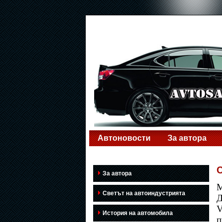
Автоновости
За автора
C
За автора
M
Светът на автоиндустрията
Д
V
История на автомобила
п