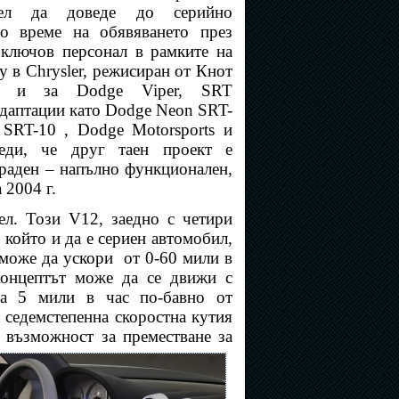
ел да доведе до серийно
По време на обявяването през
, ключов персонал в рамките на
y в Chrysler, режисиран от Кнот
ен и за Dodge Viper, SRT
адаптации като Dodge Neon SRT-
SRT-10 , Dodge Motorsports и
еди, че друг таен проект е
граден – напълно функционален,
 2004 г.
ел. Този V12, заедно с четири
 който и да е сериен автомобил,
 може да ускори
от 0-60 мили в
 Концептът може да се движи с
на 5 мили в час по-бавно от
 седемстепенна скоростна кутия
 възможност за преместване за