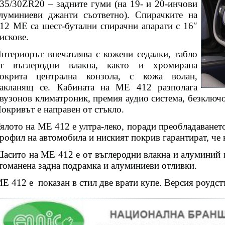
35/30ZR20 – задните гуми (на 19- и 20-инчови
луминиеви джанти съответно). Спирачките на
12 ME са шест-бутални спирачни апарати с 16″
искове.
нтериорът впечатлява с кожени седалки, табло
т въглеродни влакна, както и хромирана
окрита централна конзола, с кожа волан,
акланящ се. Кабината на ME 412 разполага
вузонов климатроник, премия аудио система, безключо
окривът е направен от стъкло.
ялото на ME 412 е ултра-леко, поради преобладаванет
рофил на автомобила и ниският покрив гарантират, че 
асито на ME 412 е от въглеродни влакна и алуминий в
томанена задна подрамка и алуминиеви отливки.
E 412 е
показан в стил две врати купе. Версия роудст