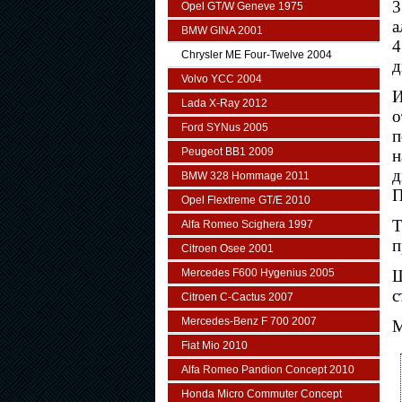
3
Opel GT/W Geneve 1975
а
BMW GINA 2001
4
Chrysler ME Four-Twelve 2004
д
Volvo YCC 2004
И
Lada X-Ray 2012
о
Ford SYNus 2005
п
Peugeot BB1 2009
н
д
BMW 328 Hommage 2011
П
Opel Flextreme GT/E 2010
Т
Alfa Romeo Scighera 1997
п
Citroen Osee 2001
Mercedes F600 Hygenius 2005
Ш
с
Citroen C-Cactus 2007
Mercedes-Benz F 700 2007
M
Fiat Mio 2010
Alfa Romeo Pandion Concept 2010
Honda Micro Commuter Concept