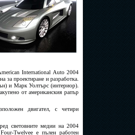
erican International Auto 2004
на за проектиране и разработка.
ън) и Марк Уолтърс (интериор).
закупено от американския рапър
положен двигател, с четири
пред световните медии на 2004
our-Twelveе е пълен работен