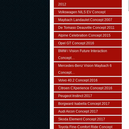
2012
Volkswagen NILS EV Concept
Maybach Landaulet Concept 2007
De Tomaso Deauville Concept 2011
Alpine Celebration Concept 2015
Opel GT Concept 2016
BMW i Vision Future Interaction
Concept…
Mercedes-Benz Vision Maybach 6
Concept…
Volvo 40.2 Concept 2016
Citroen CXperience Concept 2016
Peugeot Instinct 2017
Borgward Isabella Concept 2017
Audi Aicon Concept 2017
Skoda Element Concept 2017
Toyota Fine-Comfort Ride Concept