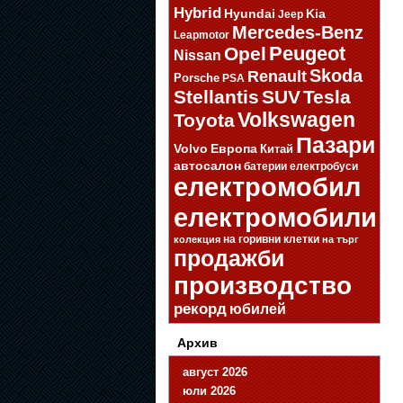
Hybrid
Hyundai
Kia
Jeep
Mercedes-Benz
Leapmotor
Opel
Peugeot
Nissan
Skoda
Renault
Porsche
PSA
Stellantis
SUV
Tesla
Volkswagen
Toyota
Пазари
Volvo
Европа
Китай
автосалон
батерии
електробуси
електромобил
електромобили
на горивни клетки
колекция
на търг
продажби
производство
рекорд
юбилей
Архив
август 2026
юли 2026