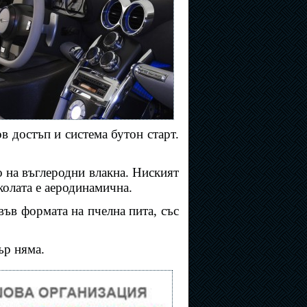
в достъп и система бутон старт.
о на въглеродни влакна. Ниският
колата е аеродинамична.
ъв формата на пчелна пита, със
ър няма.