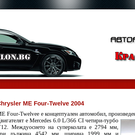
hrysler ME Four-Twelve 2004
E Four-Twelveе е концептуален автомобил, произведен 
вигателят е
Mercedes 6.0 L/366 CI четири-турбо
12. Междуосието на суперколата е 2794 мм,
ри дължина 4542 мм, ширина 1999 мм и