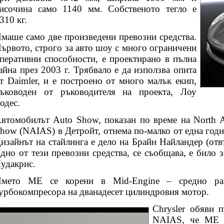
исочина само 1140 мм. Собственото тегло е
310 кг.
маше само две произведени превозни средства.
ървото, строго за авто шоу с много ограничени
перативни способности, е проектирано в пълна
айна през 2003 г. Трябвало е да използва опита
т Daimler, и е построено от много малък екип,
ъководен от ръководителя на проекта, Лоу
одес.
втомобилът Auto Show, показан по време на North Am
how (NAIAS) в Детройт, отнема по-малко от една годи
изайнът на стайлинга е дело на Брайн Найландер (отв
дно от тези превозни средства, се съобщава, е било 
удакрис.
мето МЕ се корени в Mid-Engine – средно раз
урбокомпресора на дванадесет цилиндровия мотор.
Chrysler обяви 
NAIAS, че ME F