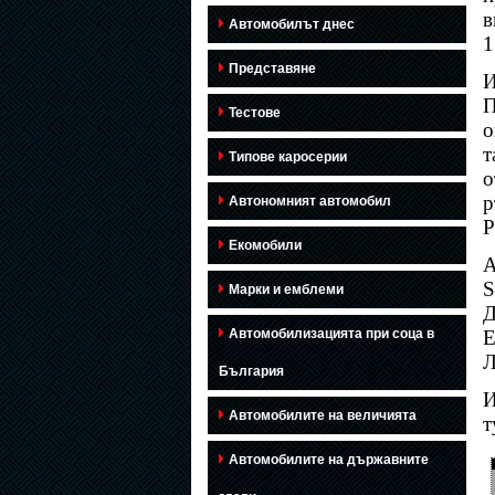
в
Автомобилът днес
1
Представяне
И
П
Тестове
о
т
Типове каросерии
о
р
Автономният автомобил
Р
Екомобили
А
S
Марки и емблеми
Д
Автомобилизацията при соца в
Е
Л
България
И
Автомобилите на величията
т
Автомобилите на държавните