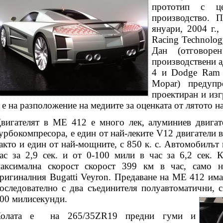
прототип с ц
производство. 
януари, 2004 г.
Racing Technolog
Дан (отговор
производствени 
4 и Dodge Ram 
Mopar) предупр
проектиран и из
 е на разположение на медиите за оценката от лятото на
вигателят в ME 412 е много лек, алуминиев двигат
урбокомпресора, е един от най-леките V12 двигатели в
акто и един от най-мощните, с 850 к. с. Автомобилът
ас за 2,9 сек. и от 0-100 мили в час за 6,2 сек.
аксимална скорост скорост 399 км в час, само 
ригиналния Bugatti Veyron. Предаване на ME 412 има
оследователно с два съединителя полуавтоматични, с
00 милисекунди.
олата е
на 265/35ZR19 предни гуми и