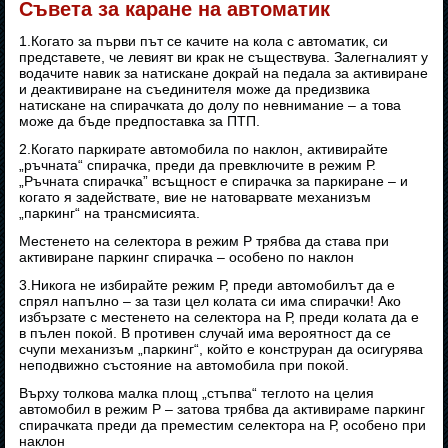
Съвета за каране на автоматик
1.Когато за първи път се качите на кола с автоматик, си
представете, че левият ви крак не съществува. Залегналият у
водачите навик за натискане докрай на педала за активиране
и деактивиране на съединителя може да предизвика
натискане на спирачката до долу по невнимание – а това
може да бъде предпоставка за ПТП.
2.Когато паркирате автомобила по наклон, активирайте
„ръчната“ спирачка, преди да превключите в режим Р.
„Ръчната спирачка” всъщност е спирачка за паркиране – и
когато я задействате, вие не натоварвате механизъм
„паркинг“ на трансмисията.
Местенето на селектора в режим Р трябва да става при
активиране паркинг спирачка – особено по наклон
3.Никога не избирайте режим Р, преди автомобилът да е
спрял напълно – за тази цел колата си има спирачки! Ако
избързате с местенето на селектора на Р, преди колата да е
в пълен покой. В противен случай има вероятност да се
счупи механизъм „паркинг“, който е конструран да осигурява
неподвижно състояние на автомобила при покой.
Върху толкова малка площ „стъпва“ теглото на целия
автомобил в режим Р – затова трябва да активираме паркинг
спирачката преди да преместим селектора на Р, особено при
наклон