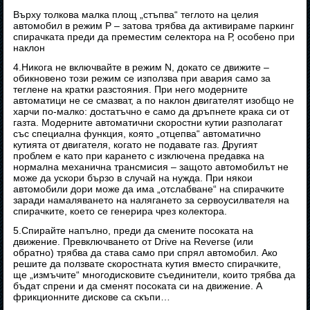
Върху толкова малка площ „стъпва“ теглото на целия
автомобил в режим Р – затова трябва да активираме паркинг
спирачката преди да преместим селектора на Р, особено при
наклон
4.Никога не включвайте в режим N, докато се движите –
обикновено този режим се използва при авария само за
теглене на кратки разстояния. При него модерните
автоматици не се смазват, а по наклон двигателят изобщо не
харчи по-малко: достатъчно е само да дръпнете крака си от
газта. Moдерните автоматични скоростни кутии разполагат
със специална функция, която „отцепва“ автоматично
кутията от двигателя, когато не подавате газ. Другият
проблем е като при карането с изключена предавка на
нормална механична трансмисия – защото автомобилът не
може да ускори бързо в случай на нужда. При някои
автомобили дори може да има „отслабване“ на спирачките
заради намаляването на налягането за сервоусилвателя на
спирачките, което се генерира чрез колектора.
5.Спирайте напълно, преди да смените посоката на
движение. Превключването от Drive на Reverse (или
обратно) трябва да става само при спрял автомобил. Ако
решите да ползвате скоростната кутия вместо спирачките,
ще „измъчите“ многодисковите съединители, които трябва да
бъдат спрени и да сменят посоката си на движение. А
фрикционните дискове са скъпи…