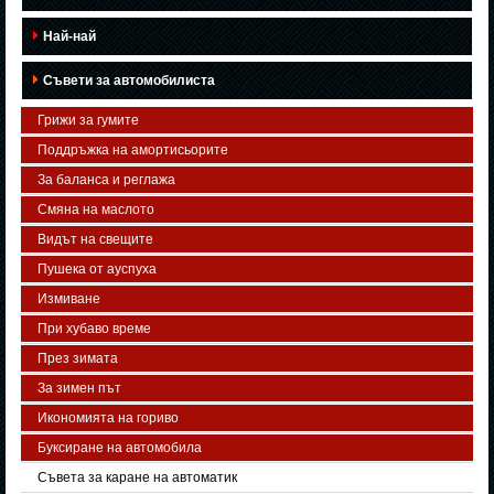
Най-най
Съвети за автомобилиста
Грижи за гумите
Поддръжка на амортисьорите
За баланса и реглажа
Смяна на маслото
Видът на свещите
Пушека от ауспуха
Измиване
При хубаво време
През зимата
За зимен път
Икономията на гориво
Буксиране на автомобила
Съвета за каране на автоматик