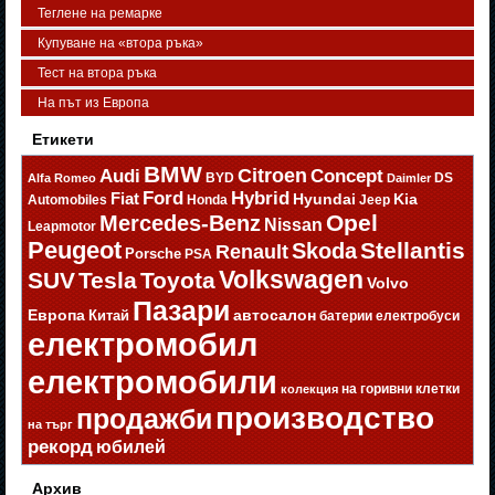
Теглене на ремарке
Купуване на «втора ръка»
Тест на втора ръка
На път из Европа
Етикети
BMW
Citroen
Audi
Concept
BYD
DS
Alfa Romeo
Daimler
Ford
Hybrid
Fiat
Hyundai
Kia
Automobiles
Honda
Jeep
Opel
Mercedes-Benz
Nissan
Leapmotor
Peugeot
Stellantis
Skoda
Renault
Porsche
PSA
Volkswagen
SUV
Tesla
Toyota
Volvo
Пазари
Европа
автосалон
Китай
батерии
електробуси
електромобил
електромобили
на горивни клетки
колекция
производство
продажби
на търг
рекорд
юбилей
Архив