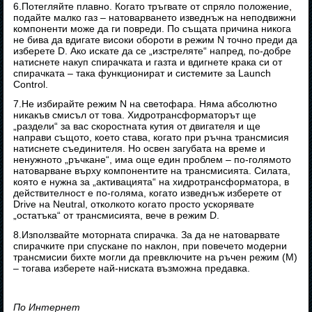
6.Потегляйте плавно. Когато тръгвате от спряло положение,
подайте малко газ – натоварването изведнъж на неподвижни
компоненти може да ги повреди. По същата причина никога
не бива да вдигате високи обороти в режим N точно преди да
изберете D. Ако искате да се „изстреляте“ напред, по-добре
натиснете накуп спирачката и газта и вдигнете крака си от
спирачката – така функционират и системите за Launch
Control.
7.Не избирайте режим N на светофара. Няма абсолютно
никакъв смисъл от това. Хидротрансформаторът ще
„раздели“ за вас скоростната кутия от двигателя и ще
направи същото, което става, когато при ръчна трансмисия
натиснете съединителя. Но освен загубата на време и
ненужното „ръчкане“, има още един проблем – по-голямото
натоварване върху компонентите на трансмисията. Силата,
която е нужна за „активацията“ на хидротрансформатора, в
действителност е по-голяма, когато изведнъж изберете от
Drive на Neutral, отколкото когато просто ускорявате
„остатъка“ от трансмисията, вече в режим D.
8.Използвайте моторната спирачка. За да не натоварвате
спирачките при спускане по наклон, при повечето модерни
трансмисии бихте могли да превключите на ръчен режим (М)
– тогава изберете най-ниската възможна предавка.
По Интернет