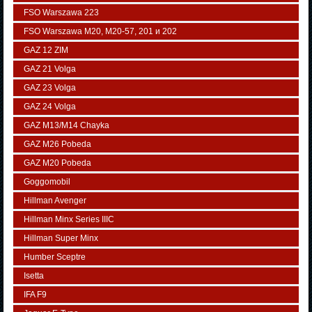
FSO Warszawa 223
FSO Warszawa М20, M20-57, 201 и 202
GAZ 12 ZIM
GAZ 21 Volga
GAZ 23 Volga
GAZ 24 Volga
GAZ M13/M14 Chayka
GAZ M26 Pobeda
GAZ М20 Pobeda
Goggomobil
Hillman Avenger
Hillman Minx Series IIIC
Hillman Super Minx
Humber Sceptre
Isetta
IFA F9