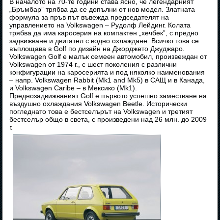
В началото на 70-те години става ясно, че легендарният
„Бръмбар” трябва да се допълни от нов модел. Златната
формула за пръв път въвежда председателят на
управлението на Volkswagen – Рудолф Лейдинг. Колата
трябва да има каросерия на компактен „хечбек”, с предно
задвижване и двигател с водно охлаждане. Всичко това се
въплощава в Golf по дизайн на Джорджето Джуджаро.
Volkswagen Golf е малък семеен автомобил, произвеждан от
Volkswagen от 1974 г., с шест поколения с различни
конфигурации на каросерията и под няколко наименования
– напр. Volkswagen Rabbit (Mk1 and Mk5) в САЩ и в Канада,
и Volkswagen Caribe – в Мексико (Mk1).
Преднозадвижваният Golf е първото успешно заместване на
въздушно охлаждания Volkswagen Beetle. Исторически
погледнато това е бестселърът на Volkswagen и третият
бестселър общо в света, с произведени над 26 млн. до 2009
г.