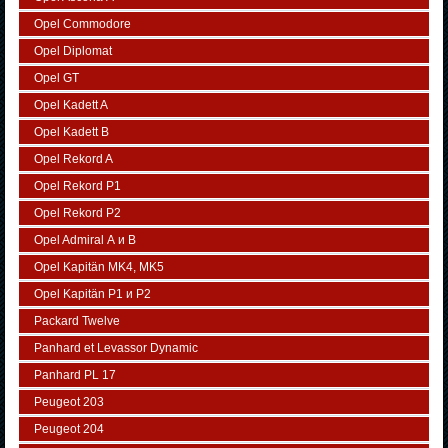
Opel Commodore
Opel Diplomat
Opel GT
Opel Kadett A
Opel Kadett B
Opel Rekord A
Opel Rekord P1
Opel Rekord P2
Opel Admiral А и В
Opel Kapitän MK4, MK5
Opel Kapitän P1 и P2
Packard Twelve
Panhard et Levassor Dynamic
Panhard PL 17
Peugeot 203
Peugeot 204