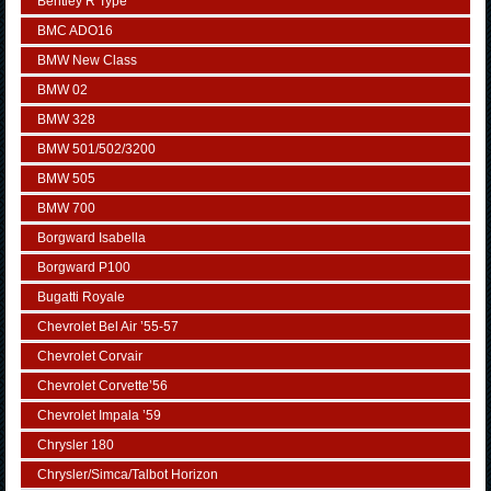
Bentley R Type
BMC ADO16
BMW New Class
BMW 02
BMW 328
BMW 501/502/3200
BMW 505
BMW 700
Borgward Isabella
Borgward P100
Bugatti Royale
Chevrolet Bel Air ’55-57
Chevrolet Corvair
Chevrolet Corvette’56
Chevrolet Impala ’59
Chrysler 180
Chrysler/Simca/Talbot Horizon