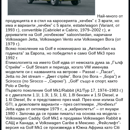
Най-много от
продукцията е в стил на каросерията „хечбек” с 3 врати, но
има и варианти „хечбек” с 5 врати, estate/wagon (Variant, от
1993 г.), convertible (Cabriolet и Cabrio, 1979–2002 г.), и
дериватите на Golf „ночбекове” saloon/sedan, наричани
Volkswagen Jetta, Volkswagen Vento или Volkswagen Bora (от
1979 г.).
Всяко поколение на Golf е номинирано за „Автомобил на
годината” за Европа, но победител е само Golf Mk3 през
1992 г.
Етимологията на името Golf идва от немската дума за „Гълф
Стрийм” – Gulf Stream и периода, когато VW именува
моделите си с названията на ветрове – Passat – „Пасат”,
Jetta по Jet stream – „Джет стрйм”, Bora (по Bora – „Бора”) и
Scirocco (по Sirocco – „Сироко”). „Golf“ също е спорт, както
Polo и Derby.
Първото поколение Golf Mk1/Rabbit (A1/Typ 17, 1974–1983 г.)
е с двигатели 1.1l, 1.3l, 1.5l, 1.6l, 1.8l бензин и 1.5l Diesel, и
1.6l Diesel, 8v. е представено през май. През юни излиза Golf
GTI, а дизеловите варианти – през септември. „Ночбекът”
Jetta идва от октомври 1979 г., а „кабриолетът” – от януари
1980 г. Започва да се прави пикапът на основа на модела –
Volkswagen Caddy. Golf Mk1 е продаван Volkswagen Rabbit в
САЩ и Канада, и Volkswagen Caribe в Мексико. „Фейслифт”-
версия на Golf Mk1 се произвежда в Южна Африка като Citi