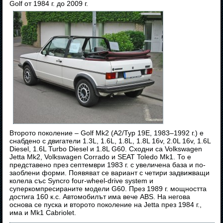
Golf от 1984 г. до 2009 г.
Второто поколение – Golf Mk2 (A2/Typ 19E, 1983–1992 г.) е
снабдено с двигатели 1.3L, 1.6L, 1.8L, 1.8L 16v, 2.0L 16v, 1.6L
Diesel, 1.6L Turbo Diesel и 1.8L G60. Сходни са Volkswagen
Jetta Mk2, Volkswagen Corrado и SEAT Toledo Mk1. То е
представено през септември 1983 г. с увеличена база и по-
заоблени форми. Появяват се вариант с четири задвижващи
колела със Syncro four-wheel-drive system и
суперкомпресираните модели G60. През 1989 г. мощността
достига 160 к.с. Автомобилът има вече ABS. На негова
основа се пуска и второто поколение на Jetta през 1984 г.,
има и Mk1 Cabriolet.