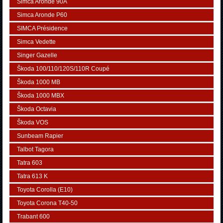
Simca Aronde 90A
Simca Aronde P60
SIMCA Présidence
Simca Vedette
Singer Gazelle
Škoda 100/110/120S/110R Coupé
Škoda 1000 MB
Škoda 1000 MBX
Škoda Octavia
Škoda VOS
Sunbeam Rapier
Talbot Tagora
Tatra 603
Tatra 613 K
Toyota Corolla (E10)
Toyota Corona T40-50
Trabant 600