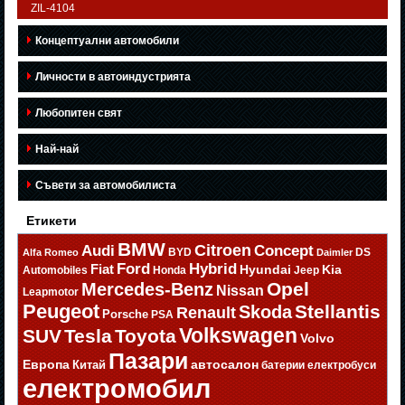
ZIL-4104
Концептуални автомобили
Личности в автоиндустрията
Любопитен свят
Най-най
Съвети за автомобилиста
Етикети
BMW
Citroen
Audi
Concept
BYD
DS
Alfa Romeo
Daimler
Ford
Hybrid
Fiat
Hyundai
Kia
Automobiles
Honda
Jeep
Opel
Mercedes-Benz
Nissan
Leapmotor
Peugeot
Stellantis
Skoda
Renault
Porsche
PSA
Volkswagen
SUV
Tesla
Toyota
Volvo
Пазари
Европа
автосалон
Китай
батерии
електробуси
електромобил