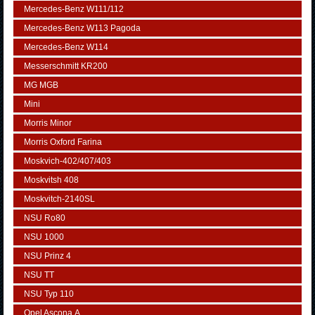
Mercedes-Benz W111/112
Mercedes-Benz W113 Pagoda
Mercedes-Benz W114
Messerschmitt KR200
MG MGB
Mini
Morris Minor
Morris Oxford Farina
Moskvich-402/407/403
Moskvitsh 408
Moskvitch-2140SL
NSU Ro80
NSU 1000
NSU Prinz 4
NSU TT
NSU Typ 110
Opel Ascona А