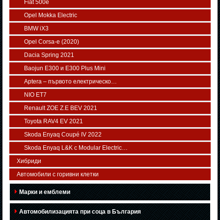
Fiat 500e
Opel Mokka Electric
BMW iX3
Opel Corsa-e (2020)
Dacia Spring 2021
Baojun E300 и E300 Plus Mini
Aptera – първото електрическо…
NIO ET7
Renault ZOE Z.E BEV 2021
Toyota RAV4 EV 2021
Skoda Enyaq Coupé IV 2022
Skoda Enyaq L&K с Modular Electric…
Хибриди
Автомобили с горивни клетки
Марки и емблеми
Автомобилизацията при соца в България