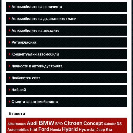
Автомобилите на величията
Автомобилите на държавните глави
Автомобилите на звездите
Ретрокласика
Концептуални автомобили
Личности в автоиндустрията
Любопитен свят
Най-най
Съвети за автомобилиста
Етикети
BMW
Citroen
Audi
Concept
BYD
DS
Alfa Romeo
Daimler
Ford
Hybrid
Fiat
Hyundai
Kia
Automobiles
Honda
Jeep