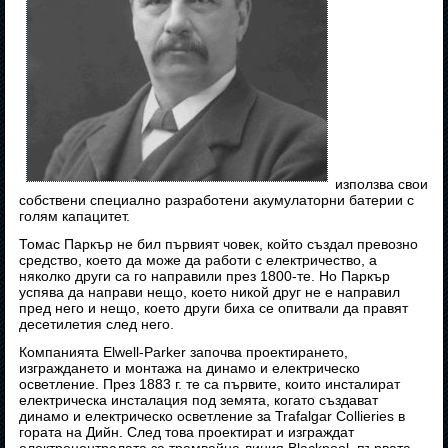
използва свои
собствени специално разработени акумулаторни батерии с
голям капацитет.
Томас Паркър не бил първият човек, който създал превозно
средство, което да може да работи с електричество, а
няколко други са го направили през 1800-те. Но Паркър
успява да направи нещо, което никой друг не е направил
пред него и нещо, което други биха се опитвали да правят
десетилетия след него.
Компанията Elwell-Parker започва проектирането,
изграждането и монтажа на динамо и електрическо
осветление. През 1883 г. те са първите, които инсталират
електрическа инсталация под земята, когато създават
динамо и електрическо осветление за Trafalgar Collieries в
гората на Дийн. След това проектират и изграждат