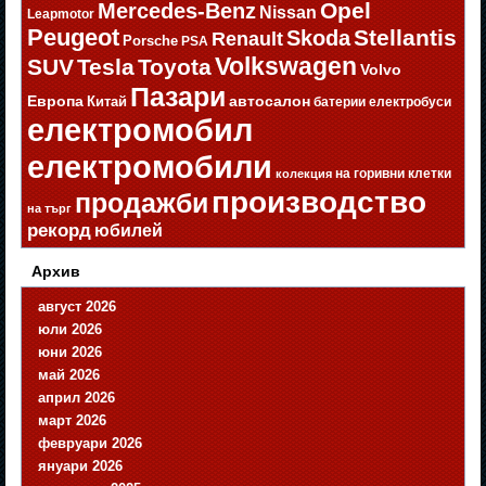
Opel
Mercedes-Benz
Nissan
Leapmotor
Peugeot
Stellantis
Skoda
Renault
Porsche
PSA
Volkswagen
SUV
Tesla
Toyota
Volvo
Пазари
Европа
автосалон
Китай
батерии
електробуси
електромобил
електромобили
на горивни клетки
колекция
производство
продажби
на търг
рекорд
юбилей
Архив
август 2026
юли 2026
юни 2026
май 2026
април 2026
март 2026
февруари 2026
януари 2026