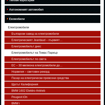
Типове каросерии
Автономният автомобил
Екомобили
Електромобили
Български завод за електромобили
Електрическият Jeantaud – първият…
Електромобилът днес
Електромобилът на Томас Паркър
Електромобилът по света
ЕС – 30 милиона електромобили до…
Норвегия – световен рекорд
Пазар на електрически превозни средства
Щатът Калифорния
BMW 1602 Elektro-Antrieb
Peugeot iOn
BMW i