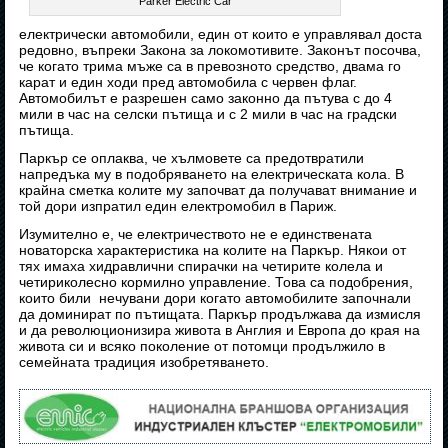
Parker Electric Car
електрически автомобили, един от които е управлявал доста
редовно, въпреки Закона за локомотивите. Законът посочва,
че когато трима мъже са в превозното средство, двама го
карат и един ходи пред автомобила с червен флаг.
Автомобилът е разрешен само законно да пътува с до 4
мили в час на селски пътища и с 2 мили в час на градски
пътища.
Паркър се оплаква, че хълмовете са предотвратили
напредъка му в подобряването на електрическата кола. В
крайна сметка колите му започват да получават внимание и
той дори изпратил един електромобил в Париж.
Изумително е, че електричеството не е единствената
новаторска характеристика на колите на Паркър. Някои от
тях имаха хидравлични спирачки на четирите колела и
четириколесно кормилно управление. Това са подобрения,
които били нечувани дори когато автомобилите започнали
да доминират по пътищата. Паркър продължава да измисля
и да революционизира живота в Англия и Европа до края на
живота си и всяко поколение от потомци продължило в
семейната традиция изобретяването.