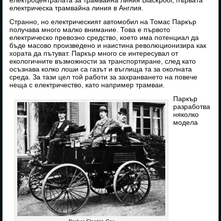
електроцентралата за трамвайна линия Blackpool, първата
електрическа трамвайна линия в Англия.
Странно, но електрическият автомобил на Томас Паркър
получава много малко внимание. Това е първото
електрическо превозно средство, което има потенциал да
бъде масово произведено и наистина революционизира как
хората да пътуват. Паркър много се интересувал от
екологичните възможности за транспортиране, след като
осъзнава колко лоши са газът и въглища та за околната
среда. За тази цел той работи за захранването на повече
неща с електричество, като например трамваи.
Паркър
разработва
няколко
модела