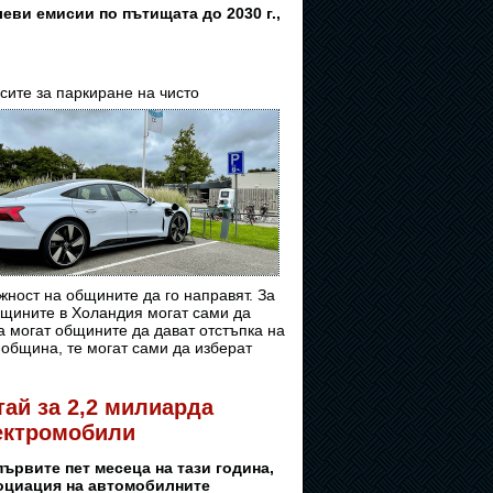
еви емисии по пътищата до 2030 г.,
ите за паркиране на чисто
жност на общините да го направят. За
общините в Холандия могат сами да
а могат общините да дават отстъпка на
 община, те могат сами да изберат
ай за 2,2 милиарда
лектромобили
ървите пет месеца на тази година,
социация на автомобилните