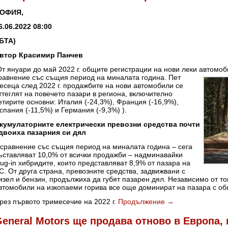
ОФИЯ,
6.06.2022 08:00
БТА)
втор Красимир Панчев
т януари до май 2022 г. общите регистрации на нови леки автомоби
равнение със същия
период на миналата година. Пет
есеца след 2022 г. продажбите на нови автомобили се
ттеглят на повечето пазари в региона, включително
етирите основни: Италия (-24,3%), Франция (-16,9%),
спания (-11,5%) и Германия (-9,3%) ).
кумулаторните електрически превозни средства почти
двоиха пазарния си дял
 сравнение със същия период на миналата година – сега
ъставляват 10,0% от всички продажби – надминавайки
lug-in хибридите, които представляват 8,9% от пазара на
С. От друга страна, превозните средства, задвижвани с
изел и бензин, продължиха да губят пазарен дял. Независимо от т
втомобили на изкопаеми горива все още доминират на пазара с об
рез първото тримесечие на 2022 г.
Продължение
→
eneral Motors ще продава отново в Европа,