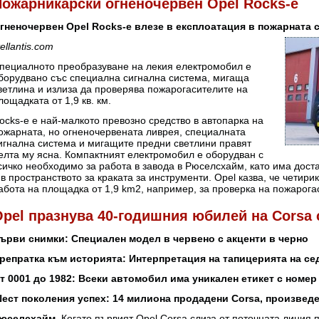
Пожарникарски огненочервен Opel Rocks-e
гненочервен Opel Rocks-e влезе в експлоатация в пожарната 
tellantis.com
пециалното преобразуване на лекия електромобил е
борудвано със специална сигнална система, мигаща
ветлина и излиза да проверява пожарогасителите на
лощадката от 1,9 кв. км.
ocks-e е най-малкото превозно средство в автопарка на
ожарната, но огненочервената ливрея, специалната
игнална система и мигащите предни светлини правят
елта му ясна. Компактният електромобил е оборудван с
сичко необходимо за работа в завода в Рюселсхайм, като има дост
 в пространството за краката за инструменти. Opel казва, че четири
абота на площадка от 1,9 km2, например, за проверка на пожарога
pel празнува 40-годишния юбилей на Corsa
ърви снимки: Специален модел в червено с акценти в черно
репратка към историята: Интерпретация на тапицерията на сед
т 0001 до 1982: Всеки автомобил има уникален етикет с номер
ест поколения успех: 14 милиона продадени Corsa, произведе
юселсхайм.
Когато първият Opel Corsa слиза от поточната линия пр