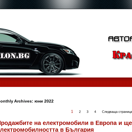
onthly Archives:
юни 2022
1
2
3
4
Следваща страница
Продажбите на електромобили в Европа и ще
електромобилността в България