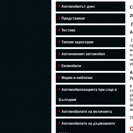
Автомобилът днес
С
2
Представяне
(
Тестове
А
О
Типове каросерии
с
м
Автономният автомобил
о
ч
И
Екомобили
А
у
Марки и емблеми
в
Автомобилизацията при соца в
с
p
Е
България
д
а
Автомобилите на величията
П
Автомобилите на държавните
G