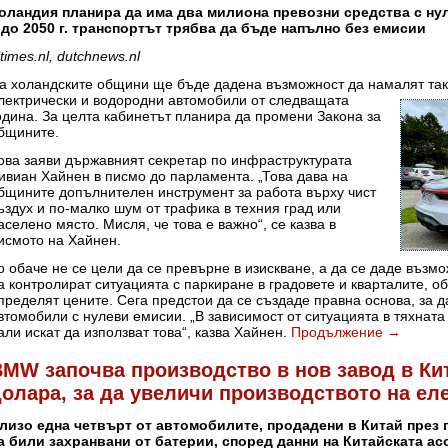
оландия планира да има два милиона превозни средства с нул
 до 2050 г. транспортът трябва да бъде напълно без емисии
ltimes.nl, dutchnews.nl
а холандските общини ще бъде дадена възможност да намалят такс
лектрически и водородни
автомобили от следващата
одина. За целта кабинетът планира да промени Закона за
бщините.
ова заяви държавният секретар по инфраструктурата
ивиан Хайнен в писмо до парламента. „Това дава на
бщините допълнителен инструмент за работа върху чист
ъздух и по-малко шум от трафика в техния град или
аселено място. Мисля, че това е важно“, се казва в
исмото на Хайнен.
о обаче не се цели да се превърне в изискване, а да се даде възмо
а контролират ситуацията с паркиране в градовете и кварталите, 
пределят цените. Сега предстои да се създаде правна основа, за д
втомобили с нулеви емисии. „В зависимост от ситуацията в тяхната
али искат да използват това“, казва Хайнен.
Продължение
→
MW започва производство в нов завод в Кит
олара, за да увеличи производството на е
лизо една четвърт от автомобилите, продадени в Китай през п
а били захранвани от батерии, според данни на Китайската а