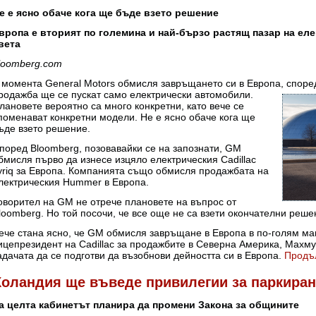
е е ясно обаче кога ще бъде взето решение
вропа е вторият по големина и най-бързо растящ пазар на ел
вета
loomberg.com
 момента General Motors обмисля завръщането си в Европа, според
родажба ще се пускат само
електрически автомобили.
лановете вероятно са много конкретни, като вече се
поменават конкретни модели. Не е ясно обаче кога ще
ъде взето решение.
поред Bloomberg, позовавайки се на запознати, GM
бмисля първо да изнесе изцяло електрическия Cadillac
yriq за Европа. Компанията също обмисля продажбата на
лектрическия Hummer в Европа.
оворител на GM не отрече плановете на въпрос от
loomberg. Но той посочи, че все още не са взети окончателни реше
ече стана ясно, че GM обмисля завръщане в Европа в по-голям ма
ицепрезидент на Cadillac за продажбите в Северна Америка, Махм
адачата да се подготви да възобнови дейността си в Европа.
Продъ
Холандия ще въведе привилегии за паркиран
а целта кабинетът планира да промени Закона за общините