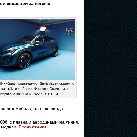
якои шофьори за повече
8 хибрид, произведен от Stellantis, е показан по
 на събитие в Париж, Франция. Снимката е
направена на 21 юни 2022 г. REUTERS
 на автомобила, както се вижда
3008, с плавна и аеродинамична линия,
е модели.
Продължение
→