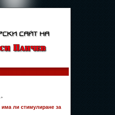
 »
 има ли стимулиране за