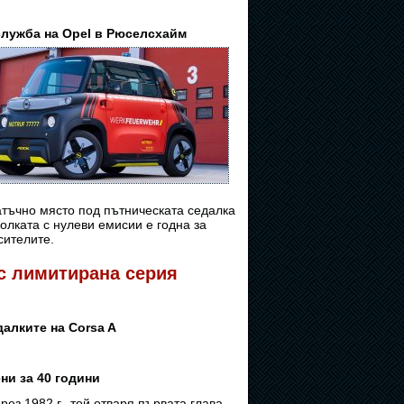
служба на Opel в Рюселсхайм
атъчно място под пътническата седалка
колката с нулеви емисии е годна за
сителите.
 с лимитирана серия
алките на Corsa A
ни за 40 години
ез 1982 г., той отваря първата глава