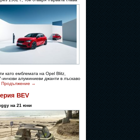
и като емблемата на Opel Blitz,
7-инчови алуминиеви джанти в лъскаво
.
Продължение
→
серия BEV
uggy на 21 юни