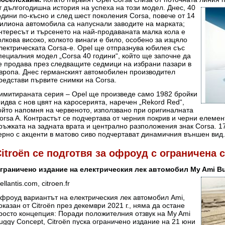
т дългогодишна
история на успеха на този модел. Днес, 40
одини по-късно и след шест поколения Corsa, повече от 14
илиона автомобила са напуснали заводите на марката;
нтересът и търсенето на най-продаваната малка кола е
олкова високо, колкото винаги е било, особено за изцяло
лектрическата Corsa-e. Opel ще отпразнува юбилея със
пециалния модел „Corsa 40 години“, който ще започне да
е продава през следващите седмици на избрани пазари в
вропа. Днес германският автомобилен производител
редстави първите снимки на Corsa.
имитираната серия – Opel ще произведе само 1982 бройки
 идва с нов цвят на каросерията, наречен „Rekord Red“,
ойто напомня на червеното, използвано при оригиналната
orsa A. Контрастът се подчертава от черния покрив и черни елемент
ръжката на задната врата и централно разположения знак Corsa. 1
ерно с акценти в матово сиво подчертават динамичния външен вид
itroën се подготвя за офроуд с ограничена 
граничено издание на електрическия лек автомобил My Ami B
tellantis.com, citroen.fr
фроуд вариантът на електрическия лек автомобил Ami,
оказан от Citroën през декември 2021 г., няма да остане
росто концепция: Поради положителния отзвук на My Ami
uggy Concept, Citroën пуска ограничено издание на 21 юни