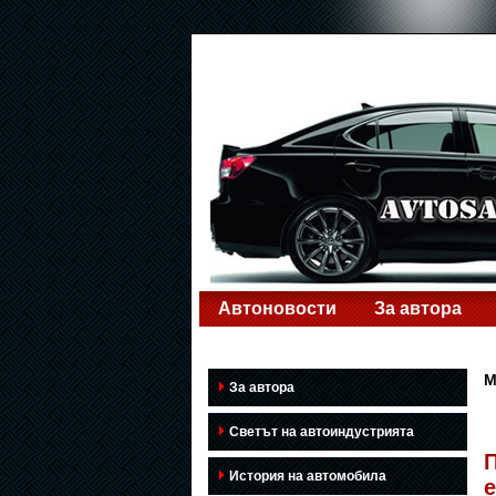
Автоновости
За автора
M
За автора
Светът на автоиндустрията
История на автомобила