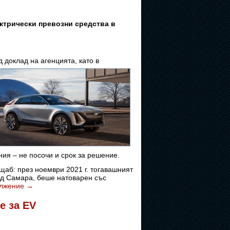
ектрически превозни средства в
 доклад на агенцията, като в
ния – не посочи и срок за решение.
щаб: през ноември 2021 г. тогавашният
уд Самара, беше натоварен със
лжение
→
е за EV