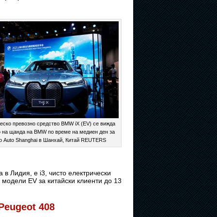
еско превозно средство BMW iX (EV) се вижда
 на щанда на BMW по време на медиен ден за
о Auto Shanghai в Шанхай, Китай REUTERS
в Лидия, е i3, чисто електрически
модели EV за китайски клиенти до 13
 Peugeot 408