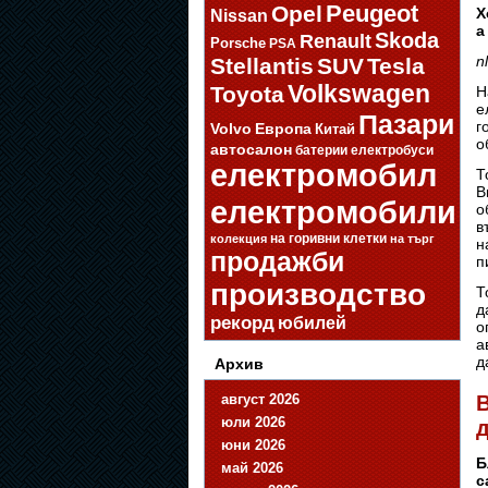
Opel
Peugeot
Х
Nissan
а
Skoda
Renault
Porsche
PSA
n
Stellantis
SUV
Tesla
Volkswagen
Toyota
Н
е
Пазари
г
Volvo
Европа
Китай
о
автосалон
батерии
електробуси
електромобил
Т
В
електромобили
о
в
на горивни клетки
колекция
на търг
н
продажби
п
производство
Т
д
рекорд
юбилей
о
а
д
Архив
август 2026
B
юли 2026
д
юни 2026
Б
май 2026
с