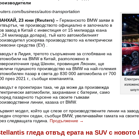
роизводители
euters.com/business/autos-transportation
АНХАЙ, 23 юни (Reuters) –
Германското BMW заяви в
етвъртък, че производството официално е започнало в
ов завод в Китай с инвестиция от 15 милиарда юана
2,24 милиарда долара), тъй като автомобилният
роизводител ускорява производството на електрически
ревозни средства (EV) .
аводът в Лидия, третото съоръжение за сглобяване на
втомобили на BMW в Китай, разположено в
евероизточния град Шенян, провинция Ляонин, ще
величи годишното производство на BMW на най-големия
втомобилен пазар в света до 830 000 автомобила от 700
00 през 2021 г., съобщи компанията.
Електрич
изложено
аводът е проектиран така, че да може да произвежда
шоут
лектрически автомобили, захранвани с батерии, само
поред пазарното търсене на своите гъвкави
роизводствени линии, казаха от BMW.
ървият модел, който ще слезе от производствените линии на завода 
реден спортен седан, съобщи BMW, увеличавайки гамата на своите 
рез следващата година.
Продължение
→
tellantis гледа отвъд ерата на SUV с новото