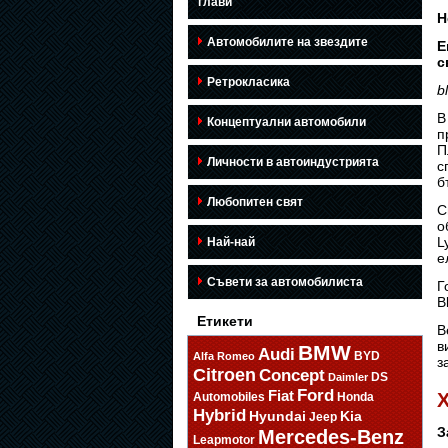
глави
Н
Автомобилите на звездите
Е
с
Ретрокласика
b
В
Концептуални автомобили
п
П
Личности в автоиндустрията
с
б
Любопитен свят
С
о
L
Най-най
е
Съвети за автомобилиста
Г
B
Етикети
В
в
BMW
Audi
BYD
Alfa Romeo
з
Citroen
Concept
DS
Daimler
Ford
Fiat
Automobiles
Honda
Hybrid
Hyundai
Kia
Jeep
З
Mercedes-Benz
Leapmotor