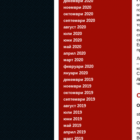
декември 2020
о
ноември 2020
г
октомври 2020
м
и
септември 2020
т
август 2020
е
юли 2020
с
с
юни 2020
Е
май 2020
п
април 2020
Л
март 2020
–
февруари 2020
к
януари 2020
C
д
декември 2019
ч
ноември 2019
октомври 2019
C
септември 2019
О
август 2019
юли 2019
s
юни 2019
О
май 2019
п
април 2019
п
B
март 2019