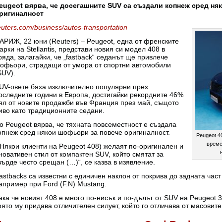
eugeot вярва, че досегашните SUV са създали копнеж сред н
ригиналност
euters.com/business/autos-transportation
АРИЖ, 22 юни (Reuters) – Peugeot, една от френските
арки на Stellantis, представи новия си модел 408 в
ряда, залагайки, че „fastback“ седанът ще привлече
офьори, страдащи от умора от спортни автомобили
SUV).
UV-овете бяха изключително популярни през
оследните години в Европа, достигайки рекордните 46%
ял от новите продажби във Франция през май, същото
иво като традиционните седани.
о Peugeot вярва, че тяхната повсеместност е създала
опнеж сред някои шофьори за повече оригиналност.
Peugeot 40
време
(Някои клиенти на Peugeot 408) желаят по-оригинален и
новативен стил от компактен SUV, който смятат за
върде често срещан (…)“, се казва в изявление.
astbacks са известни с единичен наклон от покрива до задната част
апример при Ford (F.N) Mustang.
ака че новият 408 е много по-нисък и по-дълъг от SUV на Peugeot 
оято му придава отличителен силует, който го отличава от масовит