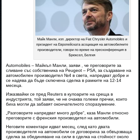
Майк Манли, изп. директор на Fiat Chrysler Automobiles и
президент на Европейската асоциация на автомобилните
производители, говори по време на пресконференция в
Брюксел, Белгия
Automobiles – Майкъл Манли, заяви , че преговорите за
сливане със собственика на Peugeot – PSA, за създаване на
автомобилен производител №4 в света, напредват добре и
се надява да бъде сключена сделка в рамките на 12-14
месеца.
Изказвайки се пред Reuters в кулоарите на среща в
индустрията, той заяви, че не очаква големи пречки, които
биха могли да забавят окончателното споразумение.
„Разговорите напредват много добре“, каза Манли относно
преговорите с френския производител на автомобили.
Неговите коментари идват месец, след като двата
производителя на автомобили се договориха за обвързваща
сделка за обединяване на сили в сделка на стойност около