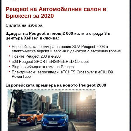
Peugeot на Автомобилния салон в
Брюксел за 2020
Силата на избора
Щандът на Peugeot с площ 2 000 кв. м в сграда 3 в
центъра Хейзел включва:
Европейската премиера на новия SUV Peugeot 2008 в
електрическа версия и версия с двигател с вътрешно горене
Новите Peugeot 208 и e-208
508 Peugeot SPORT ENGINEERED Concept
Plug-in хибридната гама на Peugeot
Електрически велосипеди: eT01 FS Crossover и eC01 D9
PowerTube
Европейската премиера на новото Peugeot 2008