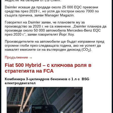
недостиг на батерии от LG Chem.
Daimler искаше да продаде около 25 000 EQC превозни
средства през 2019 г., но успя да построи около 7000 по
същата причина, заяви Manager Magazin.
Говорител на Daimler заяви, че плановете му за
производство за 2020 г. не са изменени. „Daimler планира да
произведе около 50 000 автомобила Mercedes-Benz EQC
през 2020 г.“, заяви говорителят Йорг Хоу.
Производителите на автомобили ще бъдат изправени пред
огромни глоби през следващата година, ако не успеят да
намалят емисиите си на въглероден диоксид (CO
).
2
Продължение
→
Fiat 500 Hybrid – с ключова роля в
стратегията на FCA
Комбинира 3-цилиндров бензинов с 1 л с BSG
електродвигател