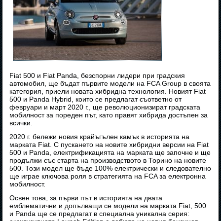
Fiat 500 и Fiat Panda, безспорни лидери при градския
автомобил, ще бъдат първите модели на FCA Group в своята
категория, приели новата хибридна технология. Новият Fiat
500 и Panda Hybrid, които се предлагат съответно от
февруари и март 2020 г., ще революционизират градската
мобилност за пореден път, като правят хибрида достъпен за
всички.
2020 г. бележи новия крайъгълен камък в историята на
марката Fiat. С пускането на новите хибридни версии на Fiat
500 и Panda, електрификацията на марката ще започне и ще
продължи със старта на производството в Торино на новите
500. Този модел ще бъде 100% електрически и следователно
ще играе ключова роля в стратегията на FCA за електронна
мобилност.
Освен това, за първи път в историята на двата
емблематични и допълващи се модели на марката Fiat, 500
и Panda ще се предлагат в специална уникална серия: