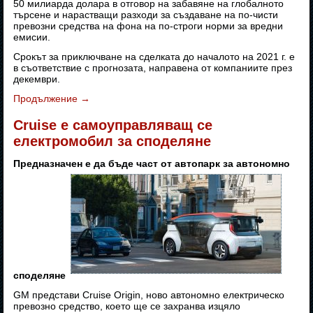
50 милиарда долара в отговор на забавяне на глобалното
търсене и нарастващи разходи за създаване на по-чисти
превозни средства на фона на по-строги норми за вредни
емисии.
Срокът за приключване на сделката до началото на 2021 г. е
в съответствие с прогнозата, направена от компаниите през
декември.
Продължение
→
Cruise е самоуправляващ се
електромобил за споделяне
Предназначен е да бъде част от автопарк за автономно
споделяне
GM представи Cruise Origin, ново автономно електрическо
превозно средство, което ще се захранва изцяло