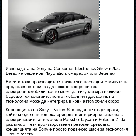
Изненадата на Sony на Consumer Electronics Show в Лас
Вегас не беше нов PlayStation, смартфон или Betamax.
Вместо това производителят използва последните минути на
представянето си, за да покаже концепция за
електроавтомобили, която може да визуализира в близко
бъдеще технологиите, които глобалният доставчик на
технологии може да интегрира в нови автомобили скоро.
Концепцията на Sony – Vision-S, е седан с четири врати,
който споделя някои екстериорни и интериорни стилове с
електрическите автомобили Porsche Taycan и Polestar 2. За
разлика от тези производствени превозни средства,
концепцията на Sony е просто подвижно шаси за технология
– поне засега.