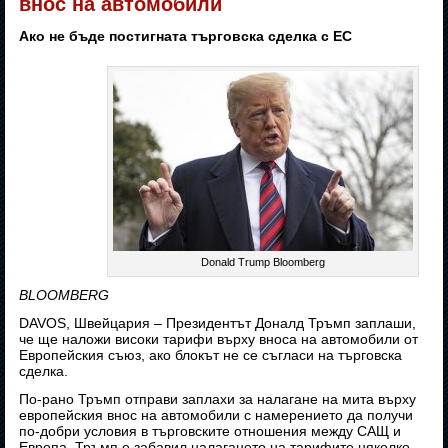
внос на автомобили
Ако не бъде постигната търговска сделка с ЕС
Donald Trump Bloomberg
BLOOMBERG
DAVOS, Швейцария – Президентът Доналд Тръмп заплаши,
че ще наложи високи тарифи върху вноса на автомобили от
Европейския съюз, ако блокът не се съгласи на търговска
сделка.
По-рано Тръмп отправи заплахи за налагане на мита върху
европейския внос на автомобили с намерението да получи
по-добри условия в търговските отношения между САЩ и
Европа. Тръмп е забавил налагането на тарифите няколко