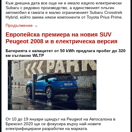
Към днешна дата все още не е имало изцяло електрически
Subaru с редовно производство, а единственият плъгин
автомобил в гамата е малко ограниченият Subaru Crosstrek
Hybrid, който заема някои компоненти от Toyota Prius Prime.
Продължение
→
Европейска премиера на новия SUV
Peugeot 2008 и в електрическа версия
Батерията с капацитет от 50 kWh предлага пробег до 320
км съгласно WLTP
От 10 до 19 януари щандът на Peugeot на Автосалона в
Брюксел 2020 ще се фокусира върху най-новите
електрифицирани разработки на марката.