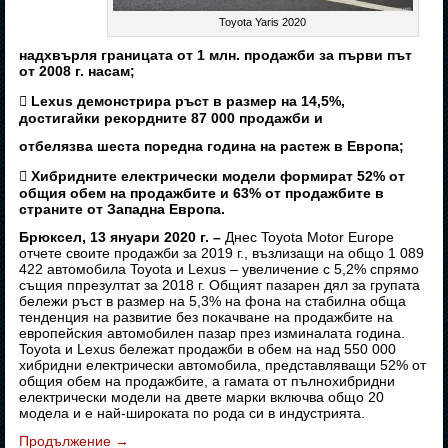
Toyota Yaris 2020
надхвърля границата от 1 млн. продажби за първи път
от 2008 г. насам;
 Lexus демонстрира ръст в размер на 14,5%,
достигайки рекордните 87 000 продажби и
отбелязва шеста поредна година на растеж в Европа;
 Хибридните електрически модели формират 52% от
общия обем на продажбите и 63% от продажбите в
страните от Западна Европа.
Брюксел, 13 януари 2020 г. –
Днес Toyota Motor Europe
отчете своите продажби за 2019 г., възлизащи на общо 1 089
422 автомобила Toyota и Lexus – увеличение с 5,2% спрямо
същия ппрезултат за 2018 г. Общият пазарен дял за групата
бележи ръст в размер на 5,3% на фона на стабилна обща
тенденция на развитие без покачване на продажбите на
европейския автомобилен пазар през изминалата година.
Toyota и Lexus бележат продажби в обем на над 550 000
хибридни електрически автомобила, представляващи 52% от
общия обем на продажбите, а гамата от пълнохибридни
електрически модели на двете марки включва общо 20
модела и е най-широката по рода си в индустрията.
Продължение
→