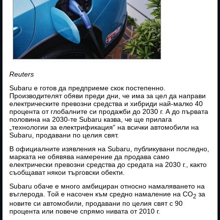
Reuters
Subaru е готов да предприеме скок постепенно.
Производителят обяви преди дни, че има за цел да направи
електрическите превозни средства и хибриди най-малко 40
процента от глобалните си продажби до 2030 г. А до първата
половина на 2030-те Subaru казва, че ще прилага
„технологии за електрификация“ на всички автомобили на
Subaru, продавани по целия свят.
В официалните изявления на Subaru, публикувани последно,
марката не обявява намерение да продава само
електрически превозни средства до средата на 2030 г., както
съобщават някои търговски обекти.
Subaru обаче е много амбициран относно намаляването на
въглерода. Той е насочен към средно намаление на CO
за
2
новите си автомобили, продавани по целия свят с 90
процента или повече спрямо нивата от 2010 г.