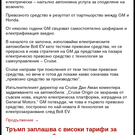
електрически – напълно автономна услуга за споделяне на
возенето.
Превозното средство е резултат от партньорство между GM и
Honda.
От няколко години GM свързват самостоятелно шофиране и
електрификация заедно.
В началото се започна, използвайки електрическите
автомобили Bolt EV като тестови превозни средства, но се
прерасна в нова стратегия на GM да представи на пазара
електрическо превозно средство с технология за
самоуправление – Cruise.
Cruise направи три поколения от тези тестови превозни
средства, но вече е готов да покаже какво означава това
„превозно средство за производство“.
Изпълнителният директор на Cruise Дан Аман коментира
задвижването на автомобила: „Cruise Origin се захранва от
съвсем нова, изцяло електрическа платформа, изградена от
General Motors.“ GM потвърди, че това е първото превозно
средство, построено по най-новата й технология за
електрозахранване след Bolt EV.
Продължение
→
Тръмп заплашва с високи тарифи за