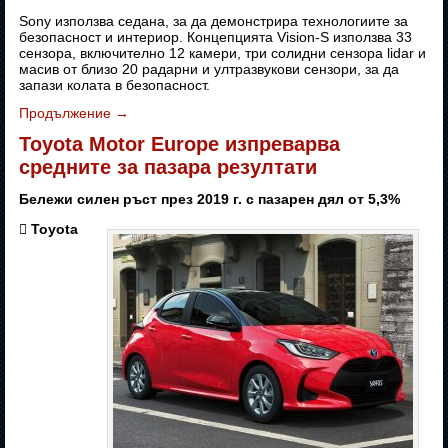
Sony използва седана, за да демонстрира технологиите за
безопасност и интериор. Концепцията Vision-S използва 33
сензора, включително 12 камери, три солидни сензора lidar и
масив от близо 20 радарни и ултразвукови сензори, за да
запази колата в безопасност.
Продължение
→
Toyota Motor Europe изпреварва
средните за пазара резултати
Бележи силен ръст през 2019 г. с пазарен дял от 5,3%
 Toyota