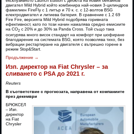
ексклузивното Launch Edition с дебюта на новия бензинов
двигател Mild Hybrid който комбинира най-новия 3-цилиндров
фамилиен FireFly с 1 литър и 70 к. с. с 12-волтов BSG
електродвигател и литиева батерия. В сравнение с 1.2 69
Fire Fire, версията Mild Hybrid подобрява горивната
ефективност, като по този начин намалява средно емисиите
на CO
с 20% и до 30% за Panda Cross. Той също така
2
осигурява много висок стандарт на комфорт при шофиране
благодарение на системата BSG, която позволява тихо, без
вибрации рестартиране на двигателя с вътрешно горене в
режим Stop&Start.
Продължение
→
Изп. директор на Fiat Chrysler – за
сливането с PSA до 2021 г.
Reuters
В съответствие с прогнозата, направена от компаниите
през декември
БРЮКСЕЛ
– Изп.
директор
на Fiat
Chrysler