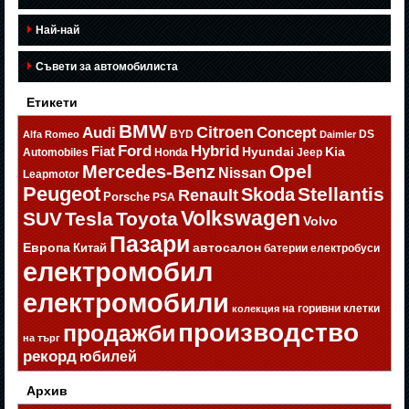
Най-най
Съвети за автомобилиста
Етикети
BMW
Citroen
Audi
Concept
BYD
DS
Alfa Romeo
Daimler
Ford
Hybrid
Fiat
Hyundai
Kia
Automobiles
Honda
Jeep
Opel
Mercedes-Benz
Nissan
Leapmotor
Peugeot
Stellantis
Skoda
Renault
Porsche
PSA
Volkswagen
SUV
Tesla
Toyota
Volvo
Пазари
Европа
автосалон
Китай
батерии
електробуси
електромобил
електромобили
на горивни клетки
колекция
производство
продажби
на търг
рекорд
юбилей
Архив