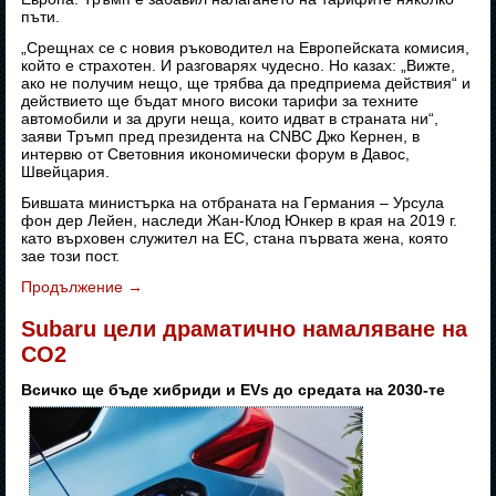
пъти.
„Срещнах се с новия ръководител на Европейската комисия,
който е страхотен. И разговарях чудесно. Но казах: „Вижте,
ако не получим нещо, ще трябва да предприема действия“ и
действието ще бъдат много високи тарифи за техните
автомобили и за други неща, които идват в страната ни“,
заяви Тръмп пред президента на CNBC Джо Кернен, в
интервю от Световния икономически форум в Давос,
Швейцария.
Бившата министърка на отбраната на Германия – Урсула
фон дер Лейен, наследи Жан-Клод Юнкер в края на 2019 г.
като върховен служител на ЕС, стана първата жена, която
зае този пост.
Продължение
→
Subaru цели драматично намаляване на
CO2
Всичко ще бъде хибриди и EVs до средата на 2030-те