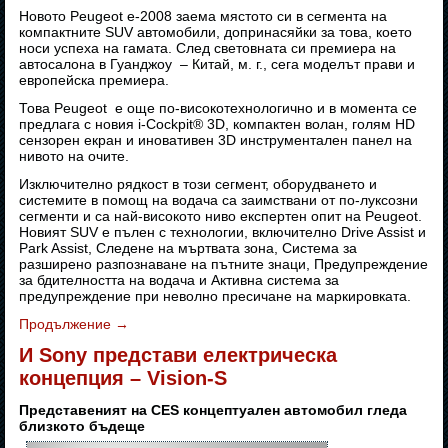
Новото Peugeot е-2008 заема мястото си в сегмента на
компактните SUV автомобили, допринасяйки за това, което
носи успеха на гамата. След световната си премиера на
автосалона в Гуанджоу – Китай, м. г., сега моделът прави и
европейска премиера.
Това Peugeot е още по-високотехнологично и в момента се
предлага с новия i-Cockpit® 3D, компактен волан, голям HD
сензорен екран и иновативен 3D инструментален панел на
нивото на очите.
Изключително рядкост в този сегмент, оборудването и
системите в помощ на водача са заимствани от по-луксозни
сегменти и са най-високото ниво експертен опит на Peugeot.
Новият SUV е пълен с технологии, включително Drive Assist и
Park Assist, Следене на мъртвата зона, Система за
разширено разпознаване на пътните знаци, Предупреждение
за бдителността на водача и Активна система за
предупреждение при неволно пресичане на маркировката.
Продължение
→
И Sony представи електрическа
концепция – Vision-S
Представеният на CES концептуален автомобил гледа
близкото бъдеще