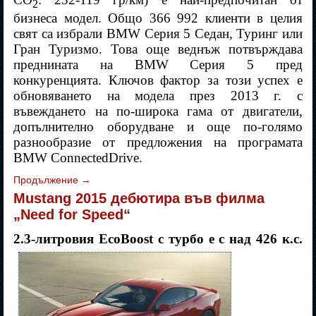
2
бизнеса модел. Общо 366 992 клиенти в целия
свят са избрали BMW Серия 5 Седан, Туринг или
Гран Туризмо. Това още веднъж потвърждава
преднината на BMW Серия 5 пред
конкуренцията. Ключов фактор за този успех е
обновяването на модела през 2013 г. с
въвеждането на по-широка гама от двигатели,
допълнително оборудване и още по-голямо
разнообразие от предложения на програмата
BMW ConnectedDrive.
Продължение
→
Mustang 2015 дебютира във филма
„Need for Speed“
2.3-литровия EcoBoost с турбо е с над 426 к.с.