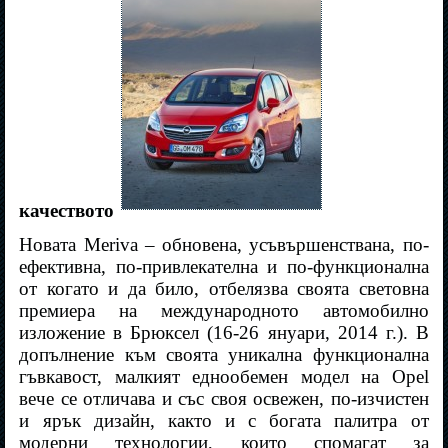
качеството
Новата Meriva – обновена, усъвършенствана, по-
ефективна, по-привлекателна и по-функционална
от когато и да било, отбелязва своята световна
премиера на международното автомобилно
изложение в Брюксел (16-26 януари, 2014 г.). В
допълнение към своята уникална функционална
гъвкавост, малкият еднообемен модел на Opel
вече се отличава и със своя освежен, по-изчистен
и ярък дизайн, както и с богата палитра от
модерни технологии, които спомагат за