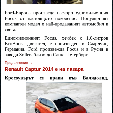
Ford-Европа произведе наскоро едномилионния
Focus от настоящото поколение. Популярният
компактен модел е най-продаваният автомобил в
света.
Едномилионният Focus, хечбек с 1.0-литров
EcoBoost двигател, е произведен в Саарлуис,
Германия. Ford произвежда Focus и в Русия в
завода Sollers близо до Санкт Петербург.
Продължение
→
Renault Captur 2014 е на пазара
Кросоувърът се прави във Валядолид,