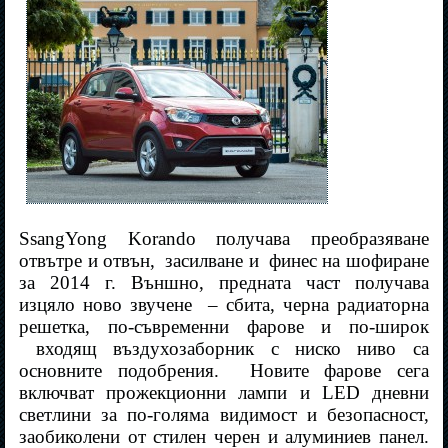
SsangYong Korando получава преобразяване
отвътре и отвън,
засилване и
финес на шофиране
за 2014 г. Външно, предната част получава
изцяло ново звучене
– сбита, черна радиаторна
решетка, по-съвременни фарове и по-широк
входящ въздухозаборник с ниско ниво са
основните подобрения.
Новите фарове сега
включват прожекционни лампи и LED дневни
светлини за по-голяма видимост и безопасност,
заобиколени от стилен черен и алуминиев панел.