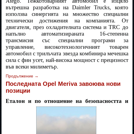
Atego. Тежкотоварният автомобил е изцяло
вътрешна разработка на Daimler Trucks, която
използва синергията на множество специални
технически достижения на компанията. От
двигателя, през охладителната система и TRC до
напълно автоматизираната 16-степенна
трансмисия със специални програми за
управление, високотехнологичният товарен
автомобил с трилъчата звезда комбинира мечешка
сила с фин усет, най-висока мощност с прецизност
във всеки милиметър.
Продължение
→
Последната Opel Meriva завоюва нови
позиции
Еталон и по отношение на безопасността и