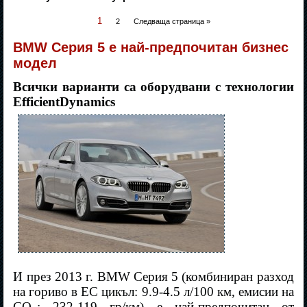
1
2
Следваща страница »
BMW Серия 5 е най-предпочитан бизнес
модел
Всички варианти са оборудвани с технологии
EfficientDynamics
И през 2013 г. BMW Серия 5 (комбиниран разход
на гориво в ЕС цикъл: 9.9-4.5 л/100 км, емисии на
CO
: 232-119 гр/км) е най-предпочитан от