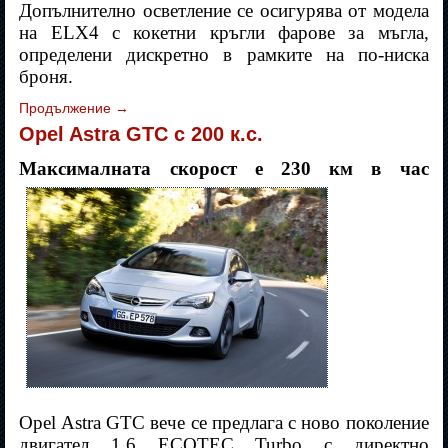
Допълнително осветление се осигурява от модела
на ELX4 с кокетни кръгли фарове за мъгла,
определени дискретно в рамките на по-ниска
броня.
Продължение
→
Opel Astra GTC с 200 к.с.
Максималната скорост е 230 км в час
Opel Astra GTC вече се предлага с ново поколение
двигател 1.6 ECOTEC Turbo с директно