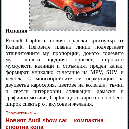
Испания
Renault Captur е новият градски кросоувър от
Renault. Неговите плавни линии подчертават
отличителните му пропорции, докато големите
му
колела, щедрият просвет, широките
мускулести калници и стръмният преден капак
формират уникално съчетание на MPV, SUV и
хечбек. С многобройните си пермутации на
двуцветна каросерия, цветове на колелата, тъмни
и светли интериорни апликации, дамаски и
графични мотиви, Captur ще се хареса на особено
широк спектър от вкусове и желания.
Продължение
→
Новият Audi show car – компактна
спортна кола