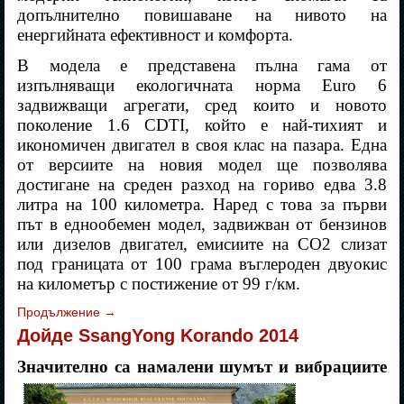
допълнително повишаване на нивото на
енергийната ефективност и комфорта.
В модела е представена пълна гама от
изпълняващи екологичната норма Euro 6
задвижващи агрегати, сред които и новото
поколение 1.6 CDTI, който е най-тихият и
икономичен двигател в своя клас на пазара. Една
от версиите на новия модел ще позволява
достигане на среден разход на гориво едва 3.8
литра на 100 километра. Наред с това за първи
път в еднообемен модел, задвижван от бензинов
или дизелов двигател, емисиите на CO2 слизат
под границата от 100 грама въглероден двуокис
на километър с постижение от 99 г/км.
Продължение
→
Дойде SsangYong Korando 2014
Значително са намалени шумът и вибрациите