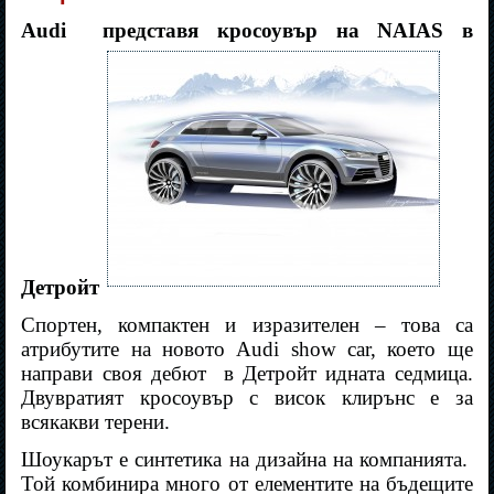
Audi представя кросоувър на NAIAS в
Детройт
Спортен, компактен и изразителен – това са
атрибутите на новото Audi show car, което ще
направи своя дебют
в Детройт идната седмица.
Двувратият кросоувър с висок клирънс е за
всякакви терени.
Шоукарът е синтетика на дизайна на компанията.
Той комбинира много от елементите на бъдещите