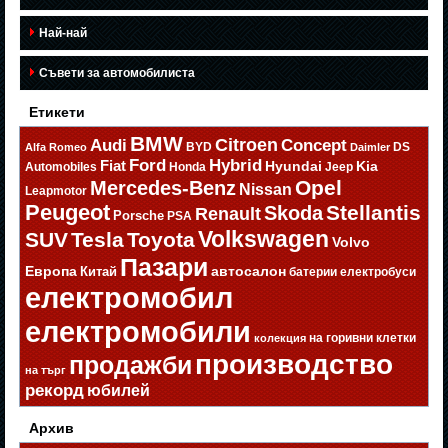
Най-най
Съвети за автомобилиста
Етикети
BMW
Citroen
Audi
Concept
BYD
DS
Alfa Romeo
Daimler
Ford
Hybrid
Fiat
Hyundai
Kia
Automobiles
Honda
Jeep
Opel
Mercedes-Benz
Nissan
Leapmotor
Peugeot
Stellantis
Skoda
Renault
Porsche
PSA
Volkswagen
SUV
Tesla
Toyota
Volvo
Пазари
Европа
автосалон
Китай
батерии
електробуси
електромобил
електромобили
на горивни клетки
колекция
производство
продажби
на търг
рекорд
юбилей
Архив