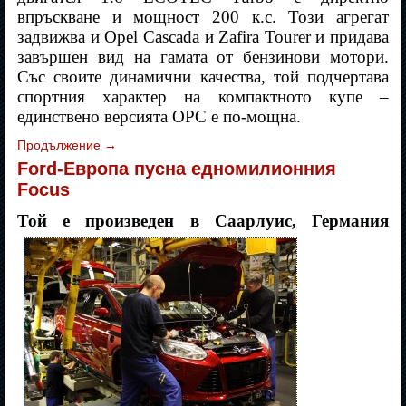
впръскване и мощност 200 к.с. Този агрегат
задвижва и Opel Cascada и Zafira Tourer и придава
завършен вид на гамата от бензинови мотори.
Със своите динамични качества, той подчертава
спортния характер на компактното купе –
единствено версията OPC е по-мощна.
Продължение
→
Ford-Европа пусна едномилионния
Focus
Той е произведен в Саарлуис, Германия