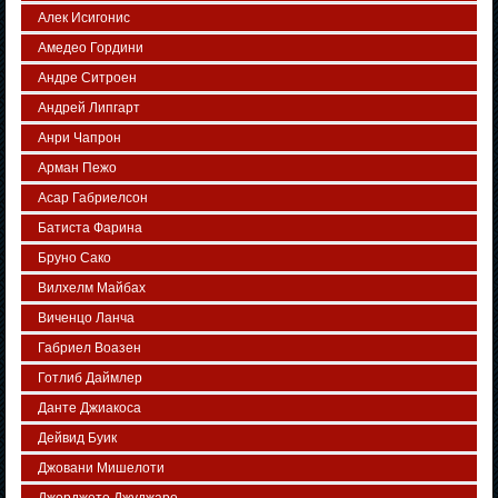
Алек Исигонис
Амедео Гордини
Андре Ситроен
Андрей Липгарт
Анри Чапрон
Арман Пежо
Асар Габриелсон
Батиста Фарина
Бруно Сако
Вилхелм Майбах
Виченцо Ланча
Габриел Воазен
Готлиб Даймлер
Данте Джиакоса
Дейвид Буик
Джовани Мишелоти