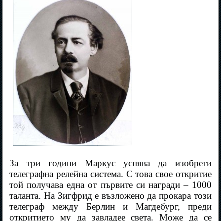
За три години Маркус успява да изобрети
телеграфна релейна система. С това свое откритие
той получава една от първите си награди – 1000
таланта. На Зигфрид е възложено да прокара този
телеграф между Берлин и Магдебург, преди
откритието му да завладее света. Може да се