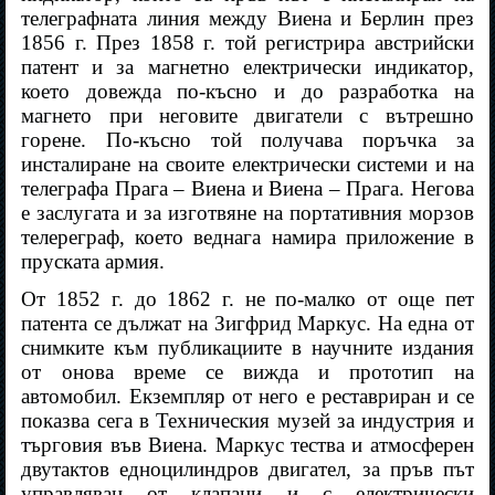
телеграфната линия между Виена и Берлин през
1856 г. През 1858 г. той регистрира австрийски
патент и за магнетно електрически индикатор,
което довежда по-късно и до разработка на
магнето при неговите двигатели с вътрешно
горене. По-късно той получава поръчка за
инсталиране на своите електрически системи и на
телеграфа Прага – Виена и Виена – Прага. Негова
е заслугата и за изготвяне на портативния морзов
телереграф, което веднага намира приложение в
пруската армия.
От 1852 г. до 1862 г. не по-малко от още пет
патента се дължат на Зигфрид Маркус. На една от
снимките към публикациите в научните издания
от онова време се вижда и прототип на
автомобил. Екземпляр от него е реставриран и се
показва сега в Техническия музей за индустрия и
търговия във Виена. Маркус тества и атмосферен
двутактов едноцилиндров двигател, за пръв път
управляван от клапани и с електрически