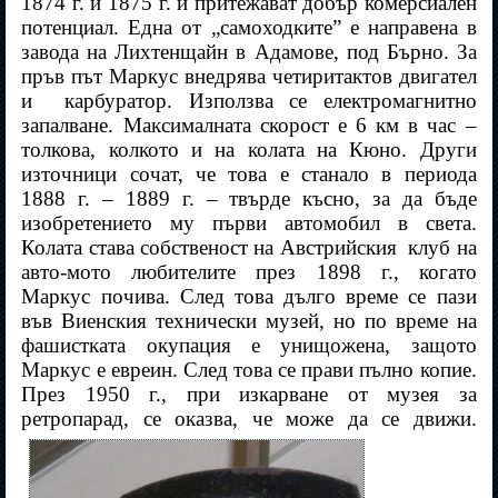
1874 г. и 1875 г. и притежават добър комерсиален
потенциал. Една от „самоходките” е направена в
завода на Лихтенщайн в Адамове, под Бърно. За
пръв път Маркус внедрява четиритактов двигател
и
карбуратор. Използва се електромагнитно
запалване. Максималната скорост е 6 км в час –
толкова, колкото и на колата на Кюно. Други
източници сочат, че това е станало в периода
1888 г. – 1889 г. – твърде късно, за да бъде
изобретението му първи автомобил в света.
Колата става собственост на Австрийския
клуб на
авто-мото любителите през 1898 г., когато
Маркус почива. След това дълго време се пази
във Виенския технически музей, но по време на
фашистката окупация е унищожена, защото
Маркус е евреин. След това се прави пълно копие.
През 1950 г., при изкарване от музея за
ретропарад, се оказва, че може да се движи.