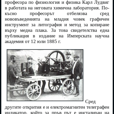
професора по физиология и физика Карл Лудвиг
в работата на неговата химична лаборатория. По-
късно професорът отбелязва сред
нововъведенията на младия човек графичен
инструмент за литография и метод за копиране
върху медна плака. За това свидетелства една
публикация в издание на Имперската научна
академия от 12 юли 1885 г.
Сред
другите открития е и електромагнитен телеграфен
индикатор, който за пръв път е инсталиран на