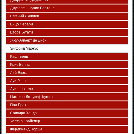
Джорджето Джуджаро
Джузепе – Нучио Бертоне
Евгений Яковлев
Енцо Ферари
Еторе Бугати
Жюл-Алберт де Дион
Зигфрид Маркус
Карл Бенц
Крис Бенгъл
Лий Якока
Луи Рено
Луи Шевроле
Николас-Джоузеф Кугнот
Пол Брак
Соичиро Хонда
Уолтър Крайслер
Фердинанд Порше