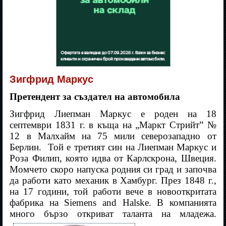
Зигфрид Маркус
Претендент за създател на автомобила
Зигфрид Лиепман Маркус е роден на 18
септември 1831 г. в къща на „Маркт Стрийт” №
12 в Малхайм на 75 мили северозападно от
Берлин.
Той е третият син на Лиепман Маркус и
Роза Филип, която идва от Карлскрона, Швеция.
Момчето скоро напуска родния си град и започва
да работи като механик в Хамбург. През 1848 г.,
на 17 години, той работи вече в новооткритата
фабрика на Siemens and Halske. В компанията
много бързо откриват таланта на младежа.