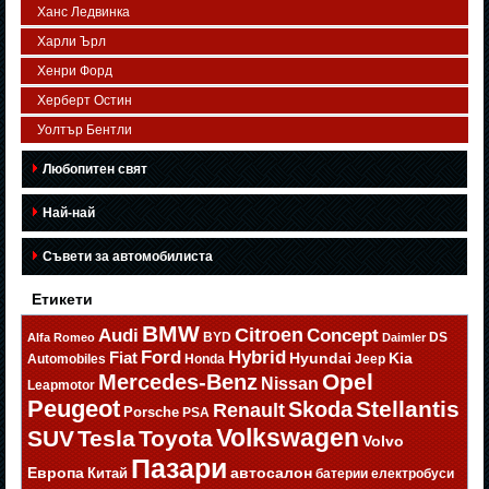
Ханс Ледвинка
Харли Ърл
Хенри Форд
Херберт Остин
Уолтър Бентли
Любопитен свят
Най-най
Съвети за автомобилиста
Етикети
BMW
Citroen
Audi
Concept
BYD
DS
Alfa Romeo
Daimler
Ford
Hybrid
Fiat
Hyundai
Kia
Automobiles
Honda
Jeep
Opel
Mercedes-Benz
Nissan
Leapmotor
Peugeot
Stellantis
Skoda
Renault
Porsche
PSA
Volkswagen
SUV
Tesla
Toyota
Volvo
Пазари
Европа
автосалон
Китай
батерии
електробуси