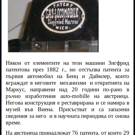
Някои от елементите на тези машини Зигфрид
патентова през 1882 г., но отстъпва патента за
първия автомобил на Бенц и Даймлер, които
вграждат в неговите
механизми
и откритията на
Маркус, направени над 20 години по-рано в
ръчно изработения auto-mobille на австриеца.
Негова конструкция е реставрирана и се намира в
музей във Виена. Присъстват и са запазени
сведения за него
и в научната периодика от онова
време.
На австриеца принадлежат 76 патента, от които 29