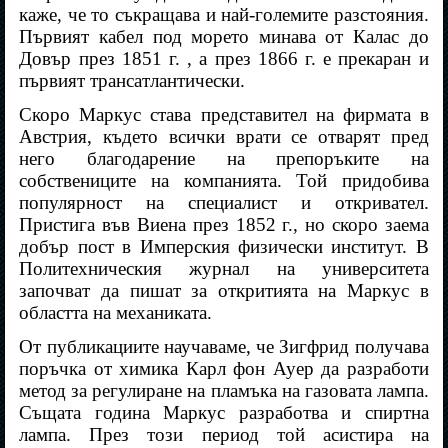
каже, че то съкращава и най-големите разстояния.
Първият кабел под морето минава от Калас до
Довър през 1851 г. , а през 1866 г. е прекаран и
първият трансатлантически.
Скоро Маркус става представител на фирмата в
Австрия, където всички врати се отварят пред
него благодарение на препоръките на
собствениците на компанията. Той придобива
популярност на специалист и откривател.
Пристига във Виена през 1852 г., но скоро заема
добър пост в Имперския физически институт. В
Политехническия журнал на университета
започват да пишат за откритията на Маркус в
областта на механиката.
От публикациите научаваме, че Зигфрид получава
поръчка от химика Карл фон Ауер да разработи
метод за регулиране на пламъка на газовата лампа.
Същата година Маркус разработва и спиртна
лампа. През този период той асистира на