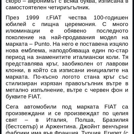
скоро – акронимът с всяка буква, изписана в
самостоятелен четириъгълник.
През 1999 г.
FIAT
чества 100-годишен
юбилей с пищна церемония. С много
илюминации е обявено последното
поколение на най-продавания модел на
марката –
Punto
. На него е поставена изцяло
нова емблема, наподобяваща един по-стар
период на знаменитите италиански коли. Тя
представлява кръг, заобиколен от лаврови
клонки, в който са изписани инициалите на
марката. По-късно логото стана кръг със
стилизиран изрязан правоъгълник вътре в
метално изпълнение, вътре с червен фон и
буквите
FIAT.
Сега автомобили под марката FIAT са
произвеждани и се произвеждат по целия
свят – в Италия, Полша, Бразилия
(бестселър) и Аржентина. Джойнт венчърни
фабрики има във Франция, Турция, Египет (с