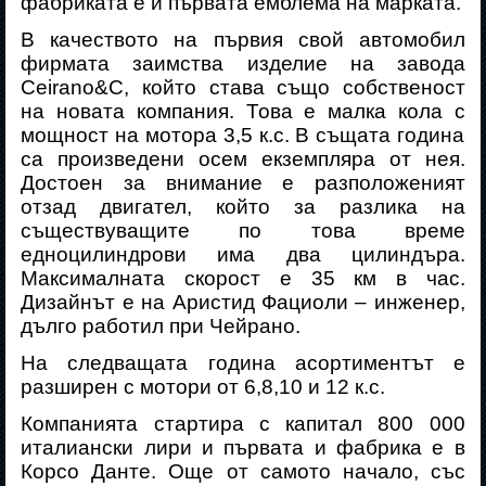
фабриката е и първата емблема на марката.
В качеството на първия свой автомобил
фирмата заимства изделие на завода
Ceirano
&
C
, който ста
ва
също собственост
на новата компания. Това
е
малка кола
с
мощност на мотора 3,5 к.с. В същата година
са произведени осем екземпляра от нея.
Достоен за внимание е разположеният
отзад двигател, който за разлика на
съществуващите по това време
едноцилиндрови има два цилиндъра.
Максималната скорост е 35 км в час.
Дизайнът е на Аристид Фациоли – инженер,
дълго работил при Чейрано.
На следващата година асортиментът
е
разширен с мотори от 6,8,10 и 12 к.с.
Компанията стартира с капитал 800 000
италиански лири и първата и фабрика е в
Корсо Данте. Още от самото начало, със