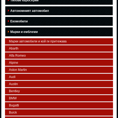
Типове каросерии
Автономният автомобил
Екомобили
Марки и емблеми
Марки автомобили и кой ги притежава
Abarth
Alfa Romeo
Alpine
Aston Martin
Audi
Austin
Bentley
BMW
Bugatti
Buick