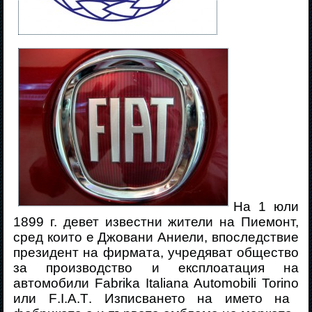
На 1 юли
1899 г. девет известни жители на Пиемонт,
сред които
е
Джовани Аниели, впоследствие
президент на фирмата, учред
яват
общество
за производство и експлоатация на
автомобили
Fabrika
Italiana
Automobili
Torino
или
F
.
I
.
A
.
T
.
Изписването на името на