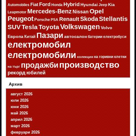
Ford
Hybrid
Fiat
Hyundai
Kia
Automobiles
Honda
Jeep
Opel
Mercedes-Benz
Nissan
Leapmotor
Peugeot
Stellantis
Skoda
Renault
Porsche
PSA
Volkswagen
SUV
Tesla
Toyota
Volvo
Пазари
Европа
автосалон
Китай
батерии
електробуси
електромобил
електромобили
на горивни клетки
колекция
производство
продажби
на търг
рекорд
юбилей
Архив
август 2026
юли 2026
юни 2026
май 2026
април 2026
март 2026
февруари 2026