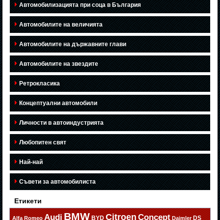
Автомобилизацията при соца в България
Автомобилите на величията
Автомобилите на държавните глави
Автомобилите на звездите
Ретрокласика
Концептуални автомобили
Личности в автоиндустрията
Любопитен свят
Най-най
Съвети за автомобилиста
Етикети
BMW
Citroen
Audi
Concept
BYD
DS
Alfa Romeo
Daimler