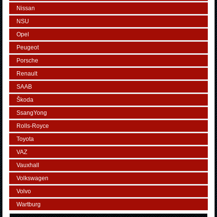
Nissan
NSU
Opel
Peugeot
Porsche
Renault
SAAB
Škoda
SsangYong
Rolls-Royce
Toyota
VAZ
Vauxhall
Volkswagen
Volvo
Wartburg