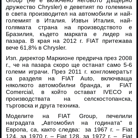
Group (не е включено неговото дъщерно
дружество Chrysler) е деветият по големина
в света производител на автомобили и най-
големият в Италия. Извън Италия, най-
голямата страна на производството е
Бразилия, където марката е лидер на
пазара. В края на 2012 г. FIAT притежава
вече 61,8% в Chrysler.
Изп. директор Маркионе предрича през 2008
г., че на пазара скоро ще останат само 5-6
големи играчи. През 2011 г. конгломератът
са разделя на FIAT Auto, включваща
няколкото автомобилни бранда, и
FIAT
Comercial, в който остават IVECO и
производствата на селскостопанска,
търговска и друга техника.
Моделите на FIAT Group, печелили
наградата „Автомобил на годината“ в
Европа, са, както следва:
за 1967 г. – Fiat
124, за 1970 г. – Fiat 128, за 1972 г. –
Fiat