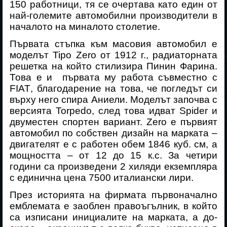
150 работници, тя се очертава като един от
най-големите автомобилни производители в
началото на миналото столетие.
Първата стъпка към масовия автомобил е
моделът
Tipo
Zero
от 1912 г., радиаторната
решетка на който стилизира Пинин Фарина.
Това е и
първата му работа съвместно с
FIAT
, благодарение на това, че погледът си
върху него спира Аниели. Моделът започва с
версията
Torpedo
, след това идват
Spider
и
двуместен спортен вариант.
Zero
е първият
автомобил по собствен дизайн на марката –
двигателят е с работен обем 1846 куб. см, а
мощността – от 12 до 15 к.с. За четири
години са произведени 2 хиляди екземпляра
с единична цена 7500 италиански лири.
През историята на фирмата първоначално
емблемата е заоблен правоъгълник, в който
са изписани инициалите на марката, а до-