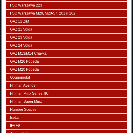
FSO Warszawa 223
FSO Warszawa М20, M20-57, 201 и 202
GAZ 12 ZIM
GAZ 21 Volga
GAZ 23 Volga
GAZ 24 Volga
GAZ M13/M14 Chayka
GAZ M26 Pobeda
GAZ М20 Pobeda
Goggomobil
Hillman Avenger
Hillman Minx Series IIIC
Hillman Super Minx
Humber Sceptre
Isetta
IFA F9