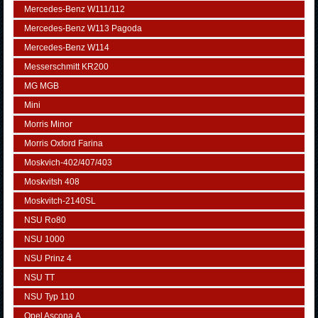
Mercedes-Benz W111/112
Mercedes-Benz W113 Pagoda
Mercedes-Benz W114
Messerschmitt KR200
MG MGB
Mini
Morris Minor
Morris Oxford Farina
Moskvich-402/407/403
Moskvitsh 408
Moskvitch-2140SL
NSU Ro80
NSU 1000
NSU Prinz 4
NSU TT
NSU Typ 110
Opel Ascona А