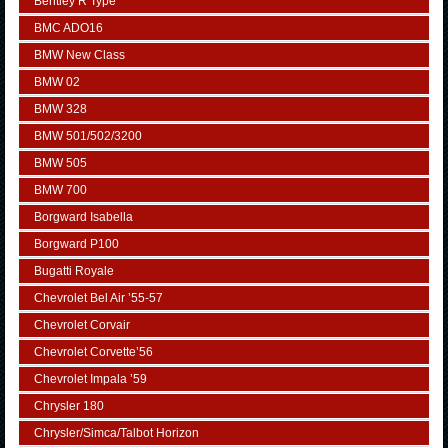
Bentley R Type
BMC ADO16
BMW New Class
BMW 02
BMW 328
BMW 501/502/3200
BMW 505
BMW 700
Borgward Isabella
Borgward P100
Bugatti Royale
Chevrolet Bel Air ’55-57
Chevrolet Corvair
Chevrolet Corvette’56
Chevrolet Impala ’59
Chrysler 180
Chrysler/Simca/Talbot Horizon