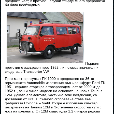
предната част, в противен случай твърде много преработка
би била необходимо.
Първият
прототип е завършен през 1952 г. и показва значителни
сходства с Transporter VW.
През март, в резултат FK 1000 е представен на 36-та
германското Automobile изложение във Франкфурт. Ford FK
1951 серията стартира с товароподемност от 2000 кг до
1952 г. , ван и пикап модели на основата на новия Taunus
12M. Докато елементите, частично вече боядисани, са
доставени от Drauz, пълното сглобяване става във
фабриката Cologne – Niehl. Вътре е използван клъстер
инструмент на Taunus 12M и 3-степенна скоростна кути с
лост на колоната. От 12М също идва 1.2 -литров редови