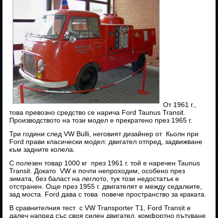
От 1961 г.,
това превозно средство се нарича Ford Taunus Transit.
Производството на този модел е прекратено през 1965 г.
Три години след VW Bulli, неговият дизайнер от Кьолн при
Ford прави класически модел: двигател отпред, задвижване
към задните колела.
С полезен товар 1000 кг през 1961 г. той е наречен Taunus
Transit. Докато VW е почти непроходим, особено през
зимата, без баласт на леглото, тук този недостатък е
отстранен. Още през 1955 г. двигателят е между седалките,
зад моста. Ford дава с това повече пространство за краката.
В сравнителния тест с VW Transporter T1, Ford Transit е
далеч напред със своя силен двигател, комфортно пътуване