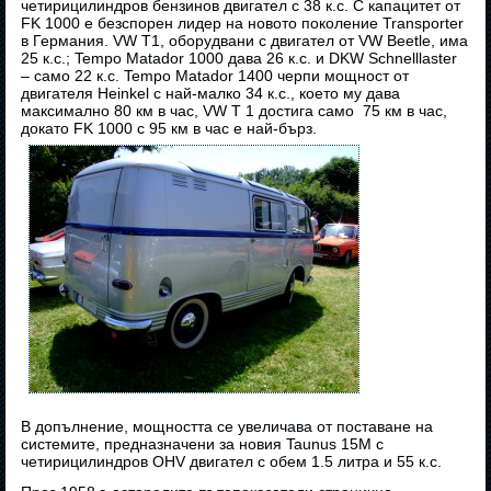
четирицилиндров бензинов двигател с 38 к.с. С капацитет от
FK 1000 е безспорен лидер на новото поколение Transporter
в Германия. VW T1, оборудвани с двигател от VW Beetle, има
25 к.с.; Tempo Matador 1000 дава 26 к.с. и DKW Schnelllaster
– само 22 к.с. Tempo Matador 1400 черпи мощност от
двигателя Heinkel с най-малко 34 к.с., което му дава
максимално 80 км в час, VW T 1 достига само 75 км в час,
докато FK 1000 с 95 км в час е най-бърз.
В допълнение, мощността се увеличава от поставане на
системите, предназначени за новия Taunus 15M с
четирицилиндров OHV двигател с обем 1.5 литра и 55 к.с.