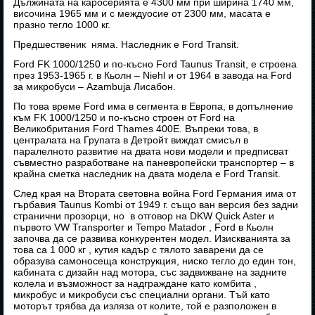
Дължината на каросерията е 4300 мм при ширина 1740 мм,
височина 1965 мм и с междуосие от 2300 мм, масата е
празно тегло 1000 кг.
Предшественик няма. Наследник е Ford Transit.
Ford FK 1000/1250 и по-късно Ford Taunus Transit, е строена
през 1953-1965 г. в Кьолн – Niehl и от 1964 в завода на Ford
за микробуси – Azambuja Лисабон.
По това време Ford има в сегмента в Европа, в допълнение
към FK 1000/1250 и по-късно строен от Ford на
Великобритания Ford Thames 400E. Въпреки това, в
централата на Групата в Детройт виждат смисъл в
паралелното развитие на двата нови модели и предписват
съвместно разработване на паневропейски транспортер – в
крайна сметка наследник на двата модела е Ford Transit.
След края на Втората световна война Ford Германия има от
гърбавия Taunus Kombi от 1949 г. също ван версия без задни
странични прозорци, но в отговор на DKW Quick Aster и
първото VW Transporter и Tempo Matador , Ford в Кьолн
започва да се развива конкурентен модел. Изискванията за
това са 1 000 кг , кутия кадър с тялото заварени да се
образува самоносеща конструкция, ниско тегло до един тон,
кабината с дизайн над мотора, със задвижване на задните
колела и възможност за надграждане като комбита ,
микробус и микробуси със специални органи. Тъй като
моторът трябва да изляза от колите, той е разположен в