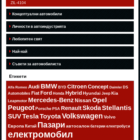
ZIL-4104
Концептуални автомобили
Личности в автоиндустрията
Любопитен свят
Най-най
Съвети за автомобилиста
Етикети
BMW
Citroen
Audi
Concept
BYD
DS
Alfa Romeo
Daimler
Ford
Hybrid
Fiat
Hyundai
Kia
Automobiles
Honda
Jeep
Opel
Mercedes-Benz
Nissan
Leapmotor
Peugeot
Stellantis
Skoda
Renault
Porsche
PSA
Volkswagen
SUV
Tesla
Toyota
Volvo
Пазари
Европа
автосалон
Китай
батерии
електробуси
електромобил