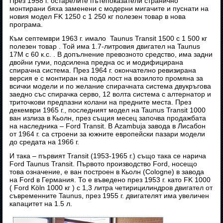
През 1958 г. остарелите пътепоказатели странично
монтирани бяха заменени с модерни мигачите и пуснати на
новия модел FK 1250 с 1 250 кг полезен товар в нова
програма.
Към септември 1963 г. имало Taunus Transit 1500 с 1 500 кг
полезен товар . Той има 1.7-литровия двигател на Taunus
17M с 60 к.с. . В допълнение превозното средство, има задни
двойни гуми, подсилена предна ос и модифицирана
спирачна система. През 1964 г. окончателно ревизирана
версия е с монтиран на пода лост на возилото промяна за
всички модели и по желание спирачната система двукръгова
заедно със спирачка серво, 12 волта система с алтернатор и
триточкови предпазни колани на предните места. През
декември 1965 г., последният модел на Taunus Transit 1000
ван излиза в Кьолн, през същия месец започва продажбата
на наследника – Ford Transit. В Azambuja завода в Лисабон
от 1964 г. са строени за южните европейски пазари модели
до средата на 1966 г.
И така – първият Transit (1953-1965 г.) също така се нарича
Ford Taunus Transit. Първото производство Ford, носещо
това означение, е ван построен в Кьолн (Cologne) в завода
на Ford в Германия. То е въведено през 1953 г. като FK 1000
( Ford Köln 1000 кг ) с 1,3 литра четирицилиндров двигател от
съвременните Taunus, през 1955 г. двигателят има увеличен
капацитет на 1.5 л.