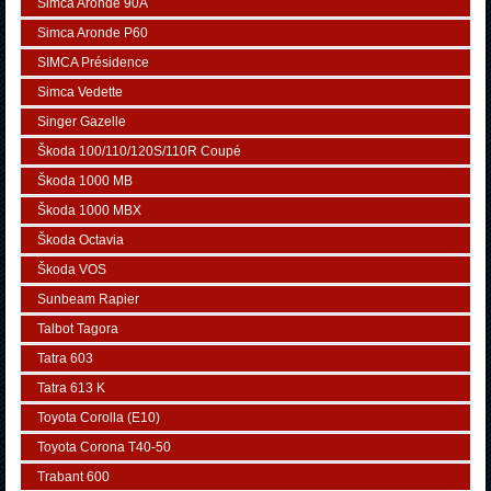
Simca Aronde 90A
Simca Aronde P60
SIMCA Présidence
Simca Vedette
Singer Gazelle
Škoda 100/110/120S/110R Coupé
Škoda 1000 MB
Škoda 1000 MBX
Škoda Octavia
Škoda VOS
Sunbeam Rapier
Talbot Tagora
Tatra 603
Tatra 613 K
Toyota Corolla (E10)
Toyota Corona T40-50
Trabant 600