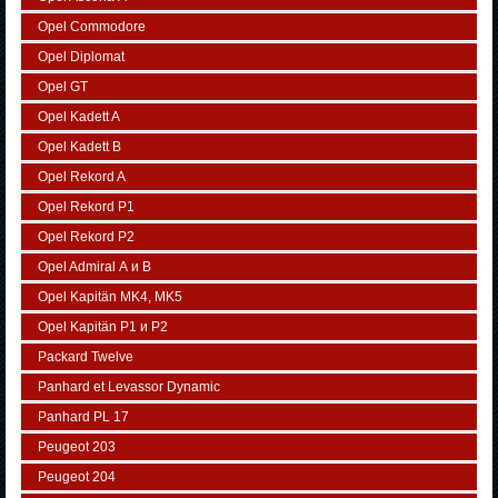
Opel Commodore
Opel Diplomat
Opel GT
Opel Kadett A
Opel Kadett B
Opel Rekord A
Opel Rekord P1
Opel Rekord P2
Opel Admiral А и В
Opel Kapitän MK4, MK5
Opel Kapitän P1 и P2
Packard Twelve
Panhard et Levassor Dynamic
Panhard PL 17
Peugeot 203
Peugeot 204