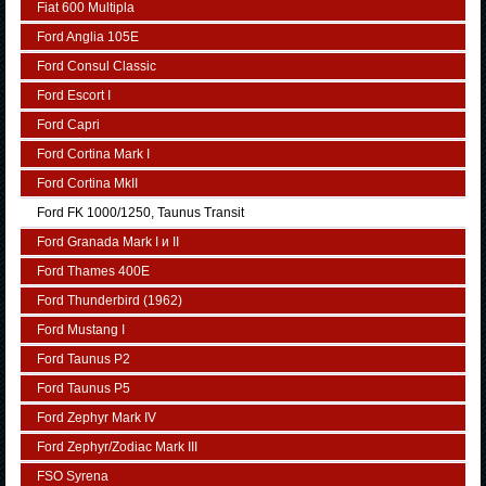
Fiat 600 Multipla
Ford Anglia 105E
Ford Consul Classic
Ford Escort I
Ford Capri
Ford Cortina Mark I
Ford Cortina MkII
Ford FK 1000/1250, Taunus Transit
Ford Granada Mark I и II
Ford Thames 400E
Ford Thunderbird (1962)
Ford Mustang I
Ford Taunus P2
Ford Taunus P5
Ford Zephyr Mark IV
Ford Zephyr/Zodiac Mark III
FSO Syrena