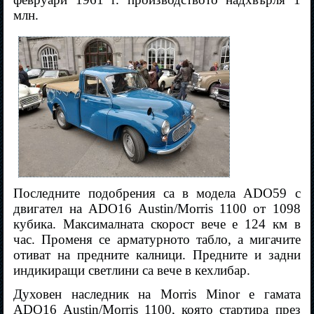
млн.
Последните подобрения са в модела ADO59 с
двигател на ADO16 Austin/Morris 1100 от 1098
кубика. Максималната скорост вече е 124 км в
час. Променя се арматурното табло, а мигачите
отиват на предните калници. Предните и задни
индикиращи светлини са вече в кехлибар.
Духовен наследник на Morris Minor е гамата
ADO16 Austin/Morris 1100, която стартира през