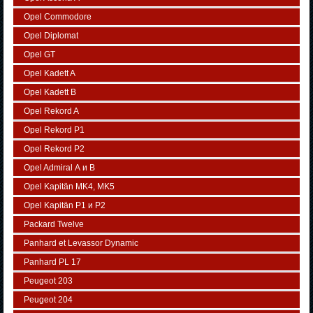
Opel Commodore
Opel Diplomat
Opel GT
Opel Kadett A
Opel Kadett B
Opel Rekord A
Opel Rekord P1
Opel Rekord P2
Opel Admiral А и В
Opel Kapitän MK4, MK5
Opel Kapitän P1 и P2
Packard Twelve
Panhard et Levassor Dynamic
Panhard PL 17
Peugeot 203
Peugeot 204