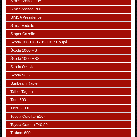
Simca Aronde 90A
Simca Aronde P60
SIMCA Présidence
Simca Vedette
Singer Gazelle
Škoda 100/110/120S/110R Coupé
Škoda 1000 MB
Škoda 1000 MBX
Škoda Octavia
Škoda VOS
Sunbeam Rapier
Talbot Tagora
Tatra 603
Tatra 613 K
Toyota Corolla (E10)
Toyota Corona T40-50
Trabant 600