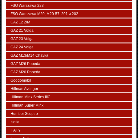
FSO Warszawa 223
FSO Warszawa М20, M20-57, 201 и 202
GAZ 12 ZIM
GAZ 21 Volga
GAZ 23 Volga
GAZ 24 Volga
GAZ M13/M14 Chayka
GAZ M26 Pobeda
GAZ М20 Pobeda
Goggomobil
Hillman Avenger
Hillman Minx Series IIIC
Hillman Super Minx
Humber Sceptre
Isetta
IFA F9