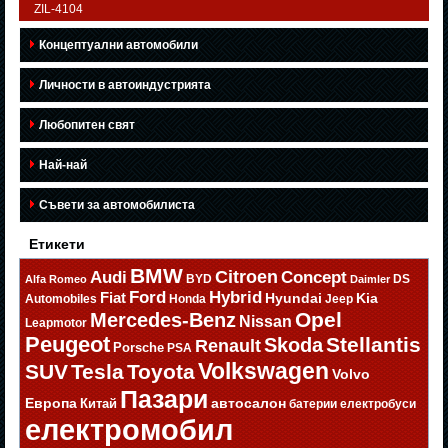
ZIL-4104
Концептуални автомобили
Личности в автоиндустрията
Любопитен свят
Най-най
Съвети за автомобилиста
Етикети
BMW
Citroen
Audi
Concept
BYD
DS
Alfa Romeo
Daimler
Ford
Hybrid
Fiat
Hyundai
Kia
Automobiles
Honda
Jeep
Opel
Mercedes-Benz
Nissan
Leapmotor
Peugeot
Stellantis
Skoda
Renault
Porsche
PSA
Volkswagen
SUV
Tesla
Toyota
Volvo
Пазари
Европа
автосалон
Китай
батерии
електробуси
електромобил