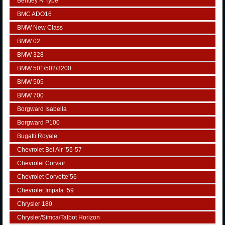
Bentley R Type
BMC ADO16
BMW New Class
BMW 02
BMW 328
BMW 501/502/3200
BMW 505
BMW 700
Borgward Isabella
Borgward P100
Bugatti Royale
Chevrolet Bel Air ’55-57
Chevrolet Corvair
Chevrolet Corvette’56
Chevrolet Impala ’59
Chrysler 180
Chrysler/Simca/Talbot Horizon