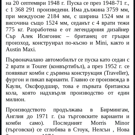
на 20 септември 1948 г. Пуска се през 1948-71 г.,
с 1 368 291 произведени. Има дължина 3759 мм,
при междуосие 2184 мм, с ширина 1524 мм и
височина също 1524 мм, седанът с 4 врати тежи
775 кг. Разработена е от легендарния дизайнер
Сър Алек Исигонис – британец от гръцки
произход, конструирал по-късно и Mini, както и
Austin Maxi.
Първоначалано автомобилът се пуска като седан с
2 врати и Tourer (конвъртибъл), а през 1952 г. се
появяват комби с дървена конструкция (Traveller),
фургон и пикап варианти. Главно се произвежда в
Каули, Оксфордшир, това е първата британска
кола, която надхвърля производство от един
милион.
Производството продължава в Бирмингам,
Англия до 1971 г. (за търговските варианти и
комби само). Последният Morris Minor
(търговски) се сглобява в Стоук, Нелсън , Нова