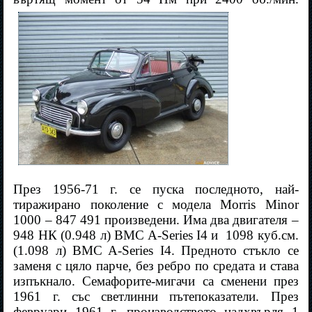
През 1956-71 г. се пуска последното, най-
тиражирано поколение с модела Morris Minor
1000 – 847 491 произведени. Има два двигателя –
948 НК (0.948 л) BMC A-Series I4 и
1098 куб.см.
(1.098 л) BMC A-Series I4. Предното стъкло се
заменя с цяло парче, без ребро по средата и става
изпъкнало. Семафорите-мигачи са сменени през
1961 г. със светлинни пътепоказатели. През
февруари 1961 г. производството надхвърля 1