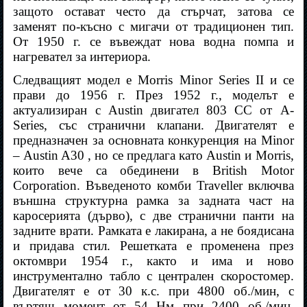
защото остават често да стърчат, затова се
заменят по-късно с мигачи от традиционен тип.
От 1950 г. се въвеждат нова водна помпа и
нагревател за интериора.
Следващият модел е Morris Minor Series II и се
прави до 1956 г. През 1952 г., моделът е
актуализиран с
Austin
двигател 803 CC от A-
Series, със странични клапани. Двигателят е
предназначен за основната конкуренция на Minor
– Austin A30 , но се предлага като Austin и Morris,
които вече са обединени в British Motor
Corporation. Въведеното комби Traveller включва
външна структурна рамка за задната част на
каросерията (дърво), с две странични панти на
задните врати. Рамката е лакирана, а не боядисана
и придава стил. Решетката е променена през
октомври 1954 г., както и има и ново
инструментално табло с централен скоростомер.
Двигателят е от 30 к.с. при 4800 об./мин, с
въртящ момент от 54 Нм при 2400 об./мин.