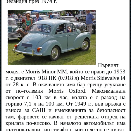
Зеландия през 1974 г.
Първият
модел е Morris Minor MM, който се прави до 1953
г. с двигател
918 НК (0.918 л) Morris Sidevalve I4
от 28 к. с. В окачването има бар срещу усукване
от по-големия
Morris Oxford
. Максималната
скорост е 103 км в час, колата е с разход на
гориво 7,1 л на 100 км. От 1949 г., във връзка с
износа за САЩ и изискванията за безопасност
там, фаровете се качват от решетката отпред на
крилата по-високо. В началото автомобилът има
пътепоказалци тип семафор, които лесно се чупят,