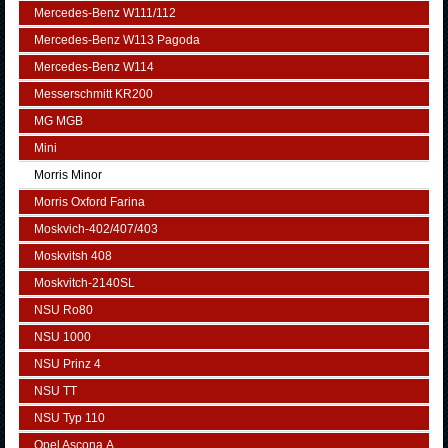
Mercedes-Benz W111/112
Mercedes-Benz W113 Pagoda
Mercedes-Benz W114
Messerschmitt KR200
MG MGB
Mini
Morris Minor
Morris Oxford Farina
Moskvich-402/407/403
Moskvitsh 408
Moskvitch-2140SL
NSU Ro80
NSU 1000
NSU Prinz 4
NSU TT
NSU Typ 110
Opel Ascona А