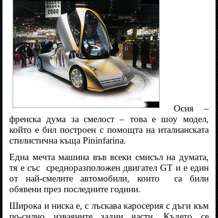
Осия –
френска дума за смелост – това е шоу модел,
който е бил построен с помощта на италианската
стилистична къща Pininfarina.
Една мечта машина във всеки смисъл на думата,
тя е със
средноразположен двигател GT и е един
от най-смелите автомобили, които
са били
обявени през последните години.
Широка и ниска е, с лъскава каросерия с дъги към
по-силно изваяните задни части. Където се