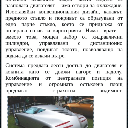
разполага двигателят – има отвори за охлаждане.
Изоставяйки конвенционалния дизайн, капакът,
предното стъкло и покривът са образувани от
едно парче стъкло, което се придържа от
полирана сплав за каросерията. Няма
врати –
вместо това, мощен набор от хидравлични
цилиндри, управлявани с дистанционно
управление, повдигат тялото, позволяващо на
водача да се изкачи вътре.
Система предлага лесен достъп до двигателя и
кокпита като се движи нагоре и надолу.
Комбинацията от централната позиция на
управление и огромната остъклена площ
предлагат страхотна видимост.