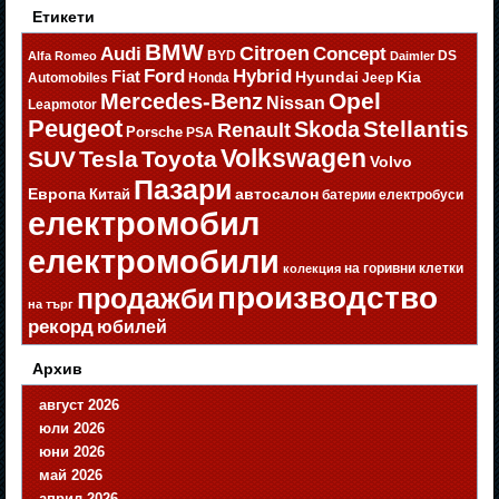
Етикети
BMW
Citroen
Audi
Concept
BYD
DS
Alfa Romeo
Daimler
Ford
Hybrid
Fiat
Hyundai
Kia
Automobiles
Honda
Jeep
Opel
Mercedes-Benz
Nissan
Leapmotor
Peugeot
Stellantis
Skoda
Renault
Porsche
PSA
Volkswagen
SUV
Tesla
Toyota
Volvo
Пазари
Европа
автосалон
Китай
батерии
електробуси
електромобил
електромобили
на горивни клетки
колекция
производство
продажби
на търг
рекорд
юбилей
Архив
август 2026
юли 2026
юни 2026
май 2026
април 2026