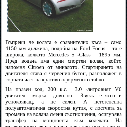
Въпреки че колата е сравнително къса – само
4150 мм дължина, подобна на Ford Focus – тя е
широка, колкото Mercedes S -Class – 1895 мм.
Пред водача има един спортен волан, който
напомня Citroen от миналото. Стартирането на
двигателя става с червения бутон, разположен в
горната част на красиво оформеното табло.
На празен ход, 200 к.с.
3.0 -литровият V6
двигател
мърка
доволно.
Звукът е ясен и
успокояващ, а не силен. А петстепенна
полуавтоматична скоростна кутия, с лостчета за
промяна на волана сменя съотношения, осигурява
трансфер на мощността към колелата. На
телевизионен екран видео дава картина на това,