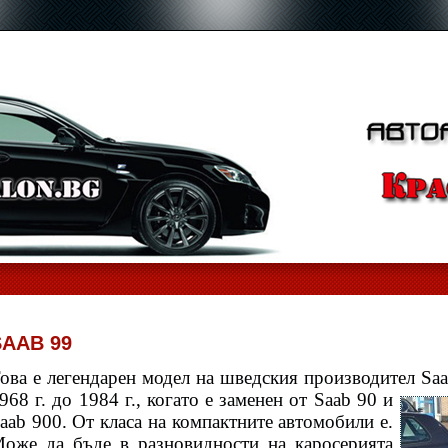
SAAB 99
ова е легендарен модел на шведския производител Saa
968 г. до 1984 г.,
когато е заменен от Saab 90 и
aab 900. От класа на компактните автомобили е.
оже да бъде в разновидности на каросерията