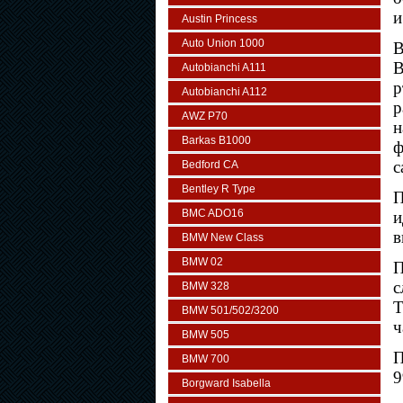
и
Austin Princess
Auto Union 1000
В
Autobianchi A111
р
Autobianchi A112
р
AWZ P70
н
Barkas B1000
ф
с
Bedford CA
Bentley R Type
П
BMC ADO16
и
в
BMW New Class
BMW 02
П
с
BMW 328
Т
BMW 501/502/3200
ч
BMW 505
П
BMW 700
9
Borgward Isabella