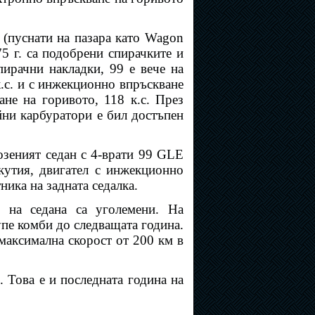
е (пуснати на пазара като Wagon
5 г. са подобрени спирачките и
ирачни накладки, 99 е вече на
к.с. и с инжекционно впръскване
ане на горивото, 118 к.с. През
йни карбуратори е бил достъпен
озеният седан с 4-врати 99 GLE
кутия, двигател с инжекционно
ника на задната седалка.
и на седана са уголемени. На
упе комби до следващата година.
 максимална скорост от 200 км в
. Това е и последната година на