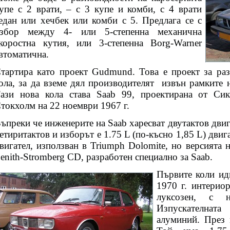
упе с 2 врати, – с 3 купе и комби, с 4 врати
едан или хечбек или комби с 5. Предлага се с
збор между 4- или 5-степенна механична
коростна кутия, или 3-степенна Borg-Warner
втоматична.
тартира като проект Gudmund. Това е проект за раз
ола, за да вземе дял производителят
извън рамките н
ази нова кола става Saab 99, проектирана от Си
токхолм на 22 ноември 1967 г.
ъпреки че инженерите на Saab харесват двутактов двиг
етиритактов и изборът е 1.75 L (по-късно 1,85 L) двиг
вигател, използван в Triumph Dolomite, но версията 
enith-Stromberg CD, разработен специално за Saab.
Първите коли идв
1970 г. интерио
луксозен, с н
Изпускателнат
алуминий. През 