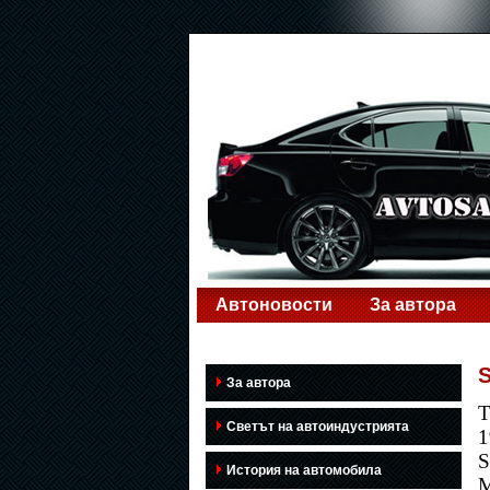
Автоновости
За автора
За автора
Т
Светът на автоиндустрията
1
S
История на автомобила
М