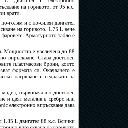
 L двигател с електронно
ъскване на горивото, от 95 к.с.
ри врати.
е по-голям и с по-силен двигател
ъскване на горивото. 1.75 L вече
а фаровете. Арматурното табло е
ел. Мощността е увеличена до 88
нно впръскване. Става достъпен
овите пластмасови брони, които
зват формата си. Окачването е
еско нагряване е седалката на
 модел, първоначално достъпен
ане и цвят металик в сребро или
onic електронно впръскване дава
с 1.85 L двигател 88 к.с. Всички
ектронно впръскване на горивото