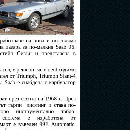
работване на нова и по-голяма
а пазара за по-малкия Saab 96.
кстийн Сизън и представена в
ател, е решено, че е необходимо
ател от Triumph, Triumph Slant-4
на Saab е снабдена с карбуратор
ат през есента на 1968 г. През
рът търпи
лифтинг и става по-
ово инструментално табло.
а система е изработена от
март е въведен 99E Automatic.