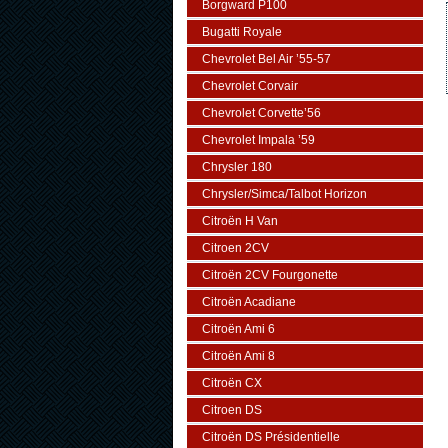
Borgward P100
Bugatti Royale
Chevrolet Bel Air ’55-57
Chevrolet Corvair
Chevrolet Corvette’56
Chevrolet Impala ’59
Chrysler 180
Chrysler/Simca/Talbot Horizon
Citroën H Van
Citroen 2CV
Citroën 2CV Fourgonette
Citroën Acadiane
Citroën Ami 6
Citroën Ami 8
Citroën CX
Citroen DS
Citroën DS Présidentielle