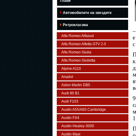
глави
Автомобилите на звездите
Ретрокласика
–
Alfa Romeo Alfasud
е
с
Alfa Romeo Alfetta GTV 2.0
Alfa Romeo Giulia
П
к
Alfa Romeo Giulietta
д
Alpine A110
м
Anadol
в
Aston Martin DB5
в
Audi 80 B1
9
Audi F103
с
Austin A55/A60 Cambridge
м
1
Austin FX4
Austin Healey-3000
П
Austin Maxi
о