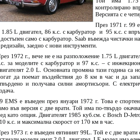
Той има 1.75
контролирано впр
Версията с е чети
През 1971 г. 99 
 1.85 L двигател, 86 к.с. с карбуратор
и
95 к.с. с впр
 достъпен само с карбуратор. Saab въвежда чистачки н
 редизайн, заедно с нови инструменти.
рез 1972 г., вече не е на разположение 1.75 L двигат
.с. за моделите с карбуратор и 97 к.с. – с инжекцио
вигателят 2.0 L. Основната промяна тази година са н
огат да поемат въздействия до 8 км в час и да запа
твърдено и получава силни амортисьори. С електрич
одача.
9 EMS е въведен през януари 1972 г. Това е спортен
амо във версия с две врати. Той има по-твърдо окачв
ед като опция. Двигателят 1985 куб.см. с Bosch D-Jetr
10 к.с. и максимална скорост от 170 км в час.
рез 1973 г. е въведен евтиният 99L. Той е с две врати 
станали модели имат 2.0 L двигател. LE модел има ел