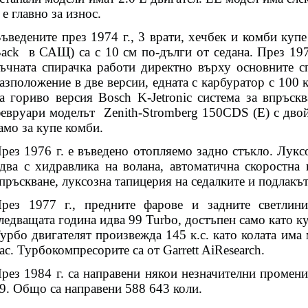
 е главно за износ.
ъведените през 1974 г., 3 врати, хечбек и комби куп
Back
в САЩ) са с 10 см по-дълги от седана. През 197
ъчната спирачка работи директно върху основните сп
азположение в две версии, едната с карбуратор с 100 
а гориво версия Bosch K-Jetronic система за впръскв
евруари моделът
Zenith-Stromberg 150CDS (E) с дво
амо за купе комби.
рез 1976 г. е въведено отопляемо задно стъкло. Лукс
два с хидравлика на волана, автоматична скоростна 
пръскване, луксозна тапицерия на седалките и подлакът
рез 1977 г., предните фарове и задните светлин
ледващата година идва 99 Turbo, достъпен само като к
урбо двигателят произвежда 145 к.с. като колата има
ас. Турбокомпресорите са от Garrett AiResearch.
рез 1984 г. са направени някои незначителни промени
9. Общо са направени 588 643 коли.