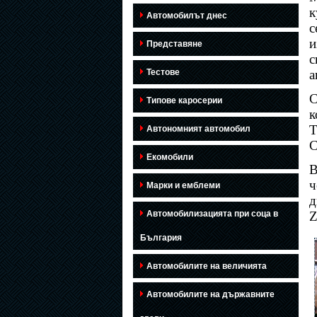
к
Автомобилът днес
с
и
Представяне
с
Тестове
а
С
Типове каросерии
к
Т
Автономният автомобил
С
Екомобили
В
ч
Марки и емблеми
д
Автомобилизацията при соца в
Z
България
Автомобилите на величията
Автомобилите на държавните