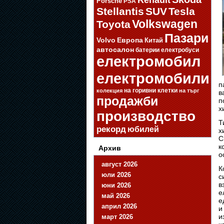
Porsche
PSA
Stellantis
SUV
Tesla
Volkswagen
Toyota
Пазари
Volvo
Европа
Китай
автосалон
батерии
електробуси
електромобил
електромобили
п
на горивни клетки
колекция
на търг
в
продажби
п
х
производство
Т
рекорд
юбилей
х
С
к
Архив
о
август 2026
К
юли 2026
с
в
юни 2026
е
май 2026
е
април 2026
и
и
март 2026