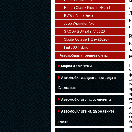
м
д
Honda Clarity Plug-In Hybrid
Д
BMW 545e xDrive
Jeep Wrangler 4xe
и
ŠKODA SUPERB iV 2020
В
Skoda Octavia RS iV (2020)
Fiat 500 Hybrid
з
к
Автомобили с горивни клетки
Н
Марки и емблеми
м
ф
Автомобилизацията при соца в
с
р
България
п
п
а
Автомобилите на величията
к
и
Автомобилите на държавните
з
з
глави
б
ц