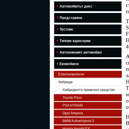
с
Автомобилът днес
п
Представяне
Т
S
Тестове
F
H
Типове каросерии
4
Автономният автомобил
А
с
Екомобили
п
Електромобили
з
H
Хибриди
T
Хибридното превозно средство
и
Toyota Prius
о
PSA HYbrid4
о
Opel Ampera
Н
BMW ActiveHybrid 3
В
Honda Insight EX