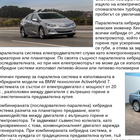
изцяло на електричес
спомагателен турбод
пробегът се увеличав
Паралелната хибридна
немския инженер Хен
всички хибриди от „л
електромотор, който
горене при ускорени
се губи, а отива за 
аралелната система електродвигателят служи като електрогенерат
ариаторни или планетарни. По своята същност паралелната хибри
оследователната, но при нея електромоторът не може да се изпол
ибридни системи използват литиево-йонни или литиево-полимерни 
ипичен пример за паралелна система е използваната в
ибридните модели на BMW технология ActiveHybrid 7.
истемата се състои от електродвигател с мощност от 20
с., разположен между двигателя с вътрешно горене и
семстепенната предавателна кутия.
омбинираната (последователно-паралелна) хибридна
истема разчита на планетарно предаване, което
заимодейства между двигателя с вътрешно горене и
лектромотора. Те задвижват съвместно колелата, като
дновременно с това, конвенционалният двигател зарежда
 генератора. При комбинираната хибридна система, е
збегната нуждата от традиционна предавателна кутия, тъй