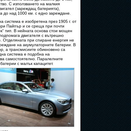
тво. С използването на малкия
вигател (зареждащ батерията),
а до над 1000 км. с едно зареждане.
 система е изобретена през 1905 г. от
ри Пайпър и се среща при почти
ек“ тип. В нейната основа стои мощен
 подпомага двигателя с вътрешно
е. Отделяната при спиране енергия не
зареждане на акумулаторните батерии. В
ор, а трансмисиите обикновено са
дна система е подобна на
зва самостоятелно. Паралелните
батерии с малък капацитет.