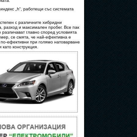
ката.
 индекс „h“, работещи със системата
степен с различните хибридни
, разход и максимален пробег. Все пак
е различават главно според условията
мер, се смята, че най-ефективна е
 по-ефективни при голямо натоварване
и като конструкция.