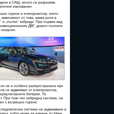
дини в САЩ, когато се разразява
огични изисквания.
шно горене и електромотор, което
зависимост от това, каква роля в
“ и „пълни“ хибриди. При първия вид
онвенционалния ДВГ, докато пълните
 енергия.
 но не е особено разпространена при
ла се задвижват от електромотор,
акумулаторните батерии. Те
. При този тип хибридна система, на
тел с вътрешно горене.
оследователна система на задвижване е
Ampera, който може да измине до 64км,