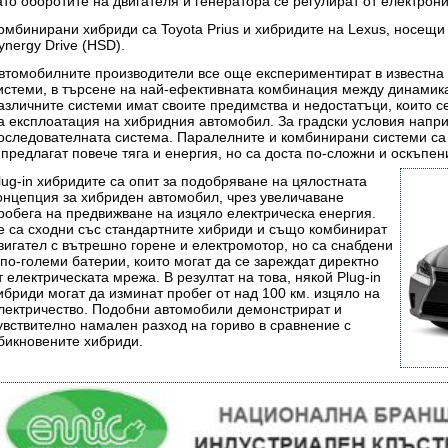
ато оборотите на двигателя и генератора се регулират от електрони
омбинирани хибриди са Toyota Prius и хибридите на Lexus, носещи
ynergy Drive (HSD).
втомобилните производители все още експериментират в известна 
истеми, в търсене на най-ефективната комбинация между динамика
азличните системи имат своите предимства и недостатъци, които с
а експлоатация на хибридния автомобил. За градски условия напри
оследователната система. Паралелните и комбинирани системи са
 предлагат повече тяга и енергия, но са доста по-сложни и оскъпен
lug-in хибридите са опит за подобряване на цялостната
онцепция за хибриден автомобил, чрез увеличаване
робега на предвижване на изцяло електрическа енергия.
е са сходни със стандартните хибриди и също комбинират
вигател с вътрешно горене и електромотор, но са снабдени
 по-големи батерии, които могат да се зареждат директно
т електрическата мрежа. В резултат на това, някой Plug-in
ибриди могат да изминат пробег от над 100 км. изцяло на
лектричество. Подобни автомобили демонстрират и
увствително намален разход на гориво в сравнение с
бикновените хибриди.