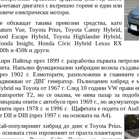
ъчетават двигател с вътрешно горене и един или
овече електрически мотори.
е обхващат такива превозни средства, като
aturn Vue, Toyota Prius, Toyota Camry Hybrid,
ord Escape Hybrid, Toyota Highlander Hybrid,
onda Insight, Honda Civic Hybrid Lexus RX
00h и 450h и други.
нри Пайпър през 1899 г. разработва първата петролн
вета. Напълно функционални хибридни возила създа
рез 1902 г. Елмоторите, разположени в главините н
адвижван от ДВГ генератор. Пълноценен хибрид е 
ybrid на Toyota от 1967 г. След 10 години VW прави 
ransporter T2, но се оказва, че няма пазар за подо
звършва опити с автобуси през 1969 г., но акумулаторит
пити през 1978 г. и 1996 г.
Щафетата е подета от Audi
т DII и DIII (през 1997 г. на основата на А4).
ай-популярният хибрид до днес е Toyota Prius.
 основата стои изровеният от прахта планетарен