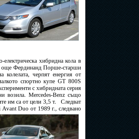
о-електрическа хибридна кола в
ва още Фердинанд Порше-старши
а колелата, черпят енергия от
малкото спортно купе GT 800S
експерименти с хибридната серия
бни возила. Mercedes-Bеnz също
е им са от цели 3,5 т.
Следват
 Avant Duo от 1989 г., следвано