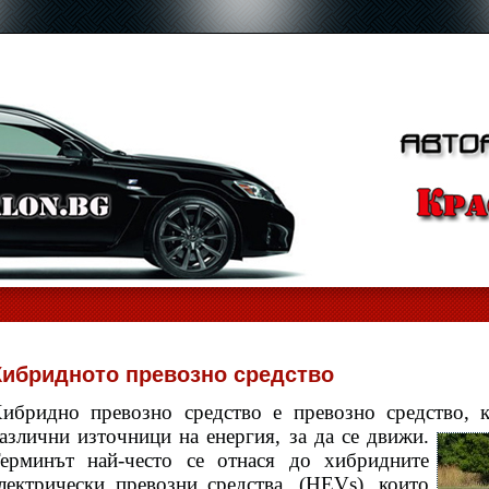
Хибридното превозно средство
ибридно превозно средство е превозно средство, к
азлични източници
на енергия, за да се движи.
ерминът най-често се отнася до хибридните
лектрически превозни средства, (HEVs), които