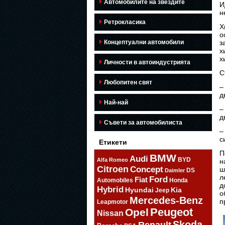
Автомобилите на звездите
И
н
Ретрокласика
Х
о
Концептуални автомобили
з
х
х
Личности в автоиндустрията
С
Любопитен свят
–
д
Най-най
–
д
Съвети за автомобилиста
–
с
Етикети
П
BMW
Audi
BYD
Alfa Romeo
н
Citroen
Concept
ш
DS
Daimler
л
Ford
Fiat
Automobiles
Honda
д
Hybrid
Hyundai
Kia
Jeep
о
Mercedes-Benz
п
Leapmotor
Opel
Peugeot
Nissan
Skoda
Renault