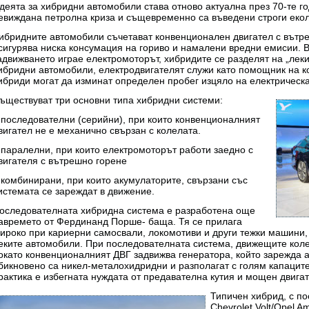
деята за хибридни автомобили става отново актуална през 70-те го
евиждана петролна криза и същевременно са въведени строги екол
ибридните автомобили съчетават конвенционален двигател с вътре
сигурява ниска консумация на гориво и намалени вредни емисии. В 
адвижването играе електромоторът, хибридите се разделят на „леки
ибридни автомобили, електродвигателят служи като помощник на к
ибриди могат да изминат определен пробег изцяло на електрическа
ъществуват три основни типа хибридни системи:
 последователни (серийни), при които конвенционалният
вигател не е механично свързан с колелата.
 паралелни, при които електромоторът работи заедно с
вигателя с вътрешно горене
 комбинирани, при които акумулаторите, свързани със
истемата се зареждат в движение.
оследователната хибридна система е разработена още
авремето от Фердинанд Порше- баща. Тя се прилага
ироко при кариерни самосвали, локомотиви и други тежки машини,
еките автомобили. При последователната система, движещите коле
окато конвенционалният ДВГ задвижва генератора, който зарежда 
бикновено са никел-металохидридни и разполагат с голям капацитет
рактика е избегната нуждата от предавателна кутия и мощен двига
Типичен хибрид, с п
Chevrolet Volt/Opel 