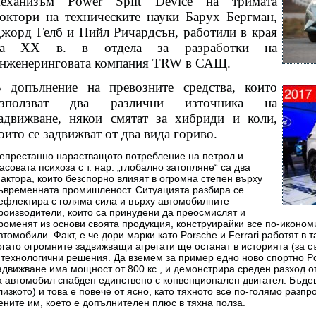
еханизъм Power Split Device на тримата
октори на техническите науки Барух Бергман,
жорд Гелб и Нийл Ричардсън, работили в края
на ХХ в. в отдела за разработки на
нженеринговата компания TRW в САЩ.
 допълнение на превозните средства, които
използват два различни източника на
адвижване, някои смятат за хибриди и коли,
оито се задвижват от два вида гориво.
епрестанно нарастващото потребление на петрол и
асовата психоза с т. нар. „глобално затопляне“ са два
актора, които безспорно влияят в огромна степен върху
ъвременната промишленост. Ситуацията разбира се
ефлектира с голяма сила и върху автомобилните
роизводители, които са принудени да преосмислят и
роменят из основи своята продукция, конструирайки все по-иконом
втомобили. Факт, е че дори марки като Porsche и Ferrari работят в т
огато огромните задвижващи агрегати ще останат в историята (за 
 технологични решения. Да вземем за пример едно ново спортно Po
адвижване има мощност от 800 кс., и демонстрира среден разход 
а автомобил снабден единствено с конвенционален двигател. Бъд
лизкото) и това е повече от ясно, като тяхното все по-голямо разп
ените им, което е допълнителен плюс в тяхна полза.