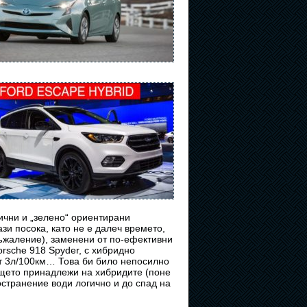
ични и „зелено“ ориентирани
ази посока, като не е далеч времето,
съжаление), заменени от по-ефективни
rsche 918 Spyder, с хибридно
от 3л/100км… Това би било непосилно
ещето принадлежи на хибридите (поне
ространение води логично и до спад на