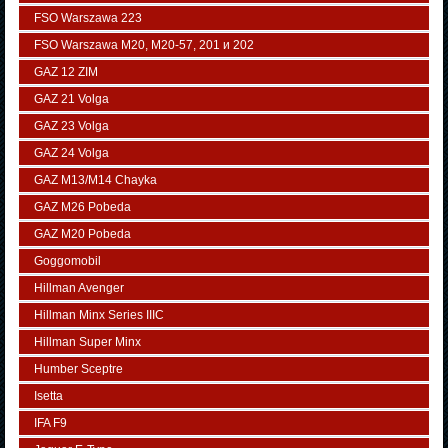
FSO Warszawa 223
FSO Warszawa М20, M20-57, 201 и 202
GAZ 12 ZIM
GAZ 21 Volga
GAZ 23 Volga
GAZ 24 Volga
GAZ M13/M14 Chayka
GAZ M26 Pobeda
GAZ М20 Pobeda
Goggomobil
Hillman Avenger
Hillman Minx Series IIIC
Hillman Super Minx
Humber Sceptre
Isetta
IFA F9