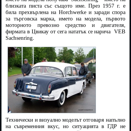
близката писта със същото име. През 1957 г. е
била прехвърлена на Horchwerke и заради спора
за търговска марка, името на модела, първото
моторното превозно средство и двигателя,
фирмата в Цвикау от сега нататък се нарича
VEB
Sachsenring.
Технически и визуално моделът отговаря напълно
на съвременния вкус, но ситуацията в ГДР не