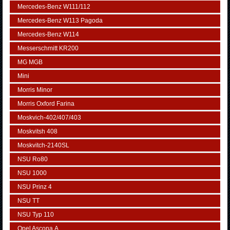
Mercedes-Benz W111/112
Mercedes-Benz W113 Pagoda
Mercedes-Benz W114
Messerschmitt KR200
MG MGB
Mini
Morris Minor
Morris Oxford Farina
Moskvich-402/407/403
Moskvitsh 408
Moskvitch-2140SL
NSU Ro80
NSU 1000
NSU Prinz 4
NSU TT
NSU Typ 110
Opel Ascona А