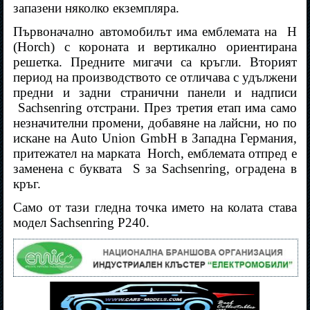
запазени няколко екземпляра.
Първоначално автомобилът има емблемата на
H
(Horch) с короната и вертикално ориентирана
решетка. Предните мигачи са кръгли. Вторият
период на производството се отличава с удължени
предни и задни странични панели и надписи
Sachsenring отстрани. През третия етап има само
незначителни промени, добавяне на лайсни, но по
искане на Auto Union GmbH в Западна Германия,
притежател на марката
Horch, емблемата отпред е
заменена с буквата
S за Sachsenring, оградена в
кръг.
Само от тази гледна точка името на колата става
модел Sachsenring P240.