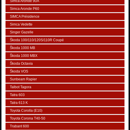
Simca Aronde 90A
Simca Aronde P60
SIMCA Présidence
Simca Vedette
Singer Gazelle
Škoda 100/110/120S/110R Coupé
Škoda 1000 MB
Škoda 1000 MBX
Škoda Octavia
Škoda VOS
Sunbeam Rapier
Talbot Tagora
Tatra 603
Tatra 613 K
Toyota Corolla (E10)
Toyota Corona T40-50
Trabant 600