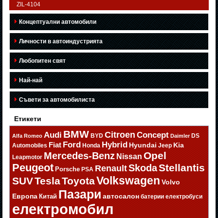
ZIL-4104
Концептуални автомобили
Личности в автоиндустрията
Любопитен свят
Най-най
Съвети за автомобилиста
Етикети
BMW
Citroen
Audi
Concept
BYD
DS
Alfa Romeo
Daimler
Ford
Hybrid
Fiat
Hyundai
Kia
Automobiles
Honda
Jeep
Opel
Mercedes-Benz
Nissan
Leapmotor
Peugeot
Stellantis
Skoda
Renault
Porsche
PSA
Volkswagen
SUV
Tesla
Toyota
Volvo
Пазари
Европа
автосалон
Китай
батерии
електробуси
електромобил