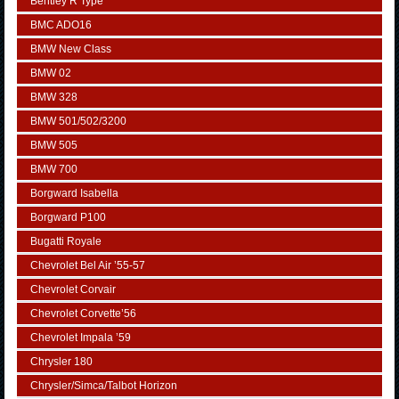
Bentley R Type
BMC ADO16
BMW New Class
BMW 02
BMW 328
BMW 501/502/3200
BMW 505
BMW 700
Borgward Isabella
Borgward P100
Bugatti Royale
Chevrolet Bel Air ’55-57
Chevrolet Corvair
Chevrolet Corvette’56
Chevrolet Impala ’59
Chrysler 180
Chrysler/Simca/Talbot Horizon