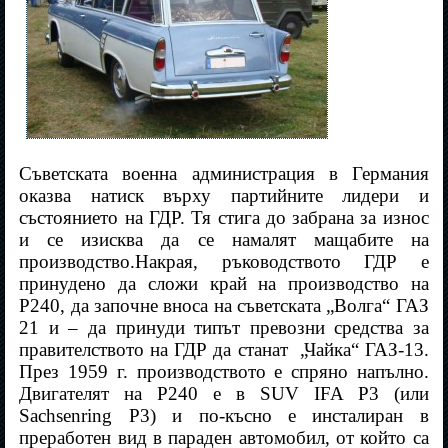
Съветската военна администрация в Германия
оказва натиск върху партийните лидери и
състоянието на ГДР. Тя стига до забрана за износ
и се изисква да се намалят мащабите на
производство.Накрая, ръководството ГДР е
принудено да сложи край на производство на
P240, да започне вноса на съветската „Волга“ ГАЗ
21 и – да принуди типът превозни средства за
правителството на ГДР да станат
„Чайка“ ГАЗ-13.
През 1959 г. производството е спряно напълно.
Двигателят на P240 е в SUV IFA P3 (или
Sachsenring P3) и по-късно е инсталиран в
преработен вид в параден автомобил, от който са