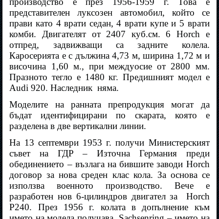
производство е през 1956-1959 г. Това е
представителен луксозен автомобил, който се
прави като 4 врати седан, 4 врати купе и 5 врати
комби. Двигателят от 2407 куб.см. 6 Horch е
отпред, задвижващи са задните колела.
Каросерията е с дължина 4,73 м, ширина 1,72 м и
височина 1,60 м., при междуосие от 2800 мм.
Празното тегло е 1480 кг. Предишният модел е
Audi 920. Наследник
няма.
Моделите на ранната препродукция могат да
бъдат идентифицирани по скарата, която е
разделена в две вертикални линии.
На 13 септември 1953 г. получи Министерският
съвет на ГДР – Източна Германия преди
обединението – възлага на бившите заводи Horch
договор за нова среден клас кола. За основа се
използва военното производство. Вече е
разработен нов 6-цилиндров двигател за
Horch
P240. През 1956 г. колата в допълнение към
името на модела получава
Sachsenring – името на