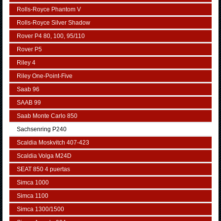
Rolls-Royce Phantom V
Rolls-Royce Silver Shadow
Rover P4 80, 100, 95/110
Rover P5
Riley 4
Riley One-Point-Five
Saab 96
SAAB 99
Saab Monte Carlo 850
Sachsenring P240
Scaldia Moskvitch 407-423
Scaldia Volga M24D
SEAT 850 4 puertas
Simca 1000
Simca 1100
Simca 1300/1500