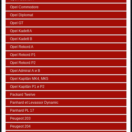
Opel Commodore
Opel Diplomat
Opel GT
Opel Kadett A
Opel Kadett B
Opel Rekord A
Opel Rekord P1
Opel Rekord P2
Opel Admiral А и В
Opel Kapitän MK4, MK5
Opel Kapitän P1 и P2
Packard Twelve
Panhard et Levassor Dynamic
Panhard PL 17
Peugeot 203
Peugeot 204