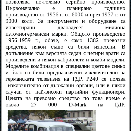
позволява по-голямо серийно производство.
Първоначално е планирано годишно
производство от 1956 г. от 6000 и през 1957 г. от
9000 коли. За инструменти и оборудване са
инвестирани дванадесет милиона
източногермански марки. Общото производство
1956-1959 г., обаче, е само 1382 превозни
средства, някои също са били изнесени. В
допълнение към версията седан с четири врати са
произведени и някои кабриолети и комби модели.
Моделите комбинация в специални цветове синьо
и бяло са били предназначени изключително за
германската телевизия на ГДР. P240 се ползва
изключително от държавни органи, или в някои
случаи от най-високи партийни функционери.
Цената на превозно средство по това време е
около 27 000 D-Mark на ГДР.