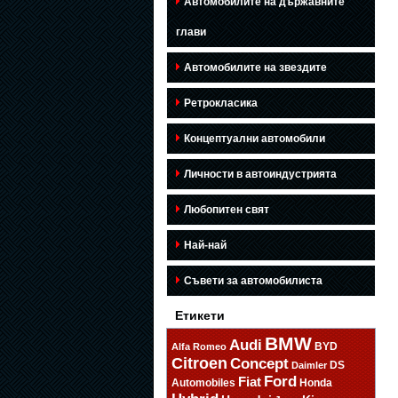
Автомобилите на държавните
глави
Автомобилите на звездите
Ретрокласика
Концептуални автомобили
Личности в автоиндустрията
Любопитен свят
Най-най
Съвети за автомобилиста
Етикети
BMW
Audi
BYD
Alfa Romeo
Citroen
Concept
DS
Daimler
Ford
Fiat
Automobiles
Honda