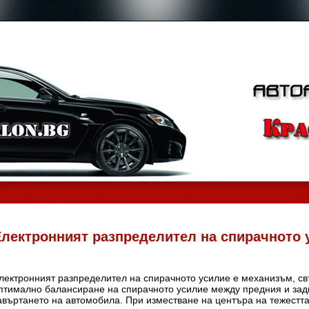
Електронният разпределител на спирачното 
лектронният разпределител на спирачното усилие е механизъм, св
птимално балансиране на спирачното усилие между предния и задни
авъртането на автомобила. При изместване на центъра на тежестт