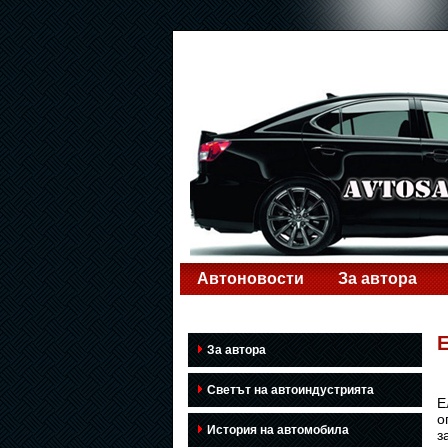
Автоновости
За автора
За автора
Светът на автоиндустрията
Е
о
История на автомобила
з