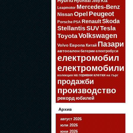
Hybrid
Hyundai
Kia
Jeep
Mercedes-Benz
Leapmotor
Opel
Peugeot
Nissan
Skoda
Renault
Porsche
PSA
Stellantis
SUV
Tesla
Volkswagen
Toyota
Пазари
Volvo
Европа
Китай
автосалон
батерии
електробуси
електромобил
електромобили
на горивни клетки
колекция
на търг
продажби
производство
рекорд
юбилей
Архив
август 2026
юли 2026
юни 2026