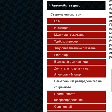
с
к
Автомобилът днес
б
х
Съвременни системи
к
с
ESP
П
Инжекцион
п
м
Мулти-линк окачване
н
б
Турбокомпресор
р
Хидропневматично окачване
п
с
Start-Stop
р
Въздушни възглавници
Двигатели по цикъла на
Аткинсън и Милър
Електронният разпределител на
спирачното…
Променливото
газоразпределение
Common rail