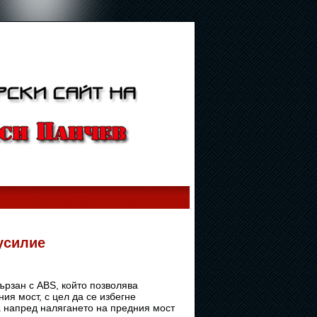
усилие
ързан с ABS, който позволява
я мост, с цел да се избегне
а напред налягането на предния мост