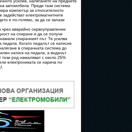
ачното усилие, налягането на предните
 на автомобила. Преди тази система
мира компютър за относителното
се задействат електромагнитните
ето е по-голямо, за да се запази
ма чрез аварийно сервоуправление
ност на спиране и да се получи
 намали спирачният път. Тя усилва
а педала. Когато педалът се натисне
 налягане в спирачната система до
илен натиск на педала, а водачът
т този род намаляват с около 25%
ели електрониката се нарича по
U.