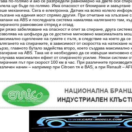
тава по-голямо и ако се разпредели равномерно на двете оси спир
олела ще бъде по-голямо. Има опасност от блокиране и завъртане
еше механична. Сега е електронна. Датчик на всяко колело инфор
лъзгане на единия мост спрямо другия. При отчитане на хлъзгане 
лапани на ABS и последната система намалява налягането там, къд
пирачното равновесие отпред и отзад.
ри рязко забелязване на опасност и опит за спиране, друга систе
озволява на шофьора да се достигне мигновено максималната мощ
аксимално сцепление на гумите с пътя, в следствие на което да се
алягането на спирачките, в зависимост от скоростта на натискане н
ързо, главното бутало задейства второ, което създава максимално
еагиране на ABS. Така не е необходимо да се извърши мигновено с
олучава максимален ефект от спирачното усилие. Някои системи о
пирачния път при скорост 100 км в час. При различните производит
азличен начин – например при Citroen тя е BAS, а при Renault – AF