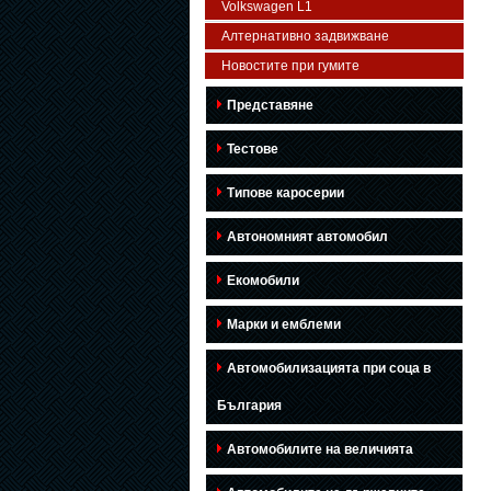
Volkswagen L1
Алтернативно задвижване
Новостите при гумите
Представяне
Тестове
Типове каросерии
Автономният автомобил
Екомобили
Марки и емблеми
Автомобилизацията при соца в
България
Автомобилите на величията