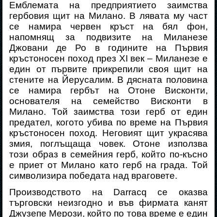
Емблемата на предприятието заимства
гербовия щит на Милано. В лявата му част
се намира червен кръст на бял фон,
напомнящ за подвизите на Миланезе
Джовани де Ро в годините на Първия
кръстоносен поход през
XI
век – Миланезе е
един от първите прикрепили своя щит на
стените на Йерусалим. В дясната половина
се намира гербът на Отоне Висконти,
основателя на семейство Висконти в
Милано. Той заимства този герб от един
предател, когото убива по време на Първия
кръстоносен поход. Неговият щит украсява
змия, поглъщаща човек. Отоне използва
този образ в семейния герб, който по-късно
е приет от Милано като герб на града. Той
символизира победата над враговете.
Производството на
Darra
с
q
се оказва
търговски неизгодно и във фирмата канят
Джузепе Мерози, който по това време е един