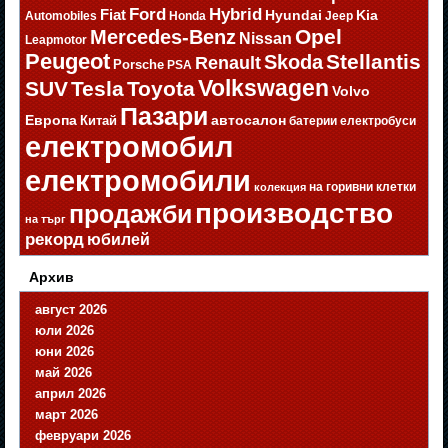
Ford
Hybrid
Fiat
Hyundai
Kia
Automobiles
Honda
Jeep
Opel
Mercedes-Benz
Nissan
Leapmotor
Peugeot
Stellantis
Skoda
Renault
Porsche
PSA
Volkswagen
SUV
Tesla
Toyota
Volvo
Пазари
Европа
автосалон
Китай
батерии
електробуси
електромобил
електромобили
на горивни клетки
колекция
производство
продажби
на търг
рекорд
юбилей
Архив
август 2026
юли 2026
юни 2026
май 2026
април 2026
март 2026
февруари 2026