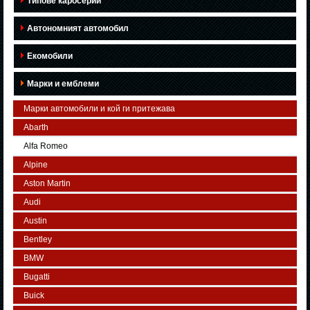
Типове каросерии
Автономният автомобил
Екомобили
Марки и емблеми
Марки автомобили и кой ги притежава
Abarth
Alfa Romeo
Alpine
Aston Martin
Audi
Austin
Bentley
BMW
Bugatti
Buick