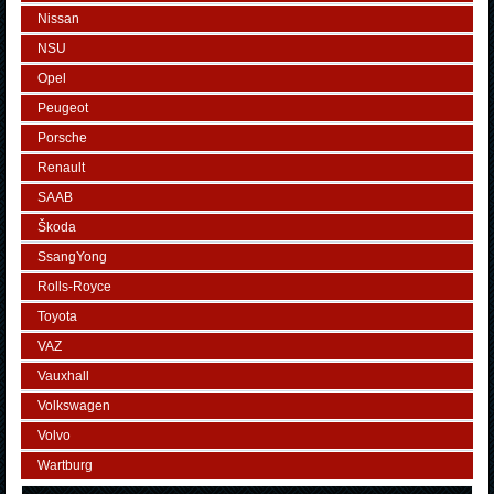
Nissan
NSU
Opel
Peugeot
Porsche
Renault
SAAB
Škoda
SsangYong
Rolls-Royce
Toyota
VAZ
Vauxhall
Volkswagen
Volvo
Wartburg