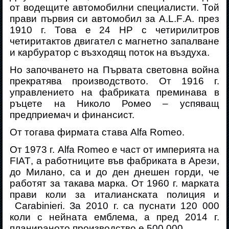
от водещите автомобилни специалисти. Той
прави първия си автомобил за
A
.
L
.
F
.
A
.
през
1910 г. Това е 24 НР с четирилитров
четиритактов двигател с магнетно запалване
и карбуратор с възходящ поток на въздуха.
Но започването на Първата световна война
прекратява производството. От 1916 г.
управлението на фабриката преминава в
ръцете на Николо Ромео – успяващ
пр
e
дприемач и финансист.
От тогава фирмата става
Alfa
Romeo
.
От 1973 г.
Alfa
Romeo
е част от империята на
FIAT
, а работниците във фабриката в Арез
и
,
до Милано, са и до ден днешен горди, че
работят за
такава марка. От 1960 г. марката
прави коли за италианската полиция и
Carabinieri. За 2010 г. са пуснати 120 000
коли с нейната емблема, а пред 2014 г.
планираното производство е 500 000.