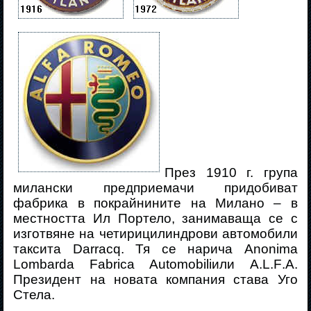
През 1910 г. група
милански предприемачи придобиват
фабрика в покрайнините на Милано – в
местността Ил Портело, занимаваща се с
изготвяне на четирицилиндрови автомобили
таксита
Darra
с
q
. Тя се нарича
Anonima
Lombarda
Fabrica
Automobili
или
A
.
L
.
F
.
A
.
Президент на новата компания става Уго
Стела.