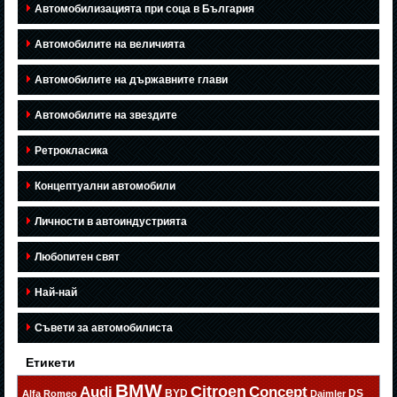
Автомобилизацията при соца в България
Автомобилите на величията
Автомобилите на държавните глави
Автомобилите на звездите
Ретрокласика
Концептуални автомобили
Личности в автоиндустрията
Любопитен свят
Най-най
Съвети за автомобилиста
Етикети
BMW
Citroen
Audi
Concept
BYD
DS
Alfa Romeo
Daimler