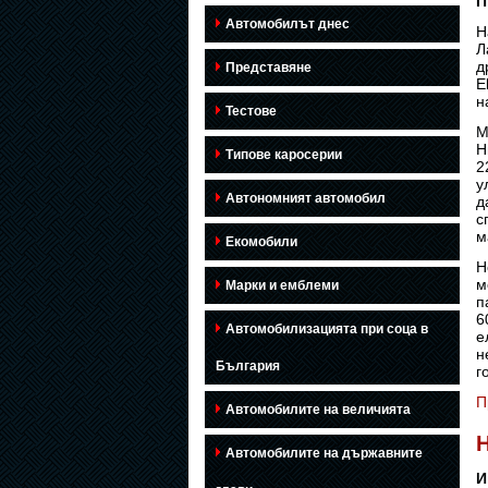
П
Автомобилът днес
Н
Л
д
Представяне
E
н
Тестове
M
Н
Типове каросерии
2
у
Автономният автомобил
д
с
м
Екомобили
Н
м
Марки и емблеми
п
6
Автомобилизацията при соца в
е
н
България
г
П
Автомобилите на величията
H
Автомобилите на държавните
И