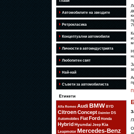
глави
Л
д
Автомобилите на звездите
к
п
Ретрокласика
7
К
Концептуални автомобили
и
м
Личности в автоиндустрията
H
н
Любопитен свят
З
з
Най-най
А
п
Съвети за автомобилиста
П
Етикети
Б
BMW
Audi
BYD
Alfa Romeo
Citroen
З
Concept
DS
Daimler
Ford
Fiat
Automobiles
Honda
П
Hybrid
Hyundai
Kia
Jeep
О
Mercedes-Benz
Leapmotor
а