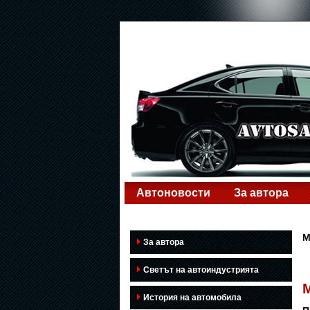
Автоновости
За автора
M
За автора
Светът на автоиндустрията
M
История на автомобила