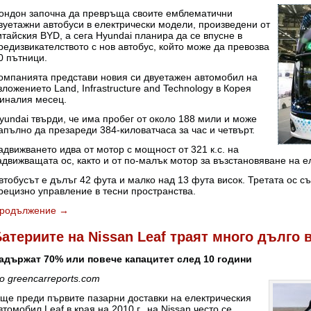
ондон започна да превръща своите емблематични
вуетажни автобуси в електрически модели, произведени от
итайския BYD, а сега Hyundai планира да се впусне в
редизвикателството с нов автобус, който може да превозва
0 пътници.
омпанията представи новия си двуетажен автомобил на
зложението Land, Infrastructure and Technology в Корея
иналия месец.
yundai твърди, че има пробег от около 188 мили и може
апълно да презареди 384-киловатчаса за час и четвърт.
адвижването идва от мотор с мощност от 321 к.с. на
адвижващата ос, както и от по-малък мотор за възстановяване на ел
втобусът е дълъг 42 фута и малко над 13 фута висок. Третата ос съ
рецизно управление в тесни пространства.
родължение
→
атериите на Nissan Leaf траят много дълго 
адържат 70% или повече капацитет след 10 години
о greencarreports.com
ще преди първите пазарни доставки на електрическия
втомобил Leaf в края на 2010 г., на Nissan често се