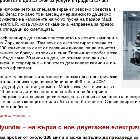
робегът е достатъчен за услуги в градската част
а изложението за специализирани превозни средства в
ас Вегас по-рано този месец американското дъщерно
ружество на камионите на Volvo пусна на пазара Mack
lectric LR, нова линия от камиони, направена за превоз
а отпадъци до сметищата.
ack планира да започне тестването на новите камиони в
ю Йорк догодина. Там вече се експлоатират повече от
200 камиона за смет от различни видове, за да изчистят
лиците от боклук, отломки и сняг. Типичният пробег може
а бъде само 30 мили на ден, но отнема цял ден със
пирки и стартиране – при което дизеловият камион е по-
алко ефективен.
овите електрически камиони използват два електрически
отора, произвеждащи комбинирани 496 к. с. и 4051
аунда-фута въртящ момент. Mack казва, че те използват
00-волтови литиево-манганови кобалтови батерии и
лектрически задвижващи системи, за да повишат мощността и скор
е е разкрил капацитета или обхвата на батерията. С къси спирки и
олям проблем.
родължение
→
yundai – на върха с нов двуетажен електрич
ма пробег от около 188 мили и може напълно да презареди за 