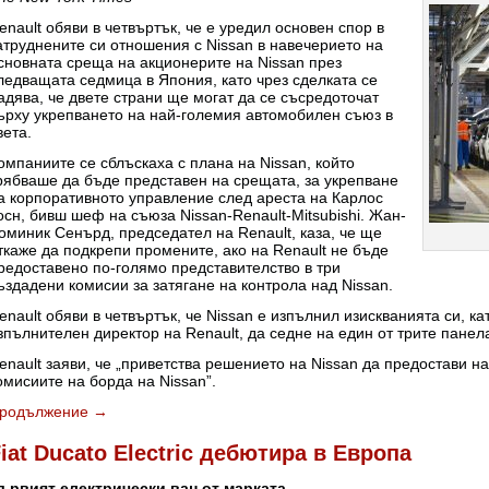
enault обяви в четвъртък, че е уредил основен спор в
атруднените си отношения с Nissan в навечерието на
сновната среща на акционерите на Nissan през
ледващата седмица в Япония, като чрез сделката се
адява, че двете страни ще могат да се съсредоточат
ърху укрепването на най-големия автомобилен съюз в
вета.
омпаниите се сблъскаха с плана на Nissan, който
рябваше да бъде представен на срещата, за укрепване
а корпоративното управление след ареста на Карлос
осн, бивш шеф на съюза Nissan-Renault-Mitsubishi. Жан-
оминик Сенърд, председател на Renault, каза, че ще
ткаже да подкрепи промените, ако на Renault не бъде
редоставено по-голямо представителство в три
ъздадени комисии за затягане на контрола над Nissan.
enault обяви в четвъртък, че Nissan е изпълнил изискванията си, к
зпълнителен директор на Renault, да седне на един от трите панела,
enault заяви, че „приветства решението на Nissan да предостави на
омисиите на борда на Nissan”.
родължение
→
iat Ducato Electric дебютира в Европа
ървият електрически ван от марката