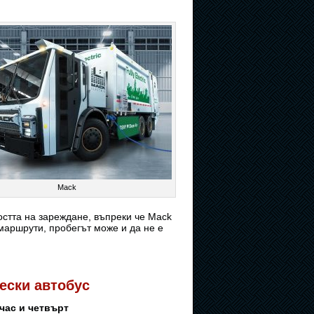
Mack
остта на зареждане, въпреки че Mack
 маршрути, пробегът може и да не е
ески автобус
час и четвърт