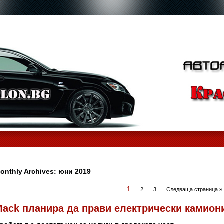
onthly Archives:
юни 2019
1
2
3
Следваща страница »
ack планира да прави електрически камиони