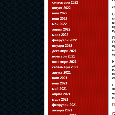
септември 2022
И
август 2022
юли 2022
В
м
юни 2022
в
май 2022
п
април 2022
и
март 2022
П
февруари 2022
D
януари 2022
п
м
декември 2021
п
ноември 2021
F
октомври 2021
д
септември 2021
и
август 2021
п
с
юли 2021
юни 2021
Е
май 2021
Ф
е
април 2021
н
март 2021
П
февруари 2021
януари 2021
5