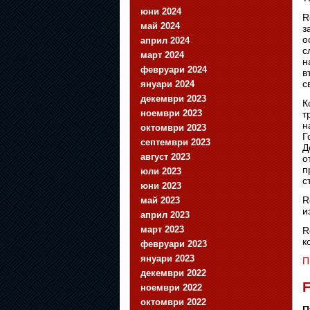
юни 2024
R
май 2024
з
о
април 2024
с
март 2024
н
февруари 2024
в
с
януари 2024
декември 2023
К
ноември 2023
т
н
октомври 2023
Г
септември 2023
Д
август 2023
о
п
юли 2023
с
юни 2023
R
май 2023
и
април 2023
март 2023
R
к
февруари 2023
януари 2023
П
декември 2022
F
ноември 2022
октомври 2022
П