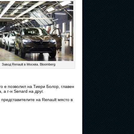
Завод Renault в Москва. Bloomberg
ато е позволил на Тиери Болор, главен
 а г-н Senard на друг.
 представителите на Renault място в