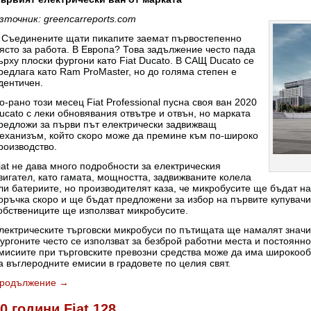
зточник: greencarreports.com
 Съединените щати пикапите заемат първостепенно
ясто за работа. В Европа? Това задължение често пада
ърху плоски фургони като Fiat Ducato. В САЩ Ducato се
редлага като Ram ProMaster, но до голяма степен е
дентичен.
о-рано този месец Fiat Professional пусна своя ван 2020
ucato с леки обновявания отвътре и отвън, но марката
редложи за първи път електрически задвижващ
еханизъм, който скоро може да премине към по-широко
роизводство.
iat не дава много подробности за електрическия
вигател, като гамата, мощността, задвижваните колела
ли батериите, но производителят каза, че микробусите ще бъдат н
оръчка скоро и ще бъдат предложени за избор на първите купувачи, 
обствениците ще използват микробусите.
лектрическите търговски микробуси по пътищата ще намалят значит
ургоните често се използват за безброй работни места и постоянн
мисиите при търговските превозни средства може да има широкоо
а въглеродните емисии в градовете по целия свят.
родължение
→
0 години Fiat 128