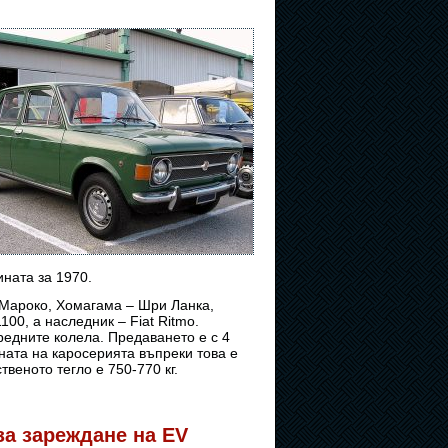
ината за 1970.
 Мароко, Хомагама – Шри Ланка,
100, а наследник – Fiat Ritmo.
предните колела. Предаването е с 4
ната на каросерията въпреки това е
веното тегло е 750-770 кг.
 за зареждане на EV