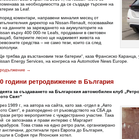
поменава за необходимостта да се създаде търсене на
атерии за Leaf.
поред коментари, направени миналия месец от
зпълнителния директор на Nissan-Renault, позовавайки
е на данните за зареждането на акумулаторите на
issan върху 400 000-те Leafs, продавани в световен
ащаб, батериите лесно ще надживеят живота на
ревозните средства – не само тези, които са след
лополуки.
Ще трябва да възстановим тези батерии“, каза Франсиско Каранца,
issan Energy Services, на конгреса на Automotive News Europe.
родължение
→
30 години ретродвижение в България
деята за създаването на Българския автомобилен клуб „Ретро
ото Свят“
рез 1989 г., на автора на сайта, като зав.-отдел в „Авто
ото Свят“, е разпоредено от ръководството на СБА да
трази ретро мероприятие с чуждестранно участие. Така
ой се запознава и прави интервю с Маргарит
арабуров. Това става на едно ретро рали, организирано
т англичани, достигнали през Европа до България,
ошли в София при Японския хотел.