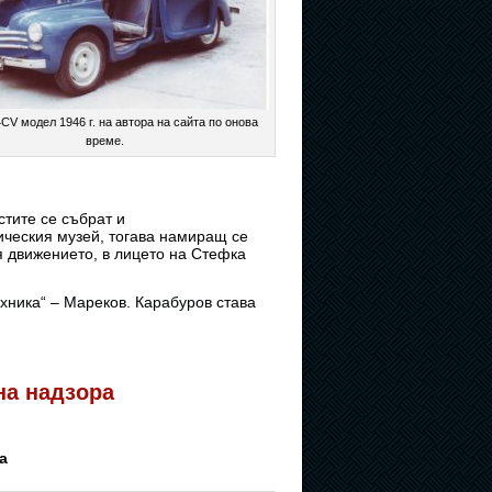
4CV модел 1946 г. на автора на сайта по онова
време.
стите се събрат и
ическия музей, тогава намиращ се
 движението, в лицето на Стефка
хника“ – Мареков. Карабуров става
 на надзора
а