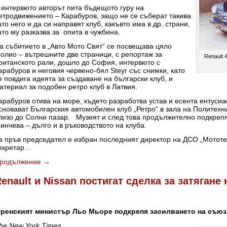
 интервюто авторът пита бъдещото гуру на
етродвижението – Карабуров, защо не се съберат такива
ато него и да си направят клуб, какъвто има в др. страни,
ато му разказва за опита в чужбина.
а събитието в „Авто Мото Свят“ се посвещава цяло
олио – вътрешните две страници, с репортаж за
Renault 
ританското рали, дошло до София, интервюто с
арабуров и неговия червено-бял Steyr със снимки, като
е повдига идеята за създаване на български клуб, и
атериал за подобен ретро клуб в Латвия.
арабуров отива на море, където разработва устав и есента ентусиа
сновават Българския автомобилен клуб „Ретро“ в зала на Политехн
лизо до Солни пазар. Музеят и след това продължително подкрепя
инчева – дълго и в ръководството на клуба.
а пръв председател е избран последният директор на ДСО „Мототе
екретар…
родължение
→
enault и Nissan постигат сделка за затягане
ренският министър Льо Мьоре подкрепя засилването на съюз
he New York Times