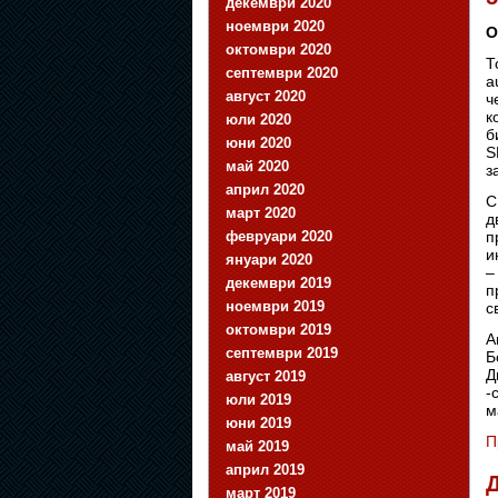
декември 2020
ноември 2020
О
октомври 2020
Т
септември 2020
a
август 2020
ч
к
юли 2020
б
юни 2020
S
май 2020
з
април 2020
С
март 2020
д
февруари 2020
п
и
януари 2020
–
декември 2019
п
ноември 2019
с
октомври 2019
А
септември 2019
Б
Д
август 2019
-
юли 2019
м
юни 2019
П
май 2019
април 2019
Д
март 2019