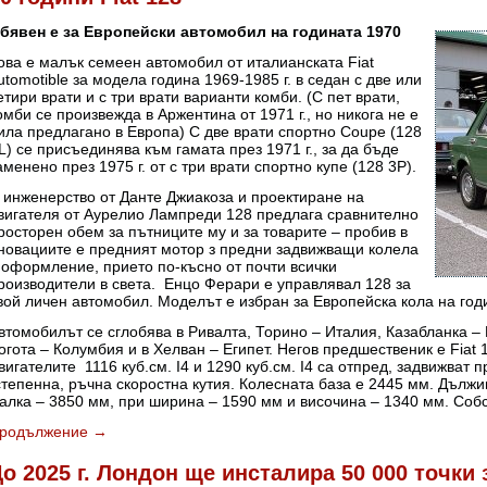
бявен е за Европейски автомобил на годината 1970
ова е малък семеен автомобил от италианската Fiat
utomotible за модела година 1969-1985 г. в седан с две или
етири врати и с три врати варианти комби. (С пет врати,
омби се произвежда в Аржентина от 1971 г., но никога не е
ила предлагано в Европа) С две врати спортно Coupe (128
L) се присъединява към гамата през 1971 г., за да бъде
аменено през 1975 г. от с три врати спортно купе (128 3P).
 инженерство от Данте Джиакоза и проектиране на
вигателя от Аурелио Лампреди 128 предлага сравнително
росторен обем за пътниците му и за товарите – пробив в
новациите е предният мотор з предни задвижващи колела
 оформление, прието по-късно от почти всички
роизводители в света. Енцо Ферари е управлявал 128 за
вой личен автомобил. Моделът е избран за Европейска кола на год
втомобилът се сглобява в Ривалта, Торино – Италия, Казабланка –
огота – Колумбия и в Хелван – Египет. Негов предшественик е Fiat 1
вигателите 1116 куб.см. I4 и 1290 куб.см. I4 са отпред, задвижват 
степенна, ръчна скоростна кутия. Колесната база е 2445 мм. Дължи
алка – 3850 мм, при ширина – 1590 мм и височина – 1340 мм. Собст
родължение
→
о 2025 г. Лондон ще инсталира 50 000 точки