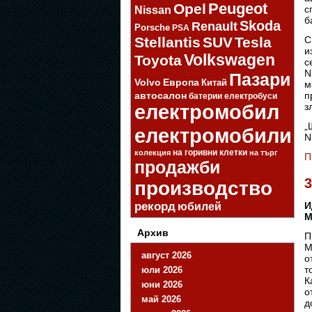
Opel
Peugeot
с
Nissan
б
Skoda
Renault
Porsche
PSA
Stellantis
SUV
Tesla
С
и
Volkswagen
Toyota
с
N
Пазари
Volvo
Европа
Китай
м
автосалон
п
батерии
електробуси
електромобил
з
„
електромобили
N
на горивни клетки
колекция
на търг
П
продажби
производство
рекорд
И
юбилей
М
Архив
П
М
август 2026
о
т
юли 2026
К
юни 2026
о
май 2026
д