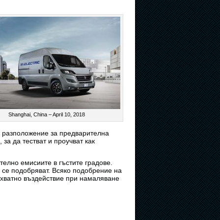
Shanghai, China – April 10, 2018
а разположение за предварителна
за да тестват и проучват как
елно емисиите в гъстите градове.
о се подобряват. Всяко подобрение на
бхватно въздействие при намаляване