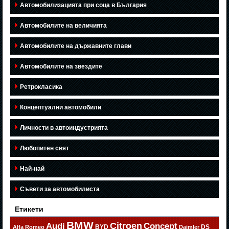
Автомобилизацията при соца в България
Автомобилите на величията
Автомобилите на държавните глави
Автомобилите на звездите
Ретрокласика
Концептуални автомобили
Личности в автоиндустрията
Любопитен свят
Най-най
Съвети за автомобилиста
Етикети
BMW
Citroen
Audi
Concept
BYD
DS
Alfa Romeo
Daimler