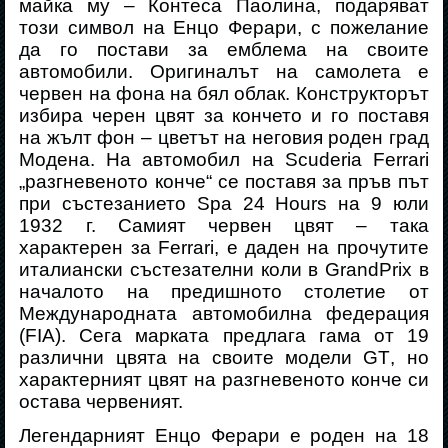
майка му – Контеса Паолина, подаряват
този символ на Енцо Ферари, с пожелание
да го постави за емблема на своите
автомобили. Оригиналът на самолета е
червен на фона на бял облак. Конструкторът
избира черен цвят за кончето и го поставя
на жълт фон – цветът на неговия роден град
Модена. На автомобил на Scuderia Ferrari
„разгневеното конче“ се поставя за пръв път
при състезанието Spa 24 Hours на 9 юли
1932 г. Самият червен цвят – така
характерен за
Ferrari
, е даден на прочутите
италиански състезателни коли в
Grand
Prix
в
началото на предишното столетие от
Международната автомобилна федерация
(
FIA
)
. Сега марката предлага гама от 19
различни цвята на своите модели
GT
, но
характерният цвят на разгневеното конче си
остава червеният.
Легендарният Енцо Ферари е роден на 18