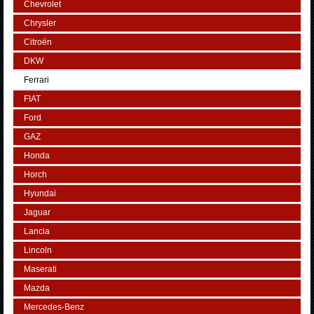
Chevrolet
Chrysler
Citroën
DKW
Ferrari
FIAT
Ford
GAZ
Honda
Horch
Hyundai
Jaguar
Lancia
Lincoln
Maserati
Mazda
Mercedes-Benz