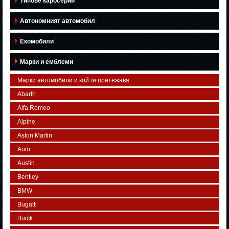
Типове каросерии
Автономният автомобил
Екомобили
Марки и емблеми
Марки автомобили и кой ги притежава
Abarth
Alfa Romeo
Alpine
Aston Martin
Audi
Austin
Bentley
BMW
Bugatti
Buick