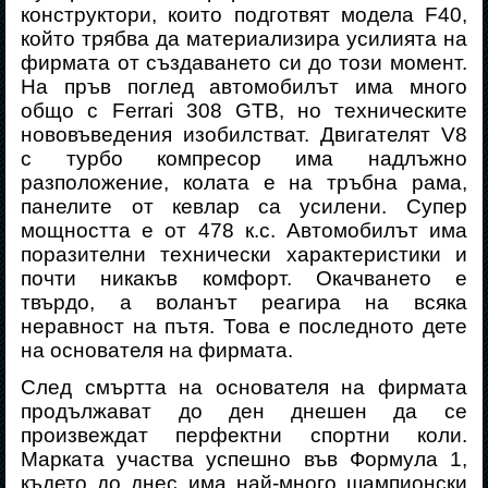
конструктори, които подготвят модела
F
40
,
който трябва да материализира усилията на
фирмата от създаването си до този момент.
На пръв поглед автомобилът има много
общо с
Ferrari
308
GTB
, но техническите
нововъведения изобилстват. Двигателят V8
с турбо компресор има надлъжно
разположение, колата е на тръбна рама,
панелите от кевлар са усилени. Супер
мощността е от 478 к.с. Автомобилът има
поразителни технически характеристики и
почти никакъв комфорт. Окачването е
твърдо, а воланът реагира на всяка
неравност на пътя. Това е последното дете
на основателя на фирмата.
След смъртта на основателя на фирмата
продължават до ден днешен да се
произвеждат перфектни спортни коли.
Марката участва успешно във Формула 1,
където до днес има най-много шампионски