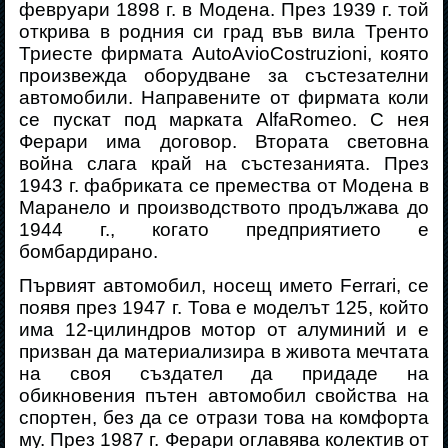
февруари 1898 г. в Модена. През 1939 г. той
открива в родния си град във вила Тренто
Триесте фирмата
Auto
Avio
Costruzioni
, която
произвежда оборудване за състезателни
автомобили. Направените от фирмата коли
се пускат под марката
Alfa
Romeo
. С нея
Ферари има договор. Втората световна
война сл
ага
край на състезанията. През
1943 г. фабриката се премества от Модена в
Маранело и производството продължава до
1944 г., когато предприятието е
бомбардирано.
Първият автомобил, носещ името
Ferrari
, се
появя през 194
7
г. Това е моделът 125, който
има 12-цилиндров мотор от алуминий и е
призван да материализира в живота мечтата
на своя създател да придаде на
обикновения пътен автомобил свойства на
спортен, без да се отрази това на комфорта
му.
През 1987 г. Ферари оглавява колектив от