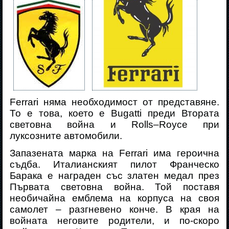
Ferrari
няма необходимост от представяне.
То е това, което е
Bugatti
преди Втората
световна война и
Rolls
–
Royce
при
луксозните автомобили.
Запазената марка на
Ferrari
има героична
съдба. Италианският пилот Франческо
Барака е награден със златен медал през
Първата световна война. Той поставя
необичайна емблема на корпуса на своя
самолет – разгневено конче. В края на
войната неговите родители, и по-скоро