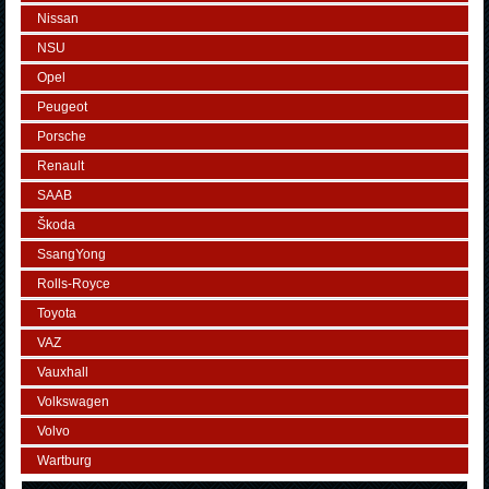
Nissan
NSU
Opel
Peugeot
Porsche
Renault
SAAB
Škoda
SsangYong
Rolls-Royce
Toyota
VAZ
Vauxhall
Volkswagen
Volvo
Wartburg