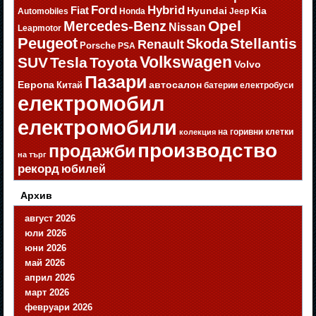
Ford
Hybrid
Fiat
Hyundai
Kia
Automobiles
Honda
Jeep
Opel
Mercedes-Benz
Nissan
Leapmotor
Peugeot
Stellantis
Skoda
Renault
Porsche
PSA
Volkswagen
SUV
Tesla
Toyota
Volvo
Пазари
Европа
автосалон
Китай
батерии
електробуси
електромобил
електромобили
на горивни клетки
колекция
производство
продажби
на търг
рекорд
юбилей
Архив
август 2026
юли 2026
юни 2026
май 2026
април 2026
март 2026
февруари 2026