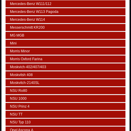
Mercedes-Benz W111/112
Mercedes-Benz W113 Pagoda
Mercedes-Benz W114
Messerschmitt KR200
MG MGB
Mini
Morris Minor
Morris Oxford Farina
Moskvich-402/407/403
Moskvitsh 408
Moskvitch-2140SL
NSU Ro80
NSU 1000
NSU Prinz 4
NSU TT
NSU Typ 110
Opel Ascona А