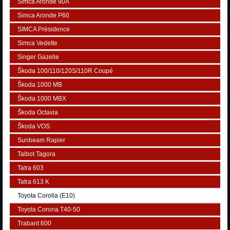
Simca Aronde 90A
Simca Aronde P60
SIMCA Présidence
Simca Vedette
Singer Gazelle
Škoda 100/110/120S/110R Coupé
Škoda 1000 MB
Škoda 1000 MBX
Škoda Octavia
Škoda VOS
Sunbeam Rapier
Talbot Tagora
Tatra 603
Tatra 613 K
Toyota Corolla (E10)
Toyota Corona T40-50
Trabant 600