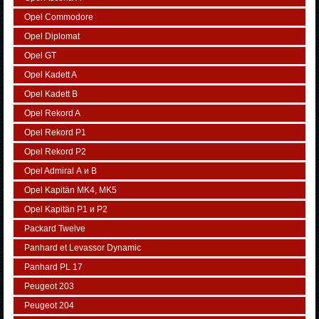
Opel Commodore
Opel Diplomat
Opel GT
Opel Kadett A
Opel Kadett B
Opel Rekord A
Opel Rekord P1
Opel Rekord P2
Opel Admiral А и В
Opel Kapitän MK4, MK5
Opel Kapitän P1 и P2
Packard Twelve
Panhard et Levassor Dynamic
Panhard PL 17
Peugeot 203
Peugeot 204