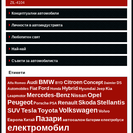
ZIL-4104
Концептуални автомобили
Личности в автоиндустрията
Любопитен свят
Най-най
Съвети за автомобилиста
Етикети
BMW
Citroen
Audi
Concept
BYD
DS
Alfa Romeo
Daimler
Ford
Hybrid
Fiat
Hyundai
Kia
Automobiles
Honda
Jeep
Opel
Mercedes-Benz
Nissan
Leapmotor
Peugeot
Stellantis
Skoda
Renault
Porsche
PSA
Volkswagen
SUV
Tesla
Toyota
Volvo
Пазари
Европа
автосалон
Китай
батерии
електробуси
електромобил