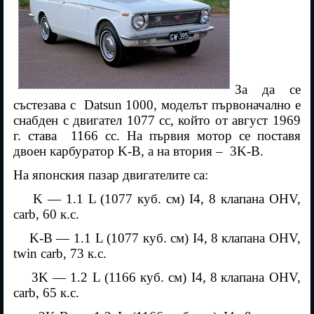
За да се
състезава с
Datsun 1000, моделът първоначално е
снабден с двигател 1077 cc, който от август 1969
г. става
1166 cc. На първия мотор се поставя
двоен карбуратор K-B, а на втория –
3K-B.
На японския пазар двигателите са:
K — 1.1 L (1077 куб. см) I4, 8 клапана OHV,
carb, 60 к.с.
K-B — 1.1 L (1077 куб. см) I4, 8
клапана OHV,
twin carb, 73 к.с.
3K — 1.2 L (1166 куб. см) I4, 8
клапана OHV,
carb, 65 к.с.