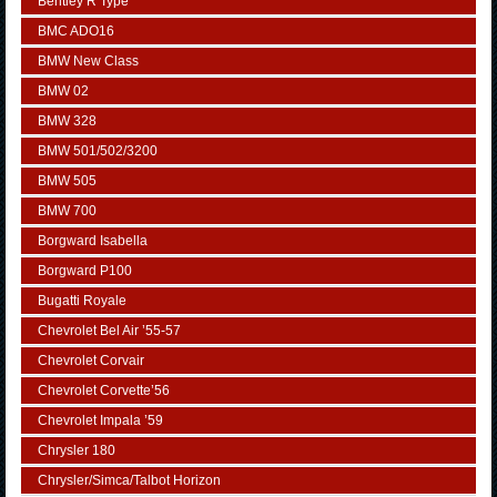
Bentley R Type
BMC ADO16
BMW New Class
BMW 02
BMW 328
BMW 501/502/3200
BMW 505
BMW 700
Borgward Isabella
Borgward P100
Bugatti Royale
Chevrolet Bel Air ’55-57
Chevrolet Corvair
Chevrolet Corvette’56
Chevrolet Impala ’59
Chrysler 180
Chrysler/Simca/Talbot Horizon