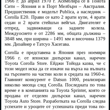
1966 г. до април 1970 г. Асемблира се в Тойота
Сити – Япония и в Порт Мелбърн – Австралия.
Предшественик е моделът Publica, а наследник –
Corolla E20. Прави се като 2 врати купе, 4 врати
седан и 2 врати стейшън вейгън. Двигателят е
отпред, задвижващи са задните колела.
Междуосието е от 2286 мм, общата дължина –
3848 мм, при ширина – 1491 мм и височина 1379
мм. Дизайнер е Татсуо Хасегава.
Corolla е представена в Япония през ноември
1966 г. от японски дилърски канал, наречен
Toyota Corolla Store. Ейджи Тойода казва, че с
този модел иска да се изкачи на върха на вълната
на търсенето на частни коли в средата на 1960-е.
Главният конкурент е Datsun 1000, реализиран
няколко месеца след Corolla. Последната по това
време е в компанията на Toyota Sprinter, която се
продава от отделен дилърски канал, наречен
Toyota Auto Store. Разработката на Corolla следва
успехите и уроците от успешната преди това по-