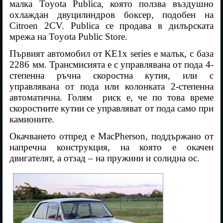
малка Toyota Publica, която ползва въздушно
охлаждан двуцилиндров боксер, подобен на
Citroen
2CV. Publica се продава в дилърската
мрежа на Toyota Public Store.
Първият автомобил от KE1x series е малък, с база
2286 мм. Трансмисията е с управлявана от пода 4-
степенна ръчна скоростна кутия, или с
управлявана от пода или колонката 2-степенна
автоматична. Голям
риск е, че по това време
скоростните кутии се управляват от пода само при
камионите.
Окачването отпред е MacPherson, поддържано от
напречна конструкция, на която е окачен
двигателят, а отзад – на пружини и солидна ос.