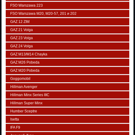
FSO Warszawa 223
FSO Warszawa М20, M20-57, 201 и 202
GAZ 12 ZIM
GAZ 21 Volga
GAZ 23 Volga
GAZ 24 Volga
GAZ M13/M14 Chayka
GAZ M26 Pobeda
GAZ М20 Pobeda
Goggomobil
Hillman Avenger
Hillman Minx Series IIIC
Hillman Super Minx
Humber Sceptre
Isetta
IFA F9