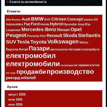
Съвети за автомобилиста
Етикети
BMW
Citroen
Audi
Concept
BYD
DS
Alfa Romeo
Daimler
Ford
Hybrid
Fiat
Hyundai
Kia
Automobiles
Honda
Jeep
Opel
Mercedes-Benz
Nissan
Leapmotor
Peugeot
Stellantis
Skoda
Renault
Porsche
PSA
Volkswagen
SUV
Tesla
Toyota
Volvo
Пазари
Европа
автосалон
Китай
батерии
електробуси
електромобил
електромобили
на горивни клетки
колекция
производство
продажби
на търг
рекорд
юбилей
Архив
август 2026
юли 2026
юни 2026