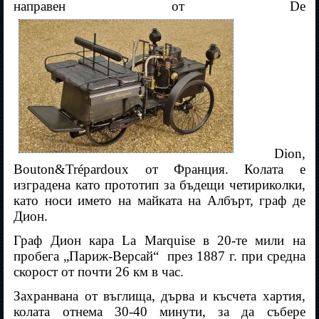
направен от De
Dion,
Bouton&Trépardoux от Франция. Колата е
изградена като прототип за бъдещи четириколки,
като носи името на майката на Албърт, граф де
Дион.
Граф Дион кара La Marquise в 20-те мили на
пробега „Париж-Версай“
през 1887 г. при средна
скорост от почти 26 км в час.
Захранвана от въглища, дърва и късчета хартия,
колата отнема 30-40 минути, за да събере