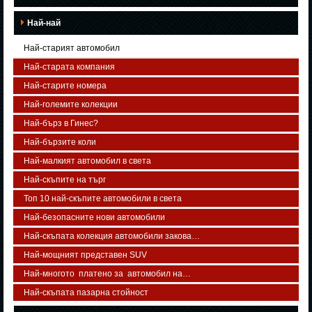
Най-най
Най-старият автомобил
Най-старата компания
Най-старите номера
Най-големите колекции
Най-бърз в Гинес?
Най-бързите коли
Най-малкият автомобил в света
Най-скъпите на търг
Топ 10 най-скъпите автомобили в света
Най-безопасните нови автомобили
Най-скъпата колекция автомобили закова…
Най-мощният представен SUV
Най-многото платено за автомобил на…
Най-скъпата пазарна стойност