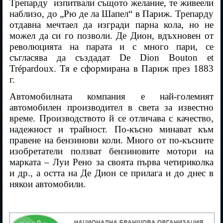
Трепарду
изпитвали същото желание, те живеели
наблизо, до „Рю де ла Шапел“ в Париж. Трепарду
отдавна мечтаел да изгради парна кола, но не
можел да си го позволи. Де Дион, вдъхновен от
революцията на парата и с много пари, се
съгласява да създадат De Dion Bouton et
Trépardoux. Тя е сформирана в Париж през 1883
г.
Автомобилната компания е най-големият
автомобилен производител в света за известно
време. Производството й се отличава с качество,
надежност и трайност. По-късно минават към
правене на бензинови коли. Много от по-късните
изобретатели ползват бензиновите мотори на
марката – Луи Рено за своята първа четириколка
и др., а остта на Де Дион се прилага и до днес в
някои автомобили.