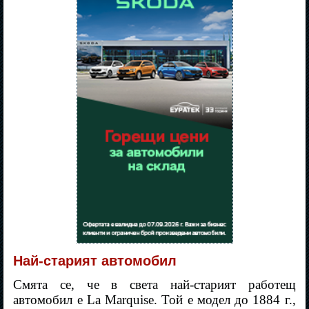
Най-старият автомобил
Смята се, че в света най-старият работещ
автомобил е La Marquise. Той е модел до 1884 г.,