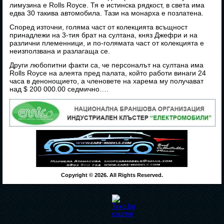
лимузина е Rolls Royce. Тя е истинска рядкост, в света има
едва 30 такива автомобила. Тази на монарха е позлатена.
Според източни, голяма част от колекцията всъщност
принадлежи на 3-тия брат на султана, княз Джефри и на
различни племенници, и по-голямата част от колекцията е
неизползвана и разлагаща се.
Други любопитни факти са, че персоналът на султана има
Rolls Royce на алеята пред палата, който работи винаги 24
часа в денонощието, а членовете на харема му получават
над $ 200 000.00 седмично….
Copyright © 2026. All Rights Reserved.