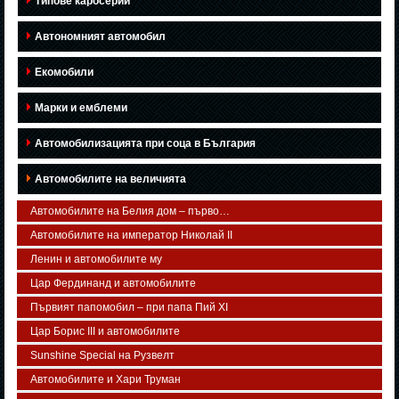
Типове каросерии
Автономният автомобил
Екомобили
Марки и емблеми
Автомобилизацията при соца в България
Автомобилите на величията
Автомобилите на Белия дом – първо…
Автомобилите на император Николай II
Ленин и автомобилите му
Цар Фердинанд и автомобилите
Първият папомобил – при папа Пий XI
Цар Борис III и автомобилите
Sunshine Special на Рузвелт
Автомобилите и Хари Труман