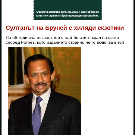
Султанът на Бруней с хиляди екзотики
На 66-годишна възраст той е най-богатият крал на света
според Forbes, кото изданието странно не го включва в топ