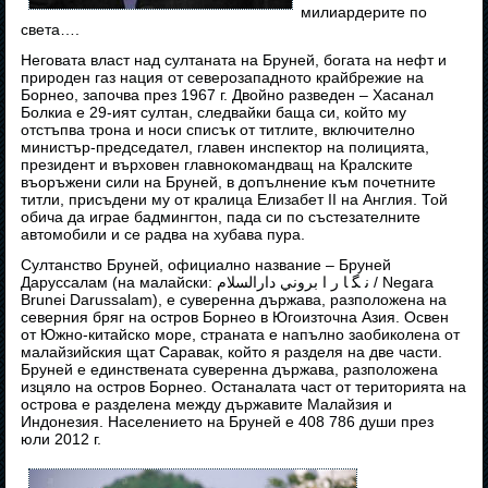
милиардерите по
света….
Неговата власт над султаната на Бруней, богата на нефт и
природен газ нация от северозападното крайбрежие на
Борнео, започва през 1967 г. Двойно разведен – Хасанал
Болкиа е 29-ият султан, следвайки баща си, който му
отстъпва трона и носи списък от титлите, включително
министър-председател, главен инспектор на полицията,
президент и върховен главнокомандващ на Кралските
въоръжени сили на Бруней, в допълнение към почетните
титли, присъдени му от кралица Елизабет II на Англия. Той
обича да играе бадмингтон, пада си по състезателните
автомобили и се радва на хубава пура.
Султанство Бруней, официално название – Бруней
Даруссалам (на малайски: ﻧ ﮕ ﺎ ﺭ ﺍ بروني دارالسلام / Negara
Brunei Darussalam), е суверенна държава, разположена на
северния бряг на остров Борнео в Югоизточна Азия. Освен
от Южно-китайско море, страната е напълно заобиколена от
малайзийския щат Саравак, който я разделя на две части.
Бруней е единствената суверенна държава, разположена
изцяло на остров Борнео. Останалата част от територията на
острова е разделена между държавите Малайзия и
Индонезия. Населението на Бруней е 408 786 души през
юли 2012 г.