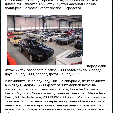
диаманти – палат с 1788 стаи, султан Хасанал Болкиа
поддържа и огромен флот превозни средства.
Според един
източник той разполага с близо 7000 автомобила. Според
друг – с над 5000, според трети – с над 2000…
Източниците не са единодушни, но сигурно е, че колекцията
е хилядна. Чудовищният флот от автомобили включва
множество Jaguars, Koenigsegg Agera, Porsche Carma и
Ferrari Mythos. Сбирката на султана включва 574 Mercedes-
Benz, 604 Rolls Royce, 209 BMW и 11 Aston Martins, които са
само някои. Основният интерес на султана обаче се крие в
редките коли – той притежава редица редки и класически
автомобили. Владетелят на малката азиатска държава, който