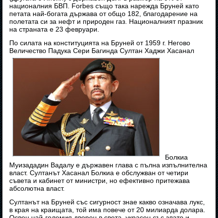
националния БВП. Forbes също така нарежда Бруней като
петата най-богата държава от общо 182, благодарение на
полетата си за нефт и природен газ. Националният празник
на страната е 23 февруари.
По силата на конституцията на Бруней от 1959 г. Негово
Величество Падука Сери Багинда Султан Хаджи Хасанал
Болкиа
Муизададин Вадалу е държавен глава с пълна изпълнителна
власт. Султанът Хасанал Болкиа е обслужван от четири
съвета и кабинет от министри, но ефективно притежава
абсолютна власт.
Султанът на Бруней със сигурност знае какво означава лукс,
в края на краищата, той има повече от 20 милиарда долара.
Освен най-големия дворец в света, украсен със злато и