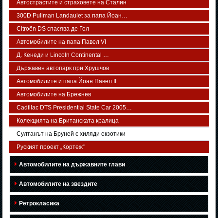
Автострастите и страховете на Сталин
300D Pullman Landaulet за папа Йоан…
Citroën DS спасява де Гол
Автомобилите на папа Павел VI
Д. Кенеди и Lincoln Continental …
Държавен автопарк при Хрушчов
Автомобилите и папа Йоан Павел ІІ
Автомобилите на Брежнев
Cadillac DTS Presidential State Car 2005…
Колекцията на Британската кралица
Султанът на Бруней с хиляди екзотики
Руският проект „Кортеж“
Автомобилите на държавните глави
Автомобилите на звездите
Ретрокласика