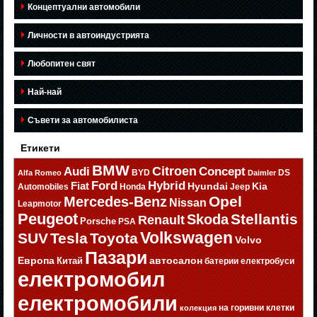
Концептуални автомобили
Личности в автоиндустрията
Любопитен свят
Най-най
Съвети за автомобилиста
Етикети
BMW
Citroen
Audi
Concept
BYD
DS
Alfa Romeo
Daimler
Ford
Hybrid
Fiat
Hyundai
Kia
Automobiles
Honda
Jeep
Opel
Mercedes-Benz
Nissan
Leapmotor
Peugeot
Stellantis
Skoda
Renault
Porsche
PSA
Volkswagen
SUV
Tesla
Toyota
Volvo
Пазари
Европа
автосалон
Китай
батерии
електробуси
електромобил
електромобили
на горивни клетки
колекция