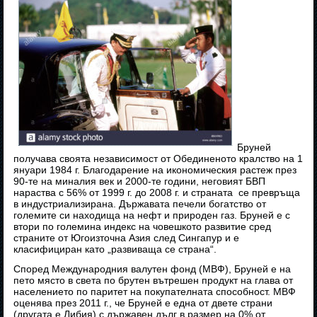
Бруней
получава своята независимост от Обединеното кралство на 1
януари 1984 г. Благодарение на икономическия растеж през
90-те на миналия век и 2000-те години, неговият БВП
нараства с 56% от 1999 г. до 2008 г. и страната се превръща
в индустриализирана. Държавата печели богатство от
големите си находища на нефт и природен газ. Бруней е с
втори по големина индекс на човешкото развитие сред
страните от Югоизточна Азия след Сингапур и е
класифициран като „развиваща се страна“.
Според Международния валутен фонд (МВФ), Бруней е на
пето място в света по брутен вътрешен продукт на глава от
населението по паритет на покупателната способност. МВФ
оценява през 2011 г., че Бруней е една от двете страни
(другата е Либия) с държавен дълг в размер на 0% от