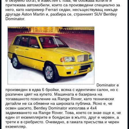
е безумно богат, е известен с това, че обожава колите и
притежава автомобили, които са произведени специално за
него, като например Ferrari седан, несъществуващ никъде
другаде Aston Martin и, разбира се, странният SUV Bentley
Dominator.
Dominator е
произведен в едва 6 бройки, всяка с идентичен салон, но с
различен цвят на купето. Машината е базирана на
тогавашното поколение на Range Rover, като технически
детайли не са обявени на широката публика. Ясно е, че
освен шасито, Bentley Dominator използва и 4х4
задвижването на Range Rover. Това, което се знае още е, че
един от екземплярите е боядисан в жълто, друг е червен, а
трети е в сребристо. Очевидно, в гамата присъства и черен
екземпляр.