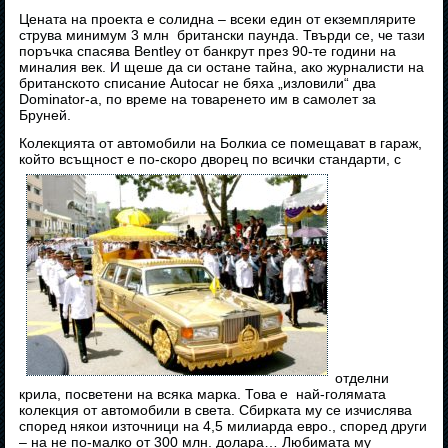
Цената на проекта е солидна – всеки един от екземплярите
струва минимум 3 млн британски паунда. Твърди се, че тази
поръчка спасява Bentley от банкрут през 90-те години на
миналия век. И щеше да си остане тайна, ако журналисти на
британското списание Autocar не бяха „изловили“ два
Dominator-а, по време на товаренето им в самолет за
Бруней.
Колекцията от автомобили на Болкиа се помещават в гараж,
който всъщност е по-скоро дворец по всички стандарти, с
отделни
крила, посветени на всяка марка. Това е най-голямата
колекция от автомобили в света. Сбирката му се изчислява
според някои източници на 4,5 милиарда евро., според други
– на не по-малко от 300 млн. долара… Любимата му