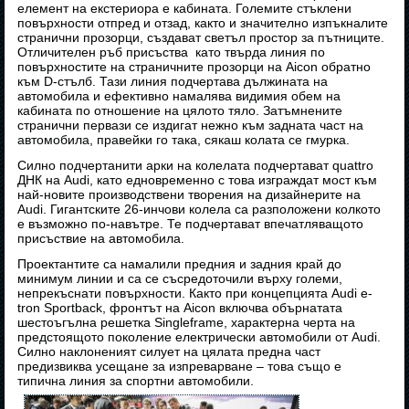
елемент на екстериора е кабината. Големите стъклени
повърхности отпред и отзад, както и значително изпъкналите
странични прозорци, създават светъл простор за пътниците.
Отличителен ръб присъства като твърда линия по
повърхностите на страничните прозорци на Aicon обратно
към D-стълб. Тази линия подчертава дължината на
автомобила и ефективно намалява видимия обем на
кабината по отношение на цялото тяло. Затъмнените
странични первази се издигат нежно към задната част на
автомобила, правейки го така, сякаш колата се гмурка.
Силно подчертанити арки на колелата подчертават quattro
ДНК на Audi, като едновременно с това изграждат мост към
най-новите производствени творения на дизайнерите на
Audi. Гигантските 26-инчови колела са разположени колкото
е възможно по-навътре. Те подчертават впечатляващото
присъствие на автомобила.
Проектантите са намалили предния и задния край до
минимум линии и са се съсредоточили върху големи,
непрекъснати повърхности. Както при концепцията Audi e-
tron Sportback, фронтът на Aicon включва обърнатата
шестоъгълна решетка Singleframe, характерна черта на
предстоящото поколение електрически автомобили от Audi.
Силно наклоненият силует на цялата предна част
предизвиква усещане за изпреварване – това също е
типична линия за спортни автомобили.