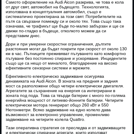
Самото оформление на Audi Aicon разкрива, че това е кола
от друг свят, автомобил на бъдещето. Технологията,
използвана в концептуалния автомобил, също е
систематично проектирана за този свят. Потребителите на
пътя са свързани помежду си и около тях. Това също така
означава, че трафикът ще бъде по-малко забързан и ще се
движи по-гладко в бъдеще, отколкото можем да си
представим днес.
Дори и при умерени скоростни ограничения, дългите
разстояния могат да бъдат покрити при скорост от около 130
км в час. Пътниците преживяват пътуването като комфортно
пътуване без постоянно спиране и ускоряване. Инцидентите
също ще са нещо от миналото, благодарение на високо
ефективните сензорни системи и мрежите.
Ефективното електрическо задвижване осигурява
динамиката на Audi Aicon. В зоната на предния и задния
мост са разположени общо четири електрически двигателя.
Агрегатите за съхранение на енергия са интегрирани в
зоната под пода. Това са твърди батерии с много по-голяма
енергийна мощност от литиево-йонните батерии. Четирите
електрически мотора генерират общо 260 кВт и 550
Нютонметри. Всяко задвижване на едно колело дава
възможност за електронно управление, променливо
задвижване на четирите колела Quattro.
Тази оперативна стратегия се преследва и от задвижващите
и електрически спирачни агрегати, които използват