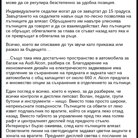
може да се регулира безстепенно за удобна позиция.
Индивидуалните седалки могат да се завъртат до 15 градуса.
Завъртането на седалките навън още по-лесно позволява на
пътниците да влязат. Обръщането им навътре улеснява
пътниците да говорят и да си взаимодействат. Ако пътниците
се обръщат, облегалките за глава се сгъват назад като яка и
се превръщат в облегалка за ръце.
Всичко, което ви описваме до тук звучи като приказка или
разказ за бъдещето…
…Също така има достатъчно пространство в автомобила за
багаж на Audi Aicon, разбира се. Благодарение на
икономичния дизайн на електрическото задвижване има
отделение за съхранение на предната и задната част на
автомобила с общ капацитет от около 660 л. Aicon предлага
и множество опции за съхранение в отделението за пътници.
Един поглед е всичко, което е нужно, за да разберем, че
всички контроли и дисплеи липсват. Волан, педали, групи
бутони и инструменти – нищо. Вместо това просто широки,
непрекъснати повърхности. Пътниците са обвити от леко
извит подлакътник по вратите, който се издига леко отзад
назад. Вместо таблото за управление пред тях има голям
рафт и централният дисплей под предното стъкло.
Интериорът бързо оживява, след като пътниците влязат.
Осветените линии на светодиодите задават цветни акценти в
зоната на вратите. Предният дисплей светва с послание за