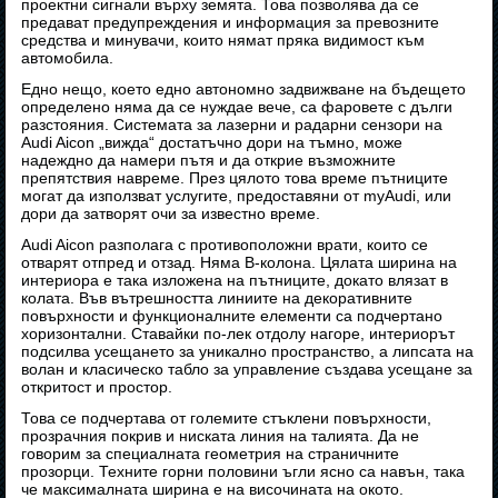
проектни сигнали върху земята. Това позволява да се
предават предупреждения и информация за превозните
средства и минувачи, които нямат пряка видимост към
автомобила.
Едно нещо, което едно автономно задвижване на бъдещето
определено няма да се нуждае вече, са фаровете с дълги
разстояния. Системата за лазерни и радарни сензори на
Audi Aicon „вижда“ достатъчно дори на тъмно, може
надеждно да намери пътя и да открие възможните
препятствия навреме. През цялото това време пътниците
могат да използват услугите, предоставяни от myAudi, или
дори да затворят очи за известно време.
Audi Aicon разполага с противоположни врати, които се
отварят отпред и отзад. Няма B-колона. Цялата ширина на
интериора е така изложена на пътниците, докато влязат в
колата. Във вътрешността линиите на декоративните
повърхности и функционалните елементи са подчертано
хоризонтални. Ставайки по-лек отдолу нагоре, интериорът
подсилва усещането за уникално пространство, а липсата на
волан и класическо табло за управление създава усещане за
откритост и простор.
Това се подчертава от големите стъклени повърхности,
прозрачния покрив и ниската линия на талията. Да не
говорим за специалната геометрия на страничните
прозорци. Техните горни половини ъгли ясно са навън, така
че максималната ширина е на височината на окото.