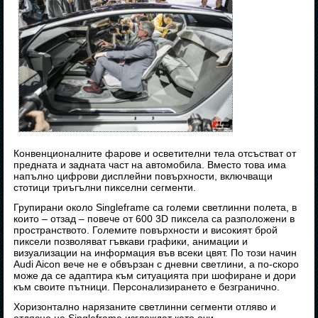
Конвенционалните фарове и осветителни тела отсъстват от
предната и задната част на автомобила. Вместо това има
напълно цифрови дисплейни повърхности, включващи
стотици триъгълни пикселни сегменти.
Групирани около Singleframe са големи светлинни полета, в
които – отзад – повече от 600 3D пиксела са разположени в
пространството. Големите повърхности и високият брой
пиксели позволяват гъвкави графики, анимации и
визуализации на информация във всеки цвят. По този начин
Audi Aicon вече не е обвързан с дневни светлини, а по-скоро
може да се адаптира към ситуацията при шофиране и дори
към своите пътници. Персонализирането е безгранично.
Хоризонтално нарязаните светлинни сегменти отляво и