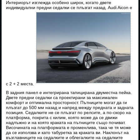
Интериорът изглежда особено широк, когато двете
индивидуални предни седалки се плъзгат назад. Audi Aicon е
с 2 + 2 места.
В задния панел е интегрирана тапицирана двуместна пейка.
Двете предни седалки са проектирани за максимален
комфорт и оптимална просторност. Пътниците могат да ги
плъзгат до 500 мм назад и напред между предната и задната
позиция. Седалките не се плъзгат по релсите, а по-скоро на
платформа, покрита с килим, която може да се движи
надлъжно и на която краката на пътниците също почиват.
Височината на платформата е променлива, така че тя може
да се използва и като табуретка за краката ви. Наклонът на
възглавниците на седалките и облегалките на седалките