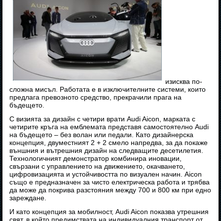
изисква по-
сложна мисъл. Работата е в изключителните системи, които
предлага превозното средство, прекрачили прага на
бъдещето.
С визията за дизайн с четири врати Audi Aicon, марката с
четирите кръга на емблемата представя самостоятелно Audi
на бъдещето – без волан или педали. Като дизайнерска
концепция, двуместният 2 + 2 смело напредва, за да покаже
външния и вътрешния дизайн на следващите десетилетия.
Технологичният демонстратор комбинира иновации,
свързани с управлението на движението, окачването,
цифровизацията и устойчивостта по визуален начин. Aicon
също е предназначен за чисто електрическа работа и трябва
да може да покрива разстояния между 700 и 800 км при едно
зареждане.
И като концепция за мобилност, Audi Aicon показва утрешния
свят, в който предимствата на индивидуалния транспорт от