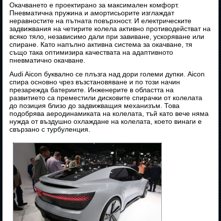
Окачването е проектирано за максимален комфорт.
Пневматична пружина и амортисьорите изглаждат
неравностите на пътната повърхност. И електрическите
задвижвания на четирите колела активно противодействат на
всяко тяло, независимо дали при завиване, ускоряване или
спиране. Като напълно активна система за окачване, тя
също така оптимизира качествата на адаптивното
пневматично окачване.
Audi Aicon буквално се плъзга над дори големи дупки. Aicon
спира основно чрез възстановяване и по този начин
презарежда батериите. Инженерите в областта на
развитието са преместили дисковите спирачки от колелата
до позиция близо до задвижващия механизъм. Това
подобрява аеродинамиката на колелата, тъй като вече няма
нужда от въздушно охлаждане на колелата, което винаги е
свързано с турбуленция.