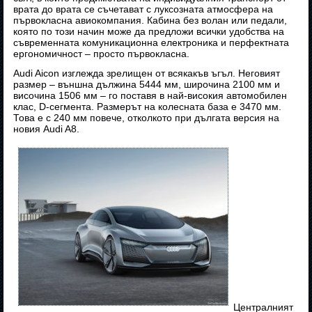
врата до врата се съчетават с луксозната атмосфера на
първокласна авиокомпания. Кабина без волан или педали,
която по този начин може да предложи всички удобства на
съвременната комуникационна електроника и перфектната
ергономичност – просто първокласна.
Audi Aicon изглежда зрелищен от всякакъв ъгъл. Неговият
размер – външна дължина 5444 мм, широчина 2100 мм и
височина 1506 мм – го поставя в най-високия автомобилен
клас, D-сегмента. Размерът на колесната база е 3470 мм.
Това е с 240 мм повече, отколкото при дългата версия на
новия Audi A8.
Централният