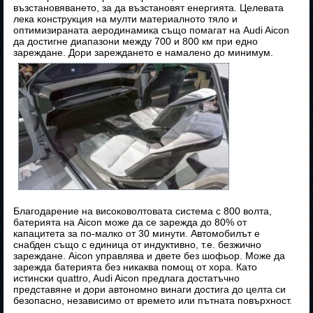
възстановяването, за да възстановят енергията. Целевата
лека конструкция на мулти материалното тяло и
оптимизираната аеродинамика също помагат на Audi Aicon
да достигне диапазони между 700 и 800 км при едно
зареждане. Дори зареждането е намалено до минимум.
Благодарение на високоволтовата система с 800 волта,
батерията на Aicon може да се зарежда до 80% от
капацитета за по-малко от 30 минути. Автомобилът е
снабден също с единица от индуктивно, т.е. безжично
зареждане. Aicon управлява и двете без шофьор. Може да
зарежда батерията без никаква помощ от хора. Като
истински quattro, Audi Aicon предлага достатъчно
представяне и дори автономно винаги достига до целта си
безопасно, независимо от времето или пътната повърхност.