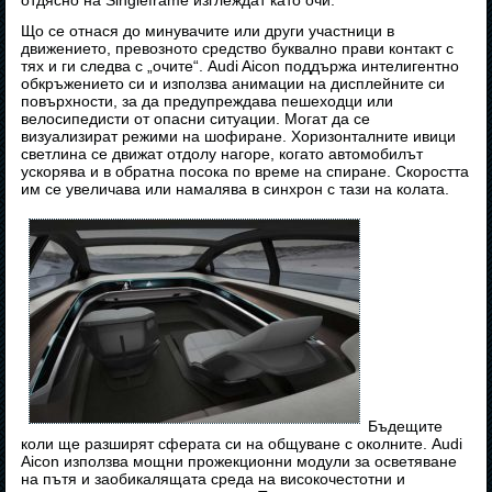
отдясно на Singleframe изглеждат като очи.
Що се отнася до минувачите или други участници в
движението, превозното средство буквално прави контакт с
тях и ги следва с „очите“. Audi Aicon поддържа интелигентно
обкръжението си и използва анимации на дисплейните си
повърхности, за да предупреждава пешеходци или
велосипедисти от опасни ситуации. Могат да се
визуализират режими на шофиране. Хоризонталните ивици
светлина се движат отдолу нагоре, когато автомобилът
ускорява и в обратна посока по време на спиране. Скоростта
им се увеличава или намалява в синхрон с тази на колата.
Бъдещите
коли ще разширят сферата си на общуване с околните. Audi
Aicon използва мощни прожекционни модули за осветяване
на пътя и заобикалящата среда на високочестотни и