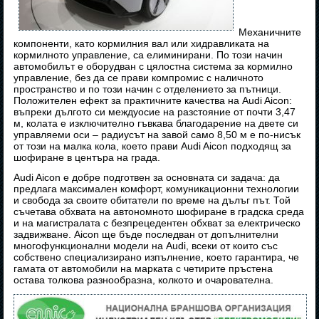
Механичните
компоненти, като кормилния вал или хидравликата на
кормилното управление, са елиминирани. По този начин
автомобилът е оборудван с цялостна система за кормилно
управление, без да се прави компромис с наличното
пространство и по този начин с отделението за пътници.
Положителен ефект за практичните качества на Audi Aicon:
въпреки дългото си междуосие на разстояние от почти 3,47
м, колата е изключително гъвкава благодарение на двете си
управляеми оси – радиусът на завой само 8,50 м е по-нисък
от този на малка кола, което прави Audi Aicon подходящ за
шофиране в центъра на града.
Audi Aicon е добре подготвен за основната си задача: да
предлага максимален комфорт, комуникационни технологии
и свобода за своите обитатели по време на дълъг път. Той
съчетава обхвата на автономното шофиране в градска среда
и на магистралата с безпрецедентен обхват за електрическо
задвижване. Aicon ще бъде последван от допълнителни
многофункционални модели на Audi, всеки от които със
собствено специализирано изпълнение, което гарантира, че
гамата от автомобили на марката с четирите пръстена
остава толкова разнообразна, колкото и очарователна.