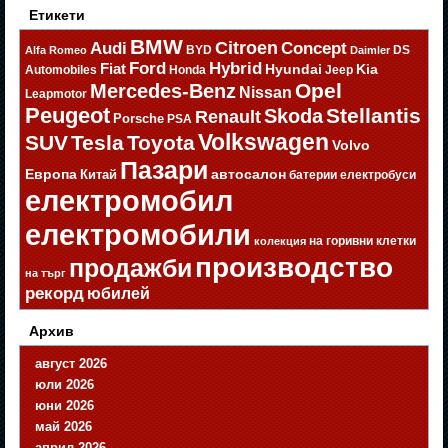
Етикети
BMW
Citroen
Audi
Concept
BYD
DS
Alfa Romeo
Daimler
Ford
Hybrid
Fiat
Hyundai
Kia
Automobiles
Honda
Jeep
Opel
Mercedes-Benz
Nissan
Leapmotor
Peugeot
Stellantis
Skoda
Renault
Porsche
PSA
Volkswagen
SUV
Tesla
Toyota
Volvo
Пазари
Европа
автосалон
Китай
батерии
електробуси
електромобил
електромобили
на горивни клетки
колекция
производство
продажби
на търг
рекорд
юбилей
Архив
август 2026
юли 2026
юни 2026
май 2026
април 2026