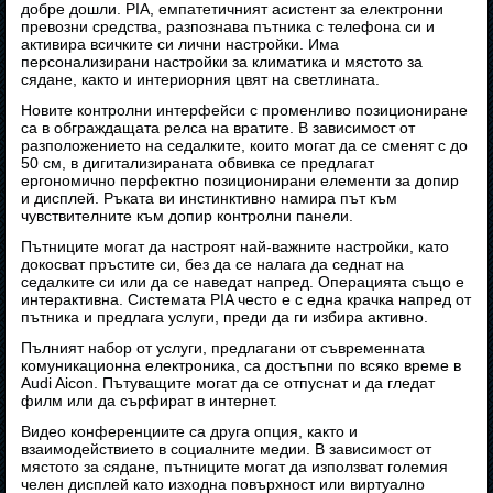
добре дошли. PIA, емпатетичният асистент за електронни
превозни средства, разпознава пътника с телефона си и
активира всичките си лични настройки. Има
персонализирани настройки за климатика и мястото за
сядане, както и интериорния цвят на светлината.
Новите контролни интерфейси с променливо позициониране
са в обграждащата релса на вратите. В зависимост от
разположението на седалките, които могат да се сменят с до
50 см, в дигитализираната обвивка се предлагат
ергономично перфектно позиционирани елементи за допир
и дисплей. Ръката ви инстинктивно намира път към
чувствителните към допир контролни панели.
Пътниците могат да настроят най-важните настройки, като
докосват пръстите си, без да се налага да седнат на
седалките си или да се наведат напред. Операцията също е
интерактивна. Системата PIA често е с една крачка напред от
пътника и предлага услуги, преди да ги избира активно.
Пълният набор от услуги, предлагани от съвременната
комуникационна електроника, са достъпни по всяко време в
Audi Aicon. Пътуващите могат да се отпуснат и да гледат
филм или да сърфират в интернет.
Видео конференциите са друга опция, както и
взаимодействието в социалните медии. В зависимост от
мястото за сядане, пътниците могат да използват големия
челен дисплей като изходна повърхност или виртуално