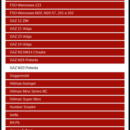
FSO Warszawa 223
FSO Warszawa М20, M20-57, 201 и 202
GAZ 12 ZIM
GAZ 21 Volga
GAZ 23 Volga
GAZ 24 Volga
GAZ M13/M14 Chayka
GAZ M26 Pobeda
GAZ М20 Pobeda
Goggomobil
Hillman Avenger
Hillman Minx Series IIIC
Hillman Super Minx
Humber Sceptre
Isetta
IFA F9