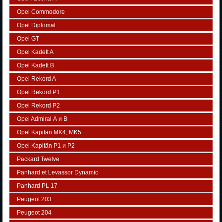
Opel Commodore
Opel Diplomat
Opel GT
Opel Kadett A
Opel Kadett B
Opel Rekord A
Opel Rekord P1
Opel Rekord P2
Opel Admiral А и В
Opel Kapitän MK4, MK5
Opel Kapitän P1 и P2
Packard Twelve
Panhard et Levassor Dynamic
Panhard PL 17
Peugeot 203
Peugeot 204