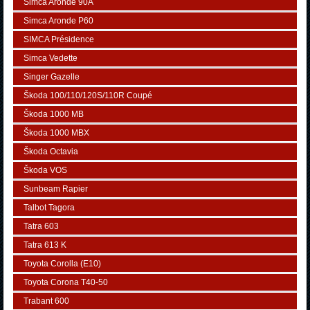
Simca Aronde 90A
Simca Aronde P60
SIMCA Présidence
Simca Vedette
Singer Gazelle
Škoda 100/110/120S/110R Coupé
Škoda 1000 MB
Škoda 1000 MBX
Škoda Octavia
Škoda VOS
Sunbeam Rapier
Talbot Tagora
Tatra 603
Tatra 613 K
Toyota Corolla (E10)
Toyota Corona T40-50
Trabant 600