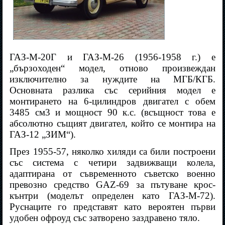
ГАЗ-М-20Г и ГАЗ-М-26 (1956-1958 г.) е
„бързоходен“ модел, отново произвеждан
изключително за нуждите на МГБ/КГБ.
Основната разлика със серийния модел е
монтирането на 6-цилиндров двигател с обем
3485 см3 и мощност 90 к.с. (всъщност това е
абсолютно същият двигател, който се монтира на
ГАЗ-12 „ЗИМ“).
През 1955-57, няколко хиляди са били построени
със система с четири задвижващи колела,
адаптирана от съвременното съветско военно
превозно средство GAZ-69 за пътуване крос-
кънтри (моделът определен като ГАЗ-М-72).
Руснаците го представят като вероятен първи
удобен офроуд със затворено заздравено тяло.