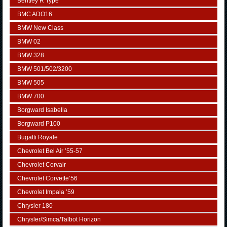
Bentley R Type
BMC ADO16
BMW New Class
BMW 02
BMW 328
BMW 501/502/3200
BMW 505
BMW 700
Borgward Isabella
Borgward P100
Bugatti Royale
Chevrolet Bel Air ’55-57
Chevrolet Corvair
Chevrolet Corvette’56
Chevrolet Impala ’59
Chrysler 180
Chrysler/Simca/Talbot Horizon