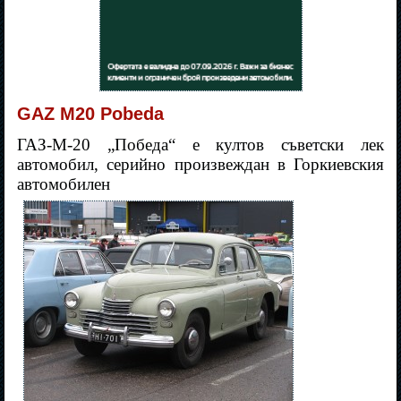
GAZ М20 Pobeda
ГАЗ-М-20 „Победа“ е култов съветски лек
автомобил, серийно произвеждан в Горкиевския
автомобилен