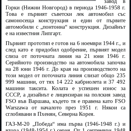
завод в
Горки (Нижни Новгород) в периода 1946-1958 г.
Това е първият съветски лек автомобил със
самоносеща конструкция и един от първите
автомобили с „понтонна“ конструкция. Дизайнът
е на известния Липгарт.
Първият прототип е готов на 6 ноември 1944 г., и
след като е придобил одобрение, първият модел
слиза от поточната линия на 21 юни 1946 г.
Серийното производство на автомобила започва
на 28 юни 1946 г. До края на производството на
този модел от поточната линия слизат общо 235
999 машини, от тях 14 222 кабриолета и 37 492
машини таксита. Колата е успешен износ за
СССР, а дизайнът е лицензиран на полския завод
FSO във Варшава, където тя е правена като FSO
Warszawa от началото през 1951 г. Някои са
сглобявани в Пхенян, Северна Корея.
ГАЗ-М-20 „Победа“ има първа (1946-1948 г.) и
втора (1948-1954 г.) серия. От 1 септември 1948