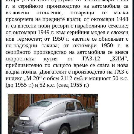
г. в серийното производство на автомобила са
включени отопление, отварящи се малки
прозорчета на предните врати; от октомври 1948
г. са внесени нови ресори с параболично сечение;
от октомври 1949 г. към серийния модел е сложен
нов термостат; от 1950 г. частите се обновяват с
по-надеждни такива; от октомври 1950 г. в
серийното производство на автомобила се внася
скоростната кутия от ГАЗ-12 „ЗИМ“,
приблизително по същото време се слага и нова
водна помпа. Двигателят е производство на ГАЗ с
индекс „М-20“ с обем 2112 см3 и мощност 50 к.с.
(до 1955 г.) и 52 к.с. (след 1955 г.)