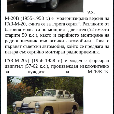
ГАЗ-
М-20В (1955-1958 г.) е
модернизирана версия на
ГАЗ-М-20, счита се за „трета серия“. Разликите от
базовия модел са по-мощният двигател (52 вместо
старите 50 к.с.), както и серийното монтиране на
радиоприемник във всички автомобили. Това е
първият съветски автомобил, който се предлага на
пазара със серийно монтиран радиоприемник.
ГАЗ-М-20Д (1956-1958 г.) е модел с форсиран
двигател (57-62 к.с.), произвеждан изключително
за нуждите на МГБ/КГБ.