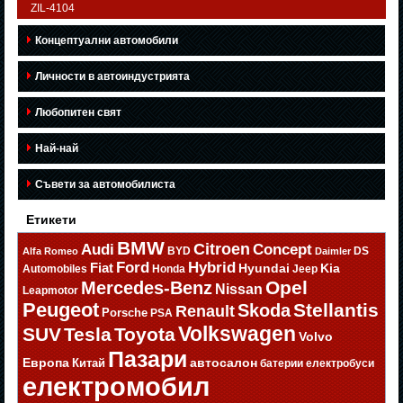
ZIL-4104
Концептуални автомобили
Личности в автоиндустрията
Любопитен свят
Най-най
Съвети за автомобилиста
Етикети
BMW
Citroen
Audi
Concept
BYD
DS
Alfa Romeo
Daimler
Ford
Hybrid
Fiat
Hyundai
Kia
Automobiles
Honda
Jeep
Opel
Mercedes-Benz
Nissan
Leapmotor
Peugeot
Stellantis
Skoda
Renault
Porsche
PSA
Volkswagen
SUV
Tesla
Toyota
Volvo
Пазари
Европа
автосалон
Китай
батерии
електробуси
електромобил