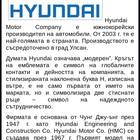
Hyundai
Motor Company e южнокорейски
производител на автомобили.
От
2003 г. тя е
най-голямата в страната. Производството е
съсредоточено в град Улсан.
Думата
Hyundai
означава „модерен”. Кръгът
на емблемата е символ на глобалните
контакти и дейността на компанията, а
стилизираната наклонена буква
H
, изписана
вътре, е не само първата от името на
марката, но и символизира две стиснати
ръце – символ на надеждното
сътрудничество.
Фирмата е основана от Чунг Джу-ънг през
1947 г. като Hyundai Engineering and
Construction Co. Hyundai Motor Co. (HMC) се
създава през 1967 г. Първият модел на