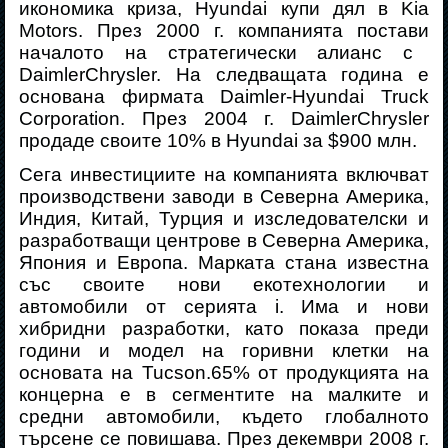
икономика криза
,
Hyundai куп
и дял в
Kia
Motors. През 2000 г. компанията постав
и
началото на стратегически алианс с
DaimlerChrysler. На следващата година е
основана фирмата Daimler-Hyundai Truck
Corporation. През 2004 г. DaimlerChrysler
продаде своите 10% в Hyundai за $900 млн.
Сега инвестициите
на компанията
включват
производствени заводи в Северна Америка,
Индия, Китай, Турция и изследователски и
разработващи центрове в Северна Америка,
Япония и Европа.
Марката стана известна
със своите нови екотехнологии и
автомобили от серията
i
. Има и нови
хибридни разработки, като показа преди
години и модел на горивни клетки на
основата на
Tucson.
65% от продукцията на
концерна е в сегментите на малките и
средни автомобили, където глобалното
търсене се повишава. През декември 2008 г.