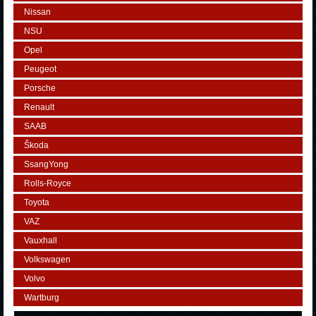
Nissan
NSU
Opel
Peugeot
Porsche
Renault
SAAB
Škoda
SsangYong
Rolls-Royce
Toyota
VAZ
Vauxhall
Volkswagen
Volvo
Wartburg