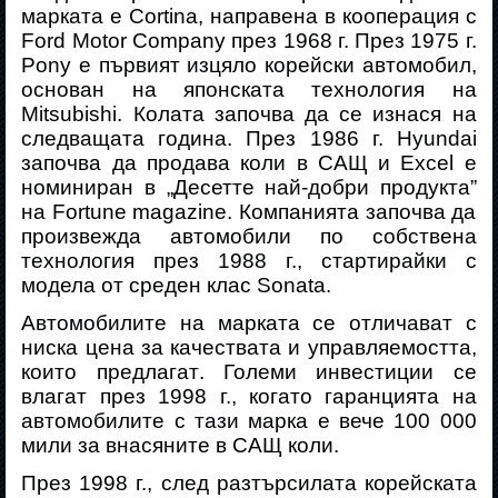
марката е Cortina, направена в кооперация с
Ford Motor Company през 1968 г. През 1975 г.
Pony е първият изцяло корейски автомобил,
основан на японската технология на
Mitsubishi. Колата започва да се изнася на
следващата година. През 1986 г. Hyundai
започва да продава коли в САЩ и Excel е
номиниран в
„
Десетте най-добри продукта
”
на Fortune magazine. Компанията започва да
произвежда автомобили по собствена
технология през 1988 г., стартирайки с
модела от среден клас Sonata.
Автомобилите на марката се отличават с
ниска цена за качествата и управляемостта,
които предлагат
.
Големи инвестиции се
влагат през 1998 г., когато гаранцията на
автомобили
те
с тази марка е вече 100 000
мили за внасяните в САЩ коли.
През 1998 г., след разтърсилата корейската