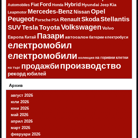
Ford
Hybrid
Fiat
Hyundai
Kia
Automobiles
Honda
Jeep
Opel
Mercedes-Benz
Nissan
Leapmotor
Peugeot
Stellantis
Skoda
Renault
Porsche
PSA
Volkswagen
SUV
Tesla
Toyota
Volvo
Пазари
Европа
автосалон
Китай
батерии
електробуси
електромобил
електромобили
на горивни клетки
колекция
производство
продажби
на търг
рекорд
юбилей
Архив
август 2026
юли 2026
юни 2026
май 2026
април 2026
март 2026
февруари 2026