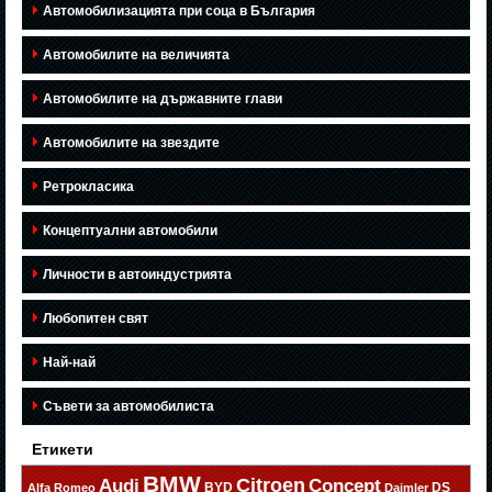
Автомобилизацията при соца в България
Автомобилите на величията
Автомобилите на държавните глави
Автомобилите на звездите
Ретрокласика
Концептуални автомобили
Личности в автоиндустрията
Любопитен свят
Най-най
Съвети за автомобилиста
Етикети
BMW
Citroen
Audi
Concept
BYD
DS
Alfa Romeo
Daimler