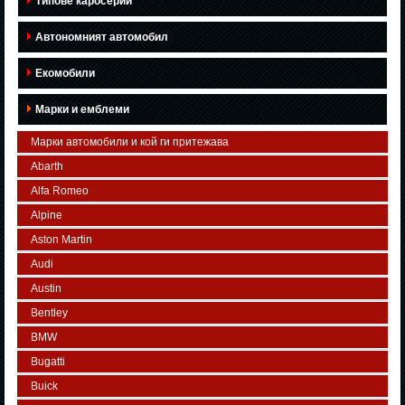
Типове каросерии
Автономният автомобил
Екомобили
Марки и емблеми
Марки автомобили и кой ги притежава
Abarth
Alfa Romeo
Alpine
Aston Martin
Audi
Austin
Bentley
BMW
Bugatti
Buick