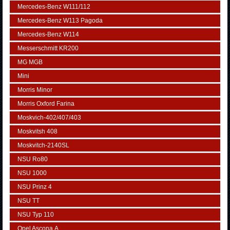
Mercedes-Benz W111/112
Mercedes-Benz W113 Pagoda
Mercedes-Benz W114
Messerschmitt KR200
MG MGB
Mini
Morris Minor
Morris Oxford Farina
Moskvich-402/407/403
Moskvitsh 408
Moskvitch-2140SL
NSU Ro80
NSU 1000
NSU Prinz 4
NSU TT
NSU Typ 110
Opel Ascona А