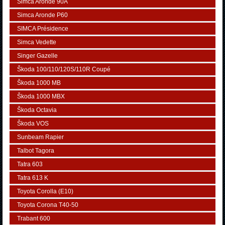
Simca Aronde 90A
Simca Aronde P60
SIMCA Présidence
Simca Vedette
Singer Gazelle
Škoda 100/110/120S/110R Coupé
Škoda 1000 MB
Škoda 1000 MBX
Škoda Octavia
Škoda VOS
Sunbeam Rapier
Talbot Tagora
Tatra 603
Tatra 613 K
Toyota Corolla (E10)
Toyota Corona T40-50
Trabant 600