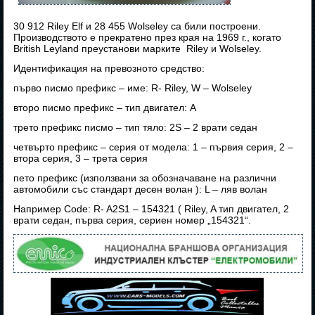
30 912 Riley Elf и 28 455 Wolseley са били построени.
Производството е прекратено през края на 1969 г., когато
British Leyland преустанови марките Riley и Wolseley.
Идентификация на превозното средство:
първо писмо префикс – име: R- Riley, W – Wolseley
второ писмо префикс – тип двигател: A
трето префикс писмо – тип тяло: 2S – 2 врати седан
четвърто префикс – серия от модела: 1 – първия серия, 2 –
втора серия, 3 – трета серия
пето префикс (използвани за обозначаване на различни
автомобили със стандарт десен волан ): L – ляв волан
Например Code: R- A2S1 – 154321 ( Riley, A тип двигател, 2
врати седан, първа серия, сериен номер „154321“.