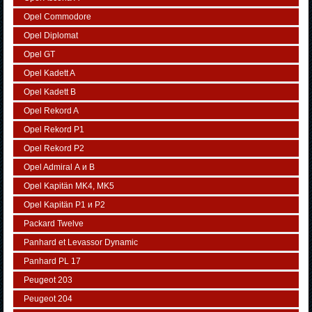
Opel Commodore
Opel Diplomat
Opel GT
Opel Kadett A
Opel Kadett B
Opel Rekord A
Opel Rekord P1
Opel Rekord P2
Opel Admiral А и В
Opel Kapitän MK4, MK5
Opel Kapitän P1 и P2
Packard Twelve
Panhard et Levassor Dynamic
Panhard PL 17
Peugeot 203
Peugeot 204