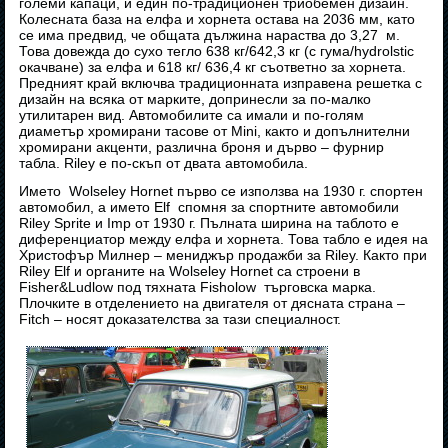
големи капаци, и един по-традиционен триобемен дизайн.
Колесната база на елфа и хорнета остава на 2036 мм, като
се има предвид, че общата дължина нараства до 3,27 м.
Това довежда до сухо тегло 638 кг/642,3 кг (с гума/hydrolstic
окачване) за елфа и 618 кг/ 636,4 кг съответно за хорнета.
Предният край включва традиционната изправена решетка с
дизайн на всяка от марките, допринесли за по-малко
утилитарен вид. Автомобилите са имали и по-голям
диаметър хромирани тасове от Mini, както и допълнителни
хромирани акценти, различна броня и дърво – фурнир
табла. Riley е по-скъп от двата автомобила.
Името Wolseley Hornet първо се използва на 1930 г. спортен
автомобил, а името Elf спомня за спортните автомобили
Riley Sprite и Imp от 1930 г. Пълната ширина на таблото е
диференциатор между елфа и хорнета. Това табло е идея на
Христофър Милнер – мениджър продажби за Riley. Както при
Riley Elf и органите на Wolseley Hornet са строени в
Fisher&Ludlow под тяхната Fisholow търговска марка.
Плочките в отделението на двигателя от дясната страна –
Fitch – носят доказателства за тази специалност.