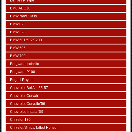
Bentley R Type
BMC ADO16
BMW New Class
BMW 02
BMW 328
BMW 501/502/3200
BMW 505
BMW 700
Borgward Isabella
Borgward P100
Bugatti Royale
Chevrolet Bel Air ’55-57
Chevrolet Corvair
Chevrolet Corvette’56
Chevrolet Impala ’59
Chrysler 180
Chrysler/Simca/Talbot Horizon