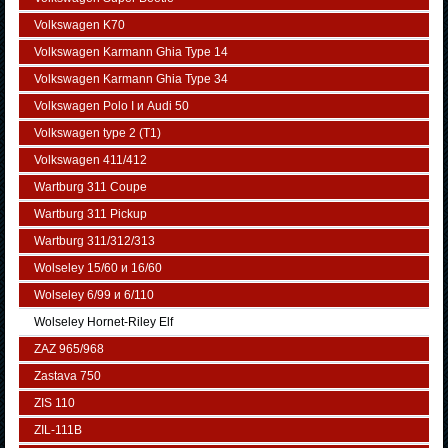
Volkswagen K70
Volkswagen Karmann Ghia Type 14
Volkswagen Karmann Ghia Type 34
Volkswagen Polo I и Audi 50
Volkswagen typе 2 (Т1)
Volkswagen 411/412
Wartburg 311 Coupe
Wartburg 311 Pickup
Wartburg 311/312/313
Wolseley 15/60 и 16/60
Wolseley 6/99 и 6/110
Wolseley Hornet-Riley Elf
ZAZ 965/968
Zastava 750
ZIS 110
ZIL-111В