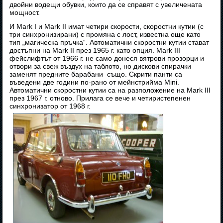
двойни водещи обувки, които да се справят с увеличената
мощност.
И Mark I и Mark II имат четири скорости, скоростни кутии (с
три синхронизирани) с промяна с лост, известна още като
тип „магическа пръчка“. Автоматични скоростни кутии стават
достъпни на Mark II през 1965 г. като опция. Mark III
фейслифтът от 1966 г. не само донеся вятрови прозорци и
отвори за свеж въздух на таблото, но дискови спирачки
заменят предните барабани също. Скрити панти са
въведени две години по-рано от мейнстрийма Mini.
Автоматични скоростни кутии са на разположение на Mark III
през 1967 г. отново. Прилага се вече и четиристепенен
синхронизатор от 1968 г.