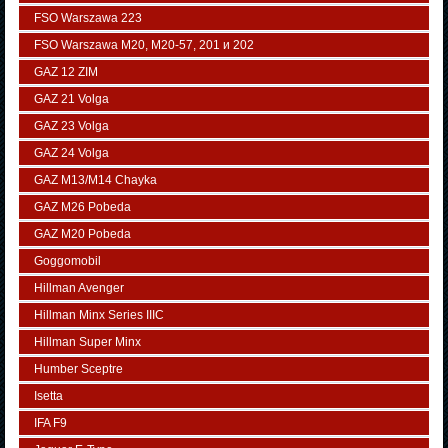
FSO Warszawa 223
FSO Warszawa М20, M20-57, 201 и 202
GAZ 12 ZIM
GAZ 21 Volga
GAZ 23 Volga
GAZ 24 Volga
GAZ M13/M14 Chayka
GAZ M26 Pobeda
GAZ М20 Pobeda
Goggomobil
Hillman Avenger
Hillman Minx Series IIIC
Hillman Super Minx
Humber Sceptre
Isetta
IFA F9