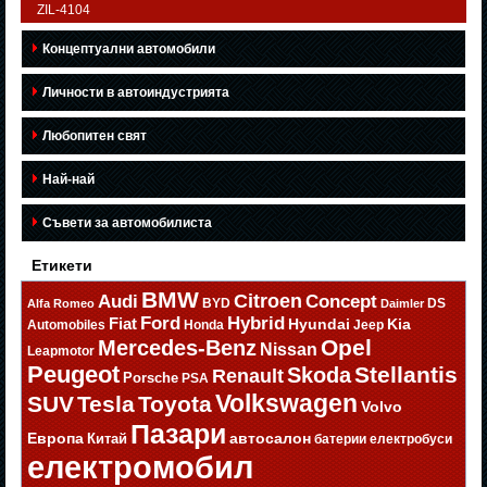
ZIL-4104
Концептуални автомобили
Личности в автоиндустрията
Любопитен свят
Най-най
Съвети за автомобилиста
Етикети
BMW
Citroen
Audi
Concept
BYD
DS
Alfa Romeo
Daimler
Ford
Hybrid
Fiat
Hyundai
Kia
Automobiles
Honda
Jeep
Opel
Mercedes-Benz
Nissan
Leapmotor
Peugeot
Stellantis
Skoda
Renault
Porsche
PSA
Volkswagen
SUV
Tesla
Toyota
Volvo
Пазари
Европа
автосалон
Китай
батерии
електробуси
електромобил