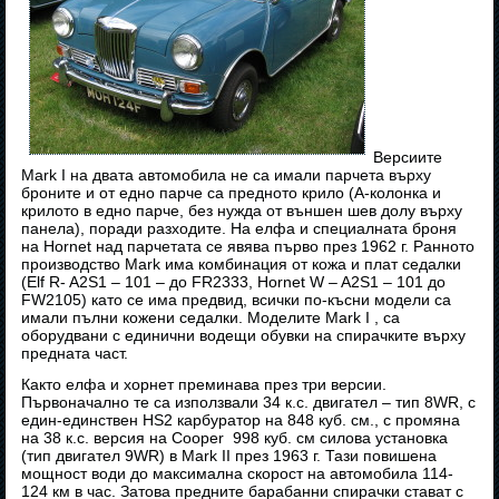
Версиите
Mark I на двата автомобила не са имали парчета върху
броните и от едно парче са предното крило (A-колонка и
крилото в едно парче, без нужда от външен шев долу върху
панела), поради разходите. На елфа и специалната броня
на Hornet над парчетата се явява първо през 1962 г. Ранното
производство Mark има комбинация от кожа и плат седалки
(Elf R- A2S1 – 101 – до FR2333, Hornet W – A2S1 – 101 до
FW2105) като се има предвид, всички по-късни модели са
имали пълни кожени седалки. Моделите Mark I , са
оборудвани с единични водещи обувки на спирачките върху
предната част.
Както елфа и хорнет преминава през три версии.
Първоначално те са използвали 34 к.с. двигател – тип 8WR, с
един-единствен HS2 карбуратор на 848 куб. см., с промяна
на 38 к.с. версия на Cooper 998 куб. см силова установка
(тип двигател 9WR) в Mark II през 1963 г. Тази повишена
мощност води до максимална скорост на автомобила 114-
124 км в час. Затова предните барабанни спирачки стават с