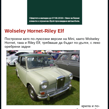
Wolseley Hornet-Riley Elf
Построени като по-луксозни версии на Mini, както Wolseley
Hornet, така и Riley Elf, трябваше да бъдат по-дълги, с леко
оребрени задни
крила и по-