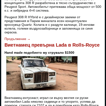
концепцията 308 R разработена в тясно сътрудничество с
Peugeot Sport. Автомобилът притежава обща мощност от 500
к.с. и хибридна 4×4 система.
Peugeot 308 R HYbrid е с дизайнерски заемки от
представения в Париж миналата есен концептуален
кросоувър Quartz. Колата е с раздути калници, 19-инчови
колела, големи въздухозаборници и запомняща се синя
окраска.
Продължение
→
Виетнамец превърна Lada в Rolls-Royce
Hand made подобието му струвало $1500
Виатнамец-ентусиаст, играл си върху вехтия си руски
автомобил Lada няколко седмици и то упорито, успява да
прекрои старата си 2107 и да я преобрази като Rolls-Royce