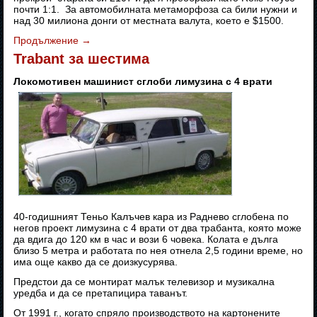
почти 1:1. За автомобилната метаморфоза са били нужни и
над 30 милиона донги от местната валута, което е $1500.
Продължение
→
Trabant за шестима
Локомотивен машинист сглоби лимузина с 4 врати
40-годишният Теньо Калъчев кара из Раднево сглобена по
негов проект лимузина с 4 врати от два трабанта, която може
да вдига до 120 км в час и вози 6 човека. Колата е дълга
близо 5 метра и работата по нея отнела 2,5 години време, но
има още какво да се доизкусурява.
Предстои да се монтират малък телевизор и музикална
уредба и да се претапицира таванът.
От 1991 г., когато спряло производството на картонените