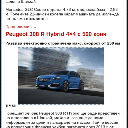
салон в Шанхай.
Mercedes GLC Coupe е дълъг 4,73 м, с колесна база – 2,83
м. Големите 21-инчови колела карат машината да изглежда
по-голяма отколкото е.
Продължение
→
Peugeot 308 R Hybrid 4×4 с 500 коня
Развива електронно ограничена макс. скорост от 250 км
в час
Горещият хечбек Peugeot 308 R HYbrid ще бъде представен
на автосалона в Шанхай, макар и все още да няма
информация за цени и лансиране на пазара. Той е версия
на популярния френски хечбек, загатната през 2013 г. от