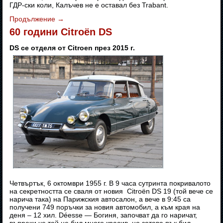
ГДР-ски коли, Калъчев не е оставал без Trabant.
Продължение
→
60 години Citroën DS
DS се отделя от Citroen през 2015 г.
Четвъртък, 6 октомври 1955 г. В 9 часа сутринта покривалото
на секретността се сваля от новия Citroën DS 19 (той вече се
нарича така) на Парижския автосалон, а вече в 9:45 са
получени 749 поръчки за новия автомобил, а към края на
деня – 12 хил. Déesse — Богиня, започват да го наричат,