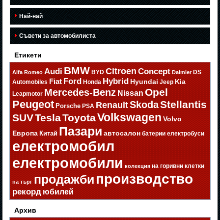
Най-най
Съвети за автомобилиста
Етикети
BMW
Citroen
Audi
Concept
BYD
DS
Alfa Romeo
Daimler
Ford
Hybrid
Fiat
Hyundai
Kia
Automobiles
Honda
Jeep
Opel
Mercedes-Benz
Nissan
Leapmotor
Peugeot
Stellantis
Skoda
Renault
Porsche
PSA
Volkswagen
SUV
Tesla
Toyota
Volvo
Пазари
Европа
автосалон
Китай
батерии
електробуси
електромобил
електромобили
на горивни клетки
колекция
производство
продажби
на търг
рекорд
юбилей
Архив