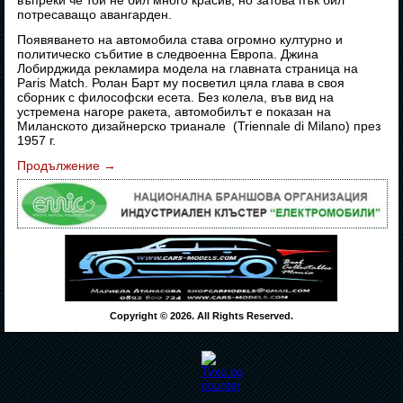
въпреки че той не бил много красив, но затова пък бил
потресаващо авангарден.
Появяването на автомобила става огромно културно и
политическо събитие в следвоенна Европа. Джина
Лобирджида рекламира модела на главната страница на
Paris Match. Ролан Барт му посветил цяла глава в своя
сборник с философски есета. Без колела, във вид на
устремена нагоре ракета, автомобилът е показан на
Миланското дизайнерско трианале (Triennale di Milano) през
1957 г.
Продължение
→
Copyright © 2026. All Rights Reserved.