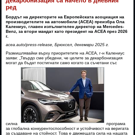
декарбонизация са начело в дневния
ред
Бордът на директорите на Европейската асоциация на
производителите на автомобили (ACEA) преизбра Ола
Калениус, главен изпълнителен директор на Mercedes-
Benz, за втори мандат като президент на ACEA през 2026
г.
acea.auto/press-release, Брюксел, декември 2025 г.
Размишлявайки върху приоритетите на ACEA, г-н Калениус
заяви: „Твърдо сме убедени, че целите за декарбонизация
могат да бъдат постигнати само когато са съчетани със
силна
програма
за глобална конкурентоспособност и устойчивост на веригата
за създаване на стойност. Това е движещата сила на нашата