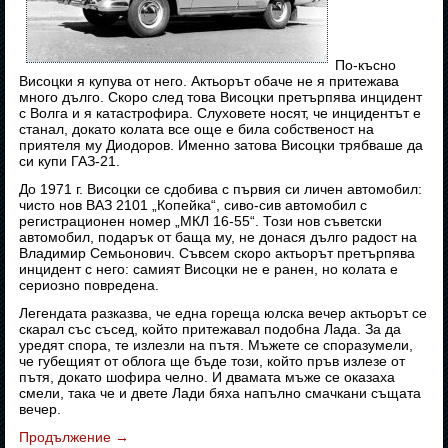
По-късно
Висоцки я купува от него. Актьорът обаче не я притежава
много дълго. Скоро след това Висоцки претърпява инцидент
с Волга и я катастрофира. Слуховете носят, че инцидентът е
станал, докато колата все още е била собственост на
приятеля му Диодоров. Именно затова Висоцки трябваше да
си купи ГАЗ-21.
До 1971 г. Висоцки се сдобива с първия си личен автомобил:
чисто нов ВАЗ 2101 „Копейка“, сиво-сив автомобил с
регистрационен номер „МКЛ 16-55“. Този нов съветски
автомобил, подарък от баща му, не донася дълго радост на
Владимир Семьонович. Съвсем скоро актьорът претърпява
инцидент с него: самият Висоцки не е ранен, но колата е
сериозно повредена.
Легендата разказва, че една гореща юлска вечер актьорът се
скарал със съсед, който притежавал подобна Лада. За да
уредят спора, те излезли на пътя. Мъжете се споразумели,
че губещият от облога ще бъде този, който пръв излезе от
пътя, докато шофира челно. И двамата мъже се оказаха
смели, така че и двете Лади бяха напълно смачкани същата
вечер.
Продължение
→