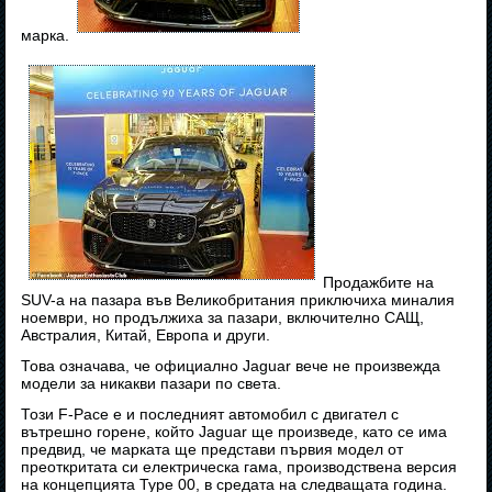
марка.
Продажбите на
SUV-а на пазара във Великобритания приключиха миналия
ноември, но продължиха за пазари, включително САЩ,
Австралия, Китай, Европа и други.
Това означава, че официално Jaguar вече не произвежда
модели за никакви пазари по света.
Този F-Pace е и последният автомобил с двигател с
вътрешно горене, който Jaguar ще произведе, като се има
предвид, че марката ще представи първия модел от
преоткритата си електрическа гама, производствена версия
на концепцията Type 00, в средата на следващата година.