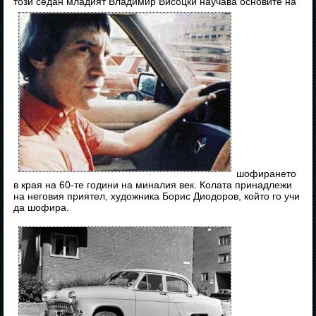
този седан младият Владимир Висоцки научава основите на
шофирането
в края на 60-те години на миналия век. Колата принадлежи
на неговия приятел, художника Борис Диодоров, който го учи
да шофира.