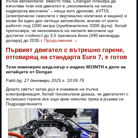
пътни автомобили. Вместо това, Changan планира да
използва този нов двигател в „икономиката на ниска
надморска височина“ – неща като дронове, eVTOL
(електрически самолети с вертикално излитане и кацане) и
може би един ден летящи автомобили, всички от които
работят под 1000 метра (приблизително 3300 фута). Китай
прогнозира, че икономиката на ниските височини ще
достигне стойност до 3,5 трилиона йени (490 милиарда
долара) до 2035 г.
Продължение
→
Първият двигател с вътрешно горене,
отговарящ на стандарта Euro 7, е готов
Този инженерен шедьовър с индекс M15NTH е дело на
китайците от Dongan
Fakti.bg, 27 декември 2025 г. 10:05 75
Докато светът затаи дъх в очакване на пълна
електрификация, Китай тихомълком доказа, че двигателят с
вътрешно горене все още крие няколко трика в ръкава си.
Подразделението