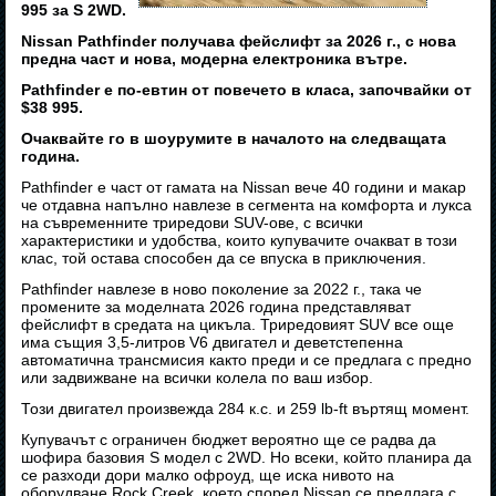
995 за S 2WD.
Nissan Pathfinder получава фейслифт за 2026 г., с нова
предна част и нова, модерна електроника вътре.
Pathfinder е по-евтин от повечето в класа, започвайки от
$38 995.
Очаквайте го в шоурумите в началото на следващата
година.
Pathfinder е част от гамата на Nissan вече 40 години и макар
че отдавна напълно навлезе в сегмента на комфорта и лукса
на съвременните триредови SUV-ове, с всички
характеристики и удобства, които купувачите очакват в този
клас, той остава способен да се впуска в приключения.
Pathfinder навлезе в ново поколение за 2022 г., така че
промените за моделната 2026 година представляват
фейслифт в средата на цикъла. Триредовият SUV все още
има същия 3,5-литров V6 двигател и деветстепенна
автоматична трансмисия както преди и се предлага с предно
или задвижване на всички колела по ваш избор.
Този двигател произвежда 284 к.с. и 259 lb-ft въртящ момент.
Купувачът с ограничен бюджет вероятно ще се радва да
шофира базовия S модел с 2WD. Но всеки, който планира да
се разходи дори малко офроуд, ще иска нивото на
оборудване Rock Creek, което според Nissan се предлага с