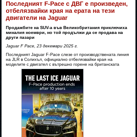
Последният F-Pace с ДВГ е произведен,
отбелязвайки края на ерата на тези
двигатели на Jaguar
Продажбите на SUV-а във Великобритания приключиха
миналия ноември, но той продължи да се продава на
други пазари
Jaguar F Pace, 23 декември 2025 г.
Последният Jaguar F-Pace слезе от производствената линия
на JLR в Солихъл, официално отбелязвайки края на
моделите с двигател с вътрешно горене на британската