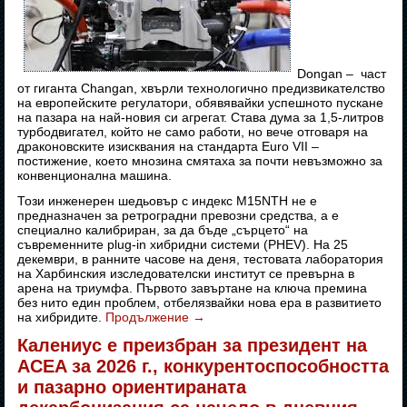
Dongan – част
от гиганта Changan, хвърли технологично предизвикателство
на европейските регулатори, обявявайки успешното пускане
на пазара на най-новия си агрегат. Става дума за 1,5-литров
турбодвигател, който не само работи, но вече отговаря на
драконовските изисквания на стандарта Euro VII –
постижение, което мнозина смятаха за почти невъзможно за
конвенционална машина.
Този инженерен шедьовър с индекс M15NTH не е
предназначен за ретроградни превозни средства, а е
специално калибриран, за да бъде „сърцето“ на
съвременните plug-in хибридни системи (PHEV). На 25
декември, в ранните часове на деня, тестовата лаборатория
на Харбинския изследователски институт се превърна в
арена на триумфа. Първото завъртане на ключа премина
без нито един проблем, отбелязвайки нова ера в развитието
на хибридите.
Продължение
→
Калениус е преизбран за президент на
ACEA за 2026 г., конкурентоспособността
и пазарно ориентираната