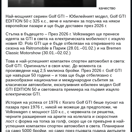
качество
Най-мощният сериен Golf GTI – Юбилейният модел, Golf GTI
EDITION 50 с 325 к.с., вече е наличен за поръчка на някои
европейски пазари и ще бъде доставен през 2026 г.
Стъпка в бъдещето – През 2026 г. Volkswagen ще пренесе
идеята за GTI в света на електрическата мобилност с изцяло
новия ID. Polo GTI ще е бъде отбелязан на откриването на
сезона на Rétromobile в Париж (28.01.–01.02.) и на Bremen
Classic Motorshow (30.01.–02.02.)
Това е най-успешният компактен спортен автомобил в света:
Golf GTI. Оригиналът в своя клас. До момента са
произведени над 2,5 милиона бройки. През 2026 г. Golf GTI
ще навърши 50 години – и това ще бъде отбелязано с
разнообразни национални и международни събития за
класически автомобили, ексклузивния юбилеен модел Golf
GTI EDITION 50 и световната премиера на първия изцяло
електрически GTI.
История на успеха от 1976 г. Когато Golf GTI беше пуснат на
пазара през 1976 г., никой не можеше да предположи, че
Volkswagen с мощност 110 к.с., с червената си решетка,
черните разширения на арките на колелата и скоростния
лост с форма на топка за голф, скоро ще се превърне в най-
успешния компактен спортен автомобил в света. Планирани
са само 5000 бройки, но само през първата година дилърите