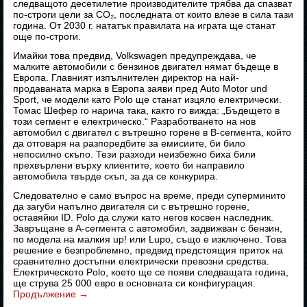
следващото десетилетие производителите трябва да спазват
по-строги цели за CO₂, последната от които влезе в сила тази
година. От 2030 г. нататък правилата на играта ще станат
още по-строги.
Имайки това предвид, Volkswagen предупреждава, че
малките автомобили с бензинов двигател нямат бъдеще в
Европа. Главният изпълнителен директор на най-
продаваната марка в Европа заяви пред Auto Motor und
Sport, че модели като Polo ще станат изцяло електрически.
Томас Шефер го нарича така, както го вижда: „Бъдещето в
този сегмент е електрическо.“ Разработването на нов
автомобил с двигател с вътрешно горене в B-сегмента, който
да отговаря на разпоредбите за емисиите, би било
непосилно скъпо. Тези разходи неизбежно биха били
прехвърлени върху клиентите, което би направило
автомобила твърде скъп, за да се конкурира.
Следователно е само въпрос на време, преди суперминито
да загуби напълно двигателя си с вътрешно горене,
оставяйки ID. Polo да служи като негов косвен наследник.
Завръщане в A-сегмента с автомобил, задвижван с бензин,
по модела на малкия up! или Lupo, също е изключено. Това
решение е безпроблемно, предвид предстоящия приток на
сравнително достъпни електрически превозни средства.
Електрическото Polo, което ще се появи следващата година,
ще струва 25 000 евро в основната си конфигурация.
Продължение
→