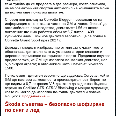
така трябва да се предлага в два размера, което означава,
че емблематичният спортен автомобил на компанията може
да получи още по-голям двигател.
Според нов доклад на Corvette Blogger, позоваващ се на
информация от книгата за части на GM и „човек, близък“ до
автомобилния производител, двигателят LS6 от шесто
поколение ще има работен обем от 6,7 литра – 409
кубически инча. Този нов двигател вероятно ще се появи в
Corvette Grand Sport през 2027 г.
Докладът споделя изображение от книгата с части, което
обозначава двигателя като алуминиев с горни клапани и
директно впръскване на горивото в порта. Предишни слухове
предполагаха, че GM ще използва по-малкия двигател, нов
5,7-литров агрегат, в автомобили като Chevrolet Silverado
1500.
По-големият двигател вероятно ще задвижва Corvette, който
GM ще настрои за мощност и производителност. Вероятно
ще видим и 6,7-литровия V-8 двигател да задвижва бъдеща
версия на Cadillac CT5. CT5-V Blackwing е мощно чудовище,
което би могло да използва по-голям двигател и повече
мощност.
Продължение
→
Škoda съветва – безопасно шофиране
по сняг и лед