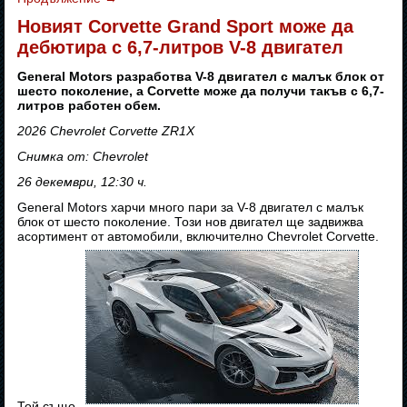
Новият Corvette Grand Sport може да
дебютира с 6,7-литров V-8 двигател
General Motors разработва V-8 двигател с малък блок от
шесто поколение, а Corvette може да получи такъв с 6,7-
литров работен обем.
2026 Chevrolet Corvette ZR1X
Снимка от: Chevrolet
26 декември, 12:30 ч.
General Motors харчи много пари за V-8 двигател с малък
блок от шесто поколение. Този нов двигател ще задвижва
асортимент от автомобили, включително Chevrolet Corvette.
Той също