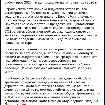
работа през 2025 г. и ще продължи да го прави през 2026 г.“
Европейската автомобилна индустрия остава изцяло
ангажирана с мобилността с нулеви емисии и активно
участва в стратегическия диалог с Европейската комисия
относно бъдещето на автомобилната индустрия в Европа.
Приетият със законодателни предложения – „Автомобилен
пакет“, включително преразглеждането на стандартите за
CO2 за автомобили и микробуси, законодателството за
зелени корпоративни автопаркове и автомобилния омнибус,
ще бъде определящ момент за ЕС да възприеме по-
прагматичен курс.
„Гъвкавостта, технологичната отвореност и целенасочените
политики за автомобили, микробуси, камиони и автобуси
остават от съществено значение за връщането на зелената
трансформация и конкурентоспособността на
промишлеността на Европа в правилната посока“, каза
Калениус. „Имаме големи очаквания, тъй като залогът е
много.“
Г-н Калениус беше преизбран за президент на ACEA по
време на поредното заседание на нейния Съвет на
директорите, който е съставен от главните изпълнителни
директори на 16-те големи европейски производители на
автомобили, микробуси, камиони и автобуси. Президентът на
ACEA се избира от нейните членове ежегодно за
едногодишен мандат, който може да бъде подновен веднъж.
Продължение
→