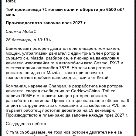
R05E.
Той произвежда 71 конски сили и обороти до 6500 об/
мин.
Производството започва през 2027 г.
Снимка Motor1
26 декември, в 10:19 ч.
Ванкеловият роторен двигател е легендарен: компактен,
мощен, ултраплавен двигател с един триъгълен ротор в
сърцето си. Mazda, разбира се, е пионер на ванкеловия
двигател,използвайки го в автомобили като Cosmo, RX-7 и
състезателния автомобил 787B. Но този нов роторен
двигател не идва от Mazda – както при повечето
технологични пробиви напоследък, този е от Китай.
Компания, наречена Changan, е разработила нов роторен
двигател, според съобщения от CarNewsChina. Той се
нарича R05E и е първият мощен роторен двигател,
разработен в региона. Проектът първоначално е обявен на 9
април в сътрудничество с компанията за мобилност AVL, но
първият работещ прототип дебютира на 19 декември.
Производството е планирано да започне някъде през 2027 г.
Създаден за небето
С тъга съобщаваме, че този нов роторен двигател не е за