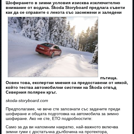
Шофирането в зимни условия изисква изключително
внимание от водача. Škoda Storyboard предлага съвети
как да се справите с лекота със заснежени и заледени
пътища.
Освен това, експертни мнения са предоставени от някой,
който тества автомобилни системи на Škoda отвъд
Северния полярен кръг.
skoda-storyboard.com
Предполагаме, че вече сте запознати със задачите преди
шофиране и общата подготовка на автомобила за зимно
шофиране. Ако не сте, ЕТО подробностите:
Само за да ви напомним накратко, най-важното включва
зимни гуми с достатъчна дълбочина на протектора,