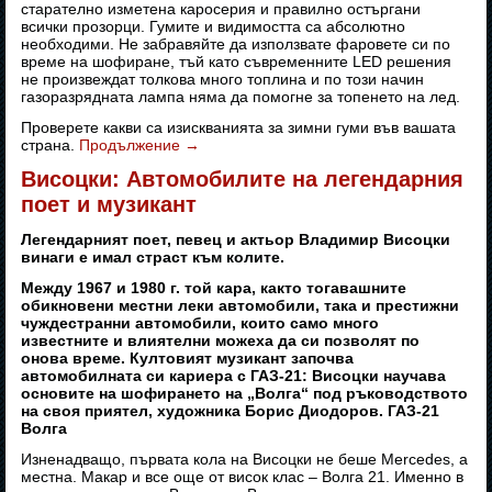
старателно изметена каросерия и правилно остъргани
всички прозорци. Гумите и видимостта са абсолютно
необходими. Не забравяйте да използвате фаровете си по
време на шофиране, тъй като съвременните LED решения
не произвеждат толкова много топлина и по този начин
газоразрядната лампа няма да помогне за топенето на лед.
Проверете какви са изискванията за зимни гуми във вашата
страна.
Продължение
→
Висоцки: Автомобилите на легендарния
поет и музикант
Легендарният поет, певец и актьор Владимир Висоцки
винаги е имал страст към колите.
Между 1967 и 1980 г. той кара, както тогавашните
обикновени местни леки автомобили, така и престижни
чуждестранни автомобили, които само много
известните и влиятелни можеха да си позволят по
онова време. Култовият музикант започва
автомобилната си кариера с ГАЗ-21: Висоцки научава
основите на шофирането на „Волга“ под ръководството
на своя приятел, художника Борис Диодоров. ГАЗ-21
Волга
Изненадващо, първата кола на Висоцки не беше Mercedes, а
местна. Макар и все още от висок клас – Волга 21. Именно в