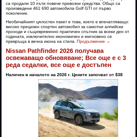
са продали 10 пъти повече превозни средства. Общо са
произведени 461 690 автомобила Golf GTI от първо
поколение.
Необичайният цялостен пакет е това, което е впечатляващо:
високо прецизен спортен автомобил за самотни алпийски
проходи и същевременно практичен спътник за всеки ден от
годината, изключително икономичен и мигновено се
превръща в вечна икона на стила.
Продължение
→
Nissan Pathfinder 2026 получава
освежаващо обновяване; Все още е с 3
реда седалки, все още е достъпен
Наличен в началото на 2026 г. Цените започват от $38