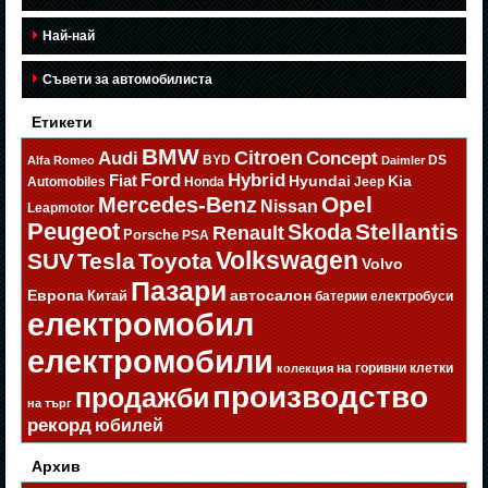
Най-най
Съвети за автомобилиста
Етикети
BMW
Citroen
Audi
Concept
BYD
DS
Alfa Romeo
Daimler
Ford
Hybrid
Fiat
Hyundai
Kia
Automobiles
Honda
Jeep
Opel
Mercedes-Benz
Nissan
Leapmotor
Peugeot
Stellantis
Skoda
Renault
Porsche
PSA
Volkswagen
SUV
Tesla
Toyota
Volvo
Пазари
Европа
автосалон
Китай
батерии
електробуси
електромобил
електромобили
на горивни клетки
колекция
производство
продажби
на търг
рекорд
юбилей
Архив