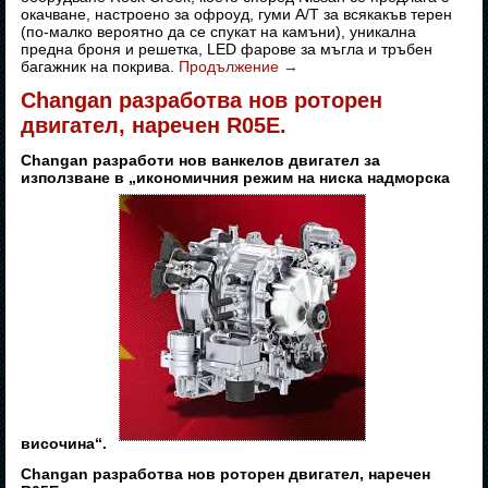
окачване, настроено за офроуд, гуми A/T за всякакъв терен
(по-малко вероятно да се спукат на камъни), уникална
предна броня и решетка, LED фарове за мъгла и тръбен
багажник на покрива.
Продължение
→
Changan разработва нов роторен
двигател, наречен R05E.
Changan разработи нов ванкелов двигател за
използване в „икономичния режим на ниска надморска
височина“.
Changan разработва нов роторен двигател, наречен