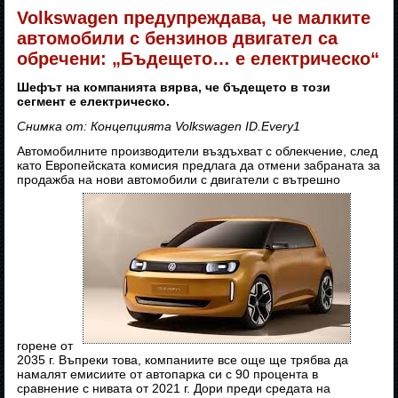
Volkswagen предупреждава, че малките
автомобили с бензинов двигател са
обречени: „Бъдещето… е електрическо“
Шефът на компанията вярва, че бъдещето в този
сегмент е електрическо.
Снимка от: Концепцията Volkswagen ID.Every1
Автомобилните производители въздъхват с облекчение, след
като Европейската комисия предлага да отмени забраната за
продажба на нови автомобили с двигатели с вътрешно
горене от
2035 г. Въпреки това, компаниите все още ще трябва да
намалят емисиите от автопарка си с 90 процента в
сравнение с нивата от 2021 г. Дори преди средата на