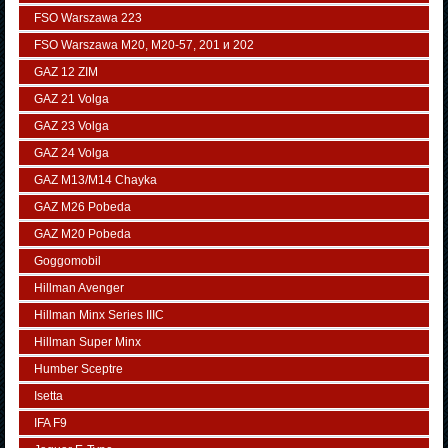
FSO Warszawa 223
FSO Warszawa М20, M20-57, 201 и 202
GAZ 12 ZIM
GAZ 21 Volga
GAZ 23 Volga
GAZ 24 Volga
GAZ M13/M14 Chayka
GAZ M26 Pobeda
GAZ М20 Pobeda
Goggomobil
Hillman Avenger
Hillman Minx Series IIIC
Hillman Super Minx
Humber Sceptre
Isetta
IFA F9