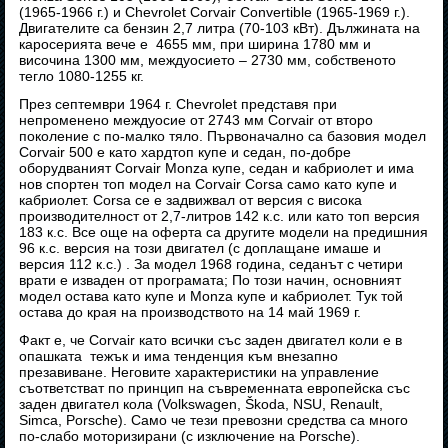
(1965-1966 г.) и Chevrolet Corvair Convertible (1965-1969 г.).
Двигателите са бензин 2,7 литра (70-103 кВт). Дължината на
каросерията вече е 4655 мм, при ширина 1780 мм и
височина 1300 мм, междуосието – 2730 мм, собственото
тегло 1080-1255 кг.
През септември 1964 г. Chevrolet представя при
непроменено междуосие от 2743 мм Corvair от второ
поколение с по-малко тяло. Първоначално са базовия модел
Corvair 500 е като хардтоп купе и седан, по-добре
оборудваният Corvair Monza купе, седан и кабриолет и има
нов спортен топ модел на Corvair Corsa само като купе и
кабриолет. Corsa се е задвижвал от версия с висока
производителност от 2,7-литров 142 к.с. или като топ версия
183 к.с. Все още на оферта са другите модели на предишния
96 к.с. версия на този двигател (с доплащане имаше и
версия 112 к.с.) . За модел 1968 година, седанът с четири
врати е изваден от програмата; По този начин, основният
модел остава като купе и Monza купе и кабриолет. Тук той
остава до края на производството на 14 май 1969 г.
Факт е, че Corvair като всички със заден двигател коли е в
опашката тежък и има тенденция към внезапно
презавиване. Неговите характеристики на управление
съответстват по принцип на съвременната европейска със
заден двигател кола (Volkswagen, Škoda, NSU, Renault,
Simca, Porsche). Само че тези превозни средства са много
по-слабо моторизирани (с изключение на Porsche).