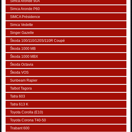
Simca Aronde 90A
Simca Aronde P60
SIMCA Présidence
Simca Vedette
Singer Gazelle
Škoda 100/110/120S/110R Coupé
Škoda 1000 MB
Škoda 1000 MBX
Škoda Octavia
Škoda VOS
Sunbeam Rapier
Talbot Tagora
Tatra 603
Tatra 613 K
Toyota Corolla (E10)
Toyota Corona T40-50
Trabant 600