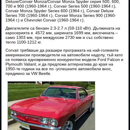
Deluxe/Corvair Monza/Corvair Monza Spyder серия 500, 600,
700 и 900 (1960-1964 г.), Corvair Series 500 (1960-1964 г.),
Corvair Monza Spyder Series 600 (1964 г.), Corvair Deluxe
Series 700 (1960-1964 г.), Corvair Monza Series 900 (1960-
1964 г.) и Chevrolet Corvair (1960-1964 г.).
Двигателите са бензин 2.3-2.7 л (59-110 кВт). Дължината на
каросерията е 4572 мм, ширината 1699 мм, височината –
само 1303 мм, при междуосие 2730 мм и със собствено
тегло 1100-1212 кг.
Corvair трябваше да разшири програмата на най-големите
американски производители на автомобили надолу, тъй като
се появиха едновременно конкурентни модели Ford Falcon и
Plymouth Valiant, и да предложи алтернатива до края на
1950-те години на все по -успешните автомобили внос,
предимно за VW Beetle.