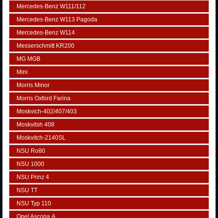
Mercedes-Benz W111/112
Mercedes-Benz W113 Pagoda
Mercedes-Benz W114
Messerschmitt KR200
MG MGB
Mini
Morris Minor
Morris Oxford Farina
Moskvich-402/407/403
Moskvitsh 408
Moskvitch-2140SL
NSU Ro80
NSU 1000
NSU Prinz 4
NSU TT
NSU Typ 110
Opel Ascona А