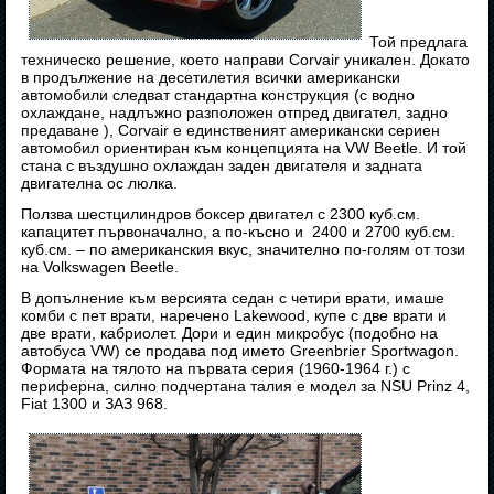
Той предлага
техническо решение, което направи Corvair уникален. Докато
в продължение на десетилетия всички американски
автомобили следват стандартна конструкция (с водно
охлаждане, надлъжно разположен отпред двигател, задно
предаване ), Corvair е единственият американски сериен
автомобил ориентиран към концепцията на VW Beetle. И той
стана с въздушно охлаждан заден двигателя и задната
двигателна ос люлка.
Ползва шестцилиндров боксер двигател с 2300 куб.см.
капацитет първоначално, а по-късно и 2400 и 2700 куб.см.
куб.см. – по американския вкус, значително по-голям от този
на Volkswagen Beetle.
В допълнение към версията седан с четири врати, имаше
комби с пет врати, наречено Lakewood, купе с две врати и
две врати, кабриолет. Дори и един микробус (подобно на
автобуса VW) се продава под името Greenbrier Sportwagon.
Формата на тялото на първата серия (1960-1964 г.) с
периферна, силно подчертана талия е модел за NSU Prinz 4,
Fiat 1300 и ЗАЗ 968.