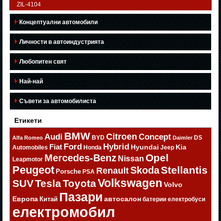
ZIL-4104
Концептуални автомобили
Личности в автоиндустрията
Любопитен свят
Най-най
Съвети за автомобилиста
Етикети
BMW
Citroen
Audi
Concept
BYD
DS
Alfa Romeo
Daimler
Ford
Hybrid
Fiat
Hyundai
Kia
Automobiles
Honda
Jeep
Opel
Mercedes-Benz
Nissan
Leapmotor
Peugeot
Stellantis
Skoda
Renault
Porsche
PSA
Volkswagen
SUV
Tesla
Toyota
Volvo
Пазари
Европа
автосалон
Китай
батерии
електробуси
електромобил