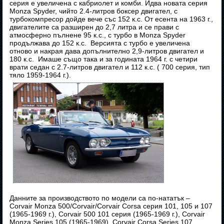
серия е увеличена с кабриолет и комби. Идва новата серия
Monza Spyder, чийто 2.4-литров боксер двигател, с
турбокомпресор дойде вече със 152 к.с. От есента на 1963 г.,
двигателите са разширен до 2,7 литра и се прави с
атмосферно пълнене 95 к.с., с турбо в Monza Spyder
продължава до 152 к.с. Версията с турбо е увеличена
отново и накрая дава допълнително 2,9-литров двигател и
180 к.с. Имаше също така и за годината 1964 г. с четири
врати седан с 2.7-литров двигател и 112 к.с. ( 700 серия, тип
тяло 1959-1964 г.).
Данните за производството по модели са по-нататък –
Corvair Monza 500/Corvair/Corvair Corsa серия 101, 105 и 107
(1965-1969 г.), Corvair 500 101 серия (1965-1969 г.), Corvair
Monza Series 105 (1965-1969), Corvair Corsa Series 107