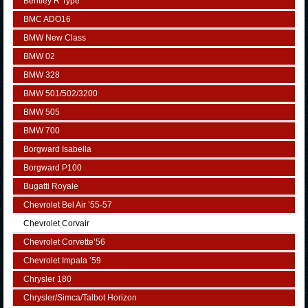
Bentley R Type
BMC ADO16
BMW New Class
BMW 02
BMW 328
BMW 501/502/3200
BMW 505
BMW 700
Borgward Isabella
Borgward P100
Bugatti Royale
Chevrolet Bel Air ’55-57
Chevrolet Corvair
Chevrolet Corvette’56
Chevrolet Impala ’59
Chrysler 180
Chrysler/Simca/Talbot Horizon