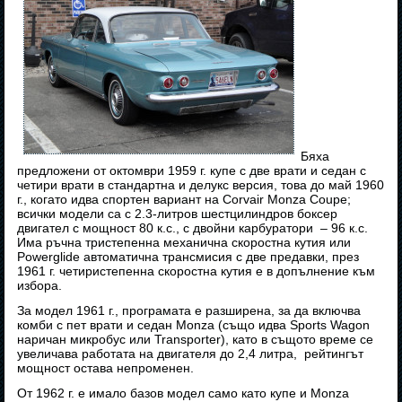
Бяха
предложени от октомври 1959 г. купе с две врати и седан с
четири врати в стандартна и делукс версия, това до май 1960
г., когато идва спортен вариант на Corvair Monza Coupe;
всички модели са с 2.3-литров шестцилиндров боксер
двигател с мощност 80 к.с., с двойни карбуратори – 96 к.с.
Има ръчна тристепенна механична скоростна кутия или
Powerglide автоматична трансмисия с две предавки, през
1961 г. четиристепенна скоростна кутия е в допълнение към
избора.
За модел 1961 г., програмата е разширена, за да включва
комби с пет врати и седан Monza (също идва Sports Wagon
наричан микробус или Transporter), като в същото време се
увеличава работата на двигателя до 2,4 литра, рейтингът
мощност остава непроменен.
От 1962 г. е имало базов модел само като купе и Monza