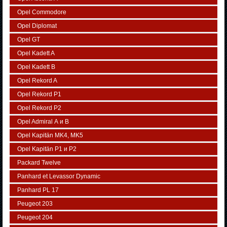
Opel Commodore
Opel Diplomat
Opel GT
Opel Kadett A
Opel Kadett B
Opel Rekord A
Opel Rekord P1
Opel Rekord P2
Opel Admiral А и В
Opel Kapitän MK4, MK5
Opel Kapitän P1 и P2
Packard Twelve
Panhard et Levassor Dynamic
Panhard PL 17
Peugeot 203
Peugeot 204