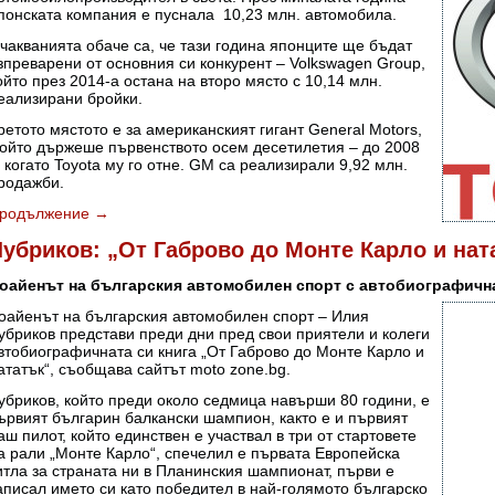
понската компания е пуснала 10,23 млн. автомобила.
чакванията обаче са, че тази година японците ще бъдат
зпреварени от основния си конкурент – Volkswagen Group,
ойто през 2014-а остана на второ място с 10,14 млн.
еализирани бройки.
ретото мястото е за американският гигант General Motors,
ойто държеше първенството осем десетилетия – до 2008
., когато Toyota му го отне. GM са реализирали 9,92 млн.
родажби.
родължение
→
убриков: „От Габрово до Монте Карло и нат
оайенът на българския автомобилен спорт с автобиографична
оайенът на българския автомобилен спорт – Илия
убриков представи преди дни пред свои приятели и колеги
втобиографичната си книга „От Габрово до Монте Карло и
ататък“, съобщава сайтът moto zone.bg.
убриков, който преди около седмица навърши 80 години, е
ървият българин балкански шампион, както е и първият
аш пилот, който единствен е участвал в три от стартовете
а рали „Монте Карло“, спечелил е първата Европейска
итла за страната ни в Планинския шампионат, първи е
аписал името си като победител в най-голямото българско