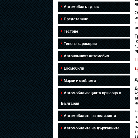
я
Автомобилът днес
О
и
Представяне
к
р
Тестове
Т
к
Типове каросерии
г
п
Автономният автомобил
П
Екомобили
Ч
Д
Марки и емблеми
Д
Ч
Автомобилизацията при соца в
а
н
България
Ч
Автомобилите на величията
п
н
н
Автомобилите на държавните
т
з