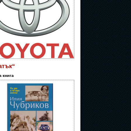
атък“
 книга