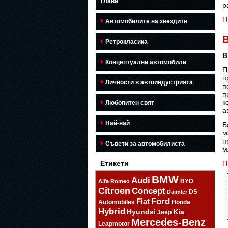
глави
р
П
Автомобилите на звездите
B
Ретрокласика
B
Концептуални автомобили
П
п
Личности в автоиндустрията
п
п
к
Любопитен свят
а
Най-най
Б
м
п
Съвети за автомобилиста
м
Етикети
П
BMW
Audi
BYD
Alfa Romeo
Citroen
Concept
DS
Daimler
Ford
Fiat
Automobiles
Honda
Hybrid
Hyundai
Kia
Jeep
Mercedes-Benz
Leapmotor