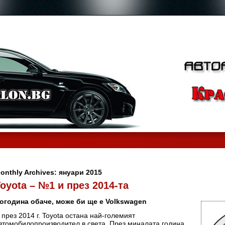
onthly Archives:
януари 2015
oyota – №1 и през 2014-та
огодина обаче, може би ще е Volkswagen
 през 2014 г. Toyota остана най-големият
втомобилопроизводител в света. През миналата година