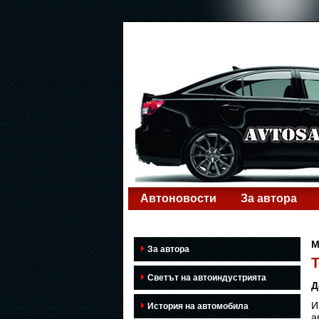
Автоновости
За автора
M
За автора
T
Светът на автоиндустрията
Д
И
История на автомобила
а