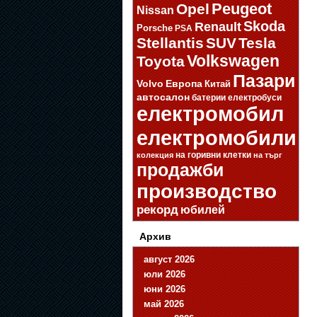
Opel
Peugeot
Nissan
Skoda
Renault
Porsche
PSA
Stellantis
SUV
Tesla
Volkswagen
Toyota
Пазари
Volvo
Европа
Китай
автосалон
батерии
електробуси
електромобил
електромобили
на горивни клетки
колекция
на търг
продажби
производство
рекорд
юбилей
Архив
август 2026
юли 2026
юни 2026
май 2026