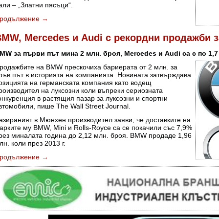
али – „Златни пясъци“.
родължение
→
MW, Mercedes и Audi с рекордни продажби за
MW за първи път мина 2 млн. броя,
Mercedes и
Audi са с по 1,7
родажбите на BMW прескочиха бариерата от 2 млн. за
ръв път в историята на компанията. Новината затвърждава
озицията на германската компания като водещ
роизводител на луксозни коли въпреки сериозната
онкуренция в растящия пазар за луксозни и спортни
втомобили, пише The Wall Street Journal.
азираният в Мюнхен производител заяви, че доставките на
арките му BMW, Mini и Rolls-Royce са се покачили със 7,9%
рез миналата година до 2,12 млн. броя. BMW продаде 1,96
лн. коли през 2013 г.
родължение
→