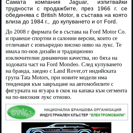
Самата компания
Jaguar
, изпитвайки
трудности с продажбите, през 1966 г. се
обединява с
British Motor
, в състава на която
влиза до 1984 г.,
до купуването и от
Ford
.
До 2008 г фирмата бе в състава на
Ford Motor Co.
и правеше спортни и салонни версии, които се
отличават с извънредно високо ниво на лукс. Те
имаха по-нов дизайн и традиционно
изключителни динамични качества, но бяха на
ходовата част на
Ford Mondeo
. След купуването
на бранда, заедно с
Land Rover
,
от индийската
група
Tata Motors
, при новите модели има
тенденция към завръщане на автомобилите с
фигурката на ягуара в скок на капака към сегмента
на по-високия лукс отново.