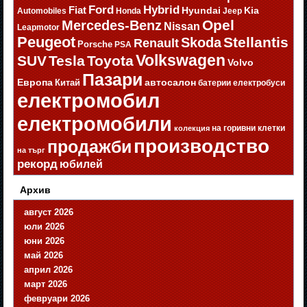
Ford
Hybrid
Fiat
Hyundai
Kia
Automobiles
Honda
Jeep
Opel
Mercedes-Benz
Nissan
Leapmotor
Peugeot
Stellantis
Skoda
Renault
Porsche
PSA
Volkswagen
SUV
Tesla
Toyota
Volvo
Пазари
Европа
автосалон
Китай
батерии
електробуси
електромобил
електромобили
на горивни клетки
колекция
производство
продажби
на търг
рекорд
юбилей
Архив
август 2026
юли 2026
юни 2026
май 2026
април 2026
март 2026
февруари 2026