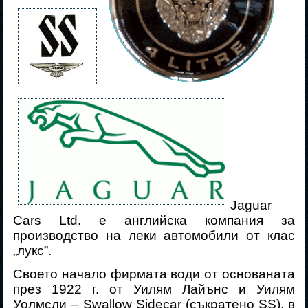
Jaguar
Cars Ltd
. е английска компания за
производство на леки автомобили от клас
„лукс”
.
Своето начало фирмата води от основаната
през 1922 г. от Уилям Лайънс и Уилям
Уолмсли –
Swallow Sidecar (съкратено SS),
в