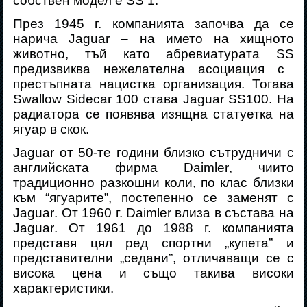
собствен модел е SS 1
.
През 1945 г. компанията започва да се
нарича
Jaguar
– на името на хищното
животно, тъй като абревиатурата
SS
предизвиква нежелателна асоциация с
престъпната нацистка организация. Тогава
Swallow Sidecar 100
става
Jaguar SS100.
На
радиатора се появява изящна статуетка на
ягуар в скок.
Jaguar
от 50-те години близко сътрудничи с
английската фирма
Daimler
, чиито
традиционно разкошни коли, по клас близки
към “ягуарите”, постепенно се заменят с
Jaguar
. От 1960 г.
Daimler влиза в състава на
Jaguar
.
От 1961 до 1988 г. компанията
представя цял ред спортни
„
купета
”
и
представителни
„
седани
”,
отличаващи се с
висока цена и също такива високи
характеристики.