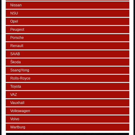
Nissan
NSU
Opel
Peugeot
Porsche
Renault
SAAB
Škoda
SsangYong
Rolls-Royce
Toyota
VAZ
Vauxhall
Volkswagen
Volvo
Wartburg