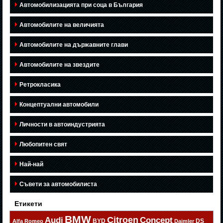
Автомобилизацията при соца в България
Автомобилите на величията
Автомобилите на държавните глави
Автомобилите на звездите
Ретрокласика
Концептуални автомобили
Личности в автоиндустрията
Любопитен свят
Най-най
Съвети за автомобилиста
Етикети
BMW
Citroen
Audi
Concept
BYD
DS
Alfa Romeo
Daimler