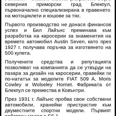
северния приморски град Блекпул,
първоначално специализирана в правенето
на мотоциклети и кошове за тях.
Първото производство не донася финансов
успех и Бил Лай
ъ
нс преминава към
разработка на каросерии за знаменития на
времето автомобил Austin Seven
, като през
1927 г. получава поръчка за изготвянето на
500 купета.
Получените средства и репутацията
позволяват на компанията да се утвърди на
пазара за дизайн на каросерии, правейки ги
по-нататък за моделите
FIAT 509 A, Moris
Cowley и Wolseley Hornet.
Фабриката от
Блекпул се премества в Ковънтри.
През 1931 г. Лай
ъ
нс пробва свои собствени
автомобили, хранейки пристрастие към
двуместните спортни модели. Първият