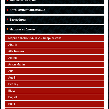
Типове каросерии
Автономният автомобил
Екомобили
Марки и емблеми
Марки автомобили и кой ги притежава
Abarth
Alfa Romeo
Alpine
Aston Martin
Audi
Austin
Bentley
BMW
Bugatti
Buick