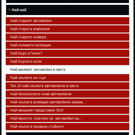
Най-най
Най-старият автомобил
Най-старата компания
Най-старите номера
Най-големите колекции
Най-бърз в Гинес?
Най-бързите коли
Най-малкият автомобил в света
Най-скъпите на търг
Топ 10 най-скъпите автомобили в света
Най-безопасните нови автомобили
Най-скъпата колекция автомобили закова…
Най-мощният представен SUV
Най-многото платено за автомобил на…
Най-скъпата пазарна стойност