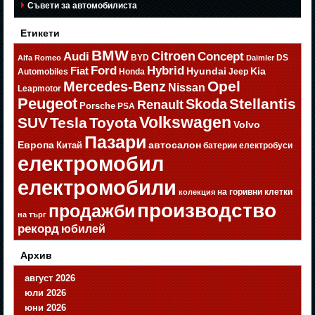
Съвети за автомобилиста
Етикети
BMW
Citroen
Audi
Concept
BYD
DS
Alfa Romeo
Daimler
Ford
Hybrid
Fiat
Hyundai
Kia
Automobiles
Honda
Jeep
Opel
Mercedes-Benz
Nissan
Leapmotor
Peugeot
Stellantis
Skoda
Renault
Porsche
PSA
Volkswagen
SUV
Tesla
Toyota
Volvo
Пазари
Европа
автосалон
Китай
батерии
електробуси
електромобил
електромобили
на горивни клетки
колекция
производство
продажби
на търг
рекорд
юбилей
Архив
август 2026
юли 2026
юни 2026