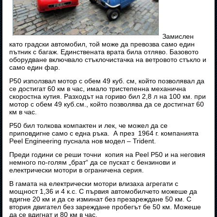
Замислен
като градски автомобил, той може да превозва само един
пътник с багаж. Единствената врата била отляво. Базовото
оборудване включвало стъклочистачка на ветровото стъкло и
само един фар.
P50 използвал мотор с обем 49 куб. см, който позволявал да
се достигат 60 км в час, имало тристепенна механична
скоростна кутия. Разходът на гориво бил 2,8 л на 100 км. при
мотор с обем 49 куб.см., който позволява да се достигнат 60
км в час.
P50 бил толкова компактен и лек, че можел да се
приповдигне само с една ръка. А през 1964 г. компанията
Peel Engineering пуснала нов модел – Trident.
Преди години се реши точни копия на Peel P50 и на неговия
немного по-голям „брат“ да се пускат с бензинови и
електрически мотори в ограничена серия.
В гамата на електрически мотори влизаха агрегати с
мощност 1,36 и 4 к.с. С първия автомобилчето можеше да
вдигне 20 км и да се изминат без презареждане 50 км. С
втория двигател без зареждане пробегът бе 50 км. Можеше
да се вдигнат и 80 км в час.