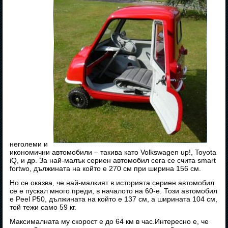
неголеми и
икономични автомобили – такива като Volkswagen up!, Toyota
iQ, и др. За най-малък сериен автомобил сега се счита smart
fortwo, дължината на който е 270 см при ширина 156 см.
Но се оказва, че най-малкият в историята сериен автомобил
се е пускал много преди, в началото на 60-е. Този автомобил
е Peel P50, дължината на който е 137 см, а ширината 104 см,
той тежи само 59 кг.
Максималната му скорост е до 64 км в час.Интересно е, че