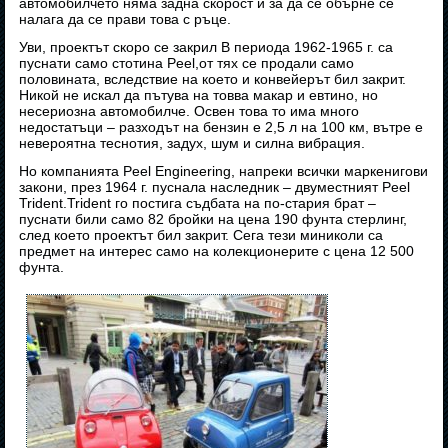
автомобилчето няма задна скорост и за да се обърне се
налага да се прави това с ръце.
Уви, проектът скоро се закрил В периода 1962-1965 г. са
пуснати само стотина Peel,от тях се продали само
половината, вследствие на което и конвейерът бил закрит.
Никой не искал да пътува на товва макар и евтино, но
несериозна автомобилче. Освен това то има много
недостатъци – разходът на бензин е 2,5 л на 100 км, вътре е
невероятна теснотия, задух, шум и силна вибрация.
Но компанията Peel Engineering, напреки всички маркенигови
закони, през 1964 г. пуснала наследник – двуместният Peel
Trident.Trident го постига съдбата на по-стария брат –
пуснати били само 82 бройки на цена 190 фунта стерлинг,
след което проектът бил закрит. Сега тези миниколи са
предмет на интерес само на колекционерите с цена 12 500
фунта.