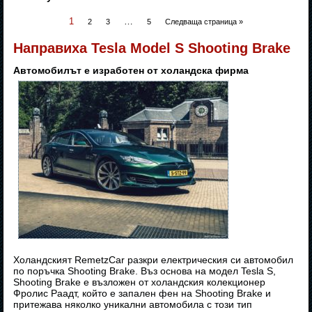
1
…
2
3
5
Следваща страница »
Направиха Tesla Model S Shooting Brake
Автомобилът е изработен от холандска фирма
Холандският RemetzCar разкри електрическия си автомобил
по поръчка Shooting Brake. Въз основа на модел Tesla S,
Shooting Brake е възложен от холандския колекционер
Фролис Раадт, който е запален фен на Shooting Brake и
притежава няколко уникални автомобила с този тип