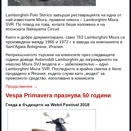
Lamborghini Polo Storico завърши реставрацията на една от
най-известните Miura, правени някога – Lamborghini Miura
SVR. По повод на това, колата беше изложена и на
японската Nakayama Circuit.
Както е добре документирано, само 763 Lamborghini Miura са
произведени между 1966 и 1972 г. в завода на компанията в
Sant’Agata Bolognese, Италия.
Непрекъснатото търсене на клиентите през следващите
години доведе Automobili Lamborghini до изграждането на
няколко Miura SVJ модела и – забележително – едно
Lamborghini Miura SVR. Последното в крайна сметка е било
продадено в Япония, където служи като „модел“ за
превозното средство, използвано в комиксите.
Продължение
→
Vespa Primavera празнува 50 години
Гледа в бъдещето на Webit Festival 2018