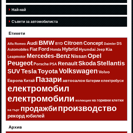
Най-най
Съвети за автомобилиста
Етикети
BMW
Citroen
Audi
Concept
BYD
DS
Alfa Romeo
Daimler
Ford
Hybrid
Fiat
Hyundai
Kia
Automobiles
Honda
Jeep
Opel
Mercedes-Benz
Nissan
Leapmotor
Peugeot
Stellantis
Skoda
Renault
Porsche
PSA
Volkswagen
SUV
Tesla
Toyota
Volvo
Пазари
Европа
автосалон
Китай
батерии
електробуси
електромобил
електромобили
на горивни клетки
колекция
производство
продажби
на търг
рекорд
юбилей
Архив