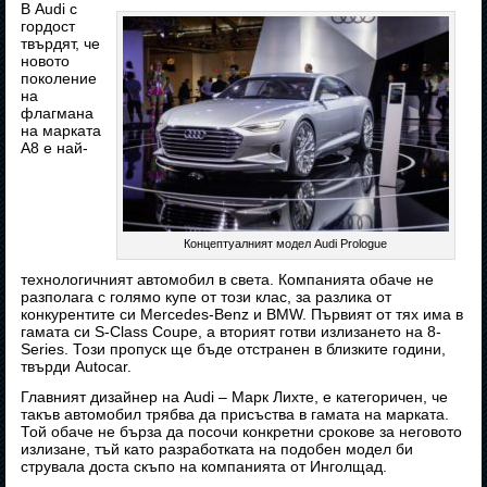
В Audi с
гордост
твърдят, че
новото
поколение
на
флагмана
на марката
A8 е най-
Концептуалният модел Audi Prologue
технологичният автомобил в света. Компанията обаче не
разполага с голямо купе от този клас, за разлика от
конкурентите си Mercedes-Benz и BMW. Първият от тях има в
гамата си S-Class Coupe, а вторият готви излизането на 8-
Series. Този пропуск ще бъде отстранен в близките години,
твърди Autocar.
Главният дизайнер на Audi – Марк Лихте, е категоричен, че
такъв автомобил трябва да присъства в гамата на марката.
Той обаче не бърза да посочи конкретни срокове за неговото
излизане, тъй като разработката на подобен модел би
струвала доста скъпо на компанията от Инголщад.