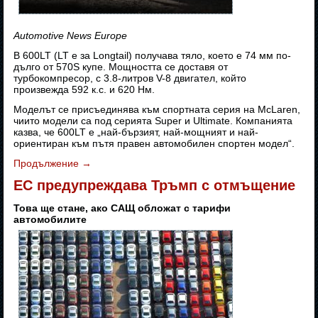
Automotive News Europe
В 600LT (LT е за Longtail) получава тяло, което е 74 мм по-
дълго от 570S купе. Мощността се доставя от
турбокомпресор, с 3.8-литров V-8 двигател, който
произвежда 592 к.с. и 620 Нм.
Моделът се присъединява към спортната серия на McLaren,
чиито модели са под серията Super и Ultimate. Компанията
казва, че 600LT е „най-бързият, най-мощният и най-
ориентиран към пътя правен автомобилен спортен модел“.
Продължение
→
ЕС предупреждава Тръмп с отмъщение
Това ще стане, ако САЩ обложат с тарифи
автомобилите