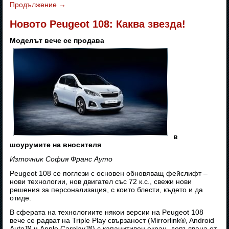
Продължение
→
Новото Peugeot 108: Каква звезда!
Моделът вече се продава
в
шоурумите на вносителя
Източник София Франс Ауто
Peugeot 108 се поглези с основен обновяващ фейслифт –
нови технологии, нов двигател със 72 к.с., свежи нови
решения за персонализация, с които блести, където и да
отиде.
В сферата на технологиите някои версии на Peugeot 108
вече се радват на Triple Play свързаност (Mirrorlink®, Android
Auto™ и Apple Carplay™) с капацитивен екран, допълвана от