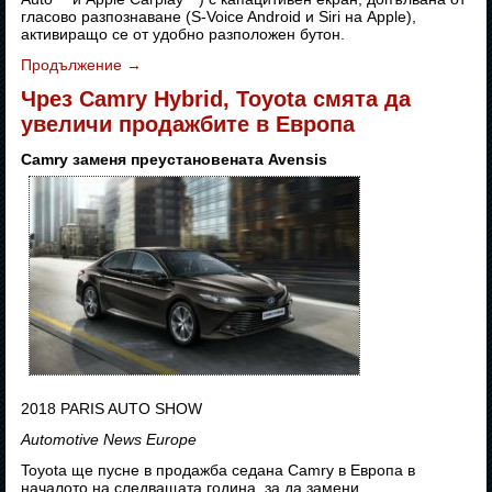
гласово разпознаване (S-Voice Android и Siri на Apple),
активиращо се от удобно разположен бутон.
Продължение
→
Чрез Camry Hybrid, Toyota смята да
увеличи продажбите в Европа
Camry заменя преустановената Avensis
2018 PARIS AUTO SHOW
Automotive News Europe
Toyota ще пусне в продажба седана Camry в Европа в
началото на следващата година, за да замени