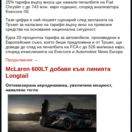
25% тарифа върху вноса ще намали печалбите на Fiat
Chrysler с до 743 млн. евро годишно, според анализатора
Evercore ISI.
Тази цифра е най-лошият сценарий след заплахата на
Тръмп за налагане на тарифи върху внос на превозни
средства на основание национална сигурност.
Една 20-процентна тарифа за автомобили, произведени в
Европейския съюз, която беше предложена и от Тръмп, ще
доведе до спад на печалбата на FCA с до 526 милиона евро,
според изчисленията на Evercore и Automotive News Europe.
Продължение
→
McLaren 600LT добавя към линията
Longtail
Оптимизирана аеродинамика, увеличена мощност,
намалено тегло