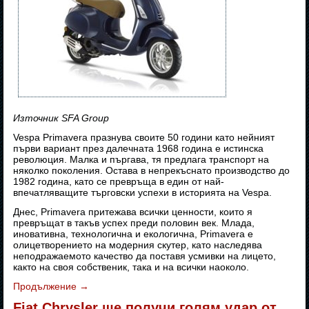
Източник SFA Group
Vespa Primavera празнува своите 50 години като нейният
първи вариант през далечната 1968 година е истинска
революция. Малка и пъргава, тя предлага транспорт на
няколко поколения. Oстава в непрекъснато производство до
1982 година, като се превръща в един от най-
впечатляващите търговски успехи в историята на Vespa.
Днес, Primavera притежава всички ценности, които я
превръщат в такъв успех преди половин век. Млада,
иновативна, технологична и екологична, Primavera е
олицетворението на модерния скутер, като наследява
неподражаемото качество да поставя усмивки на лицето,
както на своя собственик, така и на всички наоколо.
Продължение
→
Fiat Chrysler ще получи голям удар от