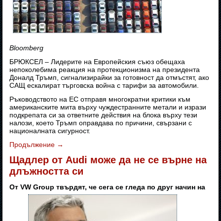
Bloomberg
БРЮКСЕЛ – Лидерите на Европейския съюз обещаха
непоколебима реакция на протекционизма на президента
Доналд Тръмп, сигнализирайки за готовност да отмъстят, ако
САЩ ескалират търговска война с тарифи за автомобили.
Ръководството на ЕС отправя многократни критики към
американските мита върху чуждестранните метали и изрази
подкрепата си за ответните действия на блока върху тези
налози, което Тръмп оправдава по причини, свързани с
националната сигурност.
Продължение
→
Щадлер от Audi може да не се върне на
длъжността си
От VW Group твърдят, че сега се гледа по друг начин на