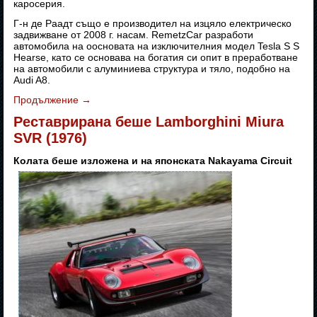
каросерия.
Г-н де Раадт също е производител на изцяло електрическо
задвижване от 2008 г. насам. RemetzCar разработи
автомобила на оосновата на изключителния модел Tesla S S
Hearse, като се основава на богатия си опит в преработване
на автомобили с алуминиева структура и тяло, подобно на
Audi A8.
Продължение
→
Реставрирана беше Lamborghini Miura
SVR (1976)
Колата беше изложена и на японската Nakayama Circuit