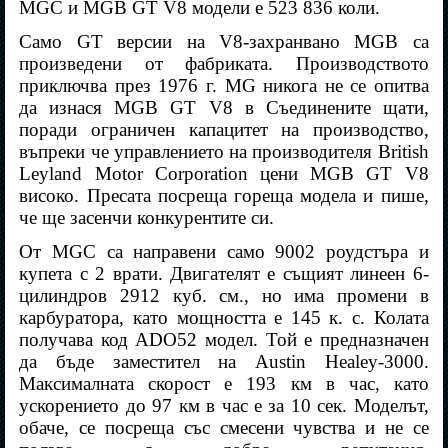
MGC и MGB GT V8 модели е 523 836 коли.
Само GT версии на V8-захранвано MGB са
произведени от фабриката. Производството
приключва през 1976 г. MG никога не се опитва
да изнася MGB GT V8 в Съединените щати,
поради ограничен капацитет на производство,
въпреки че управлението на производителя British
Leyland Motor Corporation цени MGB GT V8
високо. Пресата посреща гореща модела и пише,
че ще засенчи конкурентите си.
От MGC са направени само 9002 роудстъра и
купета с 2 врати. Двигателят е същият линеен 6-
цилиндров 2912 куб. см., но има промени в
карбуратора, като мощността е 145 к. с. Колата
получава код ADO52 модел. Той е предназначен
да бъде заместител на Austin Healey-3000.
Максималната скорост е 193 км в час, като
ускорението до 97 км в час е за 10 сек. Моделът,
обаче, се посреща със смесени чувства и не се