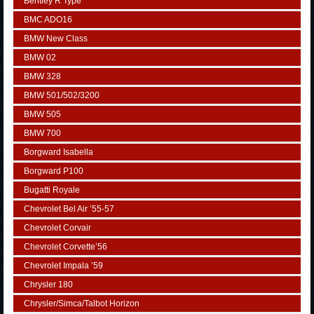
Bentley R Type
BMC ADO16
BMW New Class
BMW 02
BMW 328
BMW 501/502/3200
BMW 505
BMW 700
Borgward Isabella
Borgward P100
Bugatti Royale
Chevrolet Bel Air ’55-57
Chevrolet Corvair
Chevrolet Corvette’56
Chevrolet Impala ’59
Chrysler 180
Chrysler/Simca/Talbot Horizon