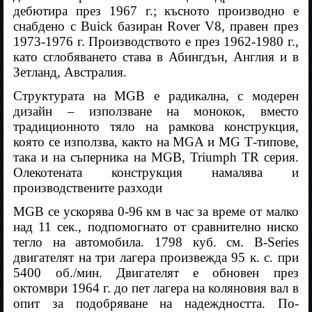
дебютира през 1967 г.; късното производно е
снабдено с Buick базиран Rover V8, правен през
1973-1976 г. Производството е през 1962-1980 г.,
като сглобяването става в Абингдън, Англия и в
Зетланд, Австралия.
Структурата на MGB е радикална, с модерен
дизайн – използване на монокок, вместо
традиционното тяло на рамкова конструкция,
която се използва, както на MGA и MG Т-типове,
така и на съперника на MGB, Triumph TR серия.
Олекотената конструкция намалява и
производствените разходи
MGB се ускорява 0-96 км в час за време от малко
над 11 сек., подпомогнато от сравнително ниско
тегло на автомобила. 1798 куб. см. B-Series
двигателят на три лагера произвежда 95 к. с. при
5400 об./мин. Двигателят е обновен през
октомври 1964 г. до пет лагера на коляновия вал в
опит за подобряване на надеждността. По-