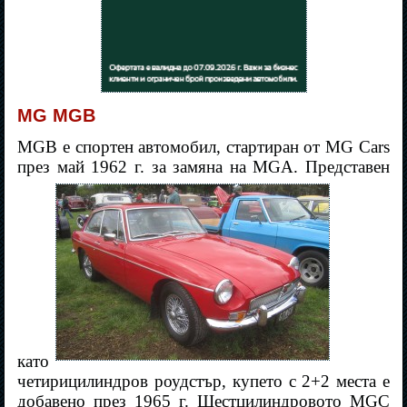
MG MGB
MGB е спортен автомобил, стартиран от MG
Cars
през май 1962 г. за замяна на MGA. Представен
като
четирицилиндров роудстър, купето с 2+2 места е
добавено през 1965 г. Шестцилиндровото MGC