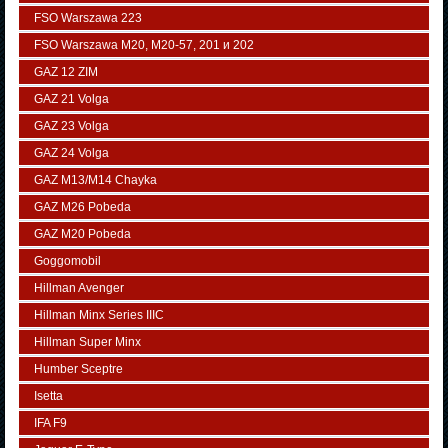
FSO Warszawa 223
FSO Warszawa М20, M20-57, 201 и 202
GAZ 12 ZIM
GAZ 21 Volga
GAZ 23 Volga
GAZ 24 Volga
GAZ M13/M14 Chayka
GAZ M26 Pobeda
GAZ М20 Pobeda
Goggomobil
Hillman Avenger
Hillman Minx Series IIIC
Hillman Super Minx
Humber Sceptre
Isetta
IFA F9