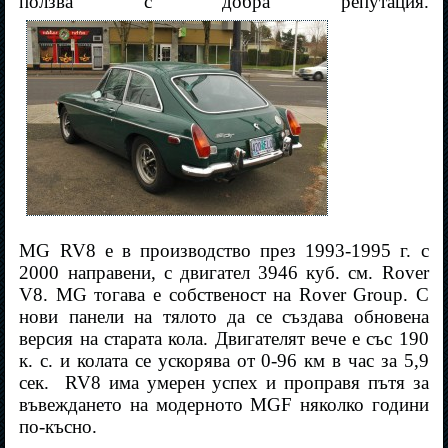
ползва с добра репутация.
MG RV8 е в производство през 1993-1995 г. с
2000 направени, с двигател 3946 куб. см. Rover
V8. MG тогава е собственост на Rover Group. С
нови панели на тялото да се създава обновена
версия на старата кола. Двигателят вече е със 190
к. с. и колата се ускорява от 0-96 км в час за 5,9
сек.
RV8 има умерен успех и проправя пътя за
въвеждането на модерното MGF няколко години
по-късно.