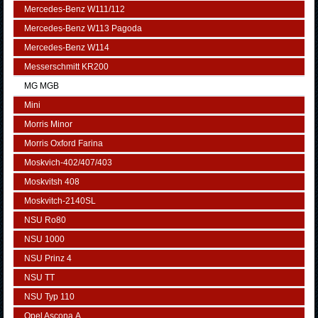
Mercedes-Benz W111/112
Mercedes-Benz W113 Pagoda
Mercedes-Benz W114
Messerschmitt KR200
MG MGB
Mini
Morris Minor
Morris Oxford Farina
Moskvich-402/407/403
Moskvitsh 408
Moskvitch-2140SL
NSU Ro80
NSU 1000
NSU Prinz 4
NSU TT
NSU Typ 110
Opel Ascona А