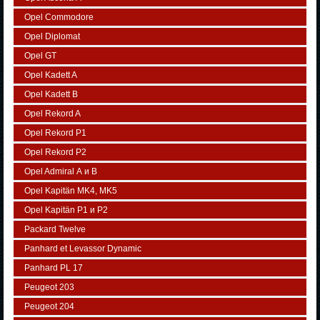
Opel Commodore
Opel Diplomat
Opel GT
Opel Kadett A
Opel Kadett B
Opel Rekord A
Opel Rekord P1
Opel Rekord P2
Opel Admiral А и В
Opel Kapitän MK4, MK5
Opel Kapitän P1 и P2
Packard Twelve
Panhard et Levassor Dynamic
Panhard PL 17
Peugeot 203
Peugeot 204