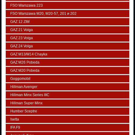
FSO Warszawa 223
FSO Warszawa М20, M20-57, 201 и 202
GAZ 12 ZIM
GAZ 21 Volga
GAZ 23 Volga
GAZ 24 Volga
GAZ M13/M14 Chayka
GAZ M26 Pobeda
GAZ М20 Pobeda
Goggomobil
Hillman Avenger
Hillman Minx Series IIIC
Hillman Super Minx
Humber Sceptre
Isetta
IFA F9