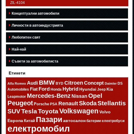
ZIL-4104
Концептуални автомобили
Личности в автоиндустрията
Любопитен свят
Най-най
Съвети за автомобилиста
Етикети
BMW
Citroen
Audi
Concept
BYD
DS
Alfa Romeo
Daimler
Ford
Hybrid
Fiat
Hyundai
Kia
Automobiles
Honda
Jeep
Opel
Mercedes-Benz
Nissan
Leapmotor
Peugeot
Stellantis
Skoda
Renault
Porsche
PSA
Volkswagen
SUV
Tesla
Toyota
Volvo
Пазари
Европа
автосалон
Китай
батерии
електробуси
електромобил