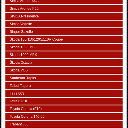
Simca Aronde 90A
Simca Aronde P60
SIMCA Présidence
Simca Vedette
Singer Gazelle
Škoda 100/110/120S/110R Coupé
Škoda 1000 MB
Škoda 1000 MBX
Škoda Octavia
Škoda VOS
Sunbeam Rapier
Talbot Tagora
Tatra 603
Tatra 613 K
Toyota Corolla (E10)
Toyota Corona T40-50
Trabant 600