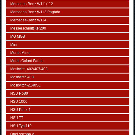
Mercedes-Benz W111/112
Mercedes-Benz W113 Pagoda
Mercedes-Benz W114
Messerschmitt KR200
MG MGB
Mini
Morris Minor
Morris Oxford Farina
Moskvich-402/407/403
Moskvitsh 408
Moskvitch-2140SL
NSU Ro80
NSU 1000
NSU Prinz 4
NSU TT
NSU Typ 110
Opel Ascona А