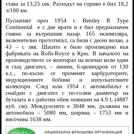
става за 13,25 сек. Разходът на гориво е бил 18,2
л/100 км.
Пуснатият през 1954 г.
Bentley R Type
Continental
е с две врати и е бил предназначен
главно за вътрешния пазар. 165 екземпляра,
включително прототипът, са били с десен волан, а
43 – с ляв. Шасито е било произведено във
фабриката на
Rolls-Royce
в Крю. В началото на
производството се монтирал на всички коли един
и същ двигател, – линеен, 6-цилиндров от 130
к.с., по-късно се променят карбураторите,
индукционните бобини и изпускателните
колектори. След юли 1954 г. автомобилът е
снабден с двигател с по-голям диаметър на
буталата и с работен обем повишен на 4.9 L (4887
куб. см). Междуосието е 3048 мм, дължина на
автомобила – 5080 мм, ширина – 1753 мм и
височина 1638 мм.