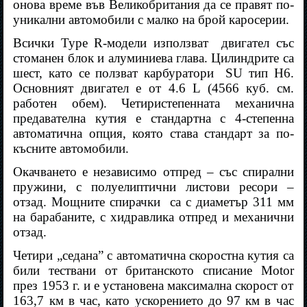
онова време във Великобритания да се правят по-
уникални автомобили с малко на брой каросерии.
Всички Type R-модели използват
двигател със
стоманен блок и алуминиева глава. Цилиндрите са
шест, като се ползват карбуратори
SU тип H6.
Основният двигател е от 4.6 L (4566 куб. см.
работен обем). Четиристепенната механична
предавателна кутия е стандартна с 4-степенна
автоматична опция, която става стандарт за по-
късните автомобили.
Окачването е независимо отпред – със спирални
пружини, с полуелиптични листови ресори –
отзад. Мощните спирачки
са с диаметър 311 мм
на барабаните, с хидравлика отпред и механични
отзад.
Четири „седана” с автоматична скоростна кутия са
били тествани от британското списание
Motor
през 1953 г. и е установена максимална скорост от
163,7 км в час, като ускорението до 97 км в час