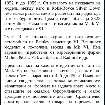
1952 г. до 1955 г. От началото на пускането на
модела, между него и
Rolls-Royce Silver Down
има малка разлика само в решетката на радиатора
и в карбураторите. Цялата серия обхваща 2323
автомобила. Самата кола е наследник на Mark VI
и е последвана от S1.
Type R е втората серия от следвоенните
автомобили на
Bentley,
заменящи VI. Всъщност
моделът е по-голяма версия на Mk VI. Има
варианти, изработени от каросерийните фирми
Muliner
&
C
о.,
Parkward,
Harold Radford
и др.
Предната част на салона е идентична с тази на
Mark VI, но багажникът е почти с два пъти по-
голям обем – нараства от 425 до 450 л. Плавните
линии свидетелстват за тежка консервативност,
характерни са
формата на задната врата, както и
сгъващите се седалки. Оформлението е малко
връщане към довоенните дизайни. Сравнително
лимитираната серия отговаря на стремежа по