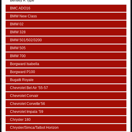
Bentley R Type
BMC ADO16
BMW New Class
BMW 02
BMW 328
BMW 501/502/3200
BMW 505
BMW 700
Borgward Isabella
Borgward P100
Bugatti Royale
Chevrolet Bel Air ’55-57
Chevrolet Corvair
Chevrolet Corvette’56
Chevrolet Impala ’59
Chrysler 180
Chrysler/Simca/Talbot Horizon