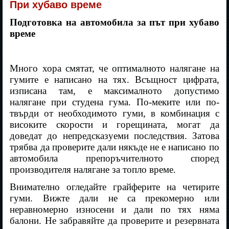
При хубаво време
Подготовка на автомобила за път при хубаво
време
Много хора смятат, че оптималното налягане на
гумите е написано на тях. Всъщност цифрата,
изписана там, е максималното допустимо
налягане при студена гума. По-меките или по-
твърди от необходимото гуми, в комбинация с
високите скорости и горещината, могат да
доведат до непредсказуеми последствия. Затова
трябва да проверите дали някъде не е написано по
автомобила препоръчителното според
производителя налягане за топло време.
Внимателно огледайте грайферите на четирите
гуми. Вижте дали не са прекомерно или
неравномерно износени и дали по тях няма
балони. Не забравяйте да проверите и резервната