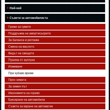
Най-най
Съвети за автомобилиста
Грижи за гумите
Поддръжка на амортисьорите
За баланса и реглажа
Смяна на маслото
Видът на свещите
Пушека от ауспуха
Измиване
При хубаво време
През зимата
За зимен път
Икономията на гориво
Буксиране на автомобила
Съвета за каране на автоматик