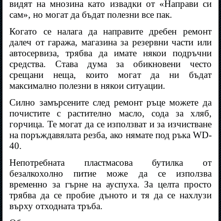
видят на мнозина като извадки от «Направи си
сам», но могат да бъдат полезни все пак.
Когато се налага да направите дребен ремонт
далеч от гаража, магазина за резервни части или
автосервиза, трябва да имате някои подръчни
средства. Става дума за обикновени често
срещани неща, които могат да ни бъдат
максимално полезни в някои ситуации.
Силно замърсените след ремонт ръце можете да
почистите с растително масло, сода за хляб,
горчица. Те могат да се използват и за изчистване
на поръждавялата резба, ако нямате под ръка WD-
40.
Непотребната пластмасова бутилка от
безалкохолно питие може да се използва
временно за гърне на ауспуха. За целта просто
трябва да се пробие дъното и тя да се нахлузи
върху отходната тръба.