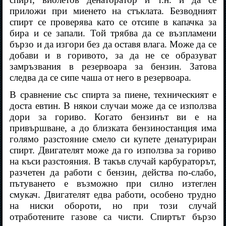
приложи при миенето на стъклата. Безводният
спирт се проверява като се отсипе в капачка за
бира и се запали. Той трябва да се възпламени
бързо и да изгори без да оставя влага. Може да се
добави и в горивото, за да не се образуват
замръзвания в резервоара за бензин. Затова
следва да се сипе чаша от него в резервоара.
В сравнение със спирта за пиене, техническият е
доста евтин. В някои случаи може да се използва
дори за гориво. Когато бензинът ви е на
привършване, а до близката бензиностанция има
голямо разстояние смело си купете денатуриран
спирт. Двигателят може да го използва за гориво
на къси разстояния. В такъв случай карбураторът,
разчетен да работи с бензин, действа по-слабо,
пътуването е възможно при силно изтеглен
смукач. Двигателят едва работи, особено трудно
на ниски обороти, но при този случай
отработените газове са чисти. Спиртът бързо