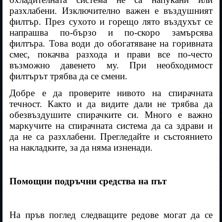
разхлабени. Изключително важен е въздушният
филтър. През сухото и горещо лято въздухът се
напрашва по-бързо и по-скоро замърсява
филтъра. Това води до обогатяване на горивната
смес, покачва разхода и прави все по-често
възможно давенето му. При необходимост
филтърът трябва да се смени.
Добре е да проверите нивото на спирачната
течност. Както и да видите дали не трябва да
обезвъздушите спирачките си. Много е важно
маркучите на спирачната система да са здрави и
да не са разхлабени. Прегледайте и състоянието
на накладките, за да няма изненади.
Помощни подръчни средства на път
На пръв поглед следващите редове могат да се