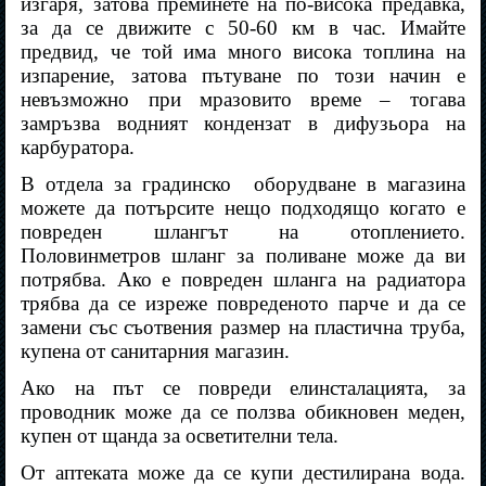
изгаря, затова преминете на по-висока предавка,
за да се движите с 50-60 км в час. Имайте
предвид, че той има много висока топлина на
изпарение, затова пътуване по този начин е
невъзможно при мразовито време – тогава
замръзва водният кондензат в дифузьора на
карбуратора.
В отдела за градинско
оборудване в магазина
можете да потърсите нещо подходящо когато е
повреден шлангът на отоплението.
Половинметров шланг за поливане може да ви
потрябва. Ако е повреден шланга на радиатора
трябва да се изреже повреденото парче и да се
замени със съотвения размер на пластична труба,
купена от санитарния магазин.
Ако на път се повреди елинсталацията, за
проводник може да се ползва обикновен меден,
купен от щанда за осветителни тела.
От аптеката може да се купи дестилирана вода.