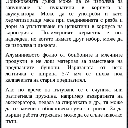
Обикновената дъвка може да се използва за
запушване на пукнатини в корпуса на
акумулатора. Може да се употреби и като
херметизираща маса при съединенията с резба и
дори за уплътняване на цепнатини в корпуса на
каросерията. Полимерният херметик е по-
надежден, но когато нямате друг избор, може да
се използва и дъвката.
Алуминиевото фолио от бонбоните и млечните
продукти е не лош материал за заместване на
предпазните бушони. Изрязаната от него
лентичка с ширина 5-7 мм се пъхва под
калпачетата на стария предпазител.
Ако по време на пътуване се е счупила или
разтгегнала пружина, например възвратната на
акселератора, педала за спирачката и др., тя може
да се замени с обикновена гума за триене. За да
върши работа отрязакът може да се сгъне няколко
пъти.