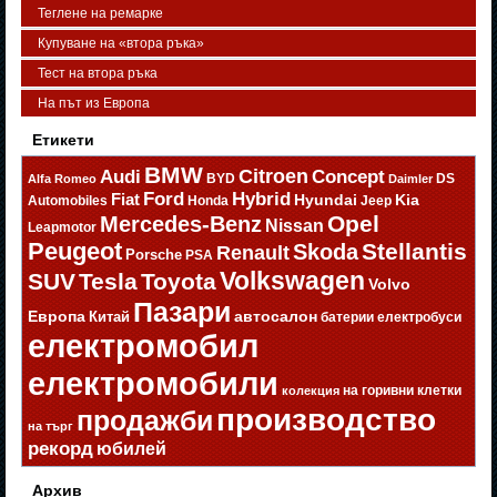
Теглене на ремарке
Купуване на «втора ръка»
Тест на втора ръка
На път из Европа
Етикети
BMW
Citroen
Audi
Concept
BYD
DS
Alfa Romeo
Daimler
Ford
Hybrid
Fiat
Hyundai
Kia
Automobiles
Honda
Jeep
Opel
Mercedes-Benz
Nissan
Leapmotor
Peugeot
Stellantis
Skoda
Renault
Porsche
PSA
Volkswagen
SUV
Tesla
Toyota
Volvo
Пазари
Европа
автосалон
Китай
батерии
електробуси
електромобил
електромобили
на горивни клетки
колекция
производство
продажби
на търг
рекорд
юбилей
Архив