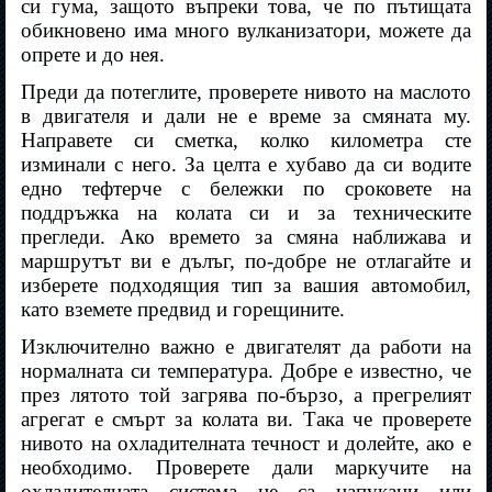
си гума, защото въпреки това, че по пътищата
обикновено има много вулканизатори, можете да
опрете и до нея.
Преди да потеглите, проверете нивото на маслото
в двигателя и дали не е време за смяната му.
Направете си сметка, колко километра сте
изминали с него. За целта е хубаво да си водите
едно тефтерче с бележки по сроковете на
поддръжка на колата си и за техническите
прегледи. Ако времето за смяна наближава и
маршрутът ви е дълъг, по-добре не отлагайте и
изберете подходящия тип за вашия автомобил,
като вземете предвид и горещините.
Изключително важно е двигателят да работи на
нормалната си температура. Добре е известно, че
през лятото той загрява по-бързо, а прегрелият
агрегат е смърт за колата ви. Така че проверете
нивото на охладителната течност и долейте, ако е
необходимо. Проверете дали маркучите на
охладителната система не са напукани или