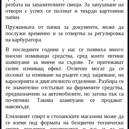
резбата на запалителните свещи. За запушване на
отвори с успех се ползват и твърди картонени
папки.
Пружинката от папки за документи, може да
послужи временно и за отвертка за регулировка
на карбуратора.
В последните години у нас се появиха много
вносни измиващи средства, сред които евтини
шампуани за миене на съдове. Те притежават
силен измиващ ефект. Отлично могат да се
ползват за измиване на ръцете след зацапване, на
каросерията и двигателното отделение. Разбира се
те значително отстъпват на фирмените средства,
предназначени за автомобилите, но затова пък са
по-евтини. Такива шампуани се продават
навсякъде.
Етиловият спирт в стопанските магазини може да
се вземе под формата на безцветен технически
спирт, виолетов денаторатор и т.н. и да се