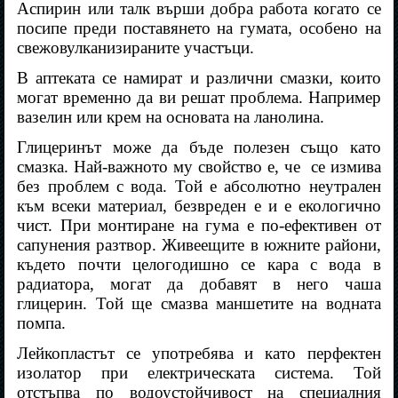
Аспирин или талк върши добра работа когато се
посипе преди поставянето на гумата, особено на
свежовулканизираните участъци.
В аптеката се намират и различни смазки, които
могат временно да ви решат проблема. Например
вазелин или крем на основата на ланолина.
Глицеринът може да бъде полезен също като
смазка. Най-важното му свойство е, че
се измива
без проблем с вода. Той е абсолютно неутрален
към всеки материал, безвреден е и е екологично
чист. При монтиране на гума е по-ефективен от
сапунения разтвор. Живеещите в южните райони,
където почти целогодишно се кара с вода в
радиатора, могат да добавят в него чаша
глицерин. Той ще смазва маншетите на водната
помпа.
Лейкопластът се употребява и като перфектен
изолатор при електрическата система. Той
отстъпва по водоустойчивост на специалния