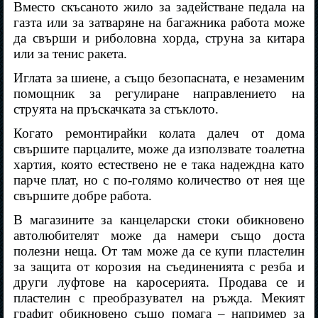
Вместо скъсаното жило за задействане педала на
газта или за затваряне на багажника работа може
да свърши и риболовна хорда, струна за китара
или за тенис ракета.
Иглата за шиене, а също безопасната, е незаменим
помощник за регулиране направлението на
струята на пръскачката за стъклото.
Когато ремонтирайки колата далеч от дома
свършите парцалите, може да използвате тоалетна
хартия, която естествено не е така надеждна като
парче плат, но с по-голямо количество от нея ще
свършите добре работа.
В магазините за канцеларски стоки обикновено
автолюбителят може да намери също доста
полезни неща. От там може да се купи пластелин
за защита от корозия на съединенията с резба и
други луфтове на каросерията. Продава се и
пластелин с преобразувател на ръжда. Мекият
графит обикновено също помага – например за