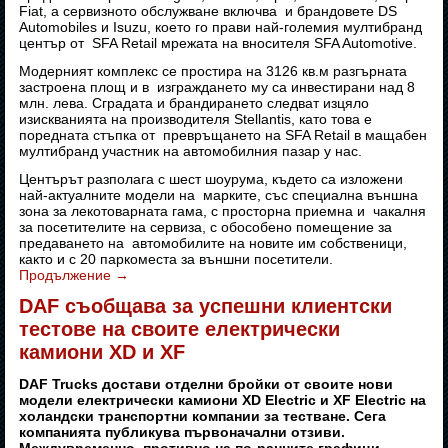
Fiat, а сервизното обслужване включва и брандовете DS
Automobiles и Isuzu, което го прави най-големия мултибранд
център от SFA Retail мрежата на вносителя SFA Automotive.
Модерният комплекс се простира на 3126 кв.м разгърната
застроена площ и в изграждането му са инвестирани над 8
млн. лева. Сградата и брандирането следват изцяло
изискванията на производителя Stellantis, като това е
поредната стъпка от превръщането на SFA Retail в мащабен
мултибранд участник на автомобилния пазар у нас.
Центърът разполага с шест шоурума, където са изложени
най-актуалните модели на марките, със специална външна
зона за лекотоварната гама, с просторна приемна и чакалня
за посетителите на сервиза, с обособено помещение за
предаването на автомобилите на новите им собственици,
както и с 20 паркоместа за външни посетители.
Продължение
→
DAF съобщава за успешни клиентски
тестове на своите електрически
камиони XD и XF
DAF Trucks достави отделни бройки от своите нови
модели електрически камиони XD Electric и XF Electric на
холандски транспортни компании за тестване. Сега
компанията публикува първоначални отзиви.