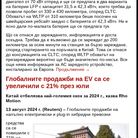
двигател от 70 кВт отпред и ще се предлага в два варианта
на батерии LFP с капацитет 31,5 и 42,3 кВтч, което трябва да
позволи пробег от 330 и 430 километра, според CLTC.
Обхватът на WLTP от 310 километра беше посочен на
швейцарския уебсайт заедно с батерията от 42,3 кВтч. Не е
ясно дали по-малката батерия ще се предлага тук.
Що се отнася до зареждането, информацията е доста
оскъдна. Трябва да е възможно да се зареждат до 200
километра за осем минути на станция за бързо зареждане,
според стартирането на поръчката в Китай. Това се отнася
до консумацията на CLTC; според WLTP обхватът на
презареждане вероятно ще бъде значително по-нисък. Все
още няма информация за AC зарядното устройство,
инсталирано за Европа.
Продължение
→
Глобалните продажби на EV са се
увеличили с 21% през юли
Китай отбелязва най-големия скок за 2024 г., казва Rho
Motion
13 август 2024 г. (Reuters) –
Глобалните продажби на
напълно електрически и plug-in хибридни превозни
средства
са се
повишили с
21% на