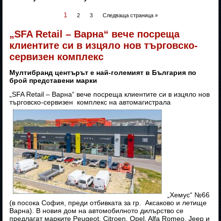
1
2
3
Следваща страница »
„SFA Retail – Варна“ вече посреща
клиентите си в изцяло нов търговско-
сервизен комплекс
Мултибранд центърът е най-големият в България по
брой представени марки
„SFA Retail – Варна“ вече посреща клиентите си в изцяло нов
търговско-сервизен комплекс на автомагистрала
„Хемус“ №66
(в посока София, преди отбивката за гр. Аксаково и летище
Варна). В новия дом на автомобилното дилърство се
предлагат марките Peugeot, Citroen, Opel, Alfa Romeo, Jeep и