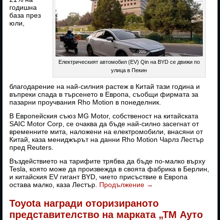
годишна
база през
юли,
Електрическият автомобил (EV) Qin на BYD се движи по
улица в Пекин
благодарение на най-силния растеж в Китай тази година и
въпреки спада в търсенето в Европа, съобщи фирмата за
пазарни проучвания Rho Motion в понеделник.
В Европейския съюз MG Motor, собственост на китайската
SAIC Motor Corp, се очаква да бъде най-силно засегнат от
временните мита, наложени на електромобили, внасяни от
Китай, каза мениджърът на данни Rho Motion Чарлз Лестър
пред Reuters.
Въздействието на тарифите трябва да бъде по-малко върху
Tesla, която може да произвежда в своята фабрика в Берлин,
и китайския EV гигант BYD, чието присъствие в Европа
остава малко, каза Лестър.
Продължение
→
Toyota награди оторизираното
представителство на марката „ТМ Ауто