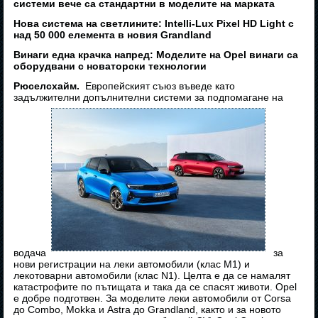
системи вече са стандартни в моделите на марката
Нова система на светлините: Intelli-Lux Pixel HD Light с
над 50 000 елемента в новия Grandland
Винаги една крачка напред: Моделите на Opel винаги са
оборудвани с новаторски технологии
Рюселсхайм.
Европейският съюз въведе като
задължителни допълнителни системи за подпомагане на
водача
за
нови регистрации на леки автомобили (клас M1) и
лекотоварни автомобили (клас N1). Целта е да се намалят
катастрофите по пътищата и така да се спасят животи. Opel
е добре подготвен. За моделите леки автомобили от Corsa
до Combo, Mokka и Astra до Grandland, както и за новото