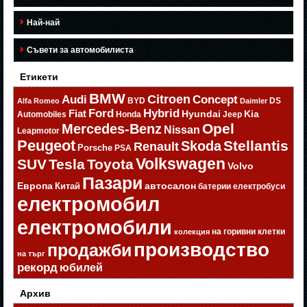
Най-най
Съвети за автомобилиста
Етикети
BMW
Citroen
Audi
Concept
BYD
DS
Alfa Romeo
Daimler
Ford
Hybrid
Fiat
Hyundai
Kia
Automobiles
Honda
Jeep
Opel
Mercedes-Benz
Nissan
Leapmotor
Peugeot
Stellantis
Skoda
Renault
Porsche
PSA
Volkswagen
SUV
Tesla
Toyota
Volvo
Пазари
Европа
автосалон
Китай
батерии
електробуси
електромобил
електромобили
на горивни клетки
колекция
производство
продажби
на търг
рекорд
юбилей
Архив