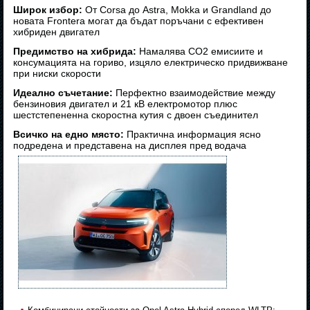
Широк избор:
От Corsa до Astra, Mokka и Grandland до
новата Frontera могат да бъдат поръчани с ефективен
хибриден двигател
Предимство на хибрида:
Намалява CO2 емисиите и
консумацията на гориво, изцяло електрическo придвижване
при ниски скорости
Идеално съчетание:
Перфектно взаимодействие между
бензиновия двигател и 21 кВ електромотор плюс
шестстепененна скоростна кутия с двоен съединител
Всичко на едно място:
Практична информация ясно
подредена и представена на дисплея пред водача