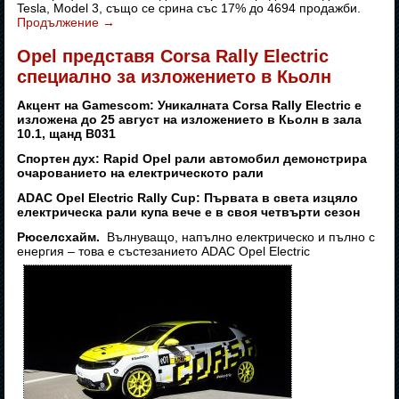
Tesla, Model 3, също се срина със 17% до 4694 продажби.
Продължение
→
Opel представя Corsa Rally Electric
специално за изложението в Кьолн
Акцент на Gamescom: Уникалната Corsa Rally Electric е
изложена до 25 август на изложението в Кьолн в зала
10.1, щанд B031
Спортен дух: Rapid Opel рали автомобил демонстрира
очарованието на електрическото рали
ADAC Opel Electric Rally Cup: Първата в света изцяло
електрическа рали купа вече е в своя четвърти сезон
Рюселсхайм.
Вълнуващо, напълно електрическо и пълно с
енергия – това е състезанието ADAC Opel Electric