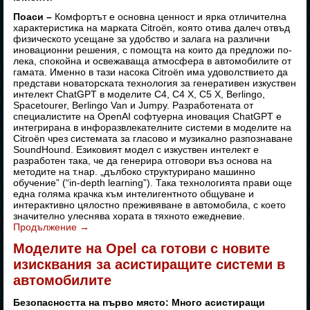
Поаси –
Комфортът е основна ценност и ярка отличителна
характеристика на марката Citroën, която отива далеч отвъд
физическото усещане за удобство и залага на различни
иновационни решения, с помощта на които да предложи по-
лека, спокойна и освежаваща атмосфера в автомобилите от
гамата. Именно в тази насока Citroën има удоволствието да
представи новаторската технология за генеративен изкуствен
интелект ChatGPT в моделите C4, C4 X, C5 X, Berlingo,
Spacetourer, Berlingo Van и Jumpy. Разработената от
специалистите на OpenAI софтуерна иновация ChatGPT е
интегрирана в инфоразвлекателните системи в моделите на
Citroën чрез системата за гласово и музикално разпознаване
SoundHound. Езиковият модел с изкуствен интелект е
разработен така, че да генерира отговори въз основа на
методите на т.нар. „дълбоко структурирано машинно
обучение” (“in-depth learning”). Така технологията прави още
една голяма крачка към интелигентното общуване и
интерактивно цялостно преживяване в автомобила, с което
значително улеснява хората в тяхното ежедневие.
Продължение
→
Моделите на Opel са готови с новите
изисквания за асистиращите системи в
автомобилите
Безопасността на първо място: Много асистиращи