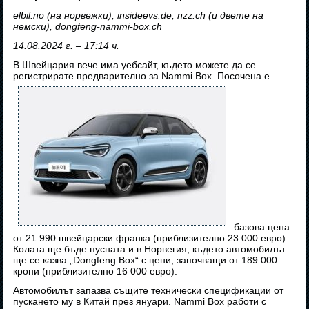
elbil.no (на норвежки), insideevs.de, nzz.ch (и двете на
немски), dongfeng-nammi-box.ch
14.08.2024 г. – 17:14 ч.
В Швейцария вече има уебсайт, където можете да се
регистрирате предварително за Nammi Box. Посочена е
базова цена
от 21 990 швейцарски франка (приблизително 23 000 евро).
Колата ще бъде пусната и в Норвегия, където автомобилът
ще се казва „Dongfeng Box“ с цени, започващи от 189 000
крони (приблизително 16 000 евро).
Автомобилът запазва същите технически спецификации от
пускането му в Китай през януари. Nammi Box работи с