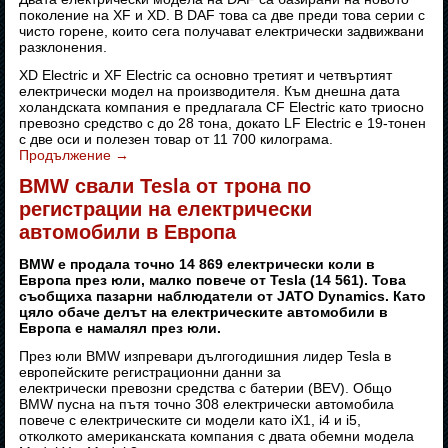
поколение на XF и XD. В DAF това са две преди това серии с
чисто горене, които сега получават електрически задвижвани
разклонения.
XD Electric и XF Electric са основно третият и четвъртият
електрически модел на производителя. Към днешна дата
холандската компания е предлагала CF Electric като триосно
превозно средство с до 28 тона, докато LF Electric е 19-тонен
с две оси и полезен товар от 11 700 килограма.
Продължение
→
BMW свали Tesla от трона по
регистрации на електрически
автомобили в Европа
BMW е продала точно 14 869 електрически коли в
Европа през юли, малко повече от Tesla (14 561). Това
съобщиха пазарни наблюдатели от JATO Dynamics. Като
цяло обаче делът на електрическите автомобили в
Европа е намалял през юли.
През юли BMW изпревари дългогодишния лидер Tesla в
европейските регистрационни данни за
електрически превозни средства с батерии (BEV). Общо
BMW пусна на пътя точно 308 електрически автомобила
повече с електрическите си модели като iX1, i4 и i5,
отколкото американската компания с двата обемни модела