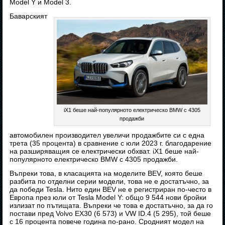
Model Y и Model 3.
Баварският
iX1 беше най-популярното електрическо BMW с 4305
продажби
автомобилен производител увеличи продажбите си с една
трета (35 процента) в сравнение с юли 2023 г. благодарение
на разширяващия се електрически обхват. iX1 беше най-
популярното електрическо BMW с 4305 продажби.
Въпреки това, в класацията на моделите BEV, която беше
разбита по отделни серии модели, това не е достатъчно, за
да победи Tesla. Нито един BEV не е регистриран по-често в
Европа през юли от Tesla Model Y: общо 9 544 нови бройки
излизат по пътищата. Въпреки че това е достатъчно, за да го
постави пред Volvo EX30 (6 573) и VW ID.4 (5 295), той беше
с 16 процента повече година по-рано. Сродният модел на