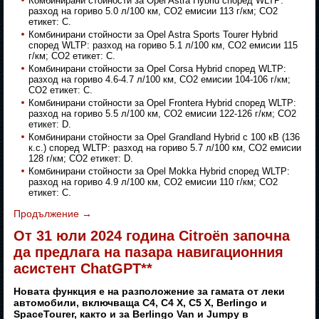
Комбинирани стойности за Opel Astra Hybrid според WLTP:
разход на гориво 5.0 л/100 км, CO2 емисии 113 г/км; CO2
етикет: C.
Комбинирани стойности за Opel Astra Sports Tourer Hybrid
според WLTP: разход на гориво 5.1 л/100 км, CO2 емисии 115
г/км; CO2 етикет: C.
Комбинирани стойности за Opel Corsa Hybrid според WLTP:
разход на гориво 4.6-4.7 л/100 км, CO2 емисии 104-106 г/км;
CO2 етикет: C.
Комбинирани стойности за Opel Frontera Hybrid според WLTP:
разход на гориво 5.5 л/100 км, CO2 емисии 122-126 г/км; CO2
етикет: D.
Комбинирани стойности за Opel Grandland Hybrid с 100 кВ (136
к.с.) според WLTP: разход на гориво 5.7 л/100 км, CO2 емисии
128 г/км; CO2 етикет: D.
Комбинирани стойности за Opel Mokka Hybrid според WLTP:
разход на гориво 4.9 л/100 км, CO2 емисии 110 г/км; CO2
етикет: C.
Продължение
→
От 31 юли 2024 година Citroën започна
да предлага на пазара навигационния
асистент ChatGPT**
Новата функция е на разположение за гамата от леки
автомобили, включваща C4, C4 X, C5 X, Berlingo и
SpaceTourer, както и за Berlingo Van и Jumpy в