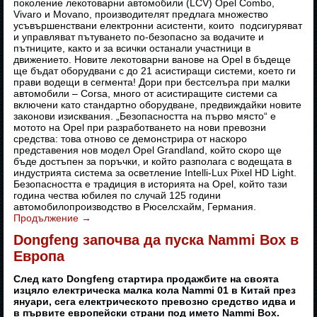
поколение лекотоварни автомобили (LCV) Opel Combo,
Vivaro и Movano, производителят предлага множество
усъвършенствани електронни асистенти, които подсигуряват
и управляват пътуването по-безопасно за водачите и
пътниците, както и за всички останали участници в
движението. Новите лекотоварни ванове на Opel в бъдеще
ще бъдат оборудвани с до 21 асистиращи системи, което ги
прави водещи в сегмента! Дори при бестселъра при малки
автомобили – Corsa, много от асистиращите системи са
включени като стандартно оборудване, предвиждайки новите
законови изисквания. „Безопасността на първо място“ е
мотото на Opel при разработването на нови превозни
средства: това отново се демонстрира от наскоро
представения нов модел Opel Grandland, който скоро ще
бъде достъпен за поръчки, и който разполага с водещата в
индустрията система за осветление Intelli-Lux Pixel HD Light.
Безопасността е традиция в историята на Opel, който тази
година чества юбилея по случай 125 години
автомобилопроизводство в Рюселсхайм, Германия.
Продължение
→
Dongfeng започва да пуска Nammi Box в
Европа
След като Dongfeng стартира продажбите на своята
изцяло електрическа малка кола Nammi 01 в Китай през
януари, сега електрическото превозно средство идва и
в първите европейски страни под името Nammi Box.