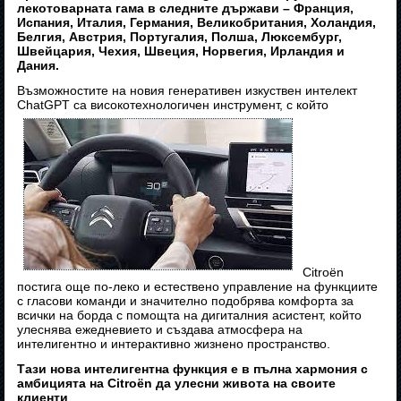
лекотоварната гама в следните държави – Франция,
Испания, Италия, Германия, Великобритания, Холандия,
Белгия, Австрия, Португалия, Полша, Люксембург,
Швейцария, Чехия, Швеция, Норвегия, Ирландия и
Дания.
Възможностите на новия генеративен изкуствен интелект
ChatGPT са високотехнологичен инструмент, с който
Citroën
постига още по-леко и естествено управление на функциите
с гласови команди и значително подобрява комфорта за
всички на борда с помощта на дигиталния асистент, който
улеснява ежедневието и създава атмосфера на
интелигентно и интерактивно жизнено пространство.
Тази нова интелигентна функция е в пълна хармония с
амбицията на Citroën да улесни живота на своите
клиенти