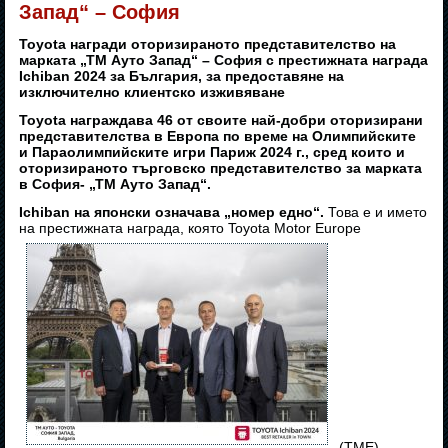
Запад“ – София
Toyota награди оторизираното представителство на
марката „ТМ Ауто Запад“ – София с престижната награда
Ichiban 2024 за България, за предоставяне на
изключително клиентско изживяване
Toyota награждава 46 от своите най-добри оторизирани
представителства в Европа по време на Олимпийските
и Параолимпийските игри Париж 2024 г., сред които и
оторизираното търговско представителство за марката
в София- „ТМ Ауто Запад“.
Ichiban на японски означава „номер едно“.
Това е и името
на престижната награда, която Toyota Motor Europe
(TME)