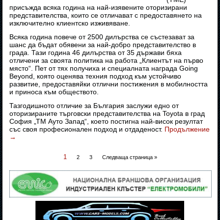
присъжда всяка година на най-изявените оторизирани
представителства, които се отличават с предоставянето на
изключително клиентско изживяване.
Всяка година повече от 2500 дилърства се състезават за
шанс да бъдат обявени за най-добро представителство в
града. Тази година 46 дилърства от 35 държави бяха
отличени за своята политика на работа „Клиентът на първо
място“. Пет от тях получиха и специалната награда Going
Beyond, която оценява техния подход към устойчиво
развитие, предоставяйки отлични постижения в мобилността
и приноса към обществото.
Тазгодишното отличие за България заслужи едно от
оторизираните търговски представителства на Toyota в град
София „ТМ Ауто Запад“, което постигна най-висок резултат
със своя професионален подход и отдаденост.
Продължение
→
1
2
3
Следваща страница »