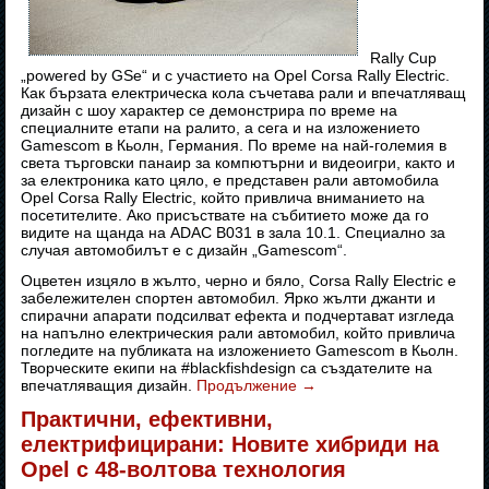
Rally Cup
„powered by GSe“ и с участието на Opel Corsa Rally Electric.
Как бързата електрическа кола съчетава рали и впечатляващ
дизайн с шоу характер се демонстрира по време на
специалните етапи на ралито, а сега и на изложението
Gamescom в Кьолн, Германия. По време на най-големия в
света търговски панаир за компютърни и видеоигри, както и
за електроника като цяло, е представен рали автомобила
Opel Corsa Rally Electric, който привлича вниманието на
посетителите. Ако присъствате на събитието може да го
видите на щанда на ADAC B031 в зала 10.1. Специално за
случая автомобилът е с дизайн „Gamescom“.
Оцветен изцяло в жълто, черно и бяло, Corsa Rally Electric е
забележителен спортен автомобил. Ярко жълти джанти и
спирачни апарати подсилват ефекта и подчертават изгледа
на напълно електрическия рали автомобил, който привлича
погледите на публиката на изложението Gamescom в Кьолн.
Творческите екипи на #blackfishdesign са създателите на
впечатляващия дизайн.
Продължение
→
Практични, ефективни,
електрифицирани: Новите хибриди на
Opel с 48-волтова технология