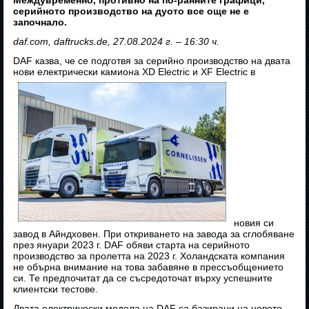
Междувременно, противно на по-ранните графици,
серийното производство на дуото все още не е
започнало.
daf.com, daftrucks.de, 27.08.2024 г. – 16:30 ч.
DAF казва, че се подготвя за серийно производство на двата
нови електрически камиона XD Electric и XF Electric в
новия си
завод в Айндховен. При откриването на завода за сглобяване
през януари 2023 г. DAF обяви старта на серийното
производство за пролетта на 2023 г. Холандската компания
не обърна внимание на това забавяне в прессъобщението
си. Те предпочитат да се съсредоточат върху успешните
клиентски тестове.
Двата електрически модела на DAF са базирани на новото