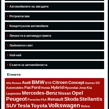
Автомобилите на звездите
Ретрокласика
Концептуални автомобили
Личности в автоиндустрията
Любопитен свят
Най-най
Съвети за автомобилиста
Етикети
BMW
Citroen
Audi
Concept
BYD
DS
Alfa Romeo
Daimler
Ford
Hybrid
Fiat
Hyundai
Kia
Automobiles
Honda
Jeep
Opel
Mercedes-Benz
Nissan
Leapmotor
Peugeot
Stellantis
Skoda
Renault
Porsche
PSA
Volkswagen
SUV
Tesla
Toyota
Volvo