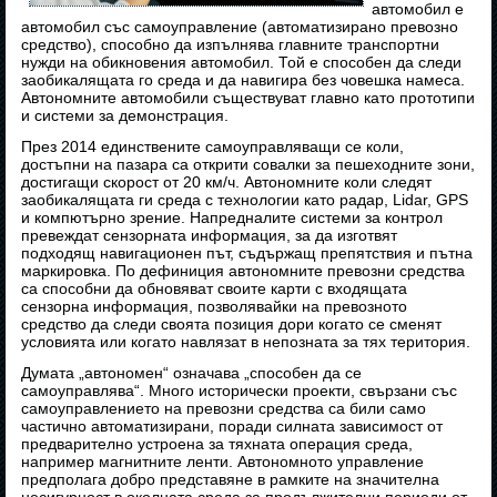
автомобил е
автомобил със самоуправление (автоматизирано превозно
средство), способно да изпълнява главните транспортни
нужди на обикновения автомобил. Той е способен да следи
заобикалящата го среда и да навигира без човешка намеса.
Автономните автомобили съществуват главно като прототипи
и системи за демонстрация.
През 2014 единствените самоуправляващи се коли,
достъпни на пазара са открити совалки за пешеходните зони,
достигащи скорост от 20 км/ч. Автономните коли следят
заобикалящата ги среда с технологии като радар, Lidar, GPS
и компютърно зрение. Напредналите системи за контрол
превеждат сензорната информация, за да изготвят
подходящ навигационен път, съдържащ препятствия и пътна
маркировка. По дефиниция автономните превозни средства
са способни да обновяват своите карти с входящата
сензорна информация, позволявайки на превозното
средство да следи своята позиция дори когато се сменят
условията или когато навлязат в непозната за тях територия.
Думата „автономен“ означава „способен да се
самоуправлява“. Много исторически проекти, свързани със
самоуправлението на превозни средства са били само
частично автоматизирани, поради силната зависимост от
предварително устроена за тяхната операция среда,
например магнитните ленти. Автономното управление
предполага добро представяне в рамките на значителна