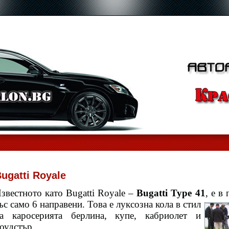
ugatti Royale
звестното като Bugatti Royale –
Bugatti Type 41
, е в
ъс само 6 направени.
Това е луксозна кола в стил
а каросерията берлина, купе, кабриолет и
оудстър.