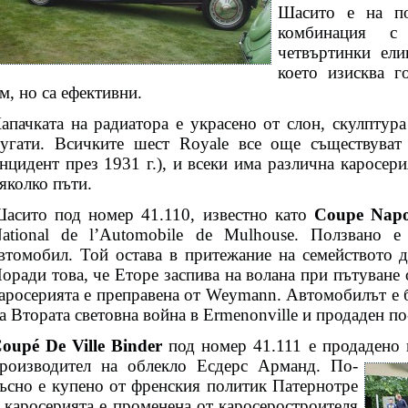
Шасито е на по
комбинация с
четвъртинки ели
което изисква г
м, но са ефективни.
апачката на радиатора е украсено от слон, скулптур
угати. Всичките шест Royale все още съществува
нцидент през 1931 г.), и всеки има различна каросер
яколко пъти.
асито под номер 41.110, известно като
Coupe Napo
ational de l’Automobile de Mulhouse. Ползвано 
втомобил. Той остава в притежание на семейството 
оради това, че Еторе заспива на волана при пътуване 
аросерията е преправена от Weymann. Автомобилът е б
а Втората световна война в Ermenonville и продаден п
oupé De Ville Binder
под номер 41.111 е продадено 
роизводител на облекло
Есдерс Арманд. По-
ъсно е купено от френския политик Патернотре
 каросерията е променена от каросеростроителя