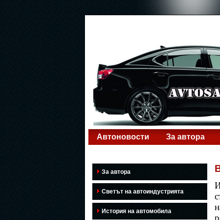
Автоновости
За автора
B
За автора
И
Светът на автоиндустрията
с
н
История на автомобила
р