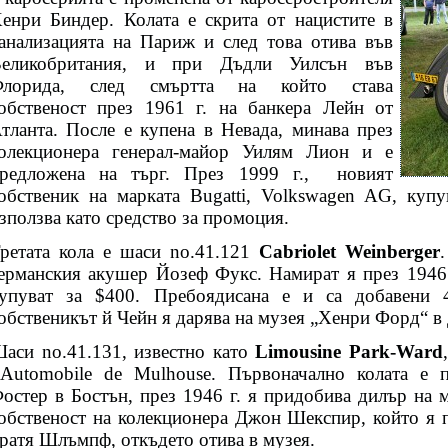
енри Биндер. Колата е скрита от нацистите в
анализацията на Париж и след това отива във
еликобритания, и при Дъдли Уилсън във
Флорида, след смъртта на който става
обственост през 1961 г. на банкера Лейн от
тланта. После е купена в Невада, минава през
олекционера генерал-майор Уилям Лион и е
редложена на търг. През 1999 г.,
новият
обственик на марката Bugatti, Volkswagen AG, куп
зползва като средство за промоция.
ретата кола е шаси no.41.121
Cabriolet Weinberger
ерманския акушер Йозеф Фукс. Намират я през 1946 
упуват за
$400.
Пребоядисана е и са добавени 4
обственикът й Чейн я дарява на музея „Хенри Форд“ 
аси no.41.131, известно като
Limousine Park-Ward
’Automobile de Mulhouse. Първоначално колата е 
остер в Бостън, през 1946 г. я придобива дилър на м
обственост на колекционера Джон Шекспир, който я п
ратя Шлъмпф, откъдето отива в музея.