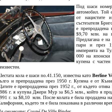
Под шаси номе
автомобил. Той 
от нацистите 
състезателя Бриг
е препродадена 
$9,70 млн. на 
Предлагана е на 
пари и през 19
империята на Ту
000 на японски 
купена с частен
еизвестен.
естата кола е шаси no.41.150, известна като
Berline 
ълго и препродадена през 1950 г. Купена е от Кън
атите е препродадеена през 1952 г., от където отива 
986 г. я купува Джери Мур за $6,5 млн., който я пр
991 г. за $8,10
млн. После колата е била продадена на
алифорния, където тя е била показвана в различни вре
а снимките: Coupé De Ville Binder