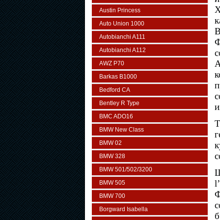
Х
Austin Princess
к
Auto Union 1000
В
Autobianchi A111
Autobianchi A112
с
А
AWZ P70
к
Barkas B1000
п
Bedford CA
с
Bentley R Type
и
BMC ADO16
Т
BMW New Class
г
BMW 02
к
с
BMW 328
BMW 501/502/3200
Ш
l
BMW 505
Ф
BMW 700
с
Borgward Isabella
б