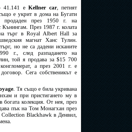
р 41.141 е
Kellner car
, петият
също е укрит в дома на Бугати
и продаден през 1950 г. на
с Кънингам. През 1987 г. колата
на търг в Royal Albert Hall за
шведския магнат Ханс Тулин.
търг, но не са дадени исканите
90 г., след разпадането на
лин, той я продава за $15 700
конгломерат, а през 2001 г. е
 договор. Сега собственикът е
Voyage
. Тя също е била укривана
инхам и при пристигането му в
в богата колекция. От нея, през
одава пък на Том Монагхан през
 Collection Blackhawk в Денвил,
мена.