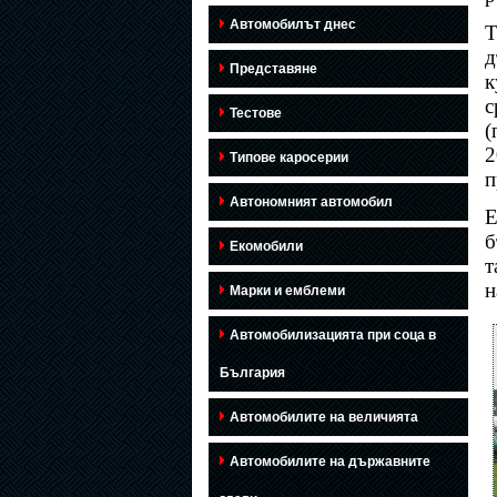
Автомобилът днес
T
д
Представяне
к
с
Тестове
(
2
Типове каросерии
п
Автономният автомобил
Е
б
Екомобили
т
н
Марки и емблеми
Автомобилизацията при соца в
България
Автомобилите на величията
Автомобилите на държавните