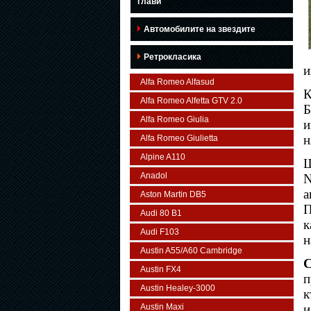
глави
Автомобилите на звездите
Ретрокласика
и
Alfa Romeo Alfasud
К
Alfa Romeo Alfetta GTV 2.0
Б
Alfa Romeo Giulia
и
н
Alfa Romeo Giulietta
Alpine A110
Ш
Anadol
N
а
Aston Martin DB5
П
Audi 80 B1
к
Audi F103
н
Austin A55/A60 Cambridge
C
Austin FX4
п
Austin Healey-3000
к
Austin Maxi
и