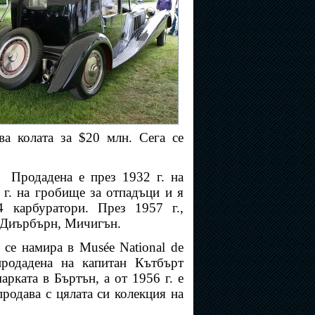
ува колата за
$
20 млн. Сега се
.
Продадена е през 1932 г. на
г. на гробище за отпадъци и я
 карбуратори. През 1957 г.,
в Диърбърн, Мичигън.
, се намира в Musée National de
продадена на капитан Кътбърт
арката в Бъртън, а от 1956 г. е
родава с цялата си колекция на