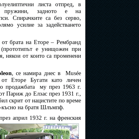
луелиптични листа отпред, в
 пружини, задното е на
пси. Спирачките са без серво,
олямо усилие за задействането
а от брата на Еторе – Рембранд
т (прототипът е унищожен при
ия, някои от които са променени
leon
, се намира днес в
Musée
е от Еторе Бугати като личен
до продажбата
му през 1963 г.
от Париж до Елзас през 1931 г.,
ил скрит от нацистите по време
о-късно на братя Шлъмпф.
през април 1932 г. на френския