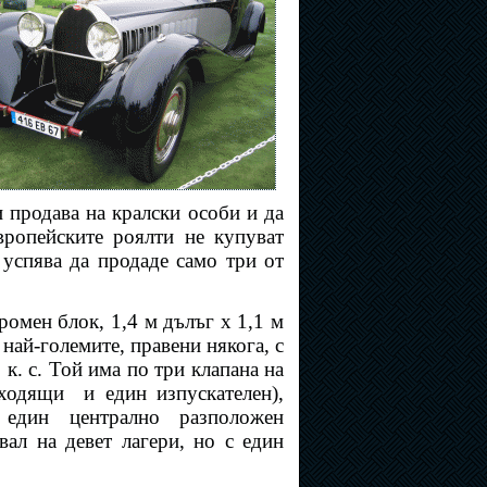
и продава на кралски особи и да
вропейските роялти не купуват
 успява да продаде само три от
громен блок, 1,4 м дълъг х 1,1 м
 най-големите, правени някога, с
к. с. Той има по три клапана на
входящи
и един изпускателен),
 един централно разположен
вал на девет лагери, но с един