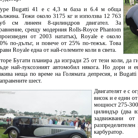
ype Bugatti 41 е с 4,3 м база и 6.4 м обща
ължина. Тежи около 3175 кг и използва 12 763
уб см линеен 8-цилиндров двигател. За
равнение, срещу модерния Rolls-Royce Phantom
произведен от 2003 нататък), Royale е около
0% по-дълъг, и повече от 25% по-тежък. Това
рави Royale една от най-големите коли в света.
торе Бугати планира да изгради 25 от тези коли, да г
ъде най-луксозният автомобил някога. Но дори и е
акива неща по време на Голямата депресия, и Bugatti
аправените шест.
Двигателят е с о
висок и е един от
мощност 275-300 
цилиндър (два 
задвижвани от
разпределителен 
карбуратор.