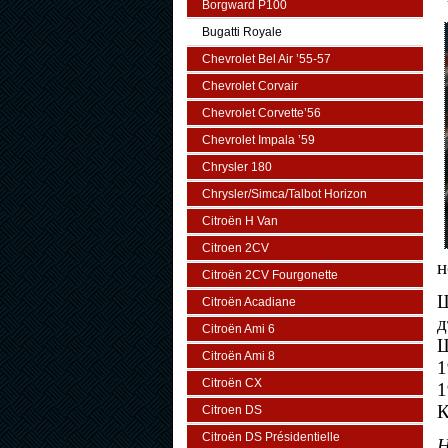
Borgward P100
Bugatti Royale
Chevrolet Bel Air ’55-57
Chevrolet Corvair
Chevrolet Corvette’56
Chevrolet Impala ’59
Chrysler 180
Chrysler/Simca/Talbot Horizon
Citroën H Van
Citroen 2CV
н
Citroën 2CV Fourgonette
Ш
Citroën Acadiane
д
Citroën Ami 6
Щ
Citroën Ami 8
1
Citroën CX
1
К
Citroen DS
Citroën DS Présidentielle
Н