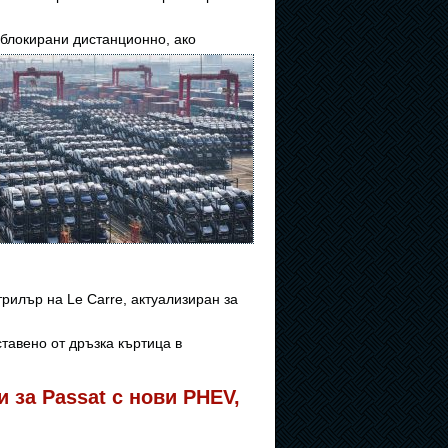
 блокирани дистанционно, ако
трилър на Le Carre, актуализиран за
тавено от дръзка къртица в
за Passat с нови PHEV,