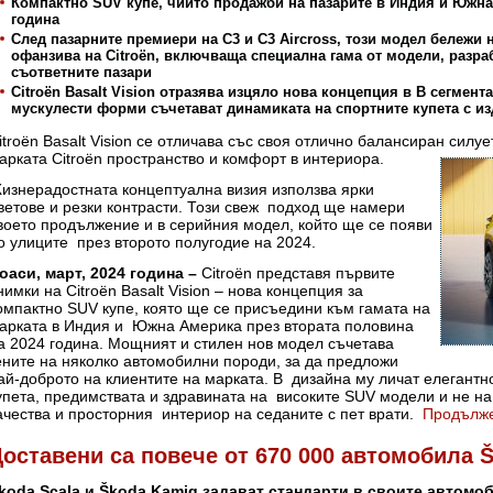
Компактно SUV купе, чиито продажби на пазарите в Индия и Южна
година
След пазарните премиери на C3 и C3 Aircross, този модел бележи
офанзива на Citroën, включваща специална гама от модели, разра
съответните пазари
Citroën Basalt Vision отразява изцяло нова концепция в В сегмент
мускулести форми съчетават динамиката на спортните купета с 
itroën Basalt Vision се отличава със своя отлично балансиран силу
арката
Citroën пространство и комфорт в интериора.
изнерадостната концептуална визия използва ярки
ветове и резки контрасти. Този свеж подход ще намери
воето продължение и в серийния модел, който ще се появи
о улиците през второто полугодие на 2024.
оаси, март, 2024 година –
Citroën представя първите
нимки на Citroën Basalt Vision – нова концепция за
омпактно SUV купе, която ще се присъедини към гамата на
арката в Индия и Южна Америка през втората половина
а 2024 година. Мощният и стилен нов модел съчетава
ените на няколко автомобилни породи, за да предложи
ай-доброто на клиентите на марката. В дизайна му личат елегантн
упета, предимствата и здравината на високите SUV модели и не на
ачества и просторния интериор на седаните с пет врати.
Продълж
оставени са повече от 670 000 автомобила Š
koda Scala и Škoda Kamiq задават стандарти в своите автомоби