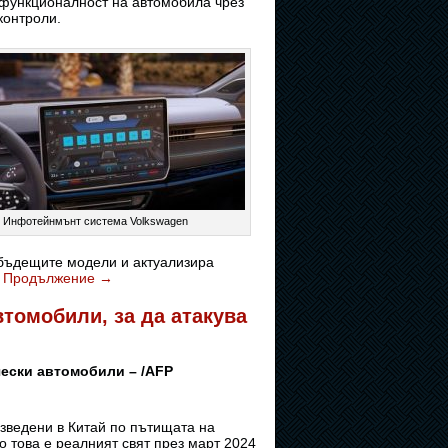
а функционалност на автомобила чрез
контроли.
Инфотейнмънт система Volkswagen
 бъдещите модели и актуализира
.
Продължение
→
втомобили, за да атакува
чески автомобили – /AFP
зведени в Китай по пътищата на
о това е реалният свят през март 2024