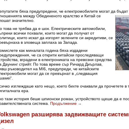
епутатите бяха предупредени, че електромобилите могат да бъдат
тношенията
между Обединеното кралство и Китай се
лошат значително.
о това не трябва да е шок. Електрическите автомобили,
ъпреки всички похвали, които могат да получат от
олитици, които искат да изгорят зелените си акредитиви, се
ревърнаха в зловеща заплаха за Запада.
омислете как миналата година бяха издадени
редупреждения, че са открити китайски проследяващи
стройства, вградени в електрониката на превозни средства
а Даунинг стрийт. По това време сър Ричард Диърлав,
ивш ръководител на MI6, предупреди, че китайските
лектромобили могат да се превърнат в „следващия
uawei“.
сичко изглеждаше като нещо, което бихте очаквали да прочетете в 
игиталната ера.
ко тази история беше шпионски роман, устройството щеше да е пос
равителствената система.
Продължение
→
olkswagen разширява задвижващите системи 
дизел