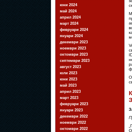
з
юни 2024
с
май 2024
М
април 2024
п
а
март 2024
в
февруари 2024
к
януари 2024
м
декември 2023
V
ноември 2023
с
октомври 2023
I
н
септември 2023
р
август 2023
ф
юли 2023
О
юни 2023
с
май 2023
април 2023
К
март 2023
февруари 2023
З
януари 2023
декември 2022
П
ноември 2022
„
октомври 2022
О