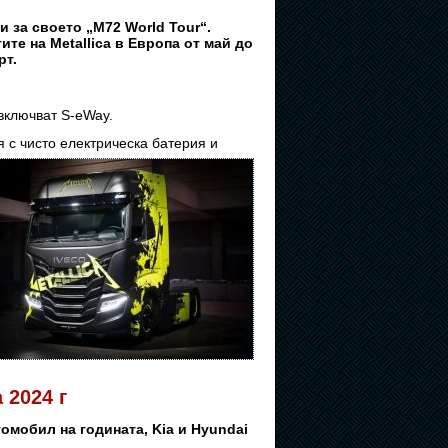
и за своето „M72 World Tour“.
те на Metallica в Европа от май до
рт.
включват S-eWay.
 с чисто електрическа батерия и
 2024 г
омобил на годината, Kia и Hyundai