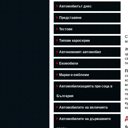
Автомобилът днес
Представяне
Тестове
C
Типове каросерии
м
Ж
Автономният автомобил
ц
с
п
Екомобили
П
Марки и емблеми
с
к
м
Автомобилизацията при соца в
н
г
България
н
к
к
Автомобилите на величията
Д
Автомобилите на държавните
Š