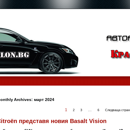
onthly Archives:
март 2024
1
…
2
3
6
Следваща стран
itroën представя новия Basalt Vision