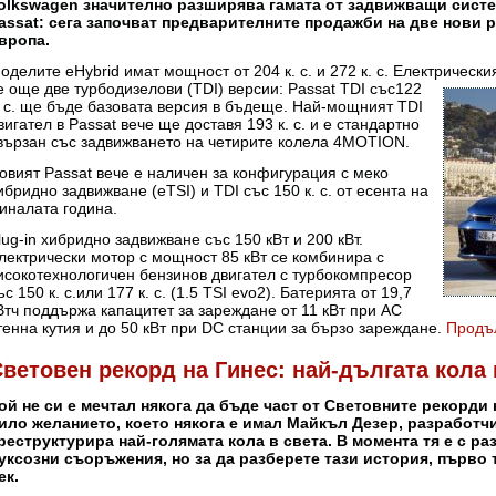
olkswagen значително разширява гамата от задвижващи систем
assat: сега започват предварителните продажби на две нови 
вропа.
оделите eHybrid имат мощност от 204 к. с. и 272 к. с. Електрически
е
още две турбодизелови (TDI) версии: Passat TDI със122
. с. ще бъде базовата версия в бъдеще. Най-мощният TDI
вигател в Passat вече ще доставя 193 к. с. и е стандартно
вързан със задвижването на четирите колела 4MOTION.
овият Passat вече е наличен за конфигурация с меко
ибридно задвижване (eTSI) и TDI със 150 к. с. от есента на
иналата година.
lug-in хибридно задвижване със 150 кВт и 200 кВт.
лектрически мотор с мощност 85 кВт се комбинира с
исокотехнологичен бензинов двигател с турбокомпресор
ъс 150 к. с.или 177 к. с. (1.5 TSI evo2). Батерията от 19,7
Втч поддържа капацитет за зареждане от 11 кВт при AC
тенна кутия и до 50 кВт при DC станции за бързо зареждане.
Продъ
ветовен рекорд на Гинес: най-дългата кола
ой не си е мечтал някога да бъде част от Световните рекорди 
ило желанието, което някога е имал Майкъл Дезер, разработчи
реструктурира най-голямата кола в света. В момента тя е с ра
уксозни съоръжения, но за да разберете тази история, първо т
ек.