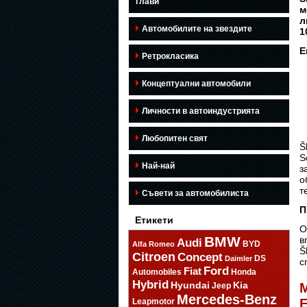
глави
м
л
Автомобилите на звездите
1
Е
Ретрокласика
Концептуални автомобили
Личности в автоиндустрията
Любопитен свят
Š
S
Най-най
з
о
т
Съвети за автомобилиста
П
Етикети
О
BMW
в
Audi
BYD
Alfa Romeo
Š
Citroen
Concept
DS
Daimler
с
Ford
Fiat
Automobiles
Honda
Hybrid
Hyundai
Kia
M
Jeep
Mercedes-Benz
Leapmotor