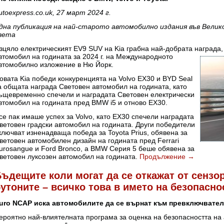
utoexpress.co.uk, 27 март 2024 г.
дна публикация на най-старото автомобилно издания във Велик
вета
зцяло електрическият EV9 SUV на Kia грабна най-добрата награда,
втомобил на
годината за 2024 г. на Международното
втомобилно изложение в Ню Йорк.
овата Kia победи конкуренцията на Volvo EX30 и BYD Seal
а общата награда Световен автомобил на годината, като
ъщевременно спечели и наградата Световен електрически
втомобил на годината пред BMW i5 и отново EX30.
се пак имаше успех за Volvo, като EX30 спечели наградата
ветовен градски автомобил на годината. Други победители
ключват изненадваща победа за Toyota Prius, обявена за
ветовен автомобилен дизайн на годината пред Ferrari
urosangue и Ford Bronco, а BMW Серия 5 беше обявена за
ветовен луксозен автомобил на годината.
Продължение
→
ъдещите коли могат да се откажат от сензо
утоните – всичко това в името на безопасно
uro NCAP иска автомобилите да се върнат към превключвател
ероятно най-влиятелната програма за оценка на безопасността на 