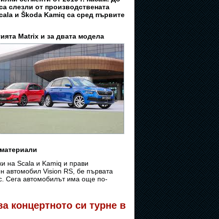
 са слезли от производствената
cala и Škoda Kamiq са сред първите
ята Matrix и за двата модела
 материали
и на Scala и Kamiq и прави
н автомобил Vision RS, бе първата
с. Сега автомобилът има още по-
за концертното си турне в