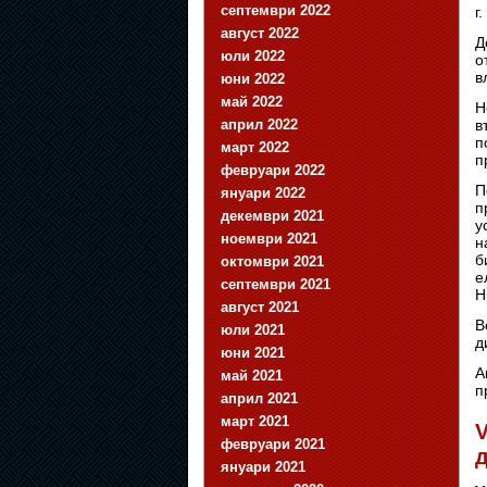
септември 2022
г.
август 2022
Д
юли 2022
о
в
юни 2022
май 2022
Н
април 2022
в
п
март 2022
п
февруари 2022
П
януари 2022
п
декември 2021
у
ноември 2021
н
б
октомври 2021
е
септември 2021
H
август 2021
В
юли 2021
д
юни 2021
А
май 2021
п
април 2021
март 2021
V
февруари 2021
януари 2021