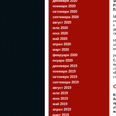
декември 2020
V
P
ноември 2020
Е
октомври 2020
М
септември 2020
с
август 2020
к
юли 2020
д
с
юни 2020
май 2020
Н
април 2020
х
м
март 2020
февруари 2020
P
Е
януари 2020
в
декември 2019
с
ноември 2019
к
с
октомври 2019
септември 2019
С
август 2019
юли 2019
К
юни 2019
б
п
май 2019
л
април 2019
в
март 2019