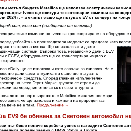
еви метъл бандата Metallica ще използва електрически камион
артньорът Iveco ще осигури тежкотоварни камиони за концерти
ли 2024 г. – а екипът също ще пътува с EV от концерт на конце
alopnik.com, iveco.com (съобщение от ноември)
лектрическите камиони на Iveco за транспортиране на оборудване 
поред уебсайта на производителя моделът се предлага като версия
ариант с
горивна клетка. Ще се използват и двете
адвижващи системи. Въпреки това, независимо дали с BEV
ли с FCEV, оборудването ще се транспортира изцяло с
лектричество.
veco eDaily ще се използва и като совалка за екипажа. Не е
звестно дали самите музиканти също ще пътуват с
лектрически средства. Според главния изпълнителен
иректор на Iveco Герит Маркс, групата се стреми да
амали въглеродния отпечатък от своите турнета.
 началото на партньорството с Metallica миналия ноември
veco заяви, че ще използва и камиони на природен газ.
ова вече не е така.
Продължение
→
ia EV9 бе обявена за Световен автомобил на
ози път беше повече корейски успех в наградите Световен авт
печелиха победи заедно с BMW, Volvo и Toyota.