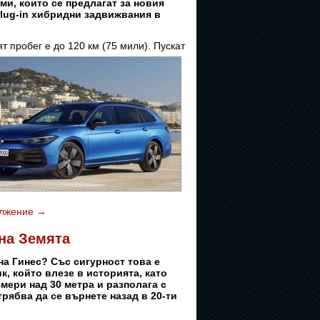
и, които се предлагат за новия
plug-in хибридни задвижвания в
ят пробег е до 120 км (75 мили). Пускат
лжение
→
 на Земята
на Гинес? Със сигурност това е
к, който влезе в историята, като
змери над 30 метра и разполага с
рябва да се върнете назад в 20-ти