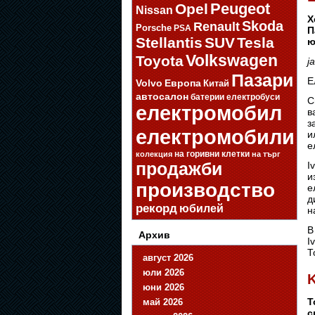
Opel
Peugeot
Nissan
Х
Skoda
Renault
Porsche
PSA
П
Stellantis
SUV
Tesla
ю
Volkswagen
Toyota
j
Пазари
Е
Volvo
Европа
Китай
автосалон
батерии
електробуси
С
електромобил
в
з
електромобили
и
е
на горивни клетки
колекция
на търг
продажби
I
и
производство
е
д
рекорд
юбилей
н
В
Архив
I
Т
август 2026
юли 2026
K
юни 2026
Т
май 2026
с