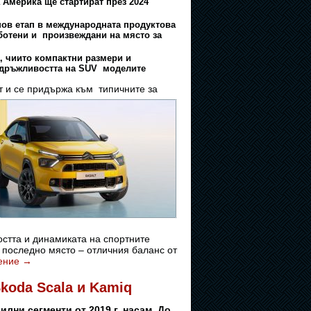
 Америка ще стартират през 2024
 нов етап в международната продуктова
ботени и произвеждани на място за
а, чиито компактни размери и
издръжливостта на SUV моделите
ет и се придържа към типичните за
остта и динамиката на спортните
 последно място – отличния баланс от
ение
→
koda Scala и Kamiq
лни сегменти от 2019 г. насам. До