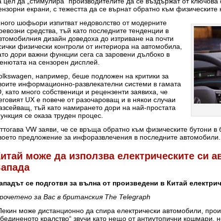
а цел да „стимулира“ производителите да се въздържат от ключов
ензорни екрани, с тежестта да се върнат обратно към физическите 
ного шофьори изпитват недоволство от модерните
ревозни средства, тъй като последните тенденции в
втомобилния дизайн доведоха до изтриване на почти
сички физически контроли от интериора на автомобила,
ато дори важни функции сега са заровени дълбоко в
енютата на сензорен дисплей.
olkswagen, например, беше подложен на критики за
воите информационно-развлекателни системи в гамата
D, като много собственици и рецензенти заявиха, че
еговият UX е повече от разочароващ и в някои случаи
азсейващ, тъй като намирането дори на най-простата
ункция се оказа труден процес.
ттогава VW заяви, че се връща обратно към физическите бутони в
воето предложение за инфоразвлечения в последните автомобили
итай може да използва електрическите си а
Запада
ападът се подготвя за вълна от произведени в Китай електри
рочетено за Вас в британския The Telegraph
Пекин може дистанционно да спира електрически автомобили, прои
бединеното кралство“ звучи като нещо от антиутопични кошмари, н