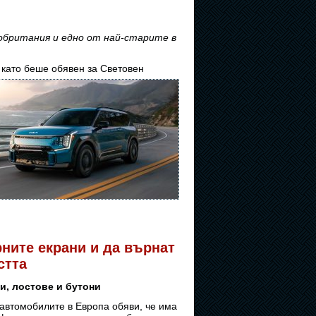
обритания и едно от най-старите в
 като беше обявен за Световен
рните екрани и да върнат
стта
и, лостове и бутони
автомобилите в Европа обяви, че има