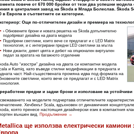
омента повече от 670 000 бройки от тези два успешни модела
иния в централния завод на Škoda в Млада Болеслав. Škoda S
0 в Европа в съответните си категории.
кстериор: Още по-отличителен дизайн и премиера на технологи
› Обновените брони и новата решетка на Škoda допълнително
подобряват дизайна на двата модела
Подобрени светлини, които вече се предлагат и с LED Matrix
технология, и с интегрирани предни LED светлини за мъгла
Нови джанти, девет цвята и дебют на опционален виртуален
педал за вратата на багажното отделение
koda Auto “изостри” дизайна на двата си компактни модела
cala и Kamiq, като въведе стилни модификации в предната и
адната част. Най-съществената промяна идва под формата на
бновените светлини, които вече се предлагат и с LED Matrix
ехнология.
реработени предни и задни брони и използване на устойчиви
свежаването на моделите подчертава отличителните характеристик
печатление. Хечбекът Scala, вдъхновен от динамичния концептуале
koda, която пренесе настоящия дизайнерски език в компактния кла
портен външен вид.
Продължение
→
etallica ще използва електрически камиони 
Европа