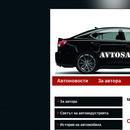
Автоновости
За автора
M
За автора
Светът на автоиндустрията
C
История на автомобила