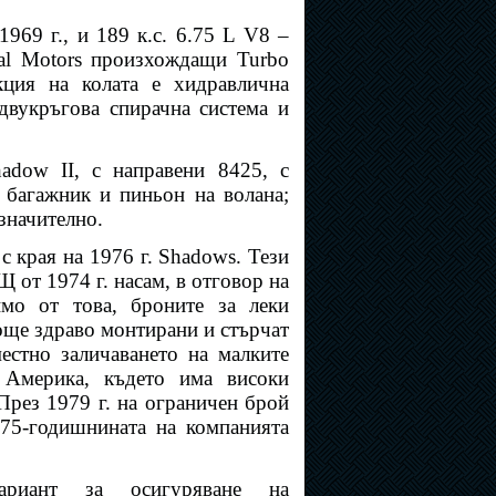
969 г., и 189 к.с. 6.75 L V8 –
ral Motors произхождащи Turbo
кция на колата е хидравлична
 двукръгова спирачна система и
adow II, с направени 8425, с
 багажник и пиньон на волана;
значително.
с края на 1976 г. Shadows. Тези
от 1974 г. насам, в отговор на
имо от това, броните за леки
още здраво монтирани и стърчат
естно заличаването на малките
 Америка, където има високи
През 1979 г. на ограничен брой
 75-годишнината на компанията
ариант за осигуряване на