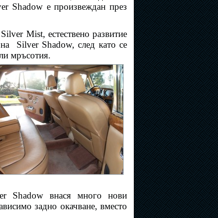
ver Shadow е произвеждан през
Silver Mist, естествено развитие
 на
Silver Shadow, след като се
ли мръсотия.
ver Shadow внася много нови
зависимо задно окачване, вместо