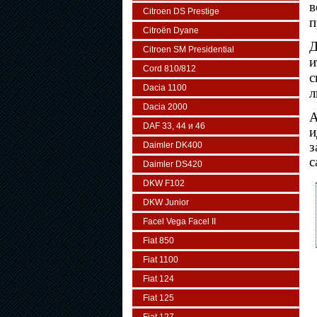
в
Citroen DS Prestige
п
Citroën Dyane
Д
Citroen SM Presidential
и
Cord 810/812
с
Dacia 1100
л
Dacia 2000
A
DAF 33, 44 и 46
и
з
Daimler DK400
с
Daimler DS420
DKW F102
DKW Junior
Facel Vega Facel II
Fiat 850
Fiat 1100
Fiat 124
Fiat 125