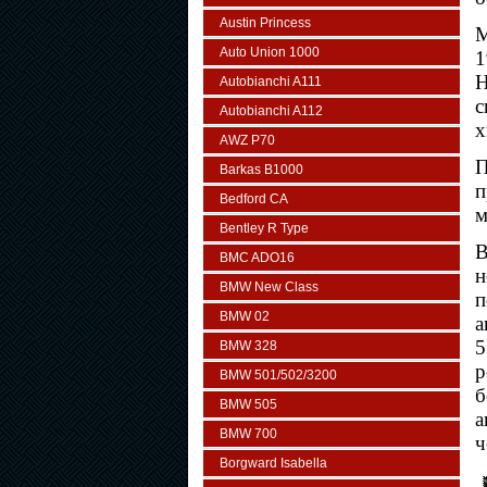
Austin Princess
М
Auto Union 1000
1
H
Autobianchi A111
с
Autobianchi A112
х
AWZ P70
П
Barkas B1000
п
Bedford CA
м
Bentley R Type
В
BMC ADO16
н
BMW New Class
п
BMW 02
а
5
BMW 328
р
BMW 501/502/3200
б
BMW 505
а
BMW 700
ч
Borgward Isabella