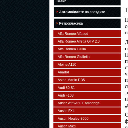
глави
1
Автомобилите на звездите
П
Ретрокласика
о
о
Alfa Romeo Alfasud
Д
Alfa Romeo Alfetta GTV 2.0
н
Alfa Romeo Giulia
П
Alfa Romeo Giulietta
п
Alpine A110
с
Anadol
ч
п
Aston Martin DB5
с
Audi 80 B1
т
Audi F103
п
Austin A55/A60 Cambridge
„
Austin FX4
О
Austin Healey-3000
ф
Austin Maxi
о