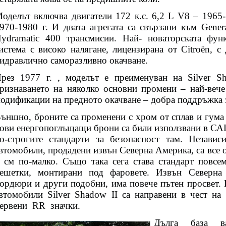
оделът включва двигатели 172 к.с. 6,2 L V8 – 1965-1
970-1980 г. И двата агрегата са свързани към Gene
ydramatic 400 трансмисии. Най- новаторската фун
истема с високо налягане, лицензирана от Citroën, с
идравлично саморазливно окачване.
рез 1977 г. , моделът е преименуван на Silver Sh
ризнаването на няколко основни промени – най-вече
одификации на предното окачване – добра поддръжка 
ъншно, броните са променени с хром от сплав и гума 
ови енергопоглъщащи брони са били използвани в САЩ 
о-строгите стандарти за безопасност там. Независ
втомобили, продадени извън Северна Америка, са все 
 см по-малко. Също така сега става стандарт повсем
ешетки, монтирани под фаровете. Извън Северна
ордюри и други подобни, има повече пътен просвет. 
втомобили Silver Shadow II са направени в чест на
ервени
RR
значки.
Дълга база в