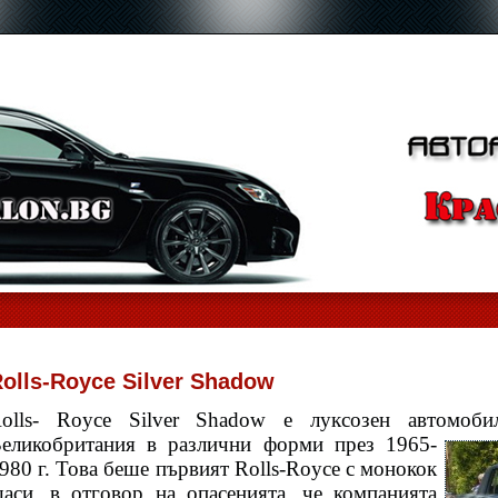
olls-Royce Silver Shadow
olls- Royce Silver Shadow е луксозен автомоб
еликобритания в различни
форми през 1965-
980 г. Това беше първият Rolls-Royce с монокок
аси, в ​​отговор на опасенията, че компанията