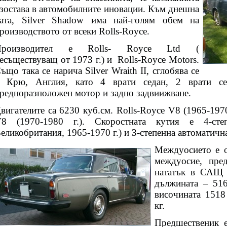
зостава в автомобилните иновации. Към днешна
ата, Silver Shadow има най-голям обем на
роизводството от всеки Rolls-Royce.
Производител е Rolls- Royce Ltd (
есъществуващ от 1973 г.) и
Rolls-Royce Motors.
ъщо така се нарича Silver Wraith II, сглобява се
 Крю, Англия, като 4 врати седан, 2 врати се
редноразположен мотор и задно задвиижване.
вигателите са 6230 куб.см. Rolls-Royce V8 (1965-1970
8 (1970-1980 г.). Скоростната кутия е 4-сте
еликобритания, 1965-1970 г.) и 3-степенна автоматичн
Междуосието е 
междуосие, пре
нататък в САЩ и
дължината – 51
височината 1518
кг.
Предшественик е