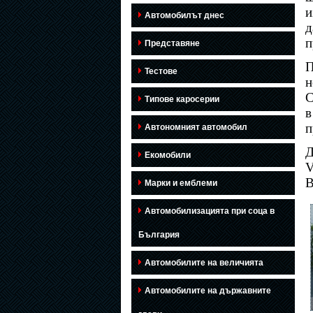
и
Автомобилът днес
д
п
Представяне
Тестове
н
С
Типове каросерии
в
п
Автономният автомобил
Д
Екомобили
V
В
Марки и емблеми
Автомобилизацията при соца в
България
Автомобилите на величията
Автомобилите на държавните