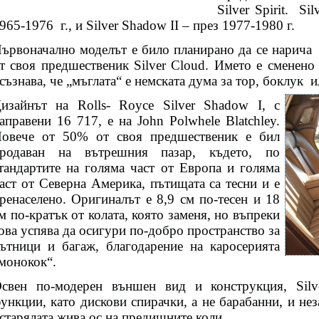
Silver Spirit.
Sil
965-1976
г., и Silver Shadow II – през 1977-1980 г.
ървоначално моделът е било планирано да се нарича
т своя предшественик Silver Cloud. Името е сменено
съзнава, че „мъглата“ е немската дума за тор, боклук
и
изайнът на Rolls- Royce Silver Shadow I, с
аправени 16 717, е на John Polwhele Blatchley.
овече от 50% от своя предшественик е бил
родаван на вътрешния пазар, където, по
тандартите на голяма част от Европа и голяма
аст от Северна Америка, пътищата са тесни и е
ренаселено. Оригиналът е 8,9 см по-тесен и 18
м по-кратък от колата, която заменя, но въпреки
ова успява да осигури по-добро пространство за
ътници и багаж, благодарение на каросерията
монокок“.
свен по-модерен външен вид и конструкция, Sil
ункции, като дискови спирачки, а не барабанни, и не
старялата жива ос на предишните коли.