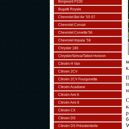
Borgward P100
Bugatti Royale
Chevrolet Bel Air ’55-57
Chevrolet Corvair
Chevrolet Corvette’56
Chevrolet Impala ’59
Chrysler 180
Chrysler/Simca/Talbot Horizon
к
Citroën H Van
к
Citroen 2CV
П
Citroën 2CV Fourgonette
п
Citroën Acadiane
н
Citroën Ami 6
С
Citroën Ami 8
к
Citroën CX
р
Citroen DS
б
W
Citroën DS Présidentielle