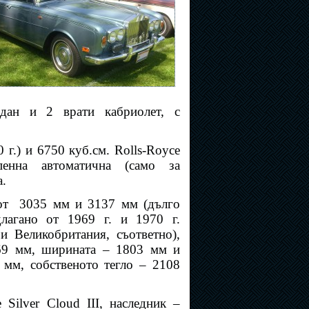
дан и 2 врати кабриолет, с
 г.) и 6750 куб.см. Rolls-Royce
пенна автоматична (само за
а.
от
3035 мм и 3137 мм (дълго
длагано от 1969 г. и 1970 г.
 Великобритания, съответно),
69 мм, ширината – 1803 мм и
 мм, собственото тегло – 2108
 Silver Cloud III, наследник –