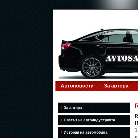
Автоновости
За автора
R
За автора
R
Светът на автоиндустрията
В
1
История на автомобила
ш