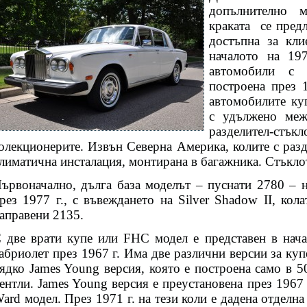
допълнително м
краката
се пред
достъпна за кли
началото на 19
автомобили с 
построена през 
автомобилите ку
с удължено меж
разделител-стък
олекционерите. Извън Северна Америка, колите с разд
лиматична инсталация, монтирана в багажника. Стъкло
ървоначално, дълга база моделът – пуснати 2780 – н
рез 1977 г., с въвеждането на Silver Shadow II, колат
аправени 2135.
 две врати купе или FHC модел е представен в начал
абриолет през 1967 г. Има две различни версии за куп
ядко James Young версия, която е построена само в 
ентли. James Young версия е преустановена през 1967 г
ard модел. През 1971 г. на тези коли е дадена отделна