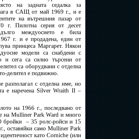
ясто на задната седалка за
лага в САЩ от май 1969 г., и е
ентите на вътрешния пазар от
70 г. Пилотна серия от десет
дълго междуосието е била
1967 г. и е продадена, един от
пува принцеса Маргарет. Някои
дуосие модели са снабдени с
ло и сега са силно търсени от
елител са оборудвани с отделна
то-делител е подвижно.
е разполагал с отделна име, но
а е наречена Silver Wraith II –
ото на 1966 г., последвано от
е на Mulliner Park Ward и много
50 бройки
– 35 ролс-ройси и 15
., оставяйки само Mulliner Park
 идентичност като Corniche (или