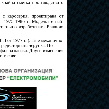
в крайна сметка производството
 с каросерия, проектирана от
з
1975-1986 г. Моделът е най-
от ръчно изработената Phantom
T II от 1977 г. ). Тя е механично
а радиаторната черупка. По-
фил на капака. Други изменения
и тасове.