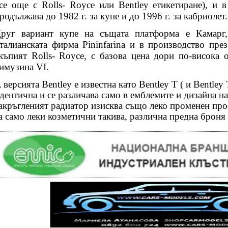
се още с Rolls- Royce или Bentley етикетиране), и 
родължава до 1982 г. за купе и до 1996 г. за кабриолет.
руг вариант купе на същата платформа е Камарг,
талианската фирма Pininfarina и в производство пре
къпият Rolls- Royce, с базова цена дори по-висока 
имузина VI.
 версията Bentley е известна като Bentley T ( и Bentley 
дентична и се различава само в емблемите и дизайна н
акръгленият радиатор изисква също леко променен про
а само леки козметични такива, различна предна броня 