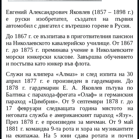
Евгений Александрович Яковлев (1857 – 1898 г.)
е руски изобретател, създател на първия
автомобил с двигател с вътрешно горене в Русия.
До 1867 г. се възпитава в приготвителния пансион
на Николаевското кавалерийско училище. От 1867
г. до 1875 г. преминава учение в Николаевските
морски юнкерски класове. Завършва обучението
и постъпва като юнкер във флота.
Служи на клипера «Алмаз» и след изпита на 30
април 1877 г. е произведен в гардемарин. До
1878 г. гардемарин Е. А. Яковлев пътува по
Балтика с парахода-фрегата «Олаф» и германския
параход «Цимбрия». От 9 септември 1878 г. до
17 февруари следващата година мястото на
неговата служба е американският параход «Язу».
През 1878 г. е произведен за мичман. От 9 май
1881 г. командва 9-та рота и хора на музикантите
на екипажаа. На 5 юни сдава ротата и почти