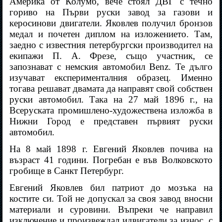
Америка от Колумб, вече стоял ДВГ с течно
гориво на Първи руски завод за газови и
керосинови двигатели. Яковлев получил бронзов
медал и почетен диплом на изложението. Там,
заедно с известния петербургски производител на
екипажи П. А. Фрезе, също участник, се
запознават с немския автомобил Benz. Те дълго
изучават експерименталния образец. Именно
тогава решават двамата да направят свой собствен
руски автомобил. Така на 27 май 1896 г., на
Всеруската промишлено-художествена изложба в
Нижни Город е представен първият руски
автомобил.
На 8 май 1898 г. Евгений Яковлев почива на
възраст 41 години. Погребан е във Волковското
гробище в Санкт Петербург.
Евгений Яковлев бил патриот до мозъка на
костите си. Той не допускал за своя завод вносни
материали и суровини. Въпреки че направил
изключение и произвеждал идвигатели за износ, с