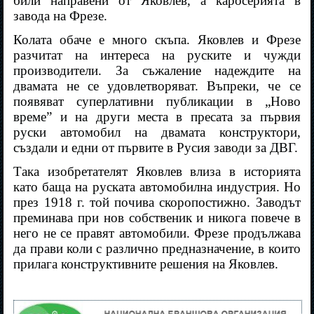
били направени от Яковлев, а каросерията в
завода на Фрезе.
Колата обаче е много скъпа. Яковлев и Фрезе
разчитат на интереса на руските и чужди
производители. За съжаление надеждите на
двамата не се удовлетворяват. Въпреки, че се
появяват суперлативни публикации в „Ново
време” и на други места в пресата за първия
руски автомобил на двамата конструктори,
създали и едни от първите в Русия заводи за ДВГ.
Така изобретателят Яковлев влиза в историята
като баща на руската автомобилна индустрия. Но
през 1918 г. той почива скоропостижно. Заводът
преминава при нов собственик и никога повече в
него не се правят автомобили. Фрезе продължава
да прави коли с различно предназначение, в които
прилага конструктивните решения на Яковлев.