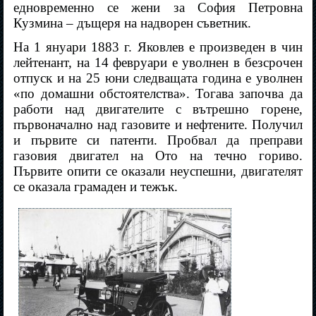
едновременно се жени за София Петровна
Кузмина – дъщеря на надворен съветник.
На 1 януари 1883 г. Яковлев е произведен в чин
лейтенант, на 14 февруари е уволнен в безсрочен
отпуск и на 25 юни следващата година е уволнен
«по домашни обстоятелства». Тогава започва да
работи над двигателите с вътрешно горене,
първоначално над газовите и нефтените. Получил
и първите си патенти. Пробвал да преправи
газовия двигател на Ото на течно гориво.
Първите опити се оказали неуспешни, двигателят
се оказала грамаден и тежък.