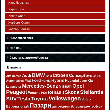
Ханс Ледвинка
Харли Ърл
Хенри Форд
Херберт Остин
Уолтър Бентли
Любопитен свят
Най-най
Съвети за автомобилиста
Етикети
BMW
Citroen
Audi
Concept
BYD
DS
Alfa Romeo
Daimler
Ford
Hybrid
Fiat
Hyundai
Kia
Automobiles
Honda
Jeep
Opel
Mercedes-Benz
Nissan
Leapmotor
Peugeot
Stellantis
Skoda
Renault
Porsche
PSA
Volkswagen
SUV
Tesla
Toyota
Volvo
Пазари
Европа
автосалон
Китай
батерии
електробуси