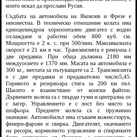
които искал да прослави Русия.
Съдбата на автомобила на Яковлев и Фрезе е
неизвестна. В техническо отношение колата има
едноцилиндров хоризонтален двигател с водно
охлаждане и работен обем 800 куб. см.
Мощността е 2 к. с. при 500/мин. Максималната
скорост е 21 км в час. Трансмисията е ремъчна с
две предавки. При обща дължина 2180 мм
междуосието е 1370 мм. Масата на автомобила е
300 кг., местата за пътуващите са 2. Трансмисията
е с две предавки и предавателно число5,45.
Горивото в резервоара стига за 200 км път.
Шасито е взаимствано от конски файтон.
Дървените колела са с твърди гуми и централна ос
с лагер. Управлението е с лост без място за
шофьора. Предните колела са с пружинно
окачване. Автомобилът има сгъваем кожен гюрук,
фенери-фарове и свирка. Двигателят, окачването
на ресори, кормилното управление и спирачките