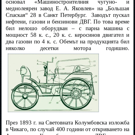
основал «Машиностроителния чугуно- и
меднолеярен завод Е. А. Яковлев» на „Большая
Спаская“ 28 в Санкт Петербург.
Заводът пускал
нефтени, газови и бензинови ДВГ. По това време
бил нелошо оборудван – с парна машина с
мощност 58 к. с., 20 к. с. керосинов двигател и
два газови по 4 к. с. Обемът на продукцията бил
няколко десетки мотора годишно.
През 1893 г. на Световната Колумбовска изложба
в Чикаго, по случай 400 години от откриването на