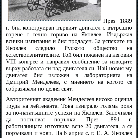
През 1889
г. бил конструиран първият двигател с вътрешно
горене с течно гориво на Яковлев. Издържал
всички изпитания и бил продаден. За успехите на
Яковлев следило Руското общество на
естествоизпитателите. Той бил поканен на неговия
VIII конгрес и направил съобщение за изводите
върху работата си над двигателя си. Най-новия му
двигател бил изложен в лабораторията на
Дмитрий Менделеев, с мнението на когото се
собразявали по целия свят.
Авторитеният академик Менделеев високо оценил
труда на лейтенанта. Това изиграло голяма роля
за по-нататъшните успехи на Яковлев. Започнали
да постъпват поръчки. През 1891 г.
работилницата изготвила вече 20 двигателя, а се
поръчвали и нови. На 6 април с. г. Е. А. Яковлев