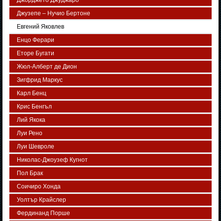
Джорджето Джуджаро
Джузепе – Нучио Бертоне
Евгений Яковлев
Енцо Ферари
Еторе Бугати
Жюл-Алберт де Дион
Зигфрид Маркус
Карл Бенц
Крис Бенгъл
Лий Якока
Луи Рено
Луи Шевроле
Николас-Джоузеф Кугнот
Пол Брак
Соичиро Хонда
Уолтър Крайслер
Фердинанд Порше