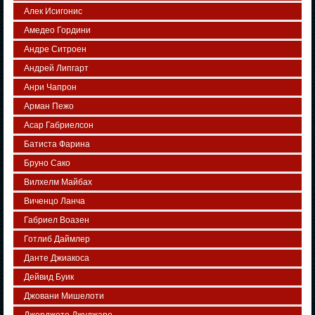
Алек Исигонис
Амедео Гордини
Андре Ситроен
Андрей Липгарт
Анри Чапрон
Арман Пежо
Асар Габриелсон
Батиста Фарина
Бруно Сако
Вилхелм Майбах
Виченцо Ланча
Габриел Воазен
Готлиб Даймлер
Данте Джиакоса
Дейвид Буик
Джовани Мишелоти