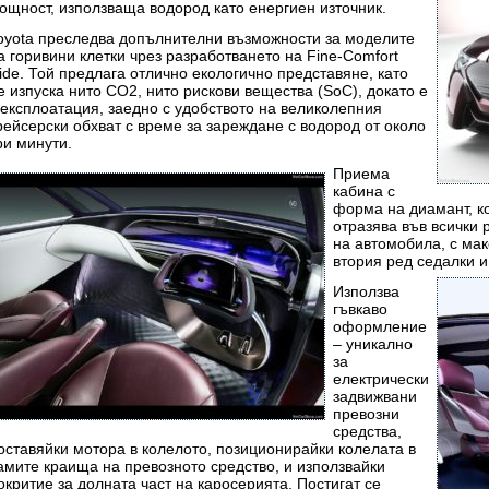
ощност, използваща водород като енергиен източник.
oyota преследва допълнителни възможности за моделите
а горивини клетки чрез разработването на Fine-Comfort
ide. Той предлага отлично екологично представяне, като
е изпуска нито CO2, нито рискови вещества (SoC), докато е
 експлоатация, заедно с удобството на великолепния
рейсерски обхват с време за зареждане с водород от около
ри минути.
Приема
кабина с
форма на диамант, ко
отразява във всички 
на автомобила, с ма
втория ред седалки 
Използва
гъвкаво
оформление
– уникално
за
електрически
задвижвани
превозни
средства,
оставяйки мотора в колелото, позиционирайки колелата в
амите краища на превозното средство, и използвайки
окритие за долната част на каросерията. Постигат се