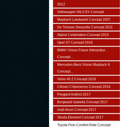
2012
Volkswagen NILS EV Concept
Maybach Landaulet Concept 2007
De Tomaso Deauville Concept 2011
Alpine Celebration Concept 2015
Opel GT Concept 2016
BMW i Vision Future Interaction
Concept…
Mercedes-Benz Vision Maybach 6
Concept…
Volvo 40.2 Concept 2016
Citroen CXperience Concept 2016
Peugeot Instinct 2017
Borgward Isabella Concept 2017
Audi Aicon Concept 2017
Skoda Element Concept 2017
Toyota Fine-Comfort Ride Concept