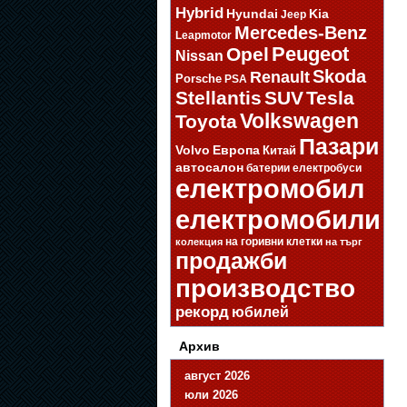
Hybrid
Hyundai
Kia
Jeep
Mercedes-Benz
Leapmotor
Opel
Peugeot
Nissan
Skoda
Renault
Porsche
PSA
Stellantis
SUV
Tesla
Volkswagen
Toyota
Пазари
Volvo
Европа
Китай
автосалон
батерии
електробуси
електромобил
електромобили
на горивни клетки
колекция
на търг
продажби
производство
рекорд
юбилей
Архив
август 2026
юли 2026