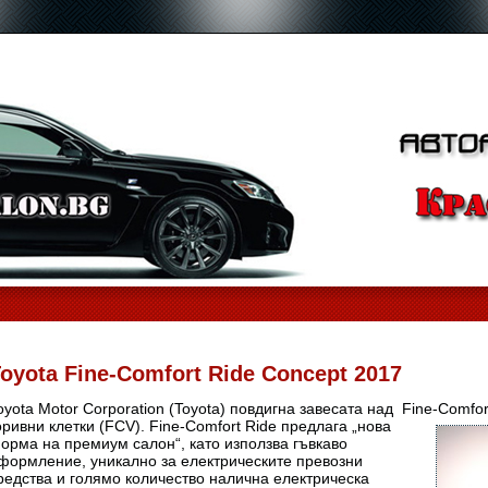
oyota Fine-Comfort Ride Concept 2017
oyota Motor Corporation (Toyota) повдигна завесата над Fine-Comfor
оривни
клетки (FCV). Fine-Comfort Ride предлага „нова
орма на премиум салон“, като използва гъвкаво
формление, уникално за електрическите превозни
редства и голямо количество налична електрическа