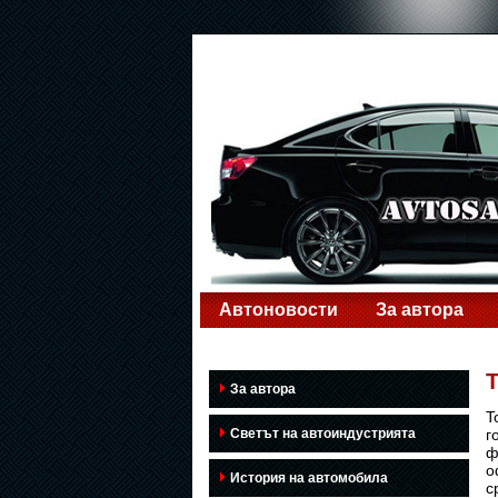
Автоновости
За автора
T
За автора
T
Светът на автоиндустрията
г
ф
о
История на автомобила
с