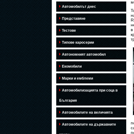
м
Автомобилът днес
T
н
Представяне
R
н
в
Тестове
к
т
Типове каросерии
Автономният автомобил
Екомобили
Марки и емблеми
Автомобилизацията при соца в
България
Автомобилите на величията
п
Автомобилите на държавните
с
п