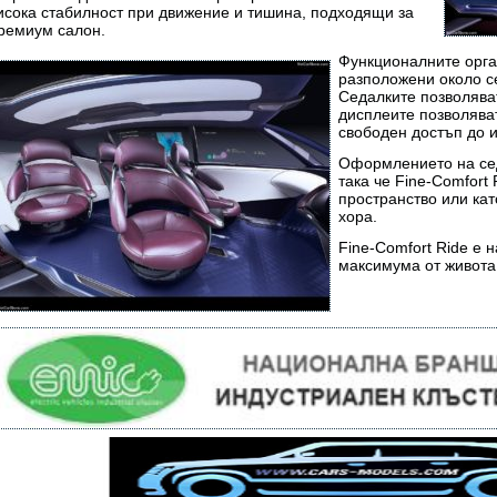
исока стабилност при движение и тишина, подходящи за
ремиум салон.
Функционалните орга
разположени около с
Седалките позволяват
дисплеите позволява
свободен достъп до
Оформлението на сед
така че Fine-Comfort
пространство или ка
хора.
Fine-Comfort Ride е 
максимума от живота