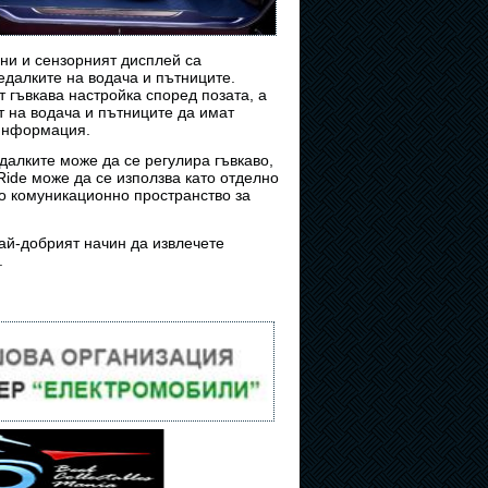
ни и сензорният дисплей са
едалките на водача и пътниците.
 гъвкава настройка според позата, а
т на водача и пътниците да имат
 информация.
алките може да се регулира гъвкаво,
 Ride може да се използва като отделно
то комуникационно пространство за
най-добрият начин да извлечете
.