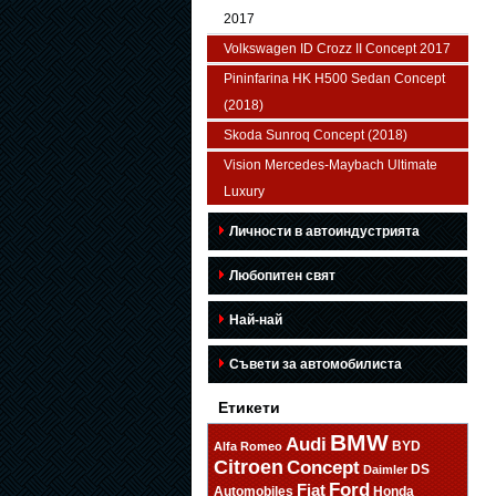
2017
Volkswagen ID Crozz II Concept 2017
Pininfarina HK H500 Sedan Concept
(2018)
Skoda Sunroq Concept (2018)
Vision Mercedes-Maybach Ultimate
Luxury
Личности в автоиндустрията
Любопитен свят
Най-най
Съвети за автомобилиста
Етикети
BMW
Audi
BYD
Alfa Romeo
Citroen
Concept
DS
Daimler
Ford
Fiat
Automobiles
Honda