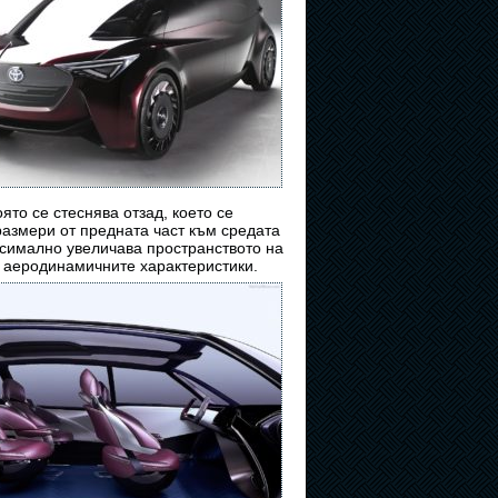
ято се стеснява отзад, което се
размери от предната част към средата
ксимално увеличава пространството на
и аеродинамичните характеристики.