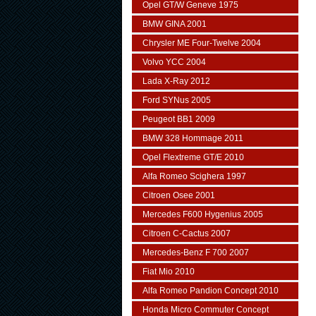
Opel GT/W Geneve 1975
BMW GINA 2001
Chrysler ME Four-Twelve 2004
Volvo YCC 2004
Lada X-Ray 2012
Ford SYNus 2005
Peugeot BB1 2009
BMW 328 Hommage 2011
Opel Flextreme GT/E 2010
Alfa Romeo Scighera 1997
Citroen Osee 2001
Mercedes F600 Hygenius 2005
Citroen C-Cactus 2007
Mercedes-Benz F 700 2007
Fiat Mio 2010
Alfa Romeo Pandion Concept 2010
Honda Micro Commuter Concept