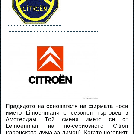
Прадядото на основателя на
фирмата
носи
името
Limoenman
и е сезонен търговец в
Амстердам. Той
сменя името си от
Lemoenman
на
по-сериозното
Citron
(
френската дума за лимон
). Когато неговият