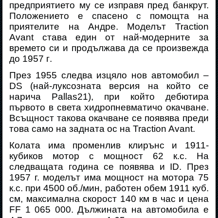
предприятието му се изправя пред банкрут.
Положението
е спасено
с помощта на
приятелите на Андре.
Моделът
Traction
Avant
става един от най-модерните за
времето си и продължава да се произвежда
до 1957 г
.
През 1955 следва изцяло нов автомобил –
DS
(
най-луксозната версия на който се
нарича
Pallas
21
), при който дебютира
първото в света хидропневматичо окачване.
Всъщност такова окачване се появява преди
това само на задната ос на Traction Avant.
Колата има променлив клирънс и 1911-
кубиков мотор с мощност 62 к.с. На
следващата година се появява и
ID
.
През
1957 г. моделът има мощност на мотора 75
к.с. при 4500 об./мин, работен обем 1911 куб.
см, максимална скорост 140 км в час и цена
FF
1 065 000. Дължината на автомобила е