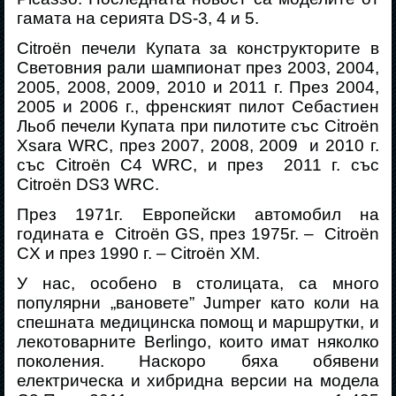
гамата на серията
D
S-
3
,
4
и
5
.
Citroën печели Купата за конструкторите в
Световния рали шампионат през 2003, 2004,
2005, 2008, 2009, 2010 и 2011 г. През 2004,
2005 и 2006 г., френският пилот Себастиен
Льоб печели Купата при пилотите със Citroën
Xsara WRC, през 2007, 2008, 2009
и 2010 г.
със Citroën C4 WRC, и през
2011 г. със
Citroën DS3 WRC.
През 1971г. Европейски автомобил на
годината е
Citroën GS, през 1975г. –
Citroën
CX и през 1990 г. – Citroën XM.
У нас, особено в столицата, са много
популярни „вановете”
Jumper
като коли на
спешната медицинска помощ и маршрутки, и
лекотоварните
Berlingo
, които имат няколко
поколения. Наскоро бяха обявени
електрическа и хибридна версии на модела