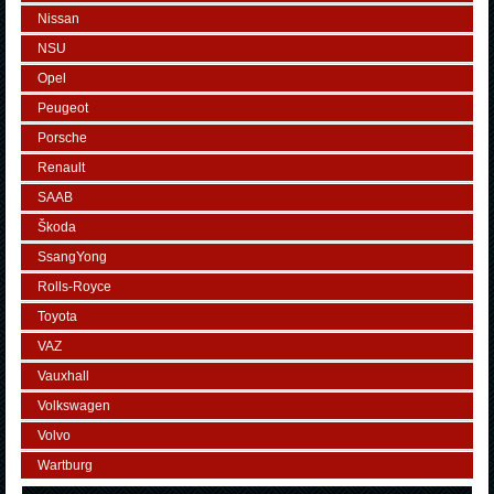
Nissan
NSU
Opel
Peugeot
Porsche
Renault
SAAB
Škoda
SsangYong
Rolls-Royce
Toyota
VAZ
Vauxhall
Volkswagen
Volvo
Wartburg