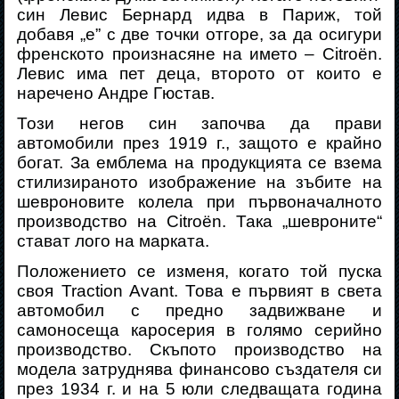
син Левис Бернард идва в Париж, той
добавя „е” с две точки отгоре, за да осигури
френското произнасяне на името –
Citroën
.
Левис има пет деца, второто от които е
наречено Андре Г
ю
став.
Този негов син започва да прави
автомобили през 1919 г., защото е крайно
богат.
За емблема на продукцията се взема
стилизираното изображение на зъбите на
шевроновите колела при първоначалното
производство на
Citroën
. Така „шевроните“
стават лого на марката.
Положението се изменя, когато той пуска
своя
Traction
Avant
. Това е първия
т
в света
автомобил с предно задвижване и
самоносеща каросерия в голямо серийно
производство. Скъпото производство на
модела
затруднява финансово създателя си
през 1934 г. и на 5 юли следващата година