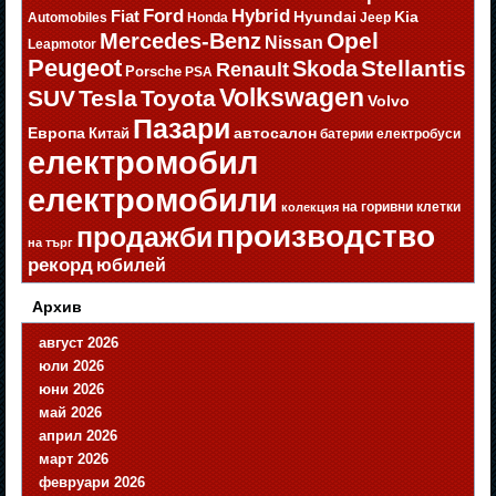
Ford
Hybrid
Fiat
Hyundai
Kia
Automobiles
Honda
Jeep
Opel
Mercedes-Benz
Nissan
Leapmotor
Peugeot
Stellantis
Skoda
Renault
Porsche
PSA
Volkswagen
SUV
Tesla
Toyota
Volvo
Пазари
Европа
автосалон
Китай
батерии
електробуси
електромобил
електромобили
на горивни клетки
колекция
производство
продажби
на търг
рекорд
юбилей
Архив
август 2026
юли 2026
юни 2026
май 2026
април 2026
март 2026
февруари 2026