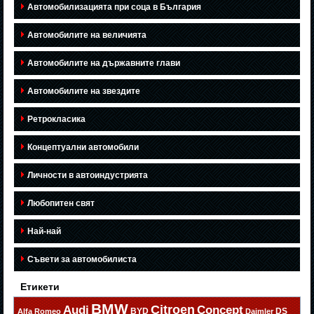
Автомобилизацията при соца в България
Автомобилите на величията
Автомобилите на държавните глави
Автомобилите на звездите
Ретрокласика
Концептуални автомобили
Личности в автоиндустрията
Любопитен свят
Най-най
Съвети за автомобилиста
Етикети
BMW
Citroen
Audi
Concept
BYD
DS
Alfa Romeo
Daimler