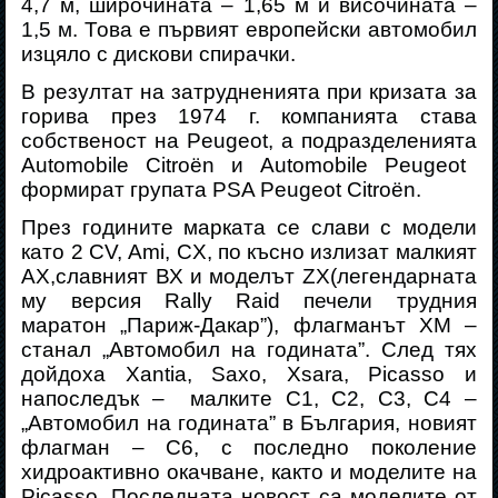
4,7 м, широчината – 1,65 м и височината –
1,5 м. Това е първият европейски автомобил
изцяло с дискови спирачки.
В резултат на затрудненията при кризата за
горива през 1974 г. компанията става
собственост на
Peugeot
, а подразделенията
Automobile Citroën
и
Automobile Peugeot
формират групата
PSA
Peugeot Citroën
.
През годините марката се слави с модели
като 2 СV,
Ami
,
CX
, по късно излизат малкият
AX
,
славният ВХ и моделът
ZX
(
легендарната
му версия
Rally
Raid
печели трудния
маратон „Париж-Дакар”
)
, флагманът
XM
–
станал „Автомобил на годината”. След тях
дойдоха
Xantia
,
Saxo
,
Xsara
,
Picasso
и
напоследък –
малките С1, С2, С3, С4 –
„Автомобил на годината” в България, новият
флагман – С6, с последно поколение
хидроактивно окачване, както и моделите на
Picasso
. Последната новост са моделите от