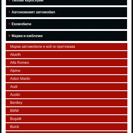
Типове каросерии
Автономният автомобил
Екомобили
Марки и емблеми
Марки автомобили и кой ги притежава
Abarth
Alfa Romeo
Alpine
Aston Martin
Audi
Austin
Bentley
BMW
Bugatti
Buick