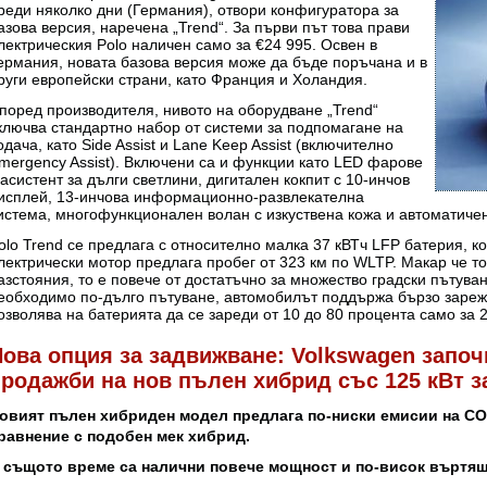
реди няколко дни (Германия), отвори конфигуратора за
азова версия, наречена „Trend“. За първи път това прави
лектрическия Polo наличен само за €24 995. Освен в
ермания, новата базова версия може да бъде поръчана и в
руги европейски страни, като Франция и Холандия.
поред производителя, нивото на оборудване „Trend“
ключва стандартно набор от системи за подпомагане на
одача, като Side Assist и Lane Keep Assist (включително
mergency Assist). Включени са и функции като LED фарове
 асистент за дълги светлини, дигитален кокпит с 10-инчов
исплей, 13-инчова информационно-развлекателна
истема, многофункционален волан с изкуствена кожа и автоматичен
olo Trend се предлага с относително малка 37 кВТч LFP батерия, ко
лектрически мотор предлага пробег от 323 км по WLTP. Макар че т
азстояния, то е повече от достатъчно за множество градски пътува
еобходимо по-дълго пътуване, автомобилът поддържа бързо зарежда
озволява на батерията да се зареди от 10 до 80 процента само за 
ова опция за задвижване: Volkswagen запо
родажби на нов пълен хибрид със 125 кВт за
овият пълен хибриден модел предлага по-ниски емисии на CO
равнение с подобен мек хибрид.
 същото време са налични повече мощност и по-висок въртящ