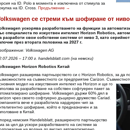
ерсия на ID. Polo в момента е изключена от стимула за
окупка на ID. Cross.
Продължение
→
olkswagen се стреми към шофиране от ниво 3
olkswagen ускорява разработването на функции за автоматиз
ъс специалиста по изкуствен интелект Horizon Robotics, авт
а разработи свои собствени системи от ниво 3, като серийно
апочне през втората половина на 2027 г.
зображение: Volkswagen AG
2.07.2026 – 17:00 г. handelsblatt.com (на немски)
olkswagen Horizon Robotics Китай
olkswagen разширява партньорството си с Horizon Robotics, за да п
ъзможностите на съвместното си предприятие Carizon. Съвместно
сновния модел на изкуствения интелект на Horizon и ще го
зползва за разработване на собствен софтуерен пакет за
втоматизирано шофиране. Volkswagen държи 60% дял в
arizon чрез своето софтуерно дъщерно дружество Cariad.
омпанията вече е разработила хардуерен чип за
нтелигентно шофиране, който е предназначен и за
зползване в Китай.
поред немския Handelsblatt, разширеното партньорство
ма за цел да ускори разработването на системи за
одпомагане на водача до високо автоматизирано