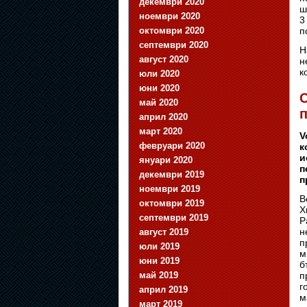
декември 2020
ш
ноември 2020
3
п
октомври 2020
септември 2020
Н
август 2020
н
к
юли 2020
юни 2020
май 2020
п
април 2020
март 2020
V
февруари 2020
к
и
януари 2020
п
декември 2019
п
ноември 2019
B
октомври 2019
Х
септември 2019
Р
н
август 2019
п
юли 2019
м
юни 2019
б
п
май 2019
г
април 2019
м
март 2019