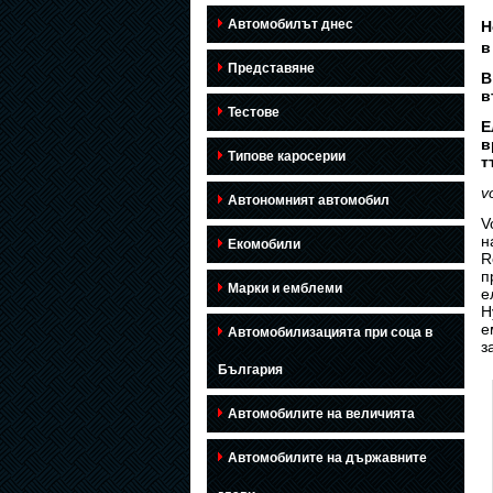
Автомобилът днес
Н
в
Представяне
В
в
Тестове
Е
в
Типове каросерии
т
v
Автономният автомобил
V
н
Екомобили
R
п
Марки и емблеми
е
H
е
Автомобилизацията при соца в
з
България
Автомобилите на величията
Автомобилите на държавните