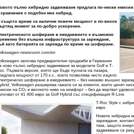
овото пълно хибридно задвижване предлага по-ниски емисии
 сравнение с подобен мек хибрид.
 същото време са налични повече мощност и по-висок
ъртящ момент за по-добро ускорение.
лектрическото шофиране в ежедневието е възможно
ременно без външна инфраструктура за зареждане,
ъй като батерията се зарежда по време на шофиране.
olkswagen-newsroom.com/en
olkswagen започва предварителни продажби в Германия
а ново пълно хибридно задвижване за моделите Golf и T-
oc. Първата версия, която ще бъде пусната на пазара,
редлага мощност от 170 к.с., което позволява често изцяло
лектрическо шофиране в ежедневието – без никакво външно зарежда
ybrid, Volkswagen разширява гамата си за клиенти, които ценят нис
мисии на CO₂ и високото ниво на комфорт – без да жертват удово
апочват от 41 400 евро за Golf Hybrid със спецификация R-Line.
T-Roc Style с хибр
евро.
Новите хибридни м
зареждане, контак
така, защото енерг
задвижване се рек