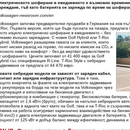
лектрическото шофиране в ежедневието е възможно временно
ареждане, тъй като батерията се зарежда по време на шофира
olkswagen-newsroom.com/en
olkswagen започва предварителни продажби в Германия на нов пъл
-Roc. Първата версия, която ще бъде пусната на пазара, предлага
есто изцяло електрическо шофиране в ежедневието – без
икакво външно зареждане. С новия Golf Hybrid или T-Roc
ybrid, Volkswagen разширява гамата си за клиенти, които
енят ниския разход на гориво, по-ниските емисии на CO₂ и
исокото ниво на комфорт – без да жертват удоволствието
т шофирането. Цените започват от 41 400 евро за Golf
ybrid със спецификация R-Line. T-Roc Style с хибридно
адвижване се предлага от 44 470 евро.
овите хибридни модели не зависят от заряден кабел,
онтакт или зарядна инфраструктура.
Това е така,
ащото енергията за фазите на електрическото задвижване
е рекуперира на борда на тези модели на Volkswagen чрез
екуперация и използване на бензинов двигател с
урбокомпресор в комбинация с генератор. Високоволтова батерия,
 капацитет от 1,6 кВтч (бруто), обичаен за напълно хибридните авт
втомобила в задната част както на Golf, така и на T-Roc и съхран
ежима на работа осигуряват хармонично взаимодействие на бензин
SI evo2) с двата електрически задвижващи двигателя и батерията.
ощност от 125 кВт и добър баланс между ефективност, динамика и