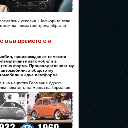
определени условия. Шофьорите вече
готови да поемат контрола обратно,
е във времето е и
омобил, произвеждан от немската
емблематичните автомобили в
ителна форма. Производственият му
е автомобили, а общото му
втомобили с една платформа.
ерът на нацистка Германия Адолф
ужва
новатапътна мрежа на Германия,