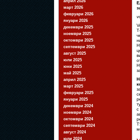
април 2026
Е
март 2026
з
февруари 2026
v
януари 2026
V
декември 2025
T
ноември 2025
ч
н
октомври 2025
H
септември 2025
ц
август 2025
в
юли 2025
о
H
юни 2025
з
май 2025
Н
април 2025
к
март 2025
з
февруари 2025
с
р
януари 2025
т
декември 2024
с
ноември 2024
а
р
октомври 2024
T
септември 2024
м
август 2024
юли 2024