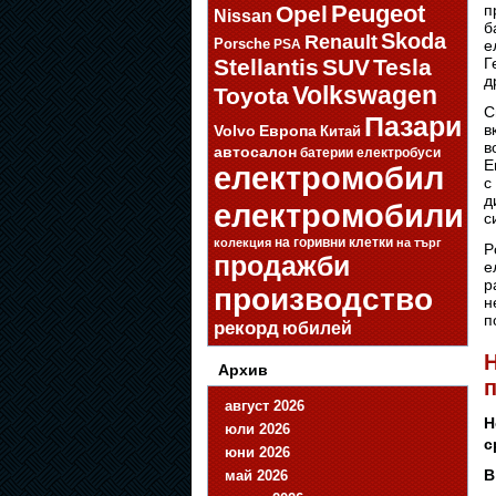
п
Opel
Peugeot
Nissan
б
Skoda
Renault
Porsche
е
PSA
Г
Stellantis
SUV
Tesla
д
Volkswagen
Toyota
С
Пазари
в
Volvo
Европа
Китай
в
автосалон
батерии
електробуси
E
електромобил
с
д
електромобили
с
на горивни клетки
колекция
на търг
P
продажби
е
р
производство
н
п
рекорд
юбилей
Н
Архив
п
август 2026
Н
юли 2026
с
юни 2026
В
май 2026