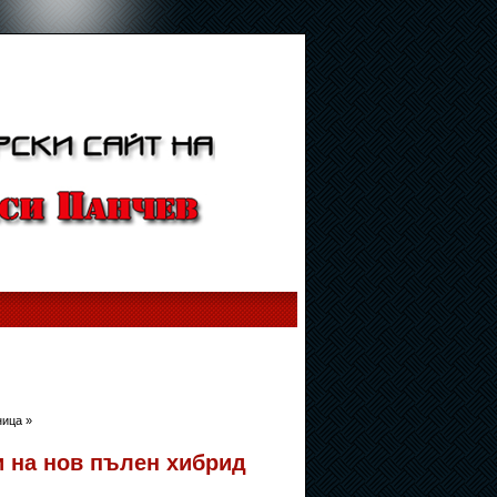
ица »
 на нов пълен хибрид