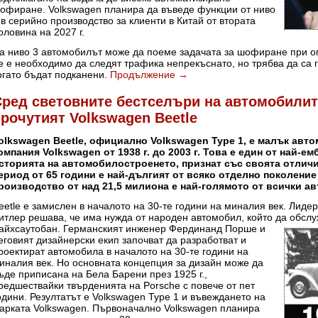
офиране. Volkswagen планира да въведе функции от ниво
 в серийно производство за клиенти в Китай от втората
оловина на 2027 г.
а ниво 3 автомобилът може да поеме задачата за шофиране при 
е е необходимо да следят трафика непрекъснато, но трябва да са 
огато бъдат подканени.
Продължение
→
Сред световните бестселъри на автомобилит
рочутият Volkswagen Beetle
olkswagen Beetle, официално Volkswagen Type 1, е малък авт
омпания Volkswagen от 1938 г. до 2003 г. Това е един от най-
сторията на автомобилостроенето, признат със своята отлич
ериод от 65 години е най-дългият от всяко отделно поколени
роизводство от над 21,5 милиона е най-голямото от всички а
eetle е замислен в началото на 30-те години на миналия век. Лид
итлер решава, че има нужда от народен автомобил, който да обсл
айхсаутобан. Германският инженер Фердинанд Порше и
еговият дизайнерски екип започват да разработват и
роектират автомобила в началото на 30-те години на
иналия век. Но основната концепция за дизайн може да
ъде приписана на Бела Барени през 1925 г.,
редшествайки твърденията на Porsche с повече от пет
одини. Резултатът е Volkswagen Type 1 и въвеждането на
арката Volkswagen. Първоначално Volkswagen планира