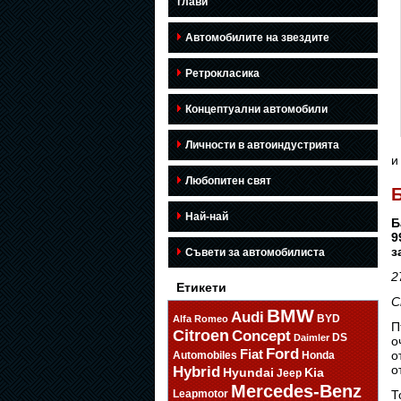
глави
Автомобилите на звездите
Ретрокласика
Концептуални автомобили
Личности в автоиндустрията
и
Любопитен свят
Б
Най-най
Б
9
з
Съвети за автомобилиста
2
Етикети
С
BMW
Audi
BYD
Alfa Romeo
П
Citroen
Concept
DS
Daimler
о
Ford
Fiat
о
Automobiles
Honda
о
Hybrid
Hyundai
Kia
Jeep
Mercedes-Benz
Т
Leapmotor