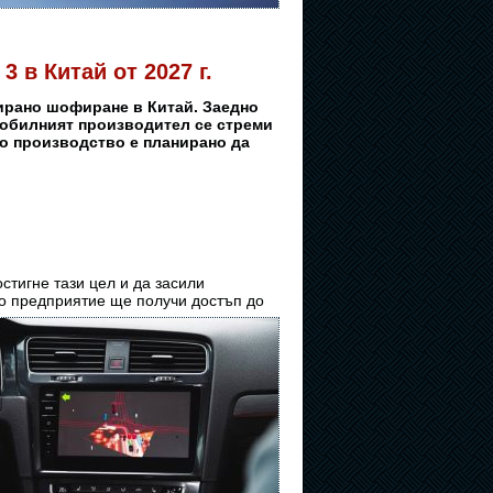
 в Китай от 2027 г.
ирано шофиране в Китай. Заедно
омобилният производител се стреми
то производство е планирано да
остигне тази цел и да засили
то
предприятие ще получи достъп до