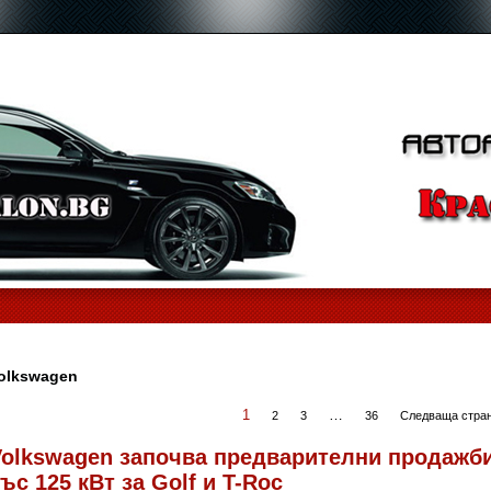
olkswagen
1
…
2
3
36
Следваща стран
Volkswagen започва предварителни продажби
ъс 125 кВт за Golf и T-Roc