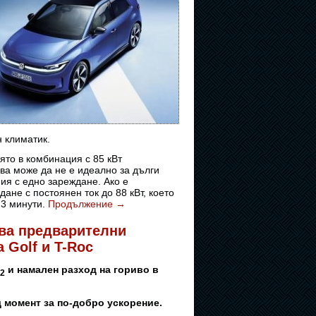
 климатик.
ято в комбинация с 85 кВт
ова може да не е идеално за дълги
ния с едно зареждане. Ако е
не с постоянен ток до 88 кВт, което
23 минути.
Продължение
→
чва предварителни
 Golf и T-Roc
и намален разход на гориво в
2
 момент за по-добро ускорение.