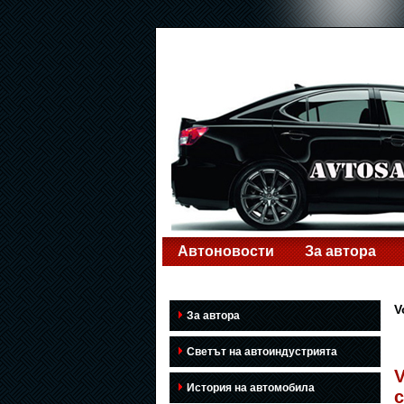
Автоновости
За автора
V
За автора
Светът на автоиндустрията
История на автомобила
с