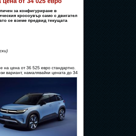
 цена от 34 025 евро
аличен за конфигуриране в
ическия кросоувър само с двигател
 Като се вземе предвид текущата
ски)
 е на цена от 36 525 евро стандартно.
ози
вариант, намалявайки цената до 34