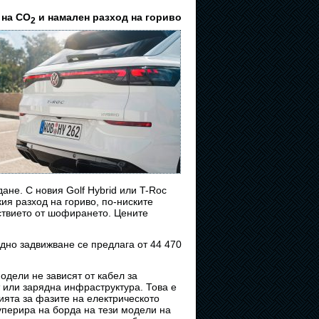
 на CO
и намален разход на гориво
2
не. С новия Golf Hybrid или T-Roc
кия разход на гориво, по-ниските
лствието от шофирането. Цените
идно задвижване се предлага от 44 470
одели не зависят от кабел за
т или зарядна инфраструктура. Това е
ията за фазите на електрическото
уперира на борда на тези модели на