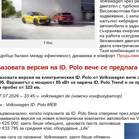
Volkswagen чрез р
двигател с турбок
Високоволтова бат
задвижване, с капа
напълно хибридни 
автомобила в задна
съхранява енерги
на работа осигуря
бензиновия двигате
T-Roc
двата електрическ
Тази комбинация п
 добър баланс между ефективност, динамика и комфорт.
Продълже
азовата версия на ID. Polo вече се предлага 
азовата версия на електрическия ID. Polo от Volkswagen вече 
95. Вариантът с мощност 85 кВт се нарича ID. Polo Trend и се 
а пробег от 323 км.
7.07.2026 – 10:45 ч. volkswagen.de (немски конфигуратор)
н.: Volkswagen ID. Polo MEB
ървоначално, когато поръчките за ID. Polo бяха отворени през апр
чакваната версия на новия електрически компактен автомобил на
V
т €25 000, както беше обещано, ценовата листа започваше
т €33 795 за средния клас оборудване „Life“.
ова сега се промени: Volkswagen, както беше обявено