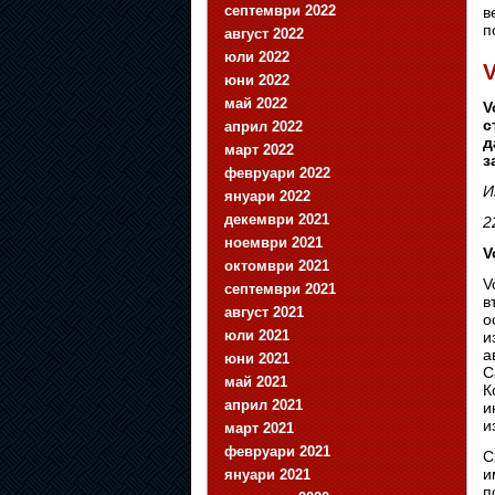
септември 2022
в
п
август 2022
юли 2022
V
юни 2022
май 2022
V
с
април 2022
д
март 2022
з
февруари 2022
И
януари 2022
декември 2021
2
ноември 2021
V
октомври 2021
V
септември 2021
в
август 2021
о
юли 2021
и
а
юни 2021
C
май 2021
К
април 2021
и
и
март 2021
февруари 2021
С
и
януари 2021
п