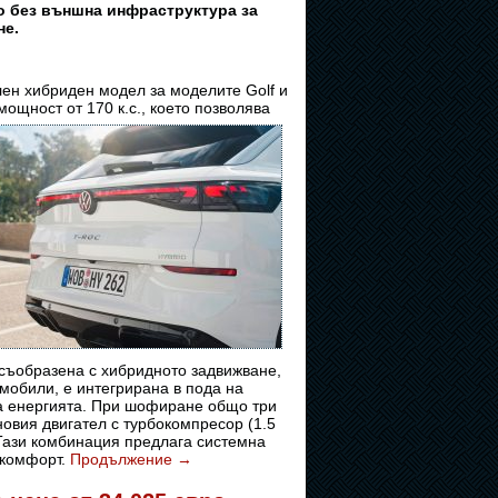
 без външна инфраструктура за
не.
ен хибриден модел за моделите Golf и
мощност от 170 к.с., което позволява
 съобразена с хибридното задвижване,
омобили, е интегрирана в пода на
ява енергията. При шофиране общо три
овия двигател с турбокомпресор (1.5
 Тази комбинация предлага системна
 комфорт.
Продължение
→