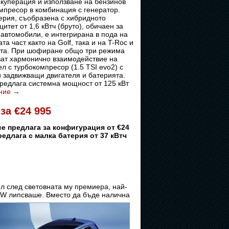
екуперация и използване на бензинов
омпресор в комбинация с генератор.
ерия, съобразена с хибридното
цитет от 1,6 кВтч (бруто), обичаен за
автомобили, е интегрирана в пода на
та част както на Golf, така и на T-Roc и
ята. При шофиране общо три режима
ват хармонично взаимодействие на
л с турбокомпресор (1.5 TSI evo2) с
и задвижващи двигателя и батерията.
редлага системна мощност от 125 кВт
ние
→
за €24 995
се предлага за конфигурация от €24
предлага с малка батерия от 37 кВтч
ил след световната му премиера, най-
W липсваше. Вместо да бъде налична