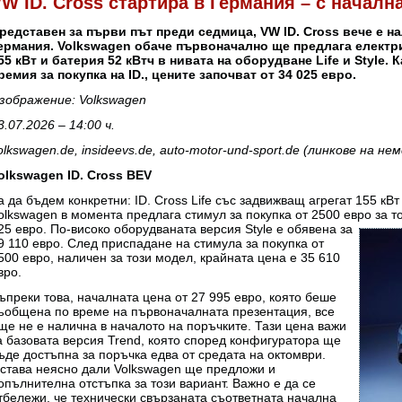
W ID. Cross стартира в Германия – с начална
редставен за първи път преди седмица, VW ID. Cross вече е н
ермания. Volkswagen обаче първоначално ще предлага електр
55 кВт и батерия 52 кВтч в нивата на оборудване Life и Style.
ремия за покупка на ID., цените започват от 34 025 евро.
зображение: Volkswagen
3.07.2026 – 14:00 ч.
olkswagen.de, insideevs.de, auto-motor-und-sport.de (линкове на нем
olkswagen ID. Cross BEV
а да бъдем конкретни: ID. Cross Life със задвижващ агрегат 155 кВт
olkswagen в момента предлага стимул за покупка от 2500 евро за т
25 евро. По-високо оборудваната версия Style е обявена за
9 110 евро. След приспадане на стимула за покупка от
500 евро, наличен за този модел, крайната цена е 35 610
вро.
ъпреки това, началната цена от 27 995 евро, която беше
ъобщена по време на първоначалната презентация, все
ще не е налична в началото на поръчките. Тази цена важи
а базовата версия Trend, която според конфигуратора ще
ъде достъпна за поръчка едва от средата на октомври.
става неясно дали Volkswagen ще предложи и
опълнителна отстъпка за този вариант. Важно е да се
тбележи, че технически свързаната съответната начална