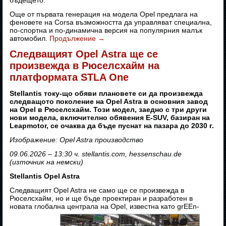
бъдещето.
Още от първата генерация на модела Opel предлага на
феновете на Corsa възможността да управляват специална,
по-спортна и по-динамична версия на популярния малък
автомобил.
Продължение
→
Следващият Opel Astra ще се
произвежда в Рюселсхайм на
платформата STLA One
Stellantis току-що обяви плановете си да произвежда
следващото поколение на Opel Astra в основния завод
на Opel в Рюселсхайм. Този модел, заедно с три други
нови модела, включително обявения E-SUV, базиран на
Leapmotor, се очаква да бъде пуснат на пазара до 2030 г.
Изображение: Opel Astra производство
09.06.2026 – 13:30 ч. stellantis.com, hessenschau.de
(източник на немски)
Stellantis Opel Astra
Следващият Opel Astra не само ще се произвежда в
Рюселсхайм, но и ще бъде проектиран и разработен в
новата глобална централа на Opel, известна като grEEn-