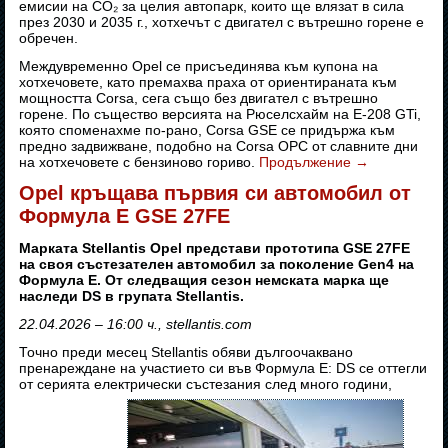
емисии на CO₂ за целия автопарк, които ще влязат в сила
през 2030 и 2035 г., хотхечът с двигател с вътрешно горене е
обречен.
Междувременно Opel се присъединява към купона на
хотхечовете, като премахва праха от ориентираната към
мощността Corsa, сега също без двигател с вътрешно
горене. По същество версията на Рюселсхайм на E-208 GTi,
която споменахме по-рано, Corsa GSE се придържа към
предно задвижване, подобно на Corsa OPC от славните дни
на хотхечовете с бензиново гориво.
Продължение
→
Opel кръщава първия си автомобил от
Формула E GSE 27FE
Марката Stellantis Opel представи прототипа GSE 27FE
на своя състезателен автомобил за поколение Gen4 на
Формула E. От следващия сезон немската марка ще
наследи DS в групата Stellantis.
22.04.2026 – 16:00 ч., stellantis.com
Точно преди месец Stellantis обяви дългоочаквано
пренареждане на участието си във Формула E: DS се оттегли
от серията електрически състезания след много години,