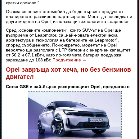
кратки срокове.“
Очаква се новият автомобил да бъде първият продукт от
планираното разширено партньорство. Могат да последват и
други модели на Opel, използващи технологията Leapmotor.
Сред „основните компоненти“, които SUV-ът на Opel ще
възприеме от Leapmotor, са „най-новата електрическа
архитектура и технология на батериите на Leapmotor“,
според съобщението. По-конкретно, моделът на Opel
вероятно ще разполага с LFP батерии с енергиен капацитет
от 56,2 и 67,1 кВтч, като по-голямата батерия поддържа
зареждане до 168 кВт.
Продължение
→
Opel завръща хот хеча, но без бензинов
двигател
Corsa GSE е най-бързо ускоряващият Opel, предлаган в