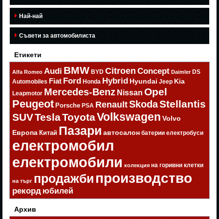
Най-най
Съвети за автомобилиста
Етикети
BMW
Citroen
Audi
Concept
BYD
DS
Alfa Romeo
Daimler
Ford
Hybrid
Fiat
Hyundai
Kia
Automobiles
Honda
Jeep
Opel
Mercedes-Benz
Nissan
Leapmotor
Peugeot
Stellantis
Skoda
Renault
Porsche
PSA
Volkswagen
SUV
Tesla
Toyota
Volvo
Пазари
Европа
автосалон
Китай
батерии
електробуси
електромобил
електромобили
на горивни клетки
колекция
производство
продажби
на търг
рекорд
юбилей
Архив