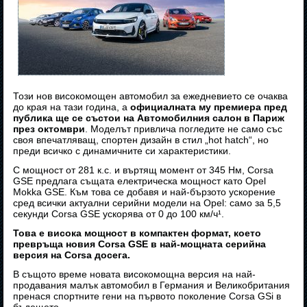
Този нов високомощен автомобил за ежедневието се очаква
до края на тази година, а
официалната му премиера пред
публика ще се състои на Автомобилния салон в Париж
през октомври
. Моделът привлича погледите не само със
своя впечатляващ, спортен дизайн в стил „hot hatch“, но
преди всичко с динамичните си характеристики.
С мощност от 281 к.с. и въртящ момент от 345 Нм, Corsa
GSE предлага същата електрическа мощност като Opel
Mokka GSE. Към това се добавя и най-бързото ускорение
сред всички актуални серийни модели на Opel: само за 5,5
секунди Corsa GSE ускорява от 0 до 100 км/ч¹.
Това е висока мощност в компактен формат, което
превръща новия Corsa GSE в най-мощната серийна
версия на Corsa досега.
В същото време новата високомощна версия на най-
продавания малък автомобил в Германия и Великобритания
пренася спортните гени на първото поколение Corsa GSi в