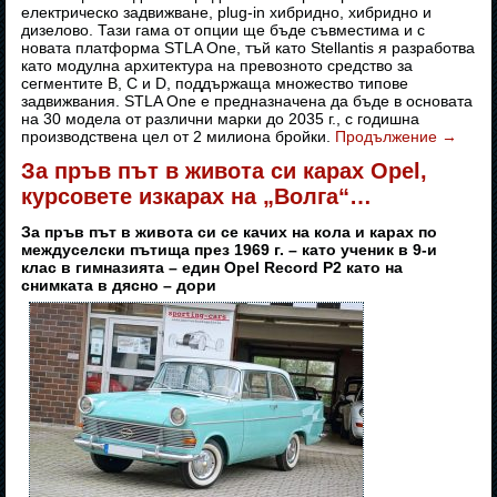
електрическо задвижване, plug-in хибридно, хибридно и
дизелово. Тази гама от опции ще бъде съвместима и с
новата платформа STLA One, тъй като Stellantis я разработва
като модулна архитектура на превозното средство за
сегментите B, C и D, поддържаща множество типове
задвижвания. STLA One е предназначена да бъде в основата
на 30 модела от различни марки до 2035 г., с годишна
производствена цел от 2 милиона бройки.
Продължение
→
За пръв път в живота си карах Opel,
курсовете изкарах на „Волга“…
За пръв път в живота си се качих на кола и карах по
междуселски пътища през 1969 г. – като ученик в 9-и
клас в гимназията – един Opel Record P2 като на
снимката в дясно – дори