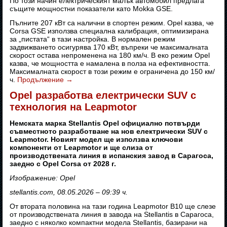
По този начин електрическият малък автомобил предлага
същите мощностни показатели като Mokka GSE.
Пълните 207 кВт са налични в спортен режим. Opel казва, че
Corsa GSE използва специална калибрация, оптимизирана
за „пистата“ в тази настройка. В нормален режим
задвижването осигурява 170 кВт, въпреки че максималната
скорост остава непроменена на 180 км/ч. В еко режим Opel
казва, че мощността е намалена в полза на ефективността.
Максималната скорост в този режим е ограничена до 150 км/
ч.
Продължение
→
Opel разработва електрически SUV с
технология на Leapmotor
Немската марка Stellantis Opel официално потвърди
съвместното разработване на нов електрически SUV с
Leapmotor. Новият модел ще използва ключови
компоненти от Leapmotor и ще слиза от
производствената линия в испанския завод в Сарагоса,
заедно с Opel Corsa от 2028 г.
Изображение: Opel
stellantis.com, 08.05.2026 – 09:39 ч.
От втората половина на тази година Leapmotor B10 ще слезе
от производствената линия в завода на Stellantis в Сарагоса,
заедно с няколко компактни модела Stellantis, базирани на