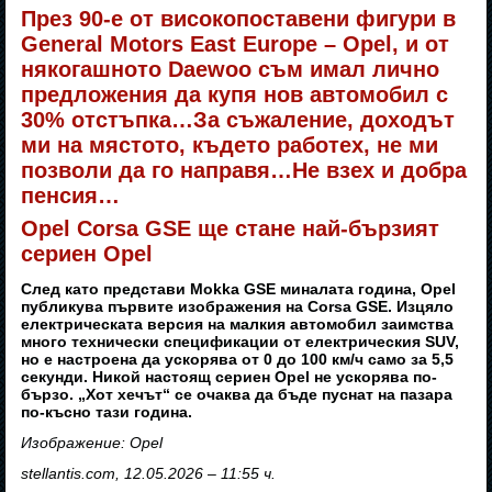
През 90-е от високопоставени фигури в
General Motors East Europe – Opel, и от
някогашното Daewoo съм имал лично
предложения да купя нов автомобил с
30% отстъпка…За съжаление, доходът
ми на мястото, където работех, не ми
позволи да го направя…Не взех и добра
пенсия…
Opel Corsa GSE ще стане най-бързият
сериен Opel
След като представи Mokka GSE миналата година, Opel
публикува първите изображения на Corsa GSE. Изцяло
електрическата версия на малкия автомобил заимства
много технически спецификации от електрическия SUV,
но е настроена да ускорява от 0 до 100 км/ч само за 5,5
секунди. Никой настоящ сериен Opel не ускорява по-
бързо. „Хот хечът“ се очаква да бъде пуснат на пазара
по-късно тази година.
Изображение: Opel
stellantis.com, 12.05.2026 – 11:55 ч.