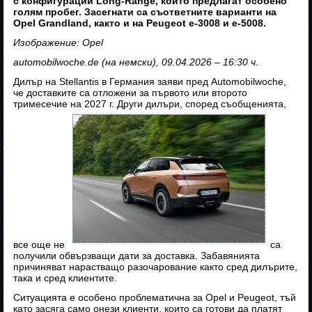
с конфигурации Long-Range, които предлагат особено
голям пробег. Засегнати са съответните варианти на
Opel Grandland, както и на Peugeot e-3008 и e-5008.
Изображение: Opel
automobilwoche.de (на немски), 09.04.2026 – 16:30 ч.
Дилър на Stellantis в Германия заяви пред Automobilwoche,
че доставките са отложени за първото или второто
тримесечие на 2027 г. Други дилъри, според съобщенията,
все още не
са
получили обвързващи дати за доставка. Забавянията
причиняват нарастващо разочарование както сред дилърите,
така и сред клиентите.
Ситуацията е особено проблематична за Opel и Peugeot, тъй
като засяга само онези клиенти, които са готови да платят