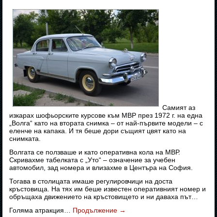
Самият аз
изкарах шофьорските курсове към МВР през 1972 г. на една
„Волга“ като на втората снимка – от най-първите модели – с
еленче на капака. И тя беше дори същият цвят като на
снимката.
Волгата се ползваше и като оперативна кола на МВР.
Скривахме табелката с „Уто“ – означение за учебен
автомобил, зад номера и влизахме в Центъра на София.
Тогава в столицата имаше регулировчици на доста
кръстовища. На тях им беше известен оперативният номер и
обръщаха движението на кръстовището и ни даваха път…
Голяма атракция…
Продължение
→