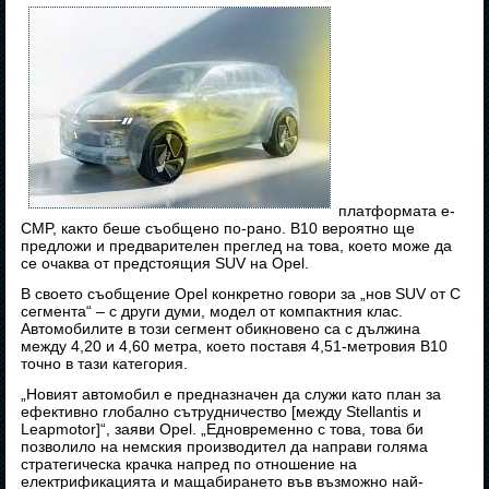
платформата e-
CMP, както беше съобщено по-рано. B10 вероятно ще
предложи и предварителен преглед на това, което може да
се очаква от предстоящия SUV на Opel.
В своето съобщение Opel конкретно говори за „нов SUV от C
сегмента“ – с други думи, модел от компактния клас.
Автомобилите в този сегмент обикновено са с дължина
между 4,20 и 4,60 метра, което поставя 4,51-метровия B10
точно в тази категория.
„Новият автомобил е предназначен да служи като план за
ефективно глобално сътрудничество [между Stellantis и
Leapmotor]“, заяви Opel. „Едновременно с това, това би
позволило на немския производител да направи голяма
стратегическа крачка напред по отношение на
електрификацията и мащабирането във възможно най-