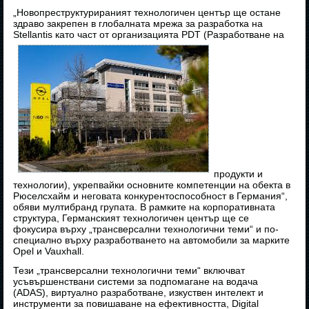
„Новопреструктурираният технологичен център ще остане
здраво закрепен в глобалната мрежа за разработка на
Stellantis като част от организацията PDT (Разработване на
продукти и
технологии), укрепвайки основните компетенции на обекта в
Рюселсхайм и неговата конкурентоспособност в Германия“,
обяви мултибранд групата. В рамките на корпоративната
структура, Германският технологичен център ще се
фокусира върху „трансверсални технологични теми“ и по-
специално върху разработването на автомобили за марките
Opel и Vauxhall.
Тези „трансверсални технологични теми“ включват
усъвършенствани системи за подпомагане на водача
(ADAS), виртуално разработване, изкуствен интелект и
инструменти за повишаване на ефективността, Digital