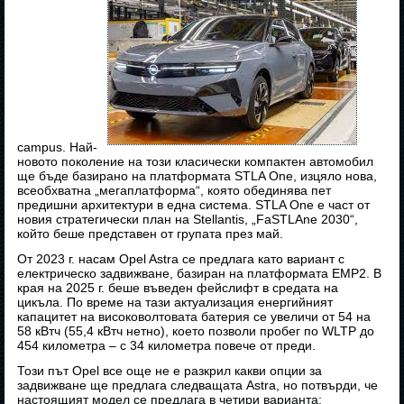
campus. Най-
новото поколение на този класически компактен автомобил
ще бъде базирано на платформата STLA One, изцяло нова,
всеобхватна „мегаплатформа“, която обединява пет
предишни архитектури в една система. STLA One е част от
новия стратегически план на Stellantis, „FaSTLAne 2030“,
който беше представен от групата през май.
От 2023 г. насам Opel Astra се предлага като вариант с
електрическо задвижване, базиран на платформата EMP2. В
края на 2025 г. беше въведен фейслифт в средата на
цикъла. По време на тази актуализация енергийният
капацитет на високоволтовата батерия се увеличи от 54 на
58 кВтч (55,4 кВтч нетно), което позволи пробег по WLTP до
454 километра – с 34 километра повече от преди.
Този път Opel все още не е разкрил какви опции за
задвижване ще предлага следващата Astra, но потвърди, че
настоящият модел се предлага в четири варианта: