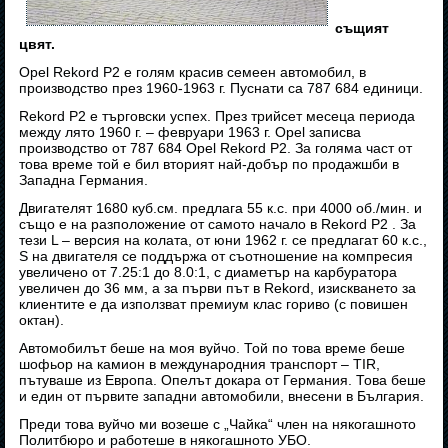
същият
цвят.
Opel Rekord P2 е голям красив семеен автомобил, в
производство през 1960-1963 г. Пуснати са 787 684 единици.
Rekord P2 е търговски успех. През трийсет месеца периода
между лято 1960 г. – февруари 1963 г. Opel записва
производство от 787 684 Opel Rekord P2. За голяма част от
това време той е бил вторият най-добър по продажшби в
Западна Германия.
Двигателят 1680 куб.см. предлага 55 к.с. при 4000 об./мин. и
също е на разположение от самото начало в Rekord P2 . За
тези L – версия на колата, от юни 1962 г. се предлагат 60 к.с.,
S на двигателя се поддържа от съотношение на компресия
увеличено от 7.25:1 до 8.0:1, с диаметър на карбуратора
увеличен до 36 мм, а за първи път в Rekord, изискването за
клиентите е да използват премиум клас гориво (с повишен
октан).
Автомобилът беше на моя вуйчо. Той по това време беше
шофьор на камион в международния транспорт – TIR,
пътуваше из Европа. Опелът докара от Германия. Това беше
и един от първите западни автомобили, внесени в България.
Преди това вуйчо ми возеше с „Чайка“ член на някогашното
Политбюро и работеше в някогашното УБО.