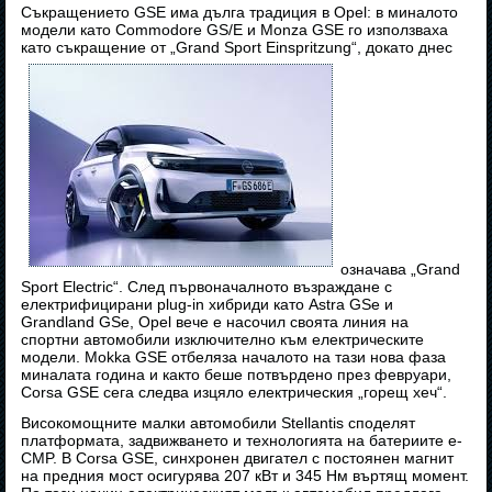
Съкращението GSE има дълга традиция в Opel: в миналото
модели като Commodore GS/E и Monza GSE го използваха
като съкращение от „Grand Sport Einspritzung“, докато днес
означава „Grand
Sport Electric“. След първоначалното възраждане с
електрифицирани plug-in хибриди като Astra GSe и
Grandland GSe, Opel вече е насочил своята линия на
спортни автомобили изключително към електрическите
модели. Mokka GSE отбеляза началото на тази нова фаза
миналата година и както беше потвърдено през февруари,
Corsa GSE сега следва изцяло електрическия „горещ хеч“.
Високомощните малки автомобили Stellantis споделят
платформата, задвижването и технологията на батериите e-
CMP. В Corsa GSE, синхронен двигател с постоянен магнит
на предния мост осигурява 207 кВт и 345 Нм въртящ момент.