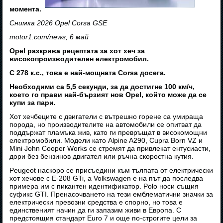
момента.
Снимка 2026 Opel Corsa GSE
motor1.com/news, 6 май
Opel разкрива рецептата за хот хеч за
високопроизводителен електромобил.
С 278 к.с., това е най-мощната Corsa досега.
Необходими са 5,5 секунди, за да достигне 100 км/ч,
което го прави най-бързият нов Opel, който може да се
купи за пари.
Хот хечбеците с двигатели с вътрешно горене са умираща
порода, но производителите на автомобили се опитват да
поддържат пламъка жив, като ги превръщат в високомощни
електромобили. Модели като Alpine A290, Cupra Born VZ и
Mini John Cooper Works се стремят да привлекат ентусиасти,
дори без бензинов двигател или ръчна скоростна кутия.
Peugeot наскоро се присъедини към тълпата от електрически
хот хечове с E-208 GTi, а Volkswagen е на път да последва
примера им с пикантен идентификатор. Polo носи същия
суфикс GTI. Пренасочването на тези емблематични значки за
електрически превозни средства е спорно, но това е
единственият начин да ги запазим живи в Европа. С
предстоящия стандарт Euro 7 и още по-строгите цели за