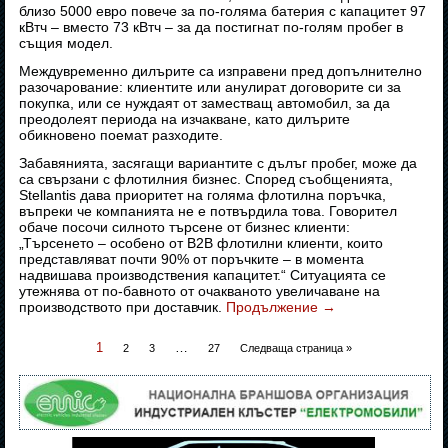
близо 5000 евро повече за по-голяма батерия с капацитет 97
кВтч – вместо 73 кВтч – за да постигнат по-голям пробег в
същия модел.
Междувременно дилърите са изправени пред допълнително
разочарование: клиентите или анулират договорите си за
покупка, или се нуждаят от заместващ автомобил, за да
преодолеят периода на изчакване, като дилърите
обикновено поемат разходите.
Забавянията, засягащи вариантите с дълъг пробег, може да
са свързани с флотилния бизнес. Според съобщенията,
Stellantis дава приоритет на голяма флотилна поръчка,
въпреки че компанията не е потвърдила това. Говорител
обаче посочи силното търсене от бизнес клиенти:
„Търсенето – особено от B2B флотилни клиенти, които
представляват почти 90% от поръчките – в момента
надвишава производствения капацитет.“ Ситуацията се
утежнява от по-бавното от очакваното увеличаване на
производството при доставчик.
Продължение
→
1
…
2
3
27
Следваща страница »