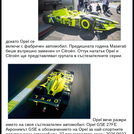
докато Opel се
включи с фабричен автомобил. Предишната година Maserati
беше вътрешно заменен от Citroën. Оттук нататък Opel и
Citroën ще представляват групата в състезателните серии.
Opel вече разкри
името на своя състезателен автомобил: Opel GSE 27FE.
Акронимът GSE е обозначението на Opel за най-спортните