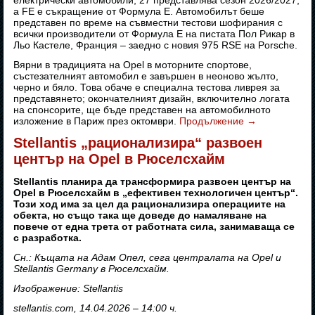
електрически автомобили, 27 представлява сезон 2026/2027,
а FE е съкращение от Формула E. Автомобилът беше
представен по време на съвместни тестови шофирания с
всички производители от Формула E на пистата Пол Рикар в
Льо Кастеле, Франция – заедно с новия 975 RSE на Porsche.
Вярни в традицията на Opel в моторните спортове,
състезателният автомобил е завършен в неоново жълто,
черно и бяло. Това обаче е специална тестова ливрея за
представянето; окончателният дизайн, включително логата
на спонсорите, ще бъде представен на автомобилното
изложение в Париж през октомври.
Продължение
→
Stellantis „рационализира“ развоен
център на Opel в Рюселсхайм
Stellantis планира да трансформира развоен център на
Opel в Рюселсхайм в „ефективен технологичен център“.
Този ход има за цел да рационализира операциите на
обекта, но също така ще доведе до намаляване на
повече от една трета от работната сила, занимаваща се
с разработка.
Сн.: Къщата на Адам Опел, сега централата на Opel и
Stellantis Germany в Рюселсхайм.
Изображение: Stellantis
stellantis.com, 14.04.2026 – 14:00 ч.