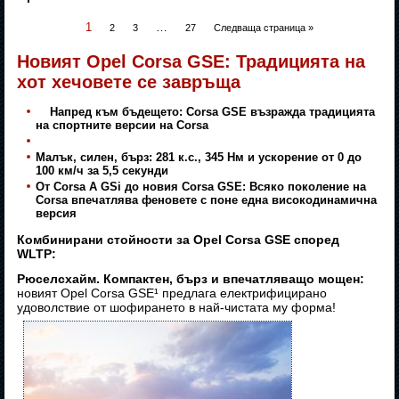
1
…
2
3
27
Следваща страница »
Новият Opel Corsa GSE: Традицията на
хот хечовете се завръща
Напред към бъдещето: Corsa GSE възражда традицията
на спортните версии на Corsa
Малък, силен, бърз: 281 к.с., 345 Нм и ускорение от 0 до
100 км/ч за 5,5 секунди
От Corsa A GSi до новия Corsa GSE: Всяко поколение на
Corsa впечатлява феновете с поне една високодинамична
версия
Комбинирани стойности за Opel Corsa GSE според
WLTP:
Рюселсхайм.
Компактен, бърз и впечатляващо мощен:
новият Opel Corsa GSE¹ предлага електрифицирано
удоволствие от шофирането в най-чистата му форма!