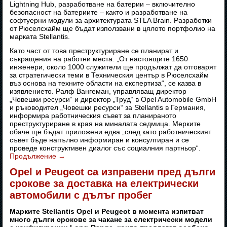
Lightning Hub, разработване на батерии – включително
безопасност на батериите – както и разработване на
софтуерни модули за архитектурата STLA Brain. Разработки
от Рюселсхайм ще бъдат използвани в цялото портфолио на
марката Stellantis.
Като част от това преструктуриране се планират и
съкращения на работни места. „От настоящите 1650
инженери, около 1000 служители ще продължат да отговарят
за стратегически теми в Техническия център в Рюселсхайм
въз основа на техните области на експертиза“, се казва в
изявлението. Ралф Вангеман, управляващ директор
„Човешки ресурси“ и директор „Труд“ в Opel Automobile GmbH
и ръководител „Човешки ресурси“ за Stellantis в Германия,
информира работническия съвет за планираното
преструктуриране в края на миналата седмица. Мерките
обаче ще бъдат приложени едва „след като работническият
съвет бъде напълно информиран и консултиран и се
проведе конструктивен диалог със социалния партньор“.
Продължение
→
Opel и Peugeot са изправени пред дълги
срокове за доставка на електрически
автомобили с дълъг пробег
Марките Stellantis Opel и Peugeot в момента изпитват
много дълги срокове за чакане за електрически модели