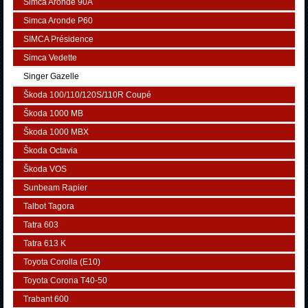
Simca Aronde 90A
Simca Aronde P60
SIMCA Présidence
Simca Vedette
Singer Gazelle
Škoda 100/110/120S/110R Coupé
Škoda 1000 MB
Škoda 1000 MBX
Škoda Octavia
Škoda VOS
Sunbeam Rapier
Talbot Tagora
Tatra 603
Tatra 613 K
Toyota Corolla (E10)
Toyota Corona T40-50
Trabant 600