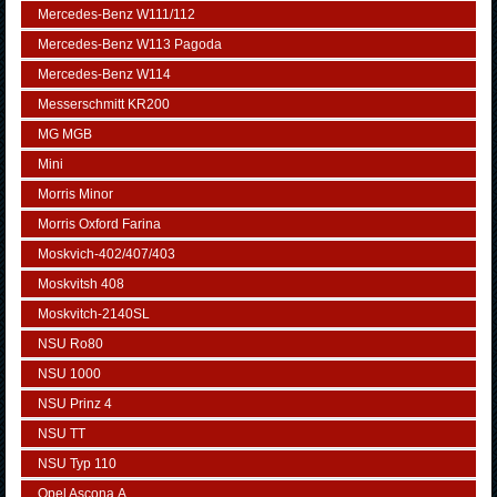
Mercedes-Benz W111/112
Mercedes-Benz W113 Pagoda
Mercedes-Benz W114
Messerschmitt KR200
MG MGB
Mini
Morris Minor
Morris Oxford Farina
Moskvich-402/407/403
Moskvitsh 408
Moskvitch-2140SL
NSU Ro80
NSU 1000
NSU Prinz 4
NSU TT
NSU Typ 110
Opel Ascona А