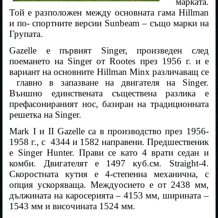
марката.
Той е разположен между основната гама Hillman
и по- спортните версии Sunbeam – също марки на
Групата.
Gazelle е първият Singer, произведен след
поемането на Singer от Rootes през 1956 г. и е
вариант на основните Hillman Minx различаващ се
главно в запазване на двигателя на Singer.
Външно единствената съществена разлика е
префасонираният нос, базиран на традиционната
решетка на Singer.
Mark I и
II
Gazelle са в производство през 1956-
1958 г., с
4344 и 1582 направени. Предшественик
е Singer Hunter. Прави се като 4 врати седан и
комби. Двигателят е 1497 куб.см. Straight-4.
Скоростната кутия е 4-степенна механична, с
опция ускоряваща. Междуосието е от 2438 мм,
дължината на каросерията – 4153 мм, ширината –
1543 мм и височината 1524 мм.