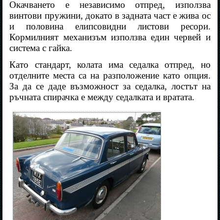
Окачването е независимо отпред, използва
винтови пружини, докато в задната част е жива ос
и половина елипсовидни листови ресори.
Кормилният механизъм използва един червей и
система с гайка.
Като стандарт, колата има седалка отпред, но
отделните места са на разположение като опция.
За да се даде възможност за седалка, лостът на
ръчната спирачка е между седалката и вратата.