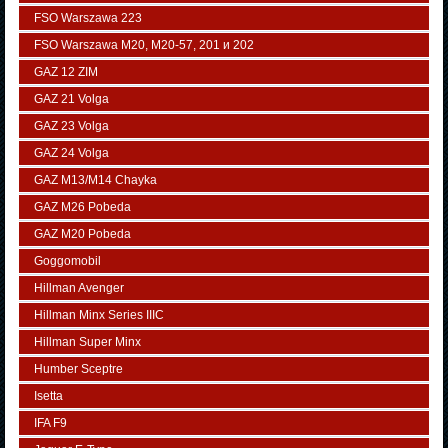
FSO Warszawa 223
FSO Warszawa М20, M20-57, 201 и 202
GAZ 12 ZIM
GAZ 21 Volga
GAZ 23 Volga
GAZ 24 Volga
GAZ M13/M14 Chayka
GAZ M26 Pobeda
GAZ М20 Pobeda
Goggomobil
Hillman Avenger
Hillman Minx Series IIIC
Hillman Super Minx
Humber Sceptre
Isetta
IFA F9