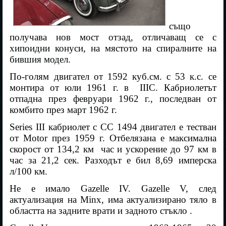
също
получава нов мост отзад, отличаващ се с
хипоидни конуси, на мястото на спиралните на
бившия модел.
По-голям двигател от 1592 куб.см. с 53 к.с. се
монтира от юли 1961 г. в
IIIC. Кабриолетът
отпадна през февруари 1962 г., последван от
комбито през март 1962 г.
Series III кабриолет с CC 1494 двигател е тестван
от Motor през 1959 г. Отбелязана е максимална
скорост от 134,2 км
час и ускорение до 97 км в
час за 21,2 сек. Разходът е бил 8,69 имперска
л/100 км.
Не е имало Gazelle IV. Gazelle V, след
актуализация на Minx, има актуализирано тяло в
областта на задните врати и задното стъкло .