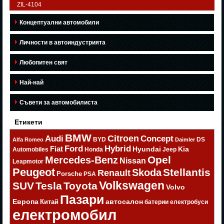
ZIL-4104
Концептуални автомобили
Личности в автоиндустрията
Любопитен свят
Най-най
Съвети за автомобилиста
Етикети
BMW
Citroen
Audi
Concept
BYD
DS
Alfa Romeo
Daimler
Ford
Hybrid
Fiat
Hyundai
Kia
Automobiles
Honda
Jeep
Opel
Mercedes-Benz
Nissan
Leapmotor
Peugeot
Stellantis
Skoda
Renault
Porsche
PSA
Volkswagen
SUV
Tesla
Toyota
Volvo
Пазари
Европа
автосалон
Китай
батерии
електробуси
електромобил