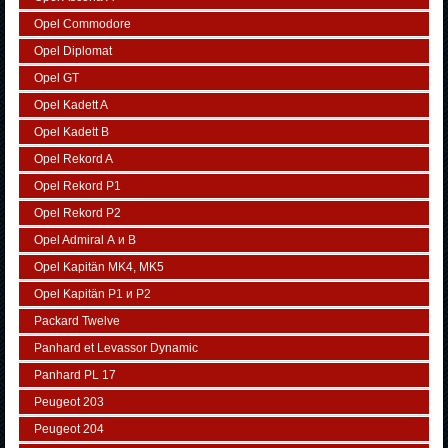
Opel Commodore
Opel Diplomat
Opel GT
Opel Kadett A
Opel Kadett B
Opel Rekord A
Opel Rekord P1
Opel Rekord P2
Opel Admiral А и В
Opel Kapitän MK4, MK5
Opel Kapitän P1 и P2
Packard Twelve
Panhard et Levassor Dynamic
Panhard PL 17
Peugeot 203
Peugeot 204