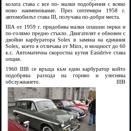
колата става с все по- малки подобрения с всяко
ново наименование. През септември 1958 г.
автомобилът става III, получава по-добри места.
IIIA от 1959 г. придобива малки опашни перки и
по-голямо предно стъкло. Двигателят е обновен с
двойни карбуратора Solex в замяна на единния
Solex, което я отличава от Minx, и мощност до 60
к.с. Автоматична скоростна кутия Easidrive става
опция.
1960 IIIB се връща към един карбуратор който
подобрява разхода на гориво и улеснява
обслужването.
IIIB